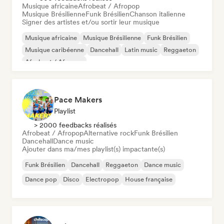
Musique africaine
Afrobeat / Afropop
Musique Brésilienne
Funk Brésilien
Chanson italienne
Signer des artistes et/ou sortir leur musique
Musique africaine
Musique Brésilienne
Funk Brésilien
Musique caribéenne
Dancehall
Latin music
Reggaeton
Afrobeat / Afropop
Pace Makers
Playlist
> 2000 feedbacks réalisés
Afrobeat / Afropop
Alternative rock
Funk Brésilien
Dancehall
Dance music
Ajouter dans ma/mes playlist(s) impactante(s)
Funk Brésilien
Dancehall
Reggaeton
Dance music
Dance pop
Disco
Electropop
House française