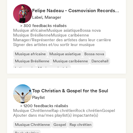
Felipe Nadeau - Cosmovision Records & Ritmos del Sur
Label, Manager
> 300 feedbacks réalisés
Musique africaine
Musique asiatique
Bossa nova
Musique Brésilienne
Musique caribéenne
Manager/Représenter des artistes dans leur carrière
Signer des artistes et/ou sortir leur musique
Musique africaine
Musique asiatique
Bossa nova
Musique Brésilienne
Musique caribéenne
Dancehall
Latin music
Musique orientale
Top Christian & Gospel for the Soul
Playlist
> 1200 feedbacks réalisés
Musique Chrétienne
Rap chrétien
Rock chrétien
Gospel
Ajouter dans ma/mes playlist(s) impactante(s)
Musique Chrétienne
Gospel
Rap chrétien