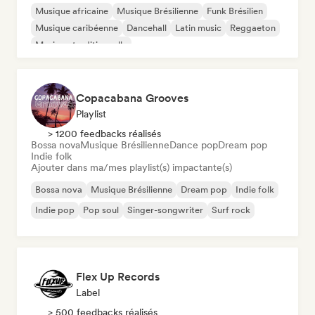
Musique africaine
Musique Brésilienne
Funk Brésilien
Musique caribéenne
Dancehall
Latin music
Reggaeton
Musique traditionnelle
Copacabana Grooves
Playlist
> 1200 feedbacks réalisés
Bossa nova
Musique Brésilienne
Dance pop
Dream pop
Indie folk
Ajouter dans ma/mes playlist(s) impactante(s)
Bossa nova
Musique Brésilienne
Dream pop
Indie folk
Indie pop
Pop soul
Singer-songwriter
Surf rock
Flex Up Records
Label
> 500 feedbacks réalisés