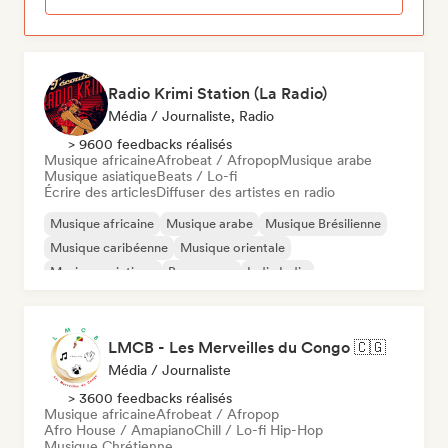
Radio Krimi Station (La Radio)
Média / Journaliste, Radio
> 9600 feedbacks réalisés
Musique africaine
Afrobeat / Afropop
Musique arabe
Musique asiatique
Beats / Lo-fi
Écrire des articles
Diffuser des artistes en radio
Musique africaine
Musique arabe
Musique Brésilienne
Musique caribéenne
Musique orientale
Musique asiatique
Bossa nova
Indie India
LMCB - Les Merveilles du Congo 🇨🇬
Média / Journaliste
> 3600 feedbacks réalisés
Musique africaine
Afrobeat / Afropop
Afro House / Amapiano
Chill / Lo-fi Hip-Hop
Musique Chrétienne