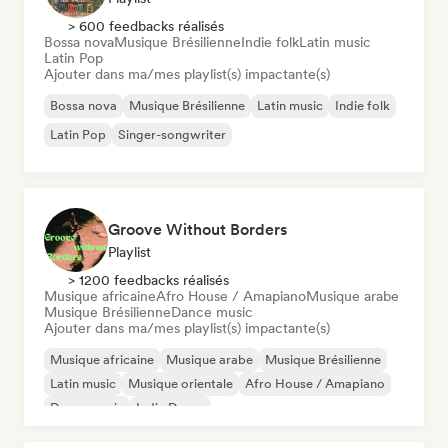
> 600 feedbacks réalisés
Bossa nova
Musique Brésilienne
Indie folk
Latin music
Latin Pop
Ajouter dans ma/mes playlist(s) impactante(s)
Bossa nova
Musique Brésilienne
Latin music
Indie folk
Latin Pop
Singer-songwriter
Groove Without Borders
Playlist
> 1200 feedbacks réalisés
Musique africaine
Afro House / Amapiano
Musique arabe
Musique Brésilienne
Dance music
Ajouter dans ma/mes playlist(s) impactante(s)
Musique africaine
Musique arabe
Musique Brésilienne
Latin music
Musique orientale
Afro House / Amapiano
Dance music
Indie Dance