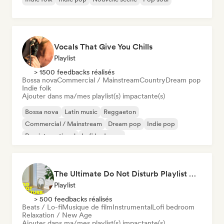
Vocals That Give You Chills
Playlist
> 1500 feedbacks réalisés
Bossa nova
Commercial / Mainstream
Country
Dream pop
Indie folk
Ajouter dans ma/mes playlist(s) impactante(s)
Bossa nova
Latin music
Reggaeton
Commercial / Mainstream
Dream pop
Indie pop
Pop international
Lofi bedroom
The Ultimate Do Not Disturb Playlist 🔕 Neo-Classical & Ambient Piano
Playlist
> 500 feedbacks réalisés
Beats / Lo-fi
Musique de film
Instrumental
Lofi bedroom
Relaxation / New Age
Ajouter dans ma/mes playlist(s) impactante(s)