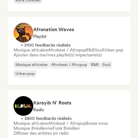
Rock chrétien
Afronation Waves
Playlist
> 2100 feedbacks réalisés
Musique africaine
Afrobeat / Afropop
R&B
Soul
Urban pop
Ajouter dans ma/mes playlist(s) impactante(s)
Musique africaine
Afrobeat / Afropop
R&B
Soul
Urban pop
Karayib N' Roots
Radio
> 3800 feedbacks réalisés
Musique africaine
Afrobeat / Afropop
Bossa nova
Musique Brésilienne
Funk Brésilien
Diffuser des artistes en radio