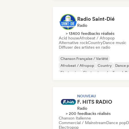
Radio Saint-Dié
Radio
> 13400 feedbacks réalisés
Acid house
Afrobeat / Afropop
Alternative rock
Country
Dance music
Diffuser des artistes en radio
Chanson Française / Variété
Afrobeat / Afropop
Country
Dance 
Electronica
Electronic rock
French P
Hard Dance / Hardcore / Hardstyle
NOUVEAU
F. HITS RADIO
Radio
> 200 feedbacks réalisés
Chanson italienne
Commercial / Mainstream
Dance pop
D
Electropop