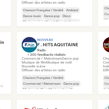
Diffuser des artistes en radio
Cha
Chanson Française / Variété
Ambient
Co
Dance music
Dance pop
Disco
Hi
Electro swing
French Pop
Indie pop
Rap
NOUVEAU
in
F . HITS AQUITAINE
Radio
> 200 feedbacks réalisés
Commercial / Mainstream
Dance pop
Cha
Musique de film
Musique de noël
Com
Nouvelle scène
Indi
Diffuser des artistes en radio
Diff
Chanson Française / Variété
Cha
Commercial / Mainstream
Dance pop
Co
al
Musique de film
Musique de noël
Ind
Nouvelle scène
Po