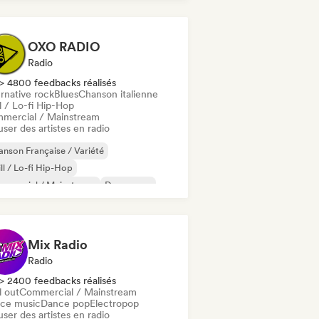
OXO RADIO
Radio
> 4800 feedbacks réalisés
rnative rock
Blues
Chanson italienne
l / Lo-fi Hip-Hop
mercial / Mainstream
user des artistes en radio
nson Française / Variété
ll / Lo-fi Hip-Hop
mmercial / Mainstream
Dream pop
ctro Jazz / Nu Jazz
Indie folk
velle scène
Pop rock
Mix Radio
Radio
> 2400 feedbacks réalisés
l out
Commercial / Mainstream
ce music
Dance pop
Electropop
user des artistes en radio