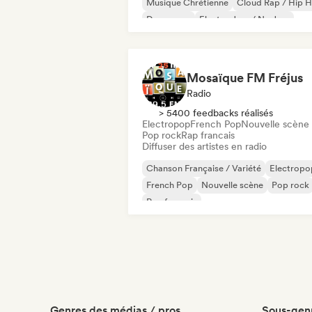
Musique Chrétienne
Cloud Rap / Hip 
Dance pop
Electro Jazz / Nu Jazz
Electropop
House française
Hip-hop
Mosaïque FM Fréjus
Radio
> 5400 feedbacks réalisés
Electropop
French Pop
Nouvelle scène
Pop rock
Rap francais
Diffuser des artistes en radio
Chanson Française / Variété
Electropo
French Pop
Nouvelle scène
Pop rock
Rap francais
Genres des médias / pros
Sous-genr