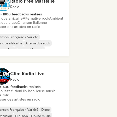
Radio Free Marseille
Radio
> 1800 feedbacks réalisés
ique africaine
Alternative rock
Ambient
ique arabe
Chanson italienne
user des artistes en radio
nson Française / Variété
ique africaine
Alternative rock
ctronica
Jazz expérimental
ique de film
Indie folk
Modern jazz
Clim Radio Live
Radio
> 400 feedbacks réalisés
co
Jazz fusion
Hip-hop
House music
e folk
user des artistes en radio
nson Française / Variété
Disco
z fusion
Hip-hop
House music