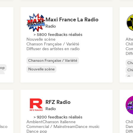
Maxi France La Radio
Radio
> 5800 feedbacks réalisés
Nouvelle scène
Alte
Chanson Française / Variété
Chil
Diffuser des artistes en radio
Com
Diff
Chanson Française / Variété
Cha
pop
Nouvelle scène
Chi
op
Co
Ele
Nou
RFZ Radio
Radio
> 9200 feedbacks réalisés
Ambient
Chanson italienne
Chil
isco
Commercial / Mainstream
Dance music
Dan
Dance pop
Diff