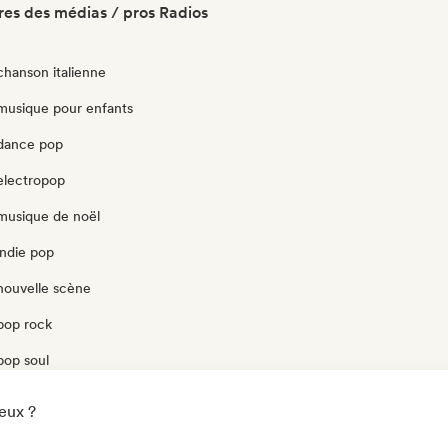
es des médias / pros Radios
chanson italienne
 musique pour enfants
 dance pop
electropop
 musique de noël
indie pop
nouvelle scène
pop rock
pop soul
 schlager/german song
eux ?