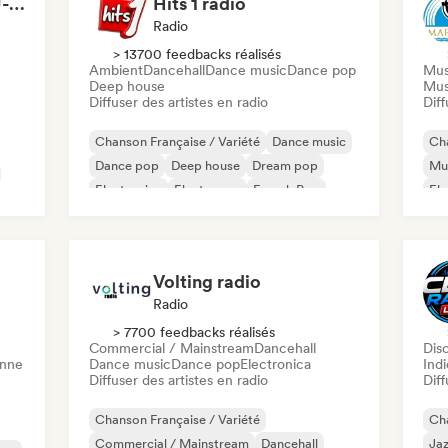
David Sears of WBGU-fm: World & Folk Music DJ
Hits 1 radio
Radio
> 13700 feedbacks réalisés
Ambient
Dancehall
Dance music
Dance pop
Mus
Deep house
Mus
Diffuser des artistes en radio
Diff
Chanson Française / Variété
Dance music
Cha
Dance pop
Deep house
Dream pop
Mus
Electronica
Electropop
French Pop
Ele
Mus
Volting radio
Radio
> 7700 feedbacks réalisés
Commercial / Mainstream
Dancehall
Dis
enne
Dance music
Dance pop
Electronica
Indi
Diffuser des artistes en radio
Diff
Chanson Française / Variété
Cha
Commercial / Mainstream
Dancehall
Jaz