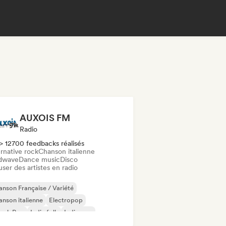
AUXOIS FM
Radio
> 12700 feedbacks réalisés
rnative rock
Chanson italienne
dwave
Dance music
Disco
user des artistes en radio
nson Française / Variété
nson italienne
Electropop
ench Pop
Indie folk
Indie pop
ie rock
Nouvelle scène