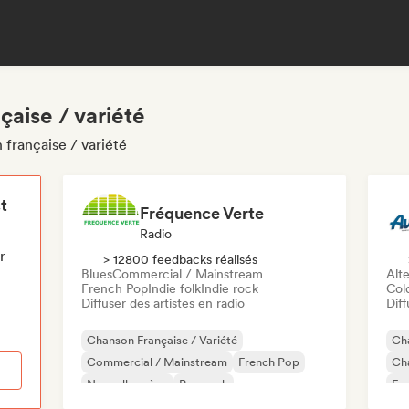
çaise / variété
 française / variété
t
Fréquence Verte
Radio
r
> 12800 feedbacks réalisés
Blues
Commercial / Mainstream
Alte
French Pop
Indie folk
Indie rock
Col
Diffuser des artistes en radio
Diff
Chanson Française / Variété
Cha
Commercial / Mainstream
French Pop
Cha
Nouvelle scène
Pop rock
Fr
Soft Pop / Ballad
Blues
Indie folk
Ind