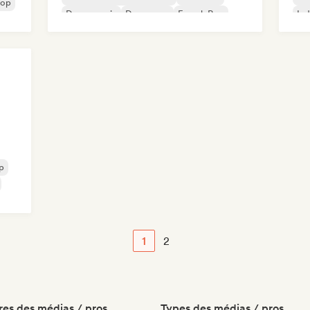
Hop
Dance music
Dance pop
French Pop
Ind
Hip-hop
House music
Nou
p
1
2
es des médias / pros
Types des médias / pros