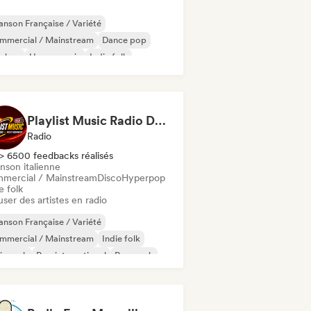
nson Française / Variété
mmercial / Mainstream
Dance pop
p-hop
House music
Indie folk
 international
Nouvelle scène
Playlist Music Radio DAB +
Radio
> 6500 feedbacks réalisés
nson italienne
mercial / Mainstream
Disco
Hyperpop
e folk
user des artistes en radio
nson Française / Variété
mmercial / Mainstream
Indie folk
ie rock
Pop international
Pop punk
p rock
Progressive pop