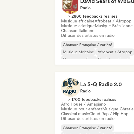
Radio
> 2800 feedbacks réalisés
Musique africaine
Afrobeat / Afropop
Musique asiatique
Musique Brésilienne
Chanson italienne
Diffuser des artistes en radio
Chanson Française / Variété
Musique africaine
Afrobeat / Afropop
Musique asiatique
Pop international
Rap international
K-Pop/J-Pop
Rap francais
La S-Q Radio 2.0
Radio
> 1700 feedbacks réalisés
Afro House / Amapiano
Musique pour enfants
Musique Chréti
Classical music
Cloud Rap / Hip Hop
Diffuser des artistes en radio
Chanson Française / Variété