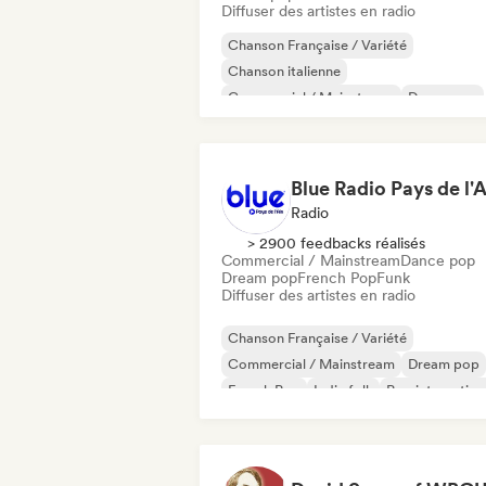
Diffuser des artistes en radio
Chanson Française / Variété
Chanson italienne
Commercial / Mainstream
Dance pop
Disco
Electropop
French Pop
Musique de film
Blue Radio Pays de l'A
Radio
> 2900 feedbacks réalisés
Commercial / Mainstream
Dance pop
Dream pop
French Pop
Funk
Diffuser des artistes en radio
Chanson Française / Variété
Commercial / Mainstream
Dream pop
French Pop
Indie folk
Pop internation
New wave
Nouvelle scène