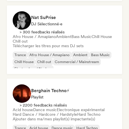
Nat SuPrise
DJ Sélectionné·e
> 300 feedbacks réalisés
Afro House / Amapiano
Ambient
Bass Music
Chill House
Chill out
Télécharger les titres pour mes DJ sets
Trance
Afro House / Amapiano
Ambient
Bass Music
Chill House
Chill out
Commercial / Mainstream
Electro Jazz / Nu Jazz
Berghain Techno⚡
Playlist
> 2200 feedbacks réalisés
Acid house
Dance music
Electronique expérimental
Hard Dance / Hardcore / Hardstyle
Hard Techno
Ajouter dans ma/mes playlist(s) impactante(s)
Trance
Acid house
Dance music
Hard Techno