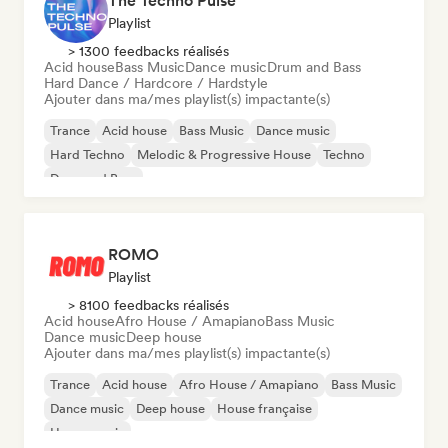
The Techno Pulse
Playlist
> 1300 feedbacks réalisés
Acid house
Bass Music
Dance music
Drum and Bass
Hard Dance / Hardcore / Hardstyle
Ajouter dans ma/mes playlist(s) impactante(s)
Trance
Acid house
Bass Music
Dance music
Hard Techno
Melodic & Progressive House
Techno
Drum and Bass
ROMO
Playlist
> 8100 feedbacks réalisés
Acid house
Afro House / Amapiano
Bass Music
Dance music
Deep house
Ajouter dans ma/mes playlist(s) impactante(s)
Trance
Acid house
Afro House / Amapiano
Bass Music
Dance music
Deep house
House française
House music