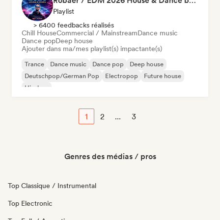
Robaer / EDM 2026 House & Dance by bigFM nitroX
Playlist
> 6400 feedbacks réalisés
Chill House
Commercial / Mainstream
Dance music
Dance pop
Deep house
Ajouter dans ma/mes playlist(s) impactante(s)
Trance
Dance music
Dance pop
Deep house
Deutschpop/German Pop
Electropop
Future house
Hip-hop
1
2
...
3
Genres des médias / pros
Top Classique / Instrumental
Top Electronic