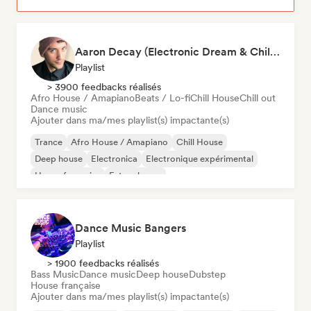
Aaron Decay (Electronic Dream & Chill Electronic Dream playlists)
Playlist
> 3900 feedbacks réalisés
Afro House / Amapiano
Beats / Lo-fi
Chill House
Chill out
Dance music
Ajouter dans ma/mes playlist(s) impactante(s)
Trance
Afro House / Amapiano
Chill House
Deep house
Electronica
Electronique expérimental
House française
Future house
Dance Music Bangers
Playlist
> 1900 feedbacks réalisés
Bass Music
Dance music
Deep house
Dubstep
House française
Ajouter dans ma/mes playlist(s) impactante(s)