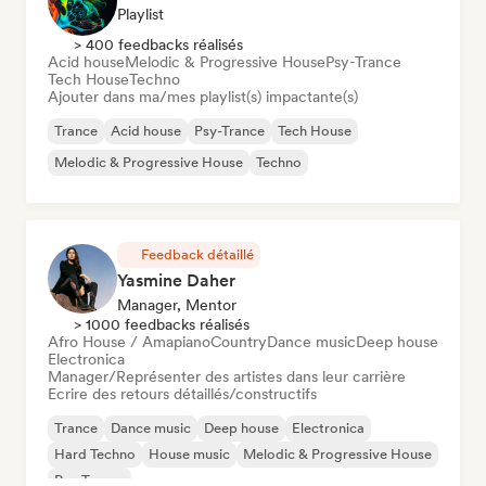
Playlist
> 400 feedbacks réalisés
Acid house
Melodic & Progressive House
Psy-Trance
Tech House
Techno
Ajouter dans ma/mes playlist(s) impactante(s)
Trance
Acid house
Psy-Trance
Tech House
Melodic & Progressive House
Techno
Feedback détaillé
Yasmine Daher
Manager, Mentor
> 1000 feedbacks réalisés
Afro House / Amapiano
Country
Dance music
Deep house
Electronica
Manager/Représenter des artistes dans leur carrière
Ecrire des retours détaillés/constructifs
Trance
Dance music
Deep house
Electronica
Hard Techno
House music
Melodic & Progressive House
Psy-Trance