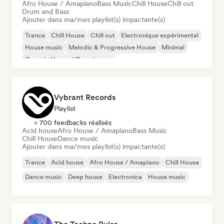
Afro House / Amapiano
Bass Music
Chill House
Chill out
Drum and Bass
Ajouter dans ma/mes playlist(s) impactante(s)
Trance
Chill House
Chill out
Electronique expérimental
House music
Melodic & Progressive House
Minimal
Organic House / Downtempo
Vybrant Records
Playlist
> 700 feedbacks réalisés
Acid house
Afro House / Amapiano
Bass Music
Chill House
Dance music
Ajouter dans ma/mes playlist(s) impactante(s)
Trance
Acid house
Afro House / Amapiano
Chill House
Dance music
Deep house
Electronica
House music