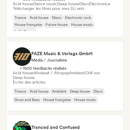
Acid house
Dance music
Deep house
Disco
Electronica
Télécharger les titres pour mes DJ sets
Trance
Acid house
Disco
Electronic rock
House française
Future house
House music
Indie Dance
FAZE Music & Verlags GmbH
Média / Journaliste
> 1500 feedbacks réalisés
Acid house
Afrobeat / Afropop
Ambient
Chill out
Deep house
Écrire des articles
Trance
Acid house
Ambient
Deep house
Disco
Drum and Bass
House française
House music
Tranced and Confused