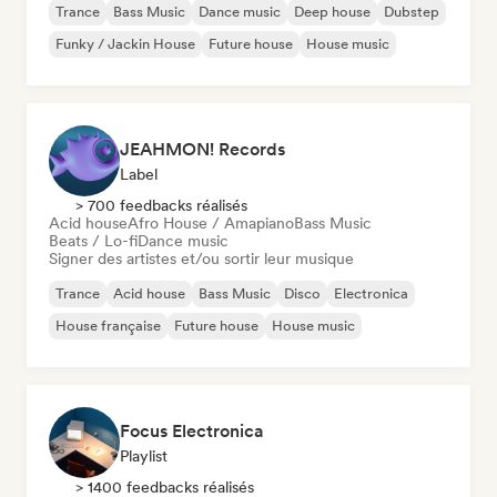
Trance
Bass Music
Dance music
Deep house
Dubstep
Funky / Jackin House
Future house
House music
JEAHMON! Records
Label
> 700 feedbacks réalisés
Acid house
Afro House / Amapiano
Bass Music
Beats / Lo-fi
Dance music
Signer des artistes et/ou sortir leur musique
Trance
Acid house
Bass Music
Disco
Electronica
House française
Future house
House music
Focus Electronica
Playlist
> 1400 feedbacks réalisés