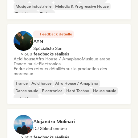
Musique industrielle
Melodic & Progressive House
Tech House
Techno
Feedback détaillé
AYN
Spécialiste Son
> 300 feedbacks réalisés
Acid house
Afro House / Amapiano
Musique arabe
Dance music
Electronica
Ecrire des retours détaillés sur la production des
morceaux
Trance
Acid house
Afro House / Amapiano
Dance music
Electronica
Hard Techno
House music
Indie Dance
Alejandro Molinari
DJ Sélectionné·e
> 300 feedbacks réalisés