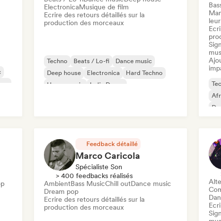
Bas
Electronica
Musique de film
Man
Ecrire des retours détaillés sur la
leur
production des morceaux
Ecri
pro
Sign
mus
Ajo
Techno
Beats / Lo-fi
Dance music
imp
c
Deep house
Electronica
Hard Techno
use
Te
House music
Indie Dance
Af
Da
Ha
Feedback détaillé
Marco Caricola
Spécialiste Son
> 400 feedbacks réalisés
Alte
op
Ambient
Bass Music
Chill out
Dance music
Com
Dream pop
Dan
Ecrire des retours détaillés sur la
Ecri
production des morceaux
Sign