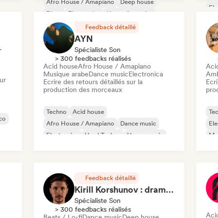
Afro House / Amapiano
Deep house
Ele
Disco
Electronica
House française
Mus
House music
Feedback détaillé
AYN
Spécialiste Son
Spécialiste Son
> 300 feedbacks réalisés
Acid house
Afro House / Amapiano
Aci
Musique arabe
Dance music
Electronica
Amb
ur
Ecrire des retours détaillés sur la
Ecri
production des morceaux
pro
Techno
Acid house
Te
co
Afro House / Amapiano
Dance music
Ele
Electronica
Hard Techno
House music
Mel
Indie Dance
Me
Feedback détaillé
Kirill Korshunov : dramaki / blueor
Spécialiste Son
> 300 feedbacks réalisés
Aci
Beats / Lo-fi
Dance music
Deep house