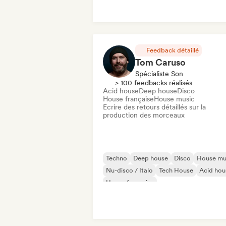
Drum and Bass
Electronica
Minimal
Feedback détaillé
Tom Caruso
Spécialiste Son
> 100 feedbacks réalisés
Acid house
Deep house
Disco
House française
House music
Ecrire des retours détaillés sur la
production des morceaux
Techno
Deep house
Disco
House mu
Nu-disco / Italo
Tech House
Acid hou
House française