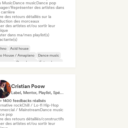
s Music
Dance music
Dance pop
ager/Représenter des artistes dans
 carrière
re des retours détaillés sur la
duction des morceaux
er des artistes et/ou sortir leur
ique
uter dans ma/mes playlist(s)
actante(s)
chno
Acid house
ro House / Amapiano
Dance music
nce pop
Deep house
Future house
rd Techno
Cristian Poow
Label, Mentor, Playlist, Spécialiste Son
> 1400 feedbacks réalisés
rnative rock
Chill / Lo-fi Hip-Hop
mercial / Mainstream
Dance music
ce pop
re des retours détaillés/constructifs
er des artistes et/ou sortir leur