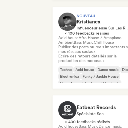
NOUVEAU
Kristianex
Influenceur·euse Sur Les Réseaux Sociaux, 
< 100 feedbacks réalisés
Acid house
Afro House / Amapiano
Ambient
Bass Music
Chill House
Publier des posts ou reels impactants s
mes réseaux sociaux
Ecrire des retours détaillés sur la
production des morceaux
Techno
Acid house
Dance music
Dis
Electronica
Funky / Jackin House
Hard Dance / Hardcore / Hardstyle
Hard Techno
Eatbeat Records
Spécialiste Son
> 400 feedbacks réalisés
Acid house
Bass Music
Dance music