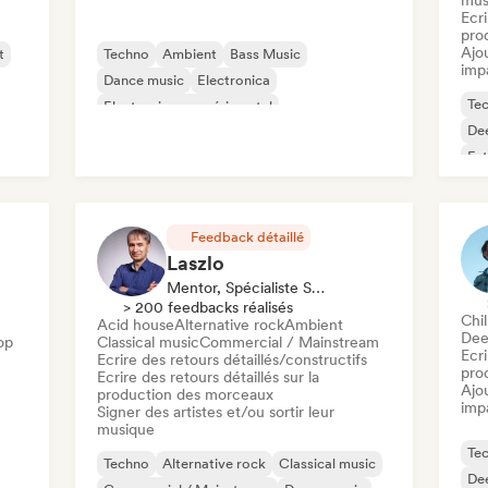
mus
Ecri
pro
Ajo
t
Techno
Ambient
Bass Music
imp
Dance music
Electronica
Te
Electronique expérimental
De
Musique de film
Hard Techno
Fut
Feedback détaillé
Laszlo
Mentor, Spécialiste Son
> 200 feedbacks réalisés
Chil
Acid house
Alternative rock
Ambient
Dee
op
Classical music
Commercial / Mainstream
Ecri
Ecrire des retours détaillés/constructifs
pro
Ecrire des retours détaillés sur la
Ajo
production des morceaux
imp
Signer des artistes et/ou sortir leur
musique
Te
Techno
Alternative rock
Classical music
De