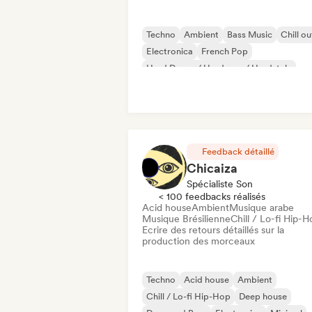
Techno
Ambient
Bass Music
Chill ou
Electronica
French Pop
Hard Dance / Hardcore / Hardstyle
Hip-hop
Feedback détaillé
Chicaiza
Spécialiste Son
< 100 feedbacks réalisés
Acid house
Ambient
Musique arabe
Musique Brésilienne
Chill / Lo-fi Hip-H
Ecrire des retours détaillés sur la
production des morceaux
Techno
Acid house
Ambient
Chill / Lo-fi Hip-Hop
Deep house