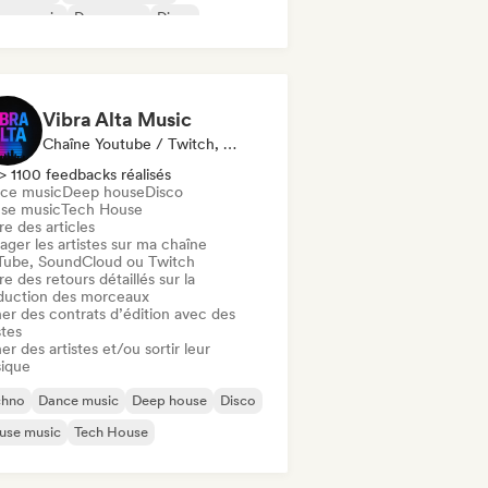
use music
Dance pop
Disco
Vibra Alta Music
Chaîne Youtube / Twitch, Label, Média / Journaliste, Éditeur, Spécialiste Son
> 1100 feedbacks réalisés
ce music
Deep house
Disco
se music
Tech House
re des articles
ager les artistes sur ma chaîne
Tube, SoundCloud ou Twitch
re des retours détaillés sur la
duction des morceaux
ner des contrats d’édition avec des
stes
er des artistes et/ou sortir leur
ique
chno
Dance music
Deep house
Disco
use music
Tech House