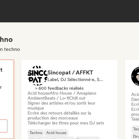
chno
on techno
t
Sincopat / AFFKT
Label, DJ Sélectionné·e, Spécialiste Son
r
> 600 feedbacks réalisés
Acid house
Afro House / Amapiano
Aci
Ambient
Beats / Lo-fi
Chill out
Dan
Signer des artistes et/ou sortir leur
Ecri
musique
Ecri
Ecrire des retours détaillés sur la
pro
production des morceaux
Télé
Télécharger les titres pour mes DJ sets
Te
Techno
Acid house
Dr