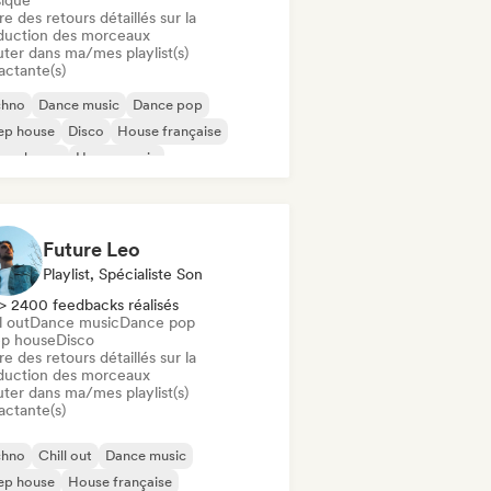
ique
re des retours détaillés sur la
duction des morceaux
uter dans ma/mes playlist(s)
actante(s)
chno
Dance music
Dance pop
ep house
Disco
House française
ure house
House music
Future Leo
Playlist, Spécialiste Son
> 2400 feedbacks réalisés
l out
Dance music
Dance pop
p house
Disco
re des retours détaillés sur la
duction des morceaux
uter dans ma/mes playlist(s)
actante(s)
chno
Chill out
Dance music
ep house
House française