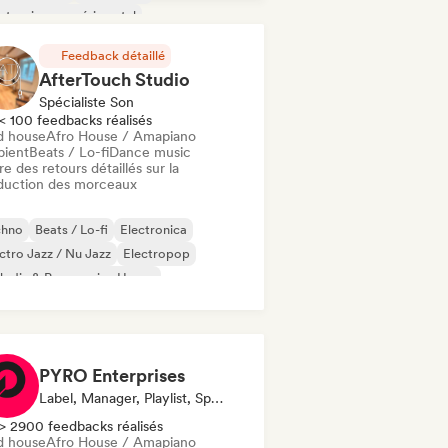
ctronique expérimental
ique de film
Musique industrielle
Feedback détaillé
AfterTouch Studio
Spécialiste Son
< 100 feedbacks réalisés
d house
Afro House / Amapiano
ient
Beats / Lo-fi
Dance music
re des retours détaillés sur la
duction des morceaux
chno
Beats / Lo-fi
Electronica
ctro Jazz / Nu Jazz
Electropop
odic & Progressive House
lodic Techno
Nu-disco / Italo
PYRO Enterprises
Label, Manager, Playlist, Spécialiste Son
> 2900 feedbacks réalisés
d house
Afro House / Amapiano