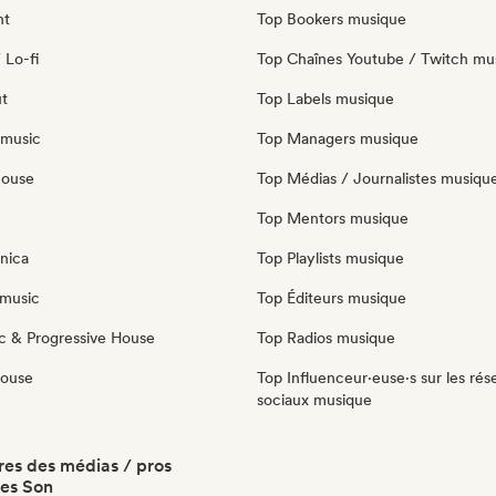
nt
Top Bookers musique
 Lo-fi
Top Chaînes Youtube / Twitch mu
ut
Top Labels musique
 music
Top Managers musique
house
Top Médias / Journalistes musiqu
Top Mentors musique
nica
Top Playlists musique
music
Top Éditeurs musique
c & Progressive House
Top Radios musique
House
Top Influenceur·euse·s sur les rés
sociaux musique
es des médias / pros
tes Son