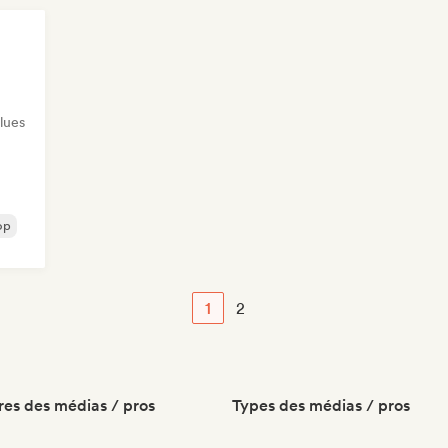
lues
op
1
2
es des médias / pros
Types des médias / pros