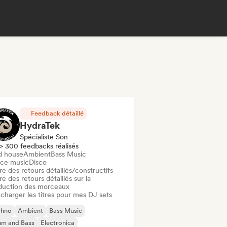
Feedback détaillé
HydraTek
Spécialiste Son
> 300 feedbacks réalisés
d house
Ambient
Bass Music
ce music
Disco
re des retours détaillés/constructifs
re des retours détaillés sur la
duction des morceaux
charger les titres pour mes DJ sets
chno
Ambient
Bass Music
um and Bass
Electronica