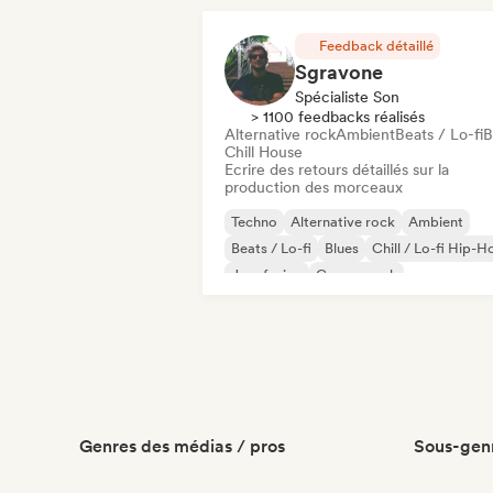
Feedback détaillé
Sgravone
Spécialiste Son
> 1100 feedbacks réalisés
Alternative rock
Ambient
Beats / Lo-fi
B
Chill House
Ecrire des retours détaillés sur la
production des morceaux
Techno
Alternative rock
Ambient
Beats / Lo-fi
Blues
Chill / Lo-fi Hip-H
Jazz fusion
Garage rock
Genres des médias / pros
Sous-genr