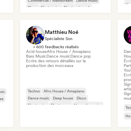
Commercial / Mainstream
Dance music
Ho
Disco
Electronica
Electronic rock
Matthieu Noé
Spécialiste Son
> 600 feedbacks réalisés
Acid house
Afro House / Amapiano
Dan
Bass Music
Dance music
Dance pop
Hou
Ecrire des retours détaillés sur la
Écri
production des morceaux
Part
You
Ecri
pro
Sig
arti
Techno
Afro House / Amapiano
sic
Sign
Dance music
Deep house
Disco
mus
se
Electronica
Electropop
House française
Te
Ho