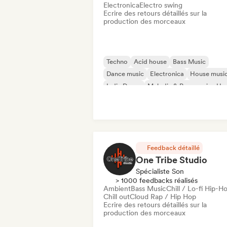
Electronica
Electro swing
Ecrire des retours détaillés sur la
production des morceaux
Techno
Acid house
Bass Music
Dance music
Electronica
House musi
Indie Dance
Melodic & Progressive Ho
Feedback détaillé
One Tribe Studio
Spécialiste Son
> 1000 feedbacks réalisés
Ambient
Bass Music
Chill / Lo-fi Hip-H
Chill out
Cloud Rap / Hip Hop
Ecrire des retours détaillés sur la
production des morceaux