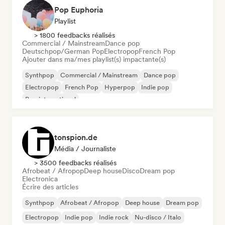
Pop Euphoria
Playlist
> 1800 feedbacks réalisés
Commercial / Mainstream
Dance pop
Deutschpop/German Pop
Electropop
French Pop
Ajouter dans ma/mes playlist(s) impactante(s)
Synthpop
Commercial / Mainstream
Dance pop
Electropop
French Pop
Hyperpop
Indie pop
Pop international
tonspion.de
Média / Journaliste
> 3500 feedbacks réalisés
Afrobeat / Afropop
Deep house
Disco
Dream pop
Electronica
Écrire des articles
Synthpop
Afrobeat / Afropop
Deep house
Dream pop
Electropop
Indie pop
Indie rock
Nu-disco / Italo