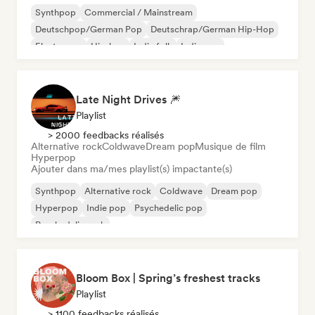
Synthpop
Commercial / Mainstream
Deutschpop/German Pop
Deutschrap/German Hip-Hop
Electropop
Hip-hop
Indie folk
Indie pop
Late Night Drives 🎆
Playlist
> 2000 feedbacks réalisés
Alternative rock
Coldwave
Dream pop
Musique de film
Hyperpop
Ajouter dans ma/mes playlist(s) impactante(s)
Synthpop
Alternative rock
Coldwave
Dream pop
Hyperpop
Indie pop
Psychedelic pop
Psychedelic rock
Bloom Box | Spring’s freshest tracks
Playlist
> 1100 feedbacks réalisés