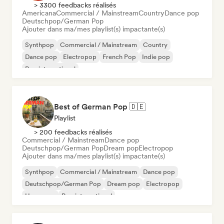
> 3300 feedbacks réalisés
Americana
Commercial / Mainstream
Country
Dance pop
Deutschpop/German Pop
Ajouter dans ma/mes playlist(s) impactante(s)
Synthpop
Commercial / Mainstream
Country
Dance pop
Electropop
French Pop
Indie pop
Pop international
Best of German Pop 🇩🇪
Playlist
> 200 feedbacks réalisés
Commercial / Mainstream
Dance pop
Deutschpop/German Pop
Dream pop
Electropop
Ajouter dans ma/mes playlist(s) impactante(s)
Synthpop
Commercial / Mainstream
Dance pop
Deutschpop/German Pop
Dream pop
Electropop
Hyperpop
Pop international