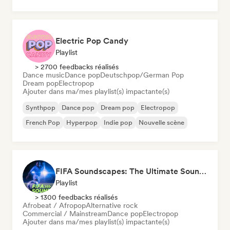
Electric Pop Candy
Playlist
> 2700 feedbacks réalisés
Dance music
Dance pop
Deutschpop/German Pop
Dream pop
Electropop
Ajouter dans ma/mes playlist(s) impactante(s)
Synthpop
Dance pop
Dream pop
Electropop
French Pop
Hyperpop
Indie pop
Nouvelle scène
FIFA Soundscapes: The Ultimate Soundtrack ⚽️ Festival Indie, Electropop & Dance Anthems
Playlist
> 1300 feedbacks réalisés
Afrobeat / Afropop
Alternative rock
Commercial / Mainstream
Dance pop
Electropop
Ajouter dans ma/mes playlist(s) impactante(s)