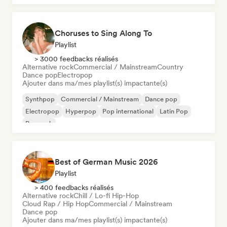
Choruses to Sing Along To
Playlist
> 3000 feedbacks réalisés
Alternative rock
Commercial / Mainstream
Country
Dance pop
Electropop
Ajouter dans ma/mes playlist(s) impactante(s)
Synthpop
Commercial / Mainstream
Dance pop
Electropop
Hyperpop
Pop international
Latin Pop
Pop rock
Best of German Music 2026
Playlist
> 400 feedbacks réalisés
Alternative rock
Chill / Lo-fi Hip-Hop
Cloud Rap / Hip Hop
Commercial / Mainstream
Dance pop
Ajouter dans ma/mes playlist(s) impactante(s)