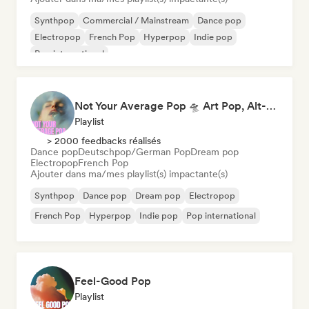
Synthpop
Commercial / Mainstream
Dance pop
Electropop
French Pop
Hyperpop
Indie pop
Pop international
Not Your Average Pop 🛸 Art Pop, Alt-Pop & Indie Pop
Playlist
> 2000 feedbacks réalisés
Dance pop
Deutschpop/German Pop
Dream pop
Electropop
French Pop
Ajouter dans ma/mes playlist(s) impactante(s)
Synthpop
Dance pop
Dream pop
Electropop
French Pop
Hyperpop
Indie pop
Pop international
Feel-Good Pop
Playlist