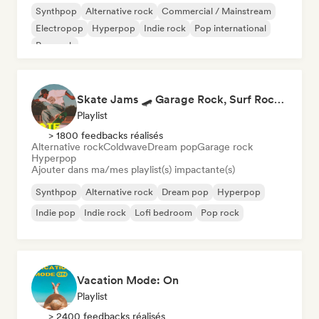
Synthpop
Alternative rock
Commercial / Mainstream
Electropop
Hyperpop
Indie rock
Pop international
Pop rock
Skate Jams 🛹 Garage Rock, Surf Rock & Neo-Psych
Playlist
> 1800 feedbacks réalisés
Alternative rock
Coldwave
Dream pop
Garage rock
Hyperpop
Ajouter dans ma/mes playlist(s) impactante(s)
Synthpop
Alternative rock
Dream pop
Hyperpop
Indie pop
Indie rock
Lofi bedroom
Pop rock
Vacation Mode: On
Playlist
> 2400 feedbacks réalisés