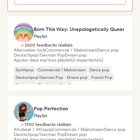
Born This Way: Unapologetically Queer
Playlist
> 2500 feedbacks réalisés
Alternative rock
Commercial / Mainstream
Dance pop
Deutschpop/German Pop
Dream pop
Ajouter dans ma/mes playlist(s) impactante(s)
Synthpop
Commercial / Mainstream
Dance pop
Deutschpop/German Pop
Dream pop
French Pop
Hyperpop
Pop international
Pop Perfection
Playlist
> 1700 feedbacks réalisés
Afrobeat / Afropop
Commercial / Mainstream
Dance pop
Deutschpop/German Pop
Dream pop
Ajouter dans ma/mes playlist(s) impactante(s)