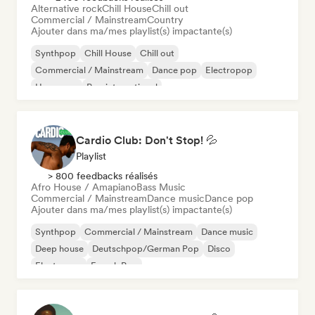
Alternative rock
Chill House
Chill out
Commercial / Mainstream
Country
Ajouter dans ma/mes playlist(s) impactante(s)
Synthpop
Chill House
Chill out
Commercial / Mainstream
Dance pop
Electropop
Hyperpop
Pop international
Cardio Club: Don't Stop! 💦
Playlist
> 800 feedbacks réalisés
Afro House / Amapiano
Bass Music
Commercial / Mainstream
Dance music
Dance pop
Ajouter dans ma/mes playlist(s) impactante(s)
Synthpop
Commercial / Mainstream
Dance music
Deep house
Deutschpop/German Pop
Disco
Electropop
French Pop