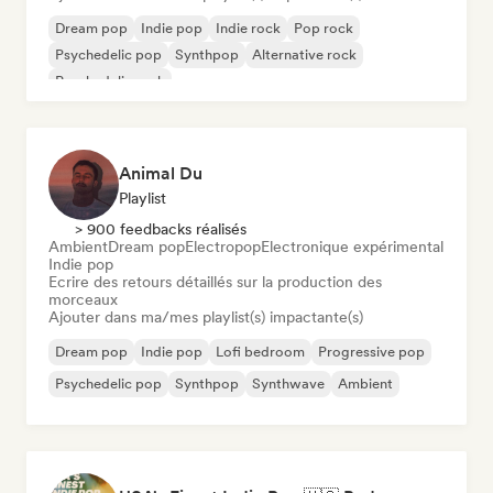
Dream pop
Indie pop
Indie rock
Pop rock
Psychedelic pop
Synthpop
Alternative rock
Psychedelic rock
Animal Du
Playlist
> 900 feedbacks réalisés
Ambient
Dream pop
Electropop
Electronique expérimental
Indie pop
Ecrire des retours détaillés sur la production des
morceaux
Ajouter dans ma/mes playlist(s) impactante(s)
Dream pop
Indie pop
Lofi bedroom
Progressive pop
Psychedelic pop
Synthpop
Synthwave
Ambient