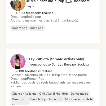
USA's Finest Indie Pop 🇺🇸 Bedroom Pop, Art Pop & Alt-Pop
Playlist
> 500 feedbacks réalisés
Dream pop
Indie pop
Ajouter dans ma/mes playlist(s) impactante(s)
Dream pop
Indie pop
Lizzy Zubieta (female artists only)
Influenceur·euse Sur Les Réseaux Sociaux
< 100 feedbacks réalisés
Chanson italienne
Chill / Lo-fi Hip-Hop
Dance music
Dream pop
French Pop
Publier des posts ou reels impactants sur mes réseaux
sociaux
Chanson italienne
Chill / Lo-fi Hip-Hop
Dance music
Dream pop
French Pop
Indie folk
Musique industrielle
Modern jazz