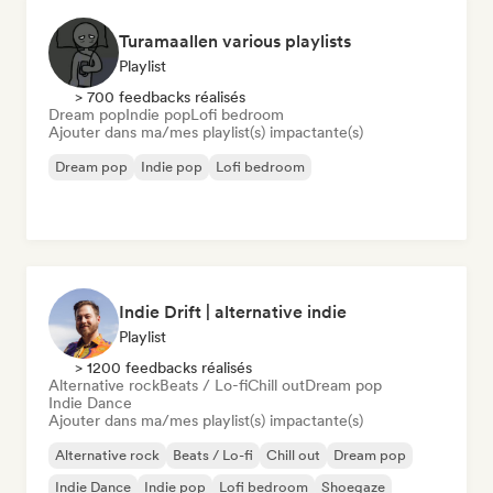
Turamaallen various playlists
Playlist
> 700 feedbacks réalisés
Dream pop
Indie pop
Lofi bedroom
Ajouter dans ma/mes playlist(s) impactante(s)
Dream pop
Indie pop
Lofi bedroom
Indie Drift | alternative indie
Playlist
> 1200 feedbacks réalisés
Alternative rock
Beats / Lo-fi
Chill out
Dream pop
Indie Dance
Ajouter dans ma/mes playlist(s) impactante(s)
Alternative rock
Beats / Lo-fi
Chill out
Dream pop
Indie Dance
Indie pop
Lofi bedroom
Shoegaze