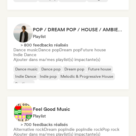
POP / DREAM POP / HOUSE / AMBIENT
Playlist
> 800 feedbacks réalisés
Dance music
Dance pop
Dream pop
Future house
Indie Dance
Ajouter dans ma/mes playlist(s) impactante(s)
Dance music
Dance pop
Dream pop
Future house
Indie Dance
Indie pop
Melodic & Progressive House
Synthpop
Feel Good Music
Playlist
> 700 feedbacks réalisés
Alternative rock
Dream pop
Indie pop
Indie rock
Pop rock
Ajouter dans ma/mes playlist(s) impactante(s)