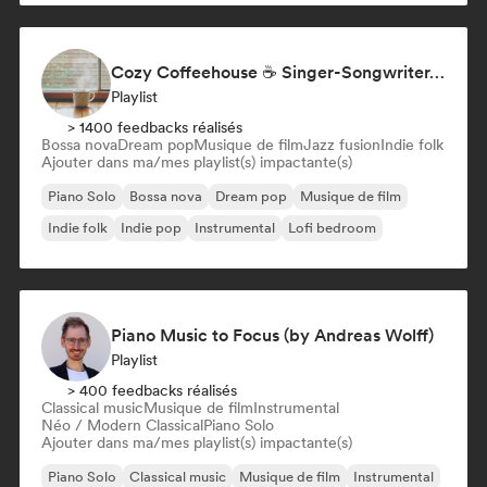
Cozy Coffeehouse ☕ Singer-Songwriter, Indie Folk & Acoustic
Playlist
> 1400 feedbacks réalisés
Bossa nova
Dream pop
Musique de film
Jazz fusion
Indie folk
Ajouter dans ma/mes playlist(s) impactante(s)
Piano Solo
Bossa nova
Dream pop
Musique de film
Indie folk
Indie pop
Instrumental
Lofi bedroom
Piano Music to Focus (by Andreas Wolff)
Playlist
> 400 feedbacks réalisés
Classical music
Musique de film
Instrumental
Néo / Modern Classical
Piano Solo
Ajouter dans ma/mes playlist(s) impactante(s)
Piano Solo
Classical music
Musique de film
Instrumental