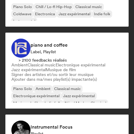
Piano Solo
Chill / Lo-fi Hip-Hop
Classical music
Coldwave
Electronica
Jazz expérimental
Indie folk
Instrumental
piano and coffee
Label, Playlist
> 2100 feedbacks réalisés
Ambient
Classical music
Electronique expérimental
Jazz expérimental
Musique de film
Signer des artistes et/ou sortir leur musique
Ajouter dans ma/mes playlist(s) impactante(s)
Piano Solo
Ambient
Classical music
Electronique expérimental
Jazz expérimental
Musique de film
Indie folk
Néo / Modern Classical
Instrumental Focus
Playlist