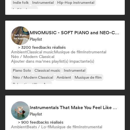
Indie folk
Instrumental
Hip-Hop instrumental
Lofi bedroom
MNOMUSIC - SOFT PIANO and NEO-CLASSICAL
Playlist
> 3200 feedbacks réalisés
Ambient
Classical music
Musique de film
Instrumental
Néo / Modern Classical
Ajouter dans ma/mes playlist(s) impactante(s)
Piano Solo
Classical music
Instrumental
Néo / Modern Classical
Ambient
Musique de film
Relaxation / New Age
Instrumentals That Make You Feel Like Floating
Playlist
> 900 feedbacks réalisés
Ambient
Beats / Lo-fi
Musique de film
Instrumental