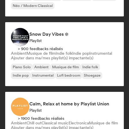
Néo / Modern Classical
Snow Day Vibes ❄️
Playlist
> 900 feedbacks réalisés
Ambient
Musique de film
Indie folk
Indie pop
Instrumental
Ajouter dans ma/mes playlist(s) impactante(s)
Piano Solo
Ambient
Musique de film
Indie folk
Indie pop
Instrumental
Lofi bedroom
Shoegaze
Calm, Relax at home by Playlist Union
Playlist
> 1900 feedbacks réalisés
Ambient
Chill out
Classical music
Electronica
Musique de film
Ajouter dans ma/mes playlist(s) impactante(s)