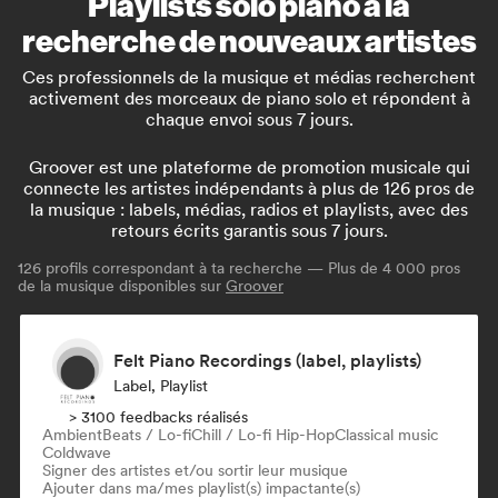
Playlists solo piano à la
recherche de nouveaux artistes
Ces professionnels de la musique et médias recherchent
activement des morceaux de piano solo et répondent à
chaque envoi sous 7 jours.
Groover est une plateforme de promotion musicale qui
connecte les artistes indépendants à plus de 126 pros de
la musique : labels, médias, radios et playlists, avec des
retours écrits garantis sous 7 jours.
126
profils correspondant à ta recherche — Plus de 4 000 pros
de la musique disponibles sur
Groover
Felt Piano Recordings (label, playlists)
Label, Playlist
> 3100 feedbacks réalisés
Ambient
Beats / Lo-fi
Chill / Lo-fi Hip-Hop
Classical music
Coldwave
Signer des artistes et/ou sortir leur musique
Ajouter dans ma/mes playlist(s) impactante(s)