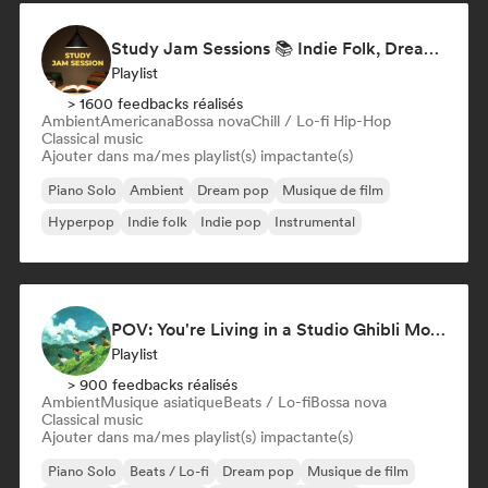
Study Jam Sessions 📚 Indie Folk, Dream Pop & Singer-Songwriter
Playlist
> 1600 feedbacks réalisés
Ambient
Americana
Bossa nova
Chill / Lo-fi Hip-Hop
Classical music
Ajouter dans ma/mes playlist(s) impactante(s)
Piano Solo
Ambient
Dream pop
Musique de film
Hyperpop
Indie folk
Indie pop
Instrumental
POV: You're Living in a Studio Ghibli Movie 🌱 Neo-Classical Piano & Dream Pop
Playlist
> 900 feedbacks réalisés
Ambient
Musique asiatique
Beats / Lo-fi
Bossa nova
Classical music
Ajouter dans ma/mes playlist(s) impactante(s)
Piano Solo
Beats / Lo-fi
Dream pop
Musique de film