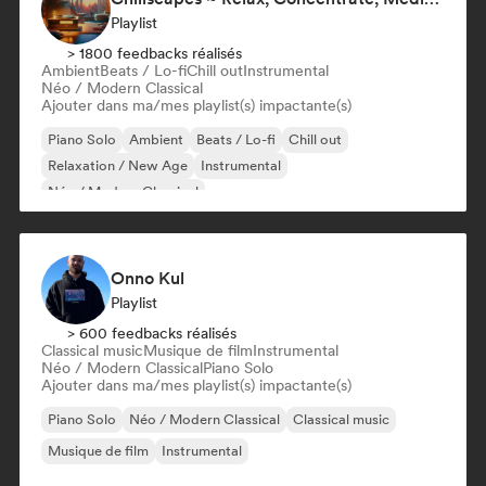
Playlist
> 1800 feedbacks réalisés
Ambient
Beats / Lo-fi
Chill out
Instrumental
Néo / Modern Classical
Ajouter dans ma/mes playlist(s) impactante(s)
Piano Solo
Ambient
Beats / Lo-fi
Chill out
Relaxation / New Age
Instrumental
Néo / Modern Classical
Onno Kul
Playlist
> 600 feedbacks réalisés
Classical music
Musique de film
Instrumental
Néo / Modern Classical
Piano Solo
Ajouter dans ma/mes playlist(s) impactante(s)
Piano Solo
Néo / Modern Classical
Classical music
Musique de film
Instrumental