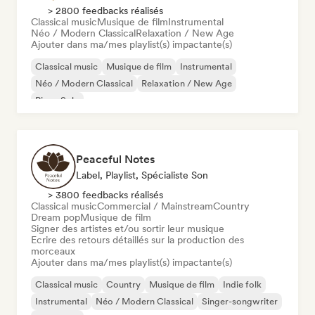
> 2800 feedbacks réalisés
Classical music
Musique de film
Instrumental
Néo / Modern Classical
Relaxation / New Age
Ajouter dans ma/mes playlist(s) impactante(s)
Classical music
Musique de film
Instrumental
Néo / Modern Classical
Relaxation / New Age
Piano Solo
Peaceful Notes
Label, Playlist, Spécialiste Son
> 3800 feedbacks réalisés
Classical music
Commercial / Mainstream
Country
Dream pop
Musique de film
Signer des artistes et/ou sortir leur musique
Ecrire des retours détaillés sur la production des
morceaux
Ajouter dans ma/mes playlist(s) impactante(s)
Classical music
Country
Musique de film
Indie folk
Instrumental
Néo / Modern Classical
Singer-songwriter