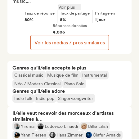
music....
Voir plus
Taux de réponse
Taux de partage
Partage en
80%
8%
1 jour
Réponses données
4,006
Voir les médias / pros similaires
Genres qu’il/elle accepte le plus
Classical music
Musique de film
Instrumental
Néo / Modern Classical
Piano Solo
Genres qu’il/elle adore
Indie folk
Indie pop
Singer-songwriter
Il/elle veut recevoir des morceaux d’artistes
similaires à…
Yiruma
Ludovico Einaudi
Billie Eilish
Yann Tiersen
Hans Zimmer
Ólafur Arnalds