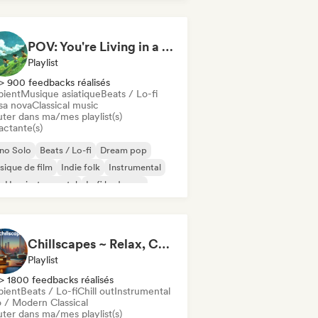
POV: You're Living in a Studio Ghibli Movie 🌱 Neo-Classical Piano & Dream Pop
Playlist
> 900 feedbacks réalisés
ient
Musique asiatique
Beats / Lo-fi
sa nova
Classical music
uter dans ma/mes playlist(s)
actante(s)
no Solo
Beats / Lo-fi
Dream pop
ique de film
Indie folk
Instrumental
-Hop instrumental
Lofi bedroom
Chillscapes ~ Relax, Concentrate, Meditate, Sleep, Dream
Playlist
> 1800 feedbacks réalisés
ient
Beats / Lo-fi
Chill out
Instrumental
 / Modern Classical
uter dans ma/mes playlist(s)