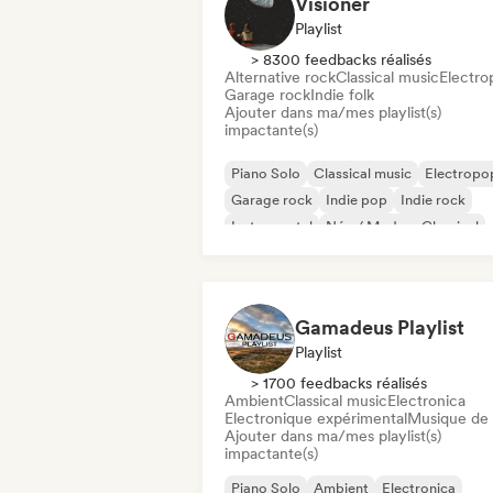
Visioner
Playlist
> 8300 feedbacks réalisés
Alternative rock
Classical music
Electro
Garage rock
Indie folk
Ajouter dans ma/mes playlist(s)
impactante(s)
Piano Solo
Classical music
Electropo
Garage rock
Indie pop
Indie rock
Instrumental
Néo / Modern Classical
Gamadeus Playlist
Playlist
> 1700 feedbacks réalisés
Ambient
Classical music
Electronica
Electronique expérimental
Musique de 
Ajouter dans ma/mes playlist(s)
impactante(s)
Piano Solo
Ambient
Electronica