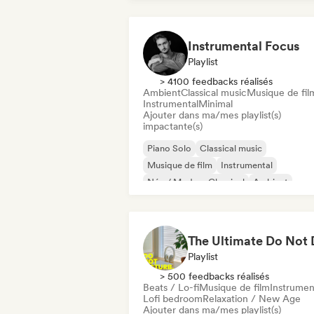
Instrumental Focus
Playlist
> 4100 feedbacks réalisés
Ambient
Classical music
Musique de fil
Instrumental
Minimal
Ajouter dans ma/mes playlist(s)
impactante(s)
Piano Solo
Classical music
Musique de film
Instrumental
Néo / Modern Classical
Ambient
Minimal
Playlist
> 500 feedbacks réalisés
Beats / Lo-fi
Musique de film
Instrumen
Lofi bedroom
Relaxation / New Age
Ajouter dans ma/mes playlist(s)