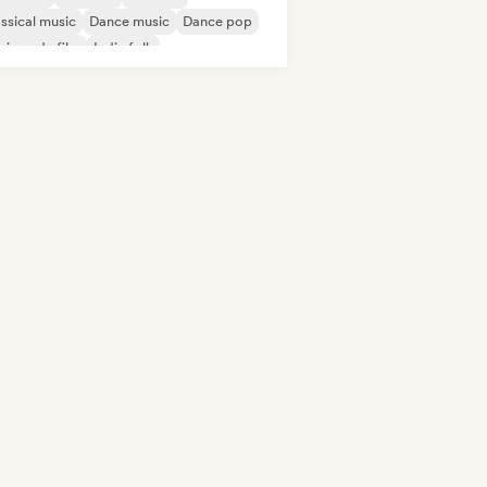
ssical music
Dance music
Dance pop
ique de film
Indie folk