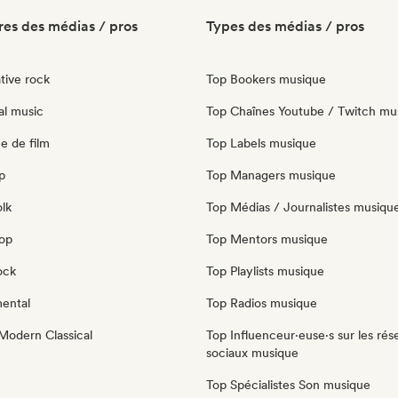
es des médias / pros
Types des médias / pros
tive rock
Top Bookers musique
al music
Top Chaînes Youtube / Twitch mu
e de film
Top Labels musique
p
Top Managers musique
olk
Top Médias / Journalistes musiqu
pop
Top Mentors musique
ock
Top Playlists musique
mental
Top Radios musique
Modern Classical
Top Influenceur·euse·s sur les rés
sociaux musique
Top Spécialistes Son musique