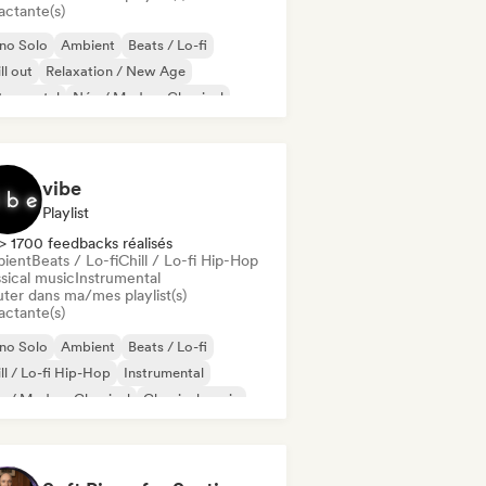
actante(s)
no Solo
Ambient
Beats / Lo-fi
ll out
Relaxation / New Age
trumental
Néo / Modern Classical
vibe
Playlist
> 1700 feedbacks réalisés
ient
Beats / Lo-fi
Chill / Lo-fi Hip-Hop
sical music
Instrumental
uter dans ma/mes playlist(s)
actante(s)
no Solo
Ambient
Beats / Lo-fi
ll / Lo-fi Hip-Hop
Instrumental
 / Modern Classical
Classical music
nthwave