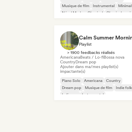
Musique de film
Instrumental
Minimal
Néo / Modern Classical
Classical musi
Calm Summer Morni
Playlist
> 1900 feedbacks réalisés
Americana
Beats / Lo-fi
Bossa nova
Country
Dream pop
Ajouter dans ma/mes playlist(s)
impactante(s)
Piano Solo
Americana
Country
Dream pop
Musique de film
Indie folk
Indie pop
Instrumental