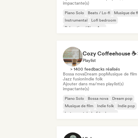
impactante(s)
Piano Solo
Beats / Lo-fi
Musique de f
Instrumental
Lofi bedroom
Relaxation / New Age
Playlist
> 1400 feedbacks réalisés
Bossa nova
Dream pop
Musique de film
Jazz fusion
Indie folk
Ajouter dans ma/mes playlist(s)
impactante(s)
Piano Solo
Bossa nova
Dream pop
Musique de film
Indie folk
Indie pop
Instrumental
Lofi bedroom