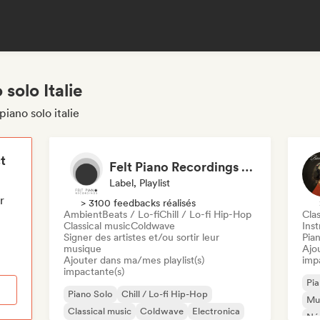
solo Italie
iano solo italie
t
Felt Piano Recordings (label, playlists)
Label, Playlist
r
> 3100 feedbacks réalisés
Ambient
Beats / Lo-fi
Chill / Lo-fi Hip-Hop
Clas
Classical music
Coldwave
Ins
Signer des artistes et/ou sortir leur
Pia
musique
Ajo
Ajouter dans ma/mes playlist(s)
imp
impactante(s)
Pia
Piano Solo
Chill / Lo-fi Hip-Hop
Mus
Classical music
Coldwave
Electronica
Néo