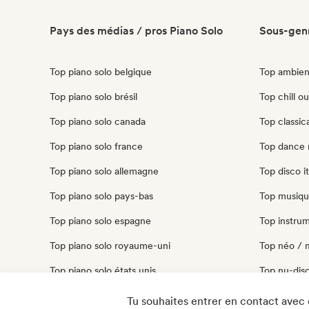
Pays des médias / pros Piano Solo
Sous-genr
Top piano solo belgique
Top ambient
Top piano solo brésil
Top chill out
Top piano solo canada
Top classica
Top piano solo france
Top dance m
Top piano solo allemagne
Top disco it
Top piano solo pays-bas
Top musique
Top piano solo espagne
Top instrume
Top piano solo royaume-uni
Top néo / m
Top piano solo états unis
Top nu-disco
Top techno 
Tu souhaites entrer en contact avec 