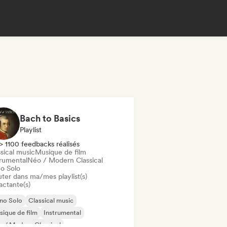
Bach to Basics
Playlist
> 1100 feedbacks réalisés
sical music
Musique de film
trumental
Néo / Modern Classical
no Solo
uter dans ma/mes playlist(s)
actante(s)
no Solo
Classical music
ique de film
Instrumental
 / Modern Classical