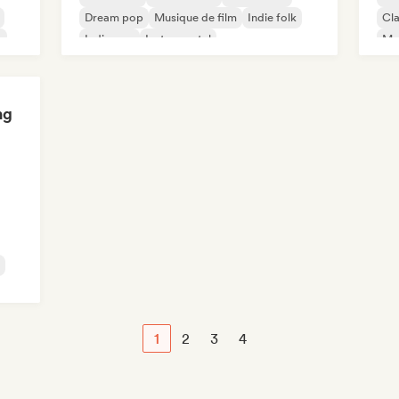
Dream pop
Musique de film
Indie folk
Cla
c
Indie pop
Instrumental
Mus
ng
1
2
3
4