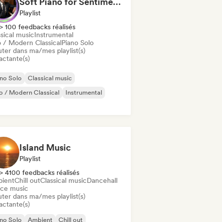
Soft Piano for Sentimental Souls (Keys From Above)
Playlist
> 100 feedbacks réalisés
sical music
Instrumental
 / Modern Classical
Piano Solo
uter dans ma/mes playlist(s)
actante(s)
no Solo
Classical music
 / Modern Classical
Instrumental
Island Music
Playlist
> 4100 feedbacks réalisés
ient
Chill out
Classical music
Dancehall
ce music
uter dans ma/mes playlist(s)
actante(s)
no Solo
Ambient
Chill out