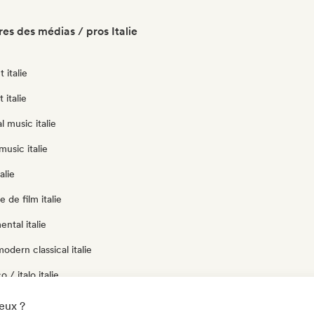
es des médias / pros Italie
 italie
 italie
l music italie
usic italie
alie
 de film italie
ntal italie
odern classical italie
 / italo italie
italie
eux ?