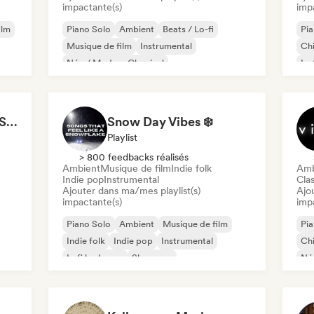
impactante(s)
imp
ilm
Piano Solo
Ambient
Beats / Lo-fi
Pia
Musique de film
Instrumental
Chi
Néo / Modern Classical
Ins
Cozy Coffeehouse ☕ Singer-Songwriter, Indie Folk & Acoustic
Snow Day Vibes ❄️
Playlist
> 800 feedbacks réalisés
Ambient
Musique de film
Indie folk
Amb
Indie pop
Instrumental
Clas
Ajouter dans ma/mes playlist(s)
Ajo
impactante(s)
imp
Piano Solo
Ambient
Musique de film
Pia
Indie folk
Indie pop
Instrumental
Chi
Lofi bedroom
Shoegaze
Néo
Sy