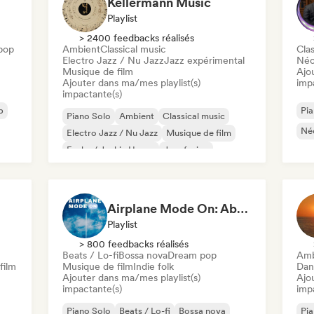
Kellermann Music
Playlist
> 2400 feedbacks réalisés
pop
Ambient
Classical music
Clas
Electro Jazz / Nu Jazz
Jazz expérimental
Néo
Musique de film
Ajo
Ajouter dans ma/mes playlist(s)
imp
impactante(s)
p
Pia
Piano Solo
Ambient
Classical music
Néo
Electro Jazz / Nu Jazz
Musique de film
Funky / Jackin House
Jazz fusion
Instrumental
Airplane Mode On: Above the Clouds
Playlist
> 800 feedbacks réalisés
Beats / Lo-fi
Bossa nova
Dream pop
Amb
film
Musique de film
Indie folk
Dan
Ajouter dans ma/mes playlist(s)
Ajo
impactante(s)
imp
Piano Solo
Beats / Lo-fi
Bossa nova
Pia