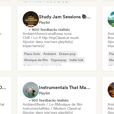
Jazz expérimental
Indie folk
Instrumental
Study Jam Sessions 📚 Indie Folk, Dream Pop & Singer-Songwriter
Playlist
> 1600 feedbacks réalisés
m
Ambient
Americana
Bossa nova
Amb
Chill / Lo-fi Hip-Hop
Classical music
Bos
Ajouter dans ma/mes playlist(s)
Ajo
impactante(s)
imp
Piano Solo
Ambient
Dream pop
Pia
Musique de film
Hyperpop
Indie folk
Mus
Indie pop
Instrumental
Hip
The Ultimate Do Not Disturb Playlist 🔕 Neo-Classical & Ambient Piano
Instrumentals That Make You Feel Like Floating
Playlist
> 900 feedbacks réalisés
tal
Ambient
Beats / Lo-fi
Musique de film
Amb
Instrumental
Néo / Modern Classical
Néo
Ajouter dans ma/mes playlist(s)
Ajo