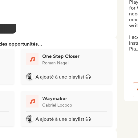
Play
for 
neoc
mod
writ
I ac
inst
 des opportunités…
Pia..
One Step Closer
Roman Nagel
A ajouté à une playlist
Waymaker
Gabriel Lococo
A ajouté à une playlist