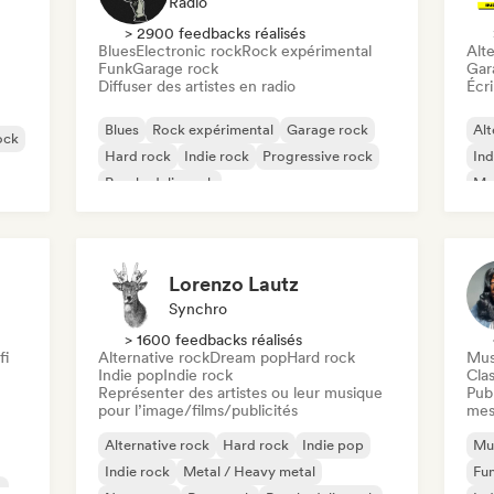
Radio
> 2900 feedbacks réalisés
Blues
Electronic rock
Rock expérimental
Alte
Funk
Garage rock
Gar
Diffuser des artistes en radio
Écri
Blues
Rock expérimental
Garage rock
Alt
ock
Hard rock
Indie rock
Progressive rock
Ind
Psychedelic rock
Met
Rock & Roll / Classic Rock
Lorenzo Lautz
Synchro
> 1600 feedbacks réalisés
fi
Alternative rock
Dream pop
Hard rock
Mus
Indie pop
Indie rock
Clas
Représenter des artistes ou leur musique
Publ
pour l’image/films/publicités
mes
Alternative rock
Hard rock
Indie pop
Mus
Indie rock
Metal / Heavy metal
Fu
c