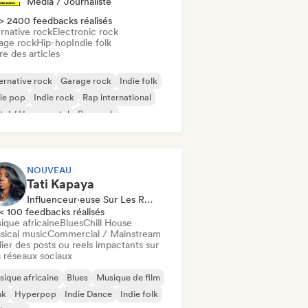
Média / Journaliste
> 2400 feedbacks réalisés
rnative rock
Electronic rock
age rock
Hip-hop
Indie folk
re des articles
ernative rock
Garage rock
Indie folk
ie pop
Indie rock
Rap international
al / Heavy metal
Pop rock
NOUVEAU
Tati Kapaya
Influenceur·euse Sur Les Réseaux Sociaux
< 100 feedbacks réalisés
ique africaine
Blues
Chill House
sical music
Commercial / Mainstream
ier des posts ou reels impactants sur
 réseaux sociaux
ique africaine
Blues
Musique de film
nk
Hyperpop
Indie Dance
Indie folk