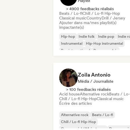
Playlist
> 4900 feedbacks réalisés
Beats / Lo-fi
Chill / Lo-fi Hip-Hop
Classical music
Country
Drill / Jersey
Ajouter dans ma/mes playlist(s)
impactante(s)
Hip-hop
Indie folk
Indie pop
Indie r
Instrumental
Hip-Hop instrumental
Rap international
Rap en anglais
Zoila Antonio
Média / Journaliste
> 100 feedbacks réalisés
Acid house
Alternative rock
Beats / Lo-
Chill / Lo-fi Hip-Hop
Classical music
Écrire des articles
Alternative rock
Beats / Lo-fi
Chill / Lo-fi Hip-Hop
Commercial / Mainstream
Dance musi