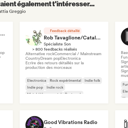
aient également t'intéresser...
attia Greggio
Feedback détaillé
RAP FRANÇAIS 2026 🔥🇫🇷 (Way Records)
Rob Tavaglione/Catalyst Recording
Spécialiste Son
> 800 feedbacks réalisés
Hop
Bas
Alternative rock
Commercial / Mainstream
y
Funk
Country
Dream pop
Electronica
Sign
Ecrire des retours détaillés sur la
arti
production des morceaux
Sign
mus
Electronica
Rock expérimental
Indie folk
Fun
Indie pop
Indie rock
El
Metal / Heavy metal
Post punk
Ho
Rock & Roll / Classic Rock
Good Vibrations Radio