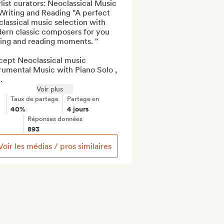
list curators: Neoclassical Music 
Writing and Reading "A perfect 
lassical music selection with 
ern classic composers for you 
ing and reading moments. "

cept Neoclassical music 
rumental Music with Piano Solo , 
.
Voir plus
Taux de partage
Partage en
40%
4 jours
Réponses données
893
Voir les médias / pros similaires