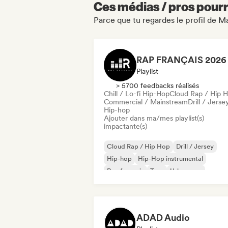
Ces médias / pros pourr
Parce que tu regardes le profil de M
Playlist
> 5700 feedbacks réalisés
Chill / Lo-fi Hip-Hop
Cloud Rap / Hip 
Commercial / Mainstream
Drill / Jerse
Hip-hop
Ajouter dans ma/mes playlist(s)
impactante(s)
Cloud Rap / Hip Hop
Drill / Jersey
Hip-hop
Hip-Hop instrumental
Rap francais
Trap
Urban pop
Chill / Lo-fi Hip-Hop
ADAD Audio