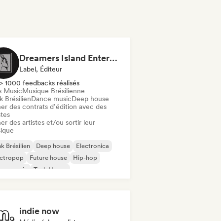
Dreamers Island Entertainment
Label, Éditeur
> 1000 feedbacks réalisés
s Music
Musique Brésilienne
 Brésilien
Dance music
Deep house
er des contrats d’édition avec des
stes
er des artistes et/ou sortir leur
ique
k Brésilien
Deep house
Electronica
ectropop
Future house
Hip-hop
use music
Tech House
indie now