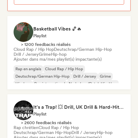
Basketball Vibes 🏀🔥
Playlist
> 1200 feedbacks réalisés
Cloud Rap / Hip Hop
Deutschrap/German Hip-Hop
Drill / Jersey
Grime
Hip-hop
Ajouter dans ma/mes playlist(s) impactante(s)
Rap en anglais
Cloud Rap / Hip Hop
Deutschrap/German Hip-Hop
Drill / Jersey
Grime
Hip-hop
Rap international
Nederhop/Dutch Hip-Hop
It's a Trap! 💥 Drill, UK Drill & Hard-Hitting Trap
Playlist
> 2600 feedbacks réalisés
Rap chrétien
Cloud Rap / Hip Hop
Deutschrap/German Hip-Hop
Drill / Jersey
Hip-hop
Ajouter dans ma/mes playlist(s) impactante(s)