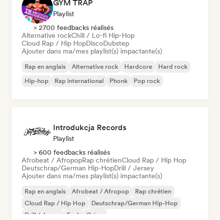
GYM TRAP
Playlist
> 2700 feedbacks réalisés
Alternative rock
Chill / Lo-fi Hip-Hop
Cloud Rap / Hip Hop
Disco
Dubstep
Ajouter dans ma/mes playlist(s) impactante(s)
Rap en anglais
Alternative rock
Hardcore
Hard rock
Hip-hop
Rap international
Phonk
Pop rock
Introdukcja Records
Playlist
> 600 feedbacks réalisés
Afrobeat / Afropop
Rap chrétien
Cloud Rap / Hip Hop
Deutschrap/German Hip-Hop
Drill / Jersey
Ajouter dans ma/mes playlist(s) impactante(s)
Rap en anglais
Afrobeat / Afropop
Rap chrétien
Cloud Rap / Hip Hop
Deutschrap/German Hip-Hop
Drill / Jersey
Funk
Grime