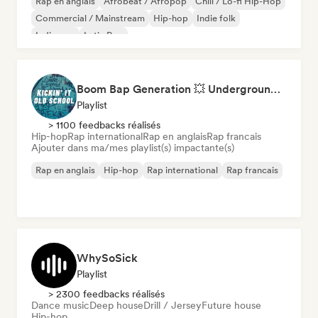
Rap en anglais
Afrobeat / Afropop
Chill / Lo-fi Hip-Hop
Commercial / Mainstream
Hip-hop
Indie folk
Indie pop
Latin Pop
Boom Bap Generation 💥 Underground Hip-Hop, East Coast & Jazz Rap
Playlist
> 1100 feedbacks réalisés
Hip-hop
Rap international
Rap en anglais
Rap francais
Ajouter dans ma/mes playlist(s) impactante(s)
Rap en anglais
Hip-hop
Rap international
Rap francais
WhySoSick
Playlist
> 2300 feedbacks réalisés
Dance music
Deep house
Drill / Jersey
Future house
Hip-hop