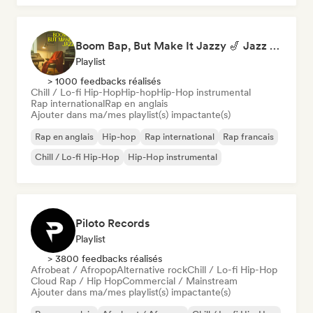
Boom Bap, But Make It Jazzy 🎷 Jazz Rap, Underground & Conscious Hip-Hop
Playlist
> 1000 feedbacks réalisés
Chill / Lo-fi Hip-Hop
Hip-hop
Hip-Hop instrumental
Rap international
Rap en anglais
Ajouter dans ma/mes playlist(s) impactante(s)
Rap en anglais
Hip-hop
Rap international
Rap francais
Chill / Lo-fi Hip-Hop
Hip-Hop instrumental
Piloto Records
Playlist
> 3800 feedbacks réalisés
Afrobeat / Afropop
Alternative rock
Chill / Lo-fi Hip-Hop
Cloud Rap / Hip Hop
Commercial / Mainstream
Ajouter dans ma/mes playlist(s) impactante(s)