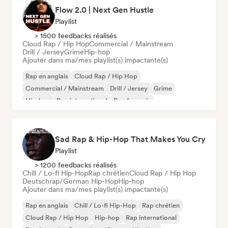
Flow 2.0 | Next Gen Hustle
Playlist
> 1500 feedbacks réalisés
Cloud Rap / Hip Hop
Commercial / Mainstream
Drill / Jersey
Grime
Hip-hop
Ajouter dans ma/mes playlist(s) impactante(s)
Rap en anglais
Cloud Rap / Hip Hop
Commercial / Mainstream
Drill / Jersey
Grime
Hip-hop
Rap international
Rap francais
Sad Rap & Hip-Hop That Makes You Cry
Playlist
> 1200 feedbacks réalisés
Chill / Lo-fi Hip-Hop
Rap chrétien
Cloud Rap / Hip Hop
Deutschrap/German Hip-Hop
Hip-hop
Ajouter dans ma/mes playlist(s) impactante(s)
Rap en anglais
Chill / Lo-fi Hip-Hop
Rap chrétien
Cloud Rap / Hip Hop
Hip-hop
Rap international