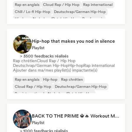
Rap en anglais
Cloud Rap / Hip Hop
Rap international
Chill / Lo-fi Hip-Hop
Deutschrap/German Hip-Hop
Hip-hop
Nederhop/Dutch Hip-Hop
Rap francais
Hip-hop that makes you nod in silence
Playlist
> 3500 feedbacks réalisés
Rap chrétien
Cloud Rap / Hip Hop
Deutschrap/German Hip-Hop
Hip-hop
Rap international
Ajouter dans ma/mes playlist(s) impactante(s)
Rap en anglais
Hip-hop
Rap chrétien
Cloud Rap / Hip Hop
Deutschrap/German Hip-Hop
Rap international
Nederhop/Dutch Hip-Hop
Rap francais
BACK TO THE PRIME 🔱🔥 Workout Motivation Playlist
Playlist
> 1000 feedbacks réalisés