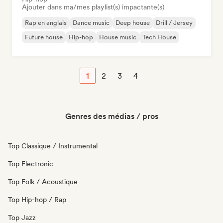
Ajouter dans ma/mes playlist(s) impactante(s)
Rap en anglais
Dance music
Deep house
Drill / Jersey
Future house
Hip-hop
House music
Tech House
1
2
3
4
Genres des médias / pros
Top Classique / Instrumental
Top Electronic
Top Folk / Acoustique
Top Hip-hop / Rap
Top Jazz