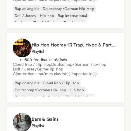
Rap en anglais
Deutschrap/German Hip-Hop
Drill / Jersey
Hip-hop
Rap international
Nederhop/Dutch Hip-Hop
Rap francais
Rap/Trap Italiano
Hip Hop Hooray 💥 Trap, Hype & Party Rap Bangers
Playlist
> 1500 feedbacks réalisés
Cloud Rap / Hip Hop
Deutschrap/German Hip-Hop
Drill / Jersey
Grime
Hip-hop
Ajouter dans ma/mes playlist(s) impactante(s)
Rap en anglais
Cloud Rap / Hip Hop
Deutschrap/German Hip-Hop
Hip-hop
Rap international
Nederhop/Dutch Hip-Hop
Rap francais
Rap/Trap Italiano
Bars & Gains
Playlist