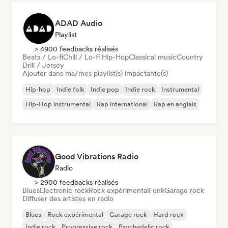
ADAD Audio
Playlist
> 4900 feedbacks réalisés
Beats / Lo-fi
Chill / Lo-fi Hip-Hop
Classical music
Country
Drill / Jersey
Ajouter dans ma/mes playlist(s) impactante(s)
Hip-hop
Indie folk
Indie pop
Indie rock
Instrumental
Hip-Hop instrumental
Rap international
Rap en anglais
Good Vibrations Radio
Radio
> 2900 feedbacks réalisés
Blues
Electronic rock
Rock expérimental
Funk
Garage rock
Diffuser des artistes en radio
Blues
Rock expérimental
Garage rock
Hard rock
Indie rock
Progressive rock
Psychedelic rock