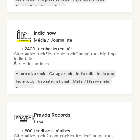
Rock & Roll / Classic Rock
indie now
Média / Journaliste
> 2400 feedbacks réalisés
Alternative rock
Electronic rock
Garage rock
Hip-hop
Indie folk
Écrire des articles
Alternative rock
Garage rock
Indie folk
Indie pop
Indie rock
Rap international
Metal / Heavy metal
Pop rock
Pravda Records
Label
> 800 feedbacks réalisés
Alternative rock
Dream pop
Electronica
Garage rock