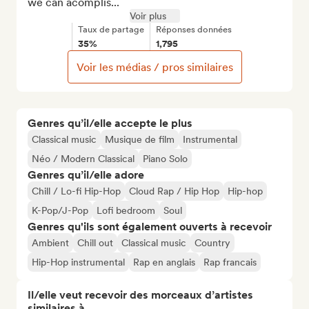
we can acomplis...
Voir plus
Taux de partage
Réponses données
35%
1,795
Voir les médias / pros similaires
Genres qu’il/elle accepte le plus
Classical music
Musique de film
Instrumental
Néo / Modern Classical
Piano Solo
Genres qu’il/elle adore
Chill / Lo-fi Hip-Hop
Cloud Rap / Hip Hop
Hip-hop
K-Pop/J-Pop
Lofi bedroom
Soul
Genres qu'ils sont également ouverts à recevoir
Ambient
Chill out
Classical music
Country
Hip-Hop instrumental
Rap en anglais
Rap francais
Il/elle veut recevoir des morceaux d’artistes
similaires à…