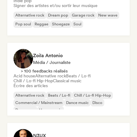
Indie pop
Signer des artistes et/ou sortir leur musique
Alternative rock
Dream pop
Garage rock
New wave
Pop soul
Reggae
Shoegaze
Soul
Zoila Antonio
Média / Journaliste
> 100 feedbacks réalisés
Acid house
Alternative rock
Beats / Lo-fi
Chill / Lo-fi Hip-Hop
Classical music
Écrire des articles
Alternative rock
Beats / Lo-fi
Chill / Lo-fi Hip-Hop
Commercial / Mainstream
Dance music
Disco
Dream pop
House music
N3UX