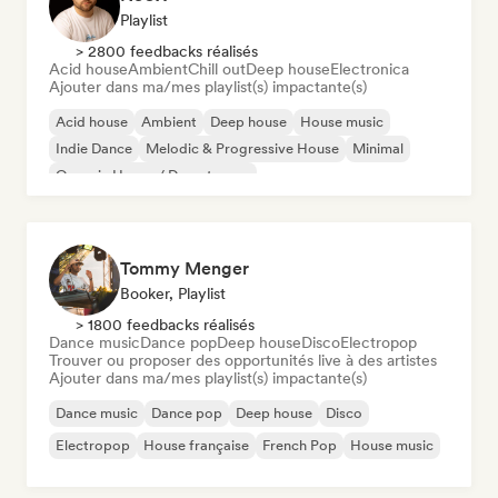
Playlist
> 2800 feedbacks réalisés
Acid house
Ambient
Chill out
Deep house
Electronica
Ajouter dans ma/mes playlist(s) impactante(s)
Acid house
Ambient
Deep house
House music
Indie Dance
Melodic & Progressive House
Minimal
Organic House / Downtempo
Tommy Menger
Booker, Playlist
> 1800 feedbacks réalisés
Dance music
Dance pop
Deep house
Disco
Electropop
Trouver ou proposer des opportunités live à des artistes
Ajouter dans ma/mes playlist(s) impactante(s)
Dance music
Dance pop
Deep house
Disco
Electropop
House française
French Pop
House music