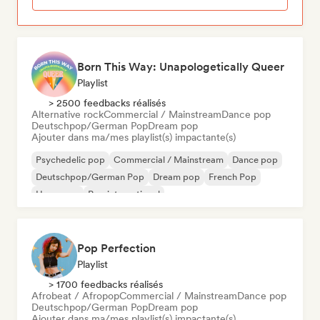
Born This Way: Unapologetically Queer
Playlist
> 2500 feedbacks réalisés
Alternative rock
Commercial / Mainstream
Dance pop
Deutschpop/German Pop
Dream pop
Ajouter dans ma/mes playlist(s) impactante(s)
Psychedelic pop
Commercial / Mainstream
Dance pop
Deutschpop/German Pop
Dream pop
French Pop
Hyperpop
Pop international
Pop Perfection
Playlist
> 1700 feedbacks réalisés
Afrobeat / Afropop
Commercial / Mainstream
Dance pop
Deutschpop/German Pop
Dream pop
Ajouter dans ma/mes playlist(s) impactante(s)