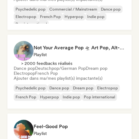
Psychedelic pop
Commercial / Mainstream
Dance pop
Electropop
French Pop
Hyperpop
Indie pop
Pop international
Not Your Average Pop 🛸 Art Pop, Alt-Pop & Indie Pop
Playlist
> 2000 feedbacks réalisés
Dance pop
Deutschpop/German Pop
Dream pop
Electropop
French Pop
Ajouter dans ma/mes playlist(s) impactante(s)
Psychedelic pop
Dance pop
Dream pop
Electropop
French Pop
Hyperpop
Indie pop
Pop international
Feel-Good Pop
Playlist