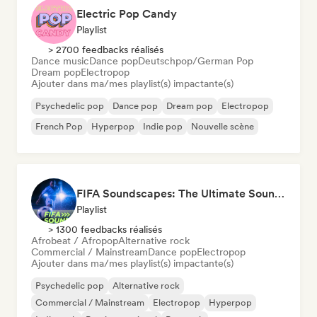
Electric Pop Candy
Playlist
> 2700 feedbacks réalisés
Dance music
Dance pop
Deutschpop/German Pop
Dream pop
Electropop
Ajouter dans ma/mes playlist(s) impactante(s)
Psychedelic pop
Dance pop
Dream pop
Electropop
French Pop
Hyperpop
Indie pop
Nouvelle scène
FIFA Soundscapes: The Ultimate Soundtrack ⚽️ Festival Indie, Electropop & Dance Anthems
Playlist
> 1300 feedbacks réalisés
Afrobeat / Afropop
Alternative rock
Commercial / Mainstream
Dance pop
Electropop
Ajouter dans ma/mes playlist(s) impactante(s)
Psychedelic pop
Alternative rock
Commercial / Mainstream
Electropop
Hyperpop