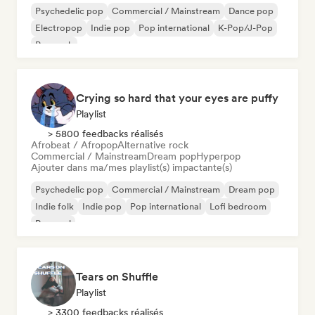
Psychedelic pop
Commercial / Mainstream
Dance pop
Electropop
Indie pop
Pop international
K-Pop/J-Pop
Pop rock
Crying so hard that your eyes are puffy
Playlist
> 5800 feedbacks réalisés
Afrobeat / Afropop
Alternative rock
Commercial / Mainstream
Dream pop
Hyperpop
Ajouter dans ma/mes playlist(s) impactante(s)
Psychedelic pop
Commercial / Mainstream
Dream pop
Indie folk
Indie pop
Pop international
Lofi bedroom
Pop soul
Tears on Shuffle
Playlist
> 3300 feedbacks réalisés