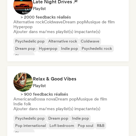
Late Night Drives 🎆
Playlist
> 2000 feedbacks réalisés
Alternative rock
Coldwave
Dream pop
Musique de film
Hyperpop
Ajouter dans ma/mes playlist(s) impactante(s)
Psychedelic pop
Alternative rock
Coldwave
Dream pop
Hyperpop
Indie pop
Psychedelic rock
Shoegaze
Relax & Good Vibes
Playlist
> 900 feedbacks réalisés
Americana
Bossa nova
Dream pop
Musique de film
Indie folk
Ajouter dans ma/mes playlist(s) impactante(s)
Psychedelic pop
Dream pop
Indie pop
Pop international
Lofi bedroom
Pop soul
R&B
Shoegaze