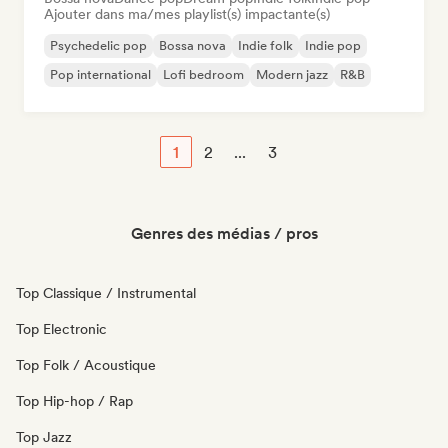
Ajouter dans ma/mes playlist(s) impactante(s)
Psychedelic pop
Bossa nova
Indie folk
Indie pop
Pop international
Lofi bedroom
Modern jazz
R&B
1
2
...
3
Genres des médias / pros
Top Classique / Instrumental
Top Electronic
Top Folk / Acoustique
Top Hip-hop / Rap
Top Jazz