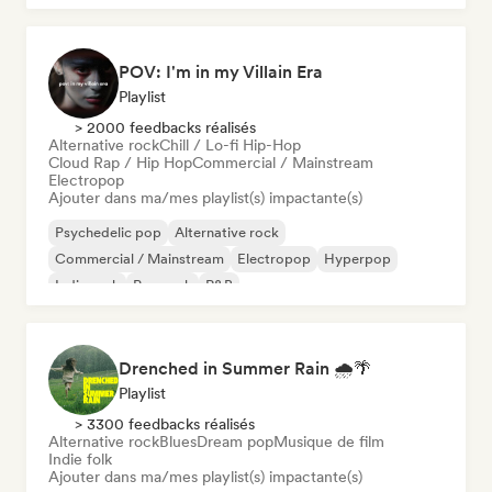
POV: I'm in my Villain Era
Playlist
> 2000 feedbacks réalisés
Alternative rock
Chill / Lo-fi Hip-Hop
Cloud Rap / Hip Hop
Commercial / Mainstream
Electropop
Ajouter dans ma/mes playlist(s) impactante(s)
Psychedelic pop
Alternative rock
Commercial / Mainstream
Electropop
Hyperpop
Indie rock
Pop rock
R&B
Drenched in Summer Rain 🌧️🌴
Playlist
> 3300 feedbacks réalisés
Alternative rock
Blues
Dream pop
Musique de film
Indie folk
Ajouter dans ma/mes playlist(s) impactante(s)