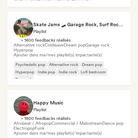
Indie rock
Pop international
Pop rock
Skate Jams 🛹 Garage Rock, Surf Rock & Neo-Psych
Playlist
> 1800 feedbacks réalisés
Alternative rock
Coldwave
Dream pop
Garage rock
Hyperpop
Ajouter dans ma/mes playlist(s) impactante(s)
Psychedelic pop
Alternative rock
Dream pop
Hyperpop
Indie pop
Indie rock
Lofi bedroom
Pop rock
Happy Music
Playlist
> 1800 feedbacks réalisés
Afrobeat / Afropop
Commercial / Mainstream
Dance pop
Electropop
Funk
Ajouter dans ma/mes playlist(s) impactante(s)