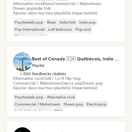
Alternative rock
Blues
Commercial / Mainstream
Dream pop
Indie folk
Ajouter dans ma/mes playlist(s) impactante(s)
Psychedelic pop
Blues
Indie folk
Indie pop
Pop international
Lofi bedroom
Pop soul
Singer-songwriter
Best of Canada 🇨🇦 Québécois, Indie Pop & Homegrown Anthems
Playlist
> 500 feedbacks réalisés
Alternative rock
Chill / Lo-fi Hip-Hop
Commercial / Mainstream
Dance pop
Dream pop
Ajouter dans ma/mes playlist(s) impactante(s)
Psychedelic pop
Alternative rock
Commercial / Mainstream
Dream pop
Electropop
Indie folk
Indie pop
R&B