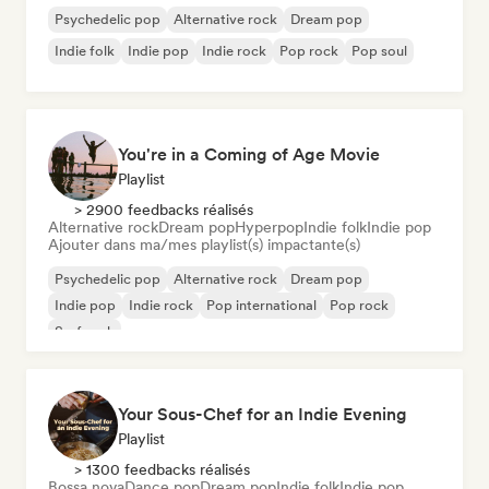
Psychedelic pop
Alternative rock
Dream pop
Indie folk
Indie pop
Indie rock
Pop rock
Pop soul
You're in a Coming of Age Movie
Playlist
> 2900 feedbacks réalisés
Alternative rock
Dream pop
Hyperpop
Indie folk
Indie pop
Ajouter dans ma/mes playlist(s) impactante(s)
Psychedelic pop
Alternative rock
Dream pop
Indie pop
Indie rock
Pop international
Pop rock
Surf rock
Your Sous-Chef for an Indie Evening
Playlist
> 1300 feedbacks réalisés
Bossa nova
Dance pop
Dream pop
Indie folk
Indie pop