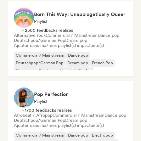
Born This Way: Unapologetically Queer
Playlist
> 2500 feedbacks réalisés
Alternative rock
Commercial / Mainstream
Dance pop
Deutschpop/German Pop
Dream pop
Ajouter dans ma/mes playlist(s) impactante(s)
Commercial / Mainstream
Dance pop
Deutschpop/German Pop
Dream pop
French Pop
Hyperpop
Pop international
Latin Pop
Pop Perfection
Playlist
> 1700 feedbacks réalisés
Afrobeat / Afropop
Commercial / Mainstream
Dance pop
Deutschpop/German Pop
Dream pop
Ajouter dans ma/mes playlist(s) impactante(s)
Commercial / Mainstream
Dance pop
Electropop