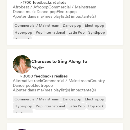
> 1700 feedbacks réalisés
Afrobeat / Afropop
Commercial / Mainstream
Dance music
Dance pop
Electropop
Ajouter dans ma/mes playlist(s) impactante(s)
Commercial / Mainstream
Dance pop
Electropop
Hyperpop
Pop international
Latin Pop
Synthpop
Pop rock
Choruses to Sing Along To
Playlist
> 3000 feedbacks réalisés
Alternative rock
Commercial / Mainstream
Country
Dance pop
Electropop
Ajouter dans ma/mes playlist(s) impactante(s)
Commercial / Mainstream
Dance pop
Electropop
Hyperpop
Pop international
Latin Pop
Pop rock
Synthpop