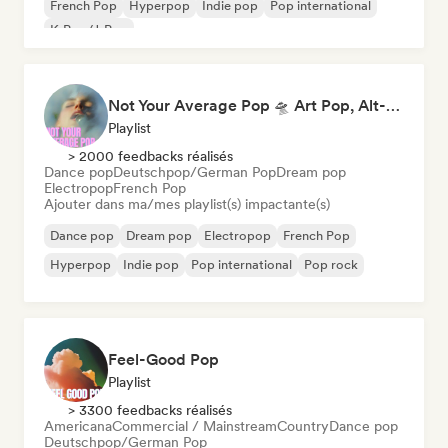
French Pop
Hyperpop
Indie pop
Pop international
K-Pop/J-Pop
Not Your Average Pop 🛸 Art Pop, Alt-Pop & Indie Pop
Playlist
> 2000 feedbacks réalisés
Dance pop
Deutschpop/German Pop
Dream pop
Electropop
French Pop
Ajouter dans ma/mes playlist(s) impactante(s)
Dance pop
Dream pop
Electropop
French Pop
Hyperpop
Indie pop
Pop international
Pop rock
Feel-Good Pop
Playlist
> 3300 feedbacks réalisés
Americana
Commercial / Mainstream
Country
Dance pop
Deutschpop/German Pop