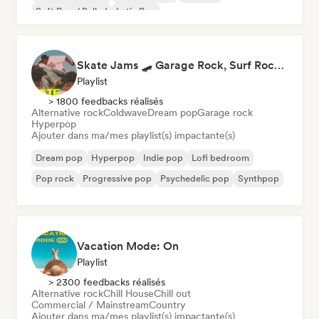
Soft Pop / Ballad
Latin Pop
Skate Jams 🛹 Garage Rock, Surf Rock & Neo-Psych
Playlist
> 1800 feedbacks réalisés
Alternative rock
Coldwave
Dream pop
Garage rock
Hyperpop
Ajouter dans ma/mes playlist(s) impactante(s)
Dream pop
Hyperpop
Indie pop
Lofi bedroom
Pop rock
Progressive pop
Psychedelic pop
Synthpop
Vacation Mode: On
Playlist
> 2300 feedbacks réalisés
Alternative rock
Chill House
Chill out
Commercial / Mainstream
Country
Ajouter dans ma/mes playlist(s) impactante(s)