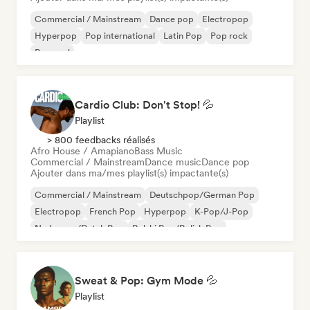
Commercial / Mainstream
Dance pop
Electropop
Hyperpop
Pop international
Latin Pop
Pop rock
Pop soul
Cardio Club: Don't Stop! 💦
Playlist
> 800 feedbacks réalisés
Afro House / Amapiano
Bass Music
Commercial / Mainstream
Dance music
Dance pop
Ajouter dans ma/mes playlist(s) impactante(s)
Commercial / Mainstream
Deutschpop/German Pop
Electropop
French Pop
Hyperpop
K-Pop/J-Pop
Nederpop/Dutch Pop
Polski Pop/Polish Pop
Sweat & Pop: Gym Mode 💦
Playlist