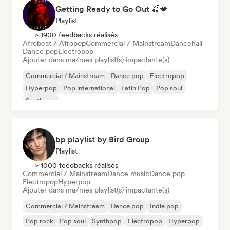
Getting Ready to Go Out 🍒💋
Playlist
> 1900 feedbacks réalisés
Afrobeat / Afropop
Commercial / Mainstream
Dancehall
Dance pop
Electropop
Ajouter dans ma/mes playlist(s) impactante(s)
Commercial / Mainstream
Dance pop
Electropop
Hyperpop
Pop international
Latin Pop
Pop soul
Synthpop
bp playlist by Bird Group
Playlist
> 1000 feedbacks réalisés
Commercial / Mainstream
Dance music
Dance pop
Electropop
Hyperpop
Ajouter dans ma/mes playlist(s) impactante(s)
Commercial / Mainstream
Dance pop
Indie pop
Pop rock
Pop soul
Synthpop
Electropop
Hyperpop