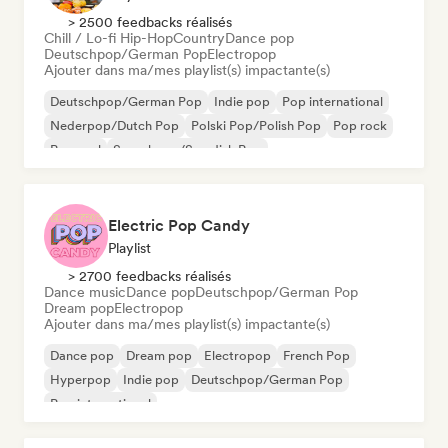
> 2500 feedbacks réalisés
Chill / Lo-fi Hip-Hop
Country
Dance pop
Deutschpop/German Pop
Electropop
Ajouter dans ma/mes playlist(s) impactante(s)
Deutschpop/German Pop
Indie pop
Pop international
Nederpop/Dutch Pop
Polski Pop/Polish Pop
Pop rock
Pop soul
Svenskpop/Swedish Pop
Electric Pop Candy
Playlist
> 2700 feedbacks réalisés
Dance music
Dance pop
Deutschpop/German Pop
Dream pop
Electropop
Ajouter dans ma/mes playlist(s) impactante(s)
Dance pop
Dream pop
Electropop
French Pop
Hyperpop
Indie pop
Deutschpop/German Pop
Pop international