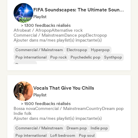
FIFA Soundscapes: The Ultimate Soundtrack ⚽️ Festival Indie, Electropop & Dance Anthems
Playlist
> 1300 feedbacks réalisés
Afrobeat / Afropop
Alternative rock
Commercial / Mainstream
Dance pop
Electropop
Ajouter dans ma/mes playlist(s) impactante(s)
Commercial / Mainstream
Electropop
Hyperpop
Pop international
Pop rock
Psychedelic pop
Synthpop
Dance pop
Vocals That Give You Chills
Playlist
> 1500 feedbacks réalisés
Bossa nova
Commercial / Mainstream
Country
Dream pop
Indie folk
Ajouter dans ma/mes playlist(s) impactante(s)
Commercial / Mainstream
Dream pop
Indie pop
Pop international
Lofi bedroom
Pop soul