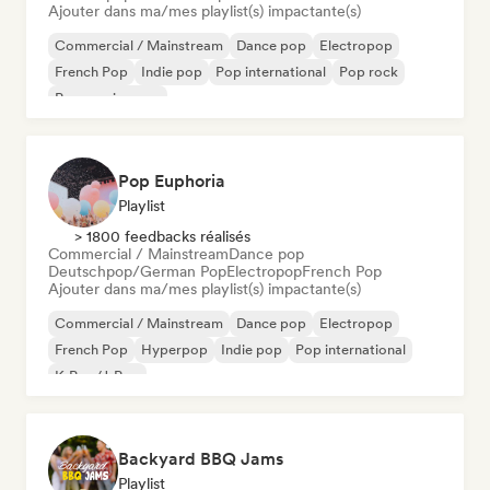
Ajouter dans ma/mes playlist(s) impactante(s)
Commercial / Mainstream
Dance pop
Electropop
French Pop
Indie pop
Pop international
Pop rock
Progressive pop
Pop Euphoria
Playlist
> 1800 feedbacks réalisés
Commercial / Mainstream
Dance pop
Deutschpop/German Pop
Electropop
French Pop
Ajouter dans ma/mes playlist(s) impactante(s)
Commercial / Mainstream
Dance pop
Electropop
French Pop
Hyperpop
Indie pop
Pop international
K-Pop/J-Pop
Backyard BBQ Jams
Playlist