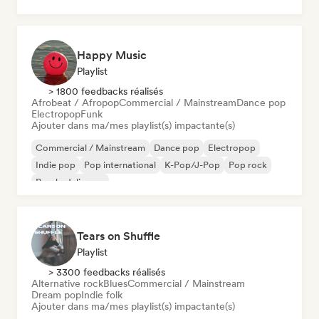
Happy Music
Playlist
> 1800 feedbacks réalisés
Afrobeat / Afropop
Commercial / Mainstream
Dance pop
Electropop
Funk
Ajouter dans ma/mes playlist(s) impactante(s)
Commercial / Mainstream
Dance pop
Electropop
Indie pop
Pop international
K-Pop/J-Pop
Pop rock
Psychedelic pop
Tears on Shuffle
Playlist
> 3300 feedbacks réalisés
Alternative rock
Blues
Commercial / Mainstream
Dream pop
Indie folk
Ajouter dans ma/mes playlist(s) impactante(s)