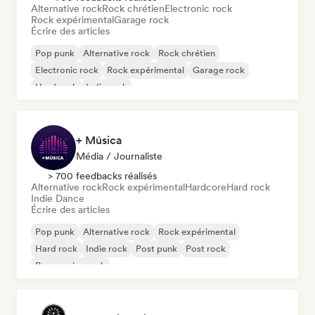
Alternative rock
Rock chrétien
Electronic rock
Rock expérimental
Garage rock
Écrire des articles
Pop punk
Alternative rock
Rock chrétien
Electronic rock
Rock expérimental
Garage rock
Hard rock
Indie rock
+ Música
Média / Journaliste
> 700 feedbacks réalisés
Alternative rock
Rock expérimental
Hardcore
Hard rock
Indie Dance
Écrire des articles
Pop punk
Alternative rock
Rock expérimental
Hard rock
Indie rock
Post punk
Post rock
Progressive rock