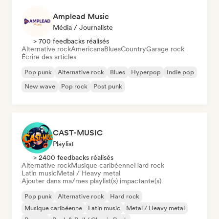
Amplead Music
Média / Journaliste
> 700 feedbacks réalisés
Alternative rock
Americana
Blues
Country
Garage rock
Écrire des articles
Pop punk
Alternative rock
Blues
Hyperpop
Indie pop
New wave
Pop rock
Post punk
CAST-MUSIC
Playlist
> 2400 feedbacks réalisés
Alternative rock
Musique caribéenne
Hard rock
Latin music
Metal / Heavy metal
Ajouter dans ma/mes playlist(s) impactante(s)
Pop punk
Alternative rock
Hard rock
Musique caribéenne
Latin music
Metal / Heavy metal