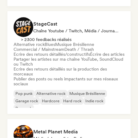
Reggae
Rock & Roll / Classic Rock
StageCast
Chaîne Youtube / Twitch, Média / Journaliste, Mentor, Influenceur·euse Sur Les Réseaux Sociaux, Spécialiste Son
> 2300 feedbacks réalisés
Alternative rock
Blues
Musique Brésilienne
Commercial / Mainstream
Death / Thrash
Ecrire des retours détaillés/constructifs
Écrire des articles
Partager les artistes sur ma chaîne YouTube, SoundCloud
ou Twitch
Ecrire des retours détaillés sur la production des
morceaux
Publier des posts ou reels impactants sur mes réseaux
sociaux
Pop punk
Alternative rock
Musique Brésilienne
Garage rock
Hardcore
Hard rock
Indie rock
Pop rock
Metal Planet Media