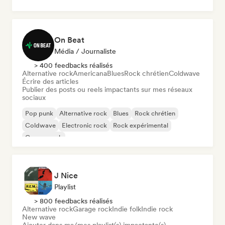
On Beat
Média / Journaliste
> 400 feedbacks réalisés
Alternative rock
Americana
Blues
Rock chrétien
Coldwave
Écrire des articles
Publier des posts ou reels impactants sur mes réseaux
sociaux
Pop punk
Alternative rock
Blues
Rock chrétien
Coldwave
Electronic rock
Rock expérimental
Garage rock
J Nice
Playlist
> 800 feedbacks réalisés
Alternative rock
Garage rock
Indie folk
Indie rock
New wave