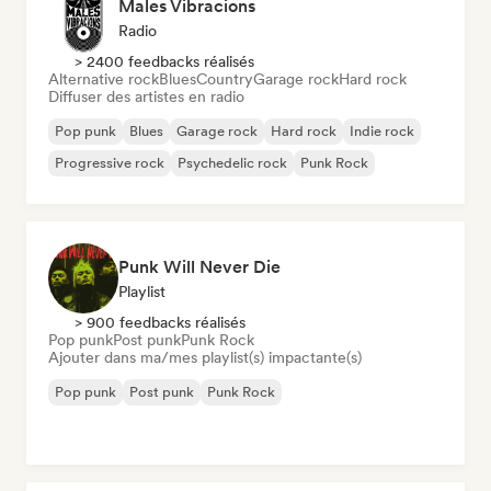
Males Vibracions
Radio
> 2400 feedbacks réalisés
Alternative rock
Blues
Country
Garage rock
Hard rock
Diffuser des artistes en radio
Pop punk
Blues
Garage rock
Hard rock
Indie rock
Progressive rock
Psychedelic rock
Punk Rock
Punk Will Never Die
Playlist
> 900 feedbacks réalisés
Pop punk
Post punk
Punk Rock
Ajouter dans ma/mes playlist(s) impactante(s)
Pop punk
Post punk
Punk Rock