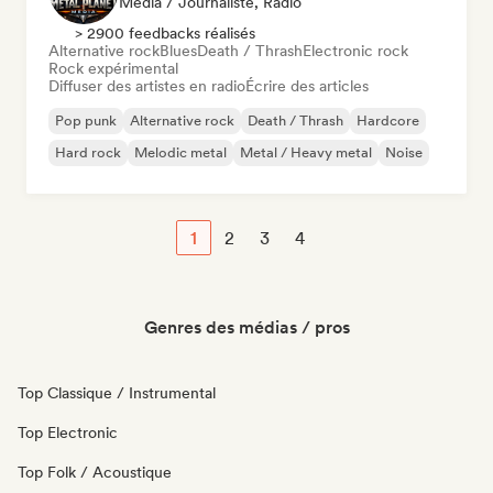
Média / Journaliste, Radio
> 2900 feedbacks réalisés
Alternative rock
Blues
Death / Thrash
Electronic rock
Rock expérimental
Diffuser des artistes en radio
Écrire des articles
Pop punk
Alternative rock
Death / Thrash
Hardcore
Hard rock
Melodic metal
Metal / Heavy metal
Noise
1
2
3
4
Genres des médias / pros
Top Classique / Instrumental
Top Electronic
Top Folk / Acoustique