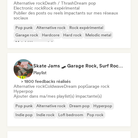
Alternative rock
Death / Thrash
Dream pop
Electronic rock
Rock expérimental
Publier des posts ou reels impactants sur mes réseaux
sociaux
Pop punk
Alternative rock
Rock expérimental
Garage rock
Hardcore
Hard rock
Melodic metal
Metal / Heavy metal
Skate Jams 🛹 Garage Rock, Surf Rock & Neo-Psych
Playlist
> 1800 feedbacks réalisés
Alternative rock
Coldwave
Dream pop
Garage rock
Hyperpop
Ajouter dans ma/mes playlist(s) impactante(s)
Pop punk
Alternative rock
Dream pop
Hyperpop
Indie pop
Indie rock
Lofi bedroom
Pop rock