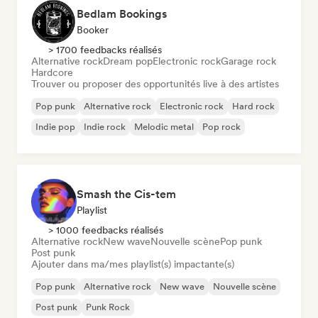
Bedlam Bookings
Booker
> 1700 feedbacks réalisés
Alternative rock
Dream pop
Electronic rock
Garage rock
Hardcore
Trouver ou proposer des opportunités live à des artistes
Pop punk
Alternative rock
Electronic rock
Hard rock
Indie pop
Indie rock
Melodic metal
Pop rock
Smash the Cis-tem
Playlist
> 1000 feedbacks réalisés
Alternative rock
New wave
Nouvelle scène
Pop punk
Post punk
Ajouter dans ma/mes playlist(s) impactante(s)
Pop punk
Alternative rock
New wave
Nouvelle scène
Post punk
Punk Rock