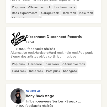
Pop punk
Alternative rock
Electronic rock
Rock expérimental
Garage rock
Hard rock
Indie rock
Metal / Heavy metal
Disconnect Disconnect Records
Label
> 1000 feedbacks réalisés
Alternative rock
Hardcore
Hard rock
Indie rock
Pop punk
Signer des artistes et/ou sortir leur musique
Pop punk
Hardcore
Punk Rock
Alternative rock
Hard rock
Indie rock
Post punk
Shoegaze
NOUVEAU
Bony Backstage
Influenceur·euse Sur Les Réseaux Sociaux
> 100 feedbacks réalisés