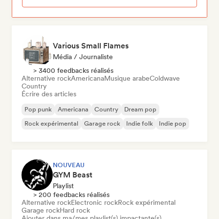
Various Small Flames
Média / Journaliste
> 3400 feedbacks réalisés
Alternative rock
Americana
Musique arabe
Coldwave
Country
Écrire des articles
Pop punk
Americana
Country
Dream pop
Rock expérimental
Garage rock
Indie folk
Indie pop
NOUVEAU
GYM Beast
Playlist
> 200 feedbacks réalisés
Alternative rock
Electronic rock
Rock expérimental
Garage rock
Hard rock
Ajouter dans ma/mes playlist(s) impactante(s)