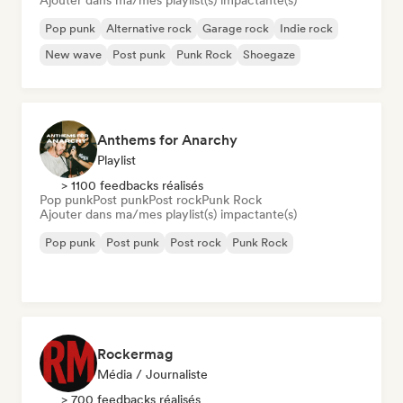
Ajouter dans ma/mes playlist(s) impactante(s)
Pop punk
Alternative rock
Garage rock
Indie rock
New wave
Post punk
Punk Rock
Shoegaze
Anthems for Anarchy
Playlist
> 1100 feedbacks réalisés
Pop punk
Post punk
Post rock
Punk Rock
Ajouter dans ma/mes playlist(s) impactante(s)
Pop punk
Post punk
Post rock
Punk Rock
Rockermag
Média / Journaliste
> 700 feedbacks réalisés