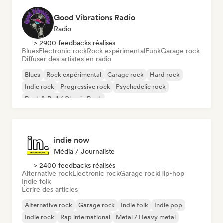
Good Vibrations Radio
Radio
> 2900 feedbacks réalisés
Blues
Electronic rock
Rock expérimental
Funk
Garage rock
Diffuser des artistes en radio
Blues
Rock expérimental
Garage rock
Hard rock
Indie rock
Progressive rock
Psychedelic rock
Rock & Roll / Classic Rock
indie now
Média / Journaliste
> 2400 feedbacks réalisés
Alternative rock
Electronic rock
Garage rock
Hip-hop
Indie folk
Écrire des articles
Alternative rock
Garage rock
Indie folk
Indie pop
Indie rock
Rap international
Metal / Heavy metal