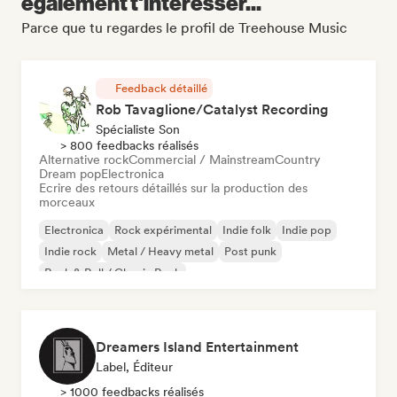
également t'intéresser...
Parce que tu regardes le profil de Treehouse Music
Feedback détaillé
Rob Tavaglione/Catalyst Recording
Spécialiste Son
> 800 feedbacks réalisés
Alternative rock
Commercial / Mainstream
Country
Dream pop
Electronica
Ecrire des retours détaillés sur la production des
morceaux
Electronica
Rock expérimental
Indie folk
Indie pop
Indie rock
Metal / Heavy metal
Post punk
Rock & Roll / Classic Rock
Dreamers Island Entertainment
Label, Éditeur
> 1000 feedbacks réalisés