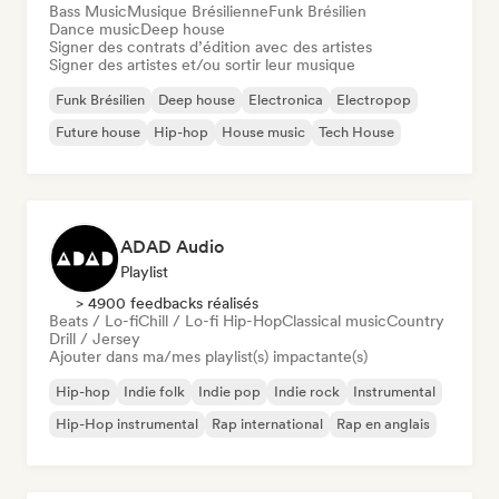
Bass Music
Musique Brésilienne
Funk Brésilien
Dance music
Deep house
Signer des contrats d’édition avec des artistes
Signer des artistes et/ou sortir leur musique
Funk Brésilien
Deep house
Electronica
Electropop
Future house
Hip-hop
House music
Tech House
ADAD Audio
Playlist
> 4900 feedbacks réalisés
Beats / Lo-fi
Chill / Lo-fi Hip-Hop
Classical music
Country
Drill / Jersey
Ajouter dans ma/mes playlist(s) impactante(s)
Hip-hop
Indie folk
Indie pop
Indie rock
Instrumental
Hip-Hop instrumental
Rap international
Rap en anglais