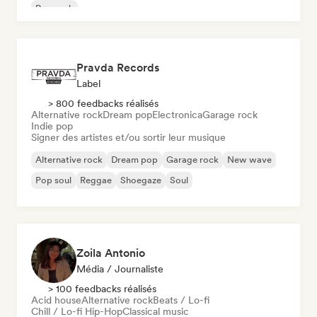
Pop rock
Pravda Records
Label
> 800 feedbacks réalisés
Alternative rock
Dream pop
Electronica
Garage rock
Indie pop
Signer des artistes et/ou sortir leur musique
Alternative rock
Dream pop
Garage rock
New wave
Pop soul
Reggae
Shoegaze
Soul
Zoila Antonio
Média / Journaliste
> 100 feedbacks réalisés
Acid house
Alternative rock
Beats / Lo-fi
Chill / Lo-fi Hip-Hop
Classical music