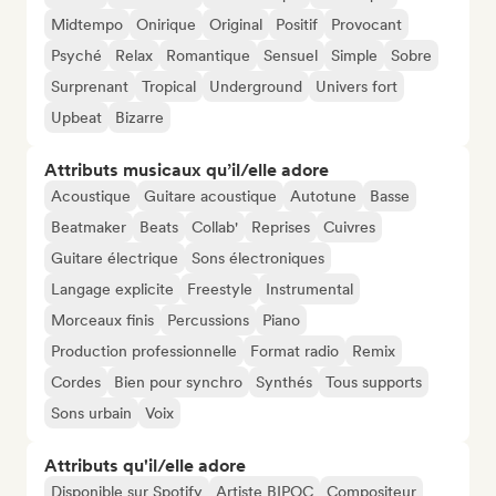
Midtempo
Onirique
Original
Positif
Provocant
Psyché
Relax
Romantique
Sensuel
Simple
Sobre
Surprenant
Tropical
Underground
Univers fort
Upbeat
Bizarre
Attributs musicaux qu’il/elle adore
Acoustique
Guitare acoustique
Autotune
Basse
Beatmaker
Beats
Collab'
Reprises
Cuivres
Guitare électrique
Sons électroniques
Langage explicite
Freestyle
Instrumental
Morceaux finis
Percussions
Piano
Production professionnelle
Format radio
Remix
Cordes
Bien pour synchro
Synthés
Tous supports
Sons urbain
Voix
Attributs qu'il/elle adore
Disponible sur Spotify
Artiste BIPOC
Compositeur