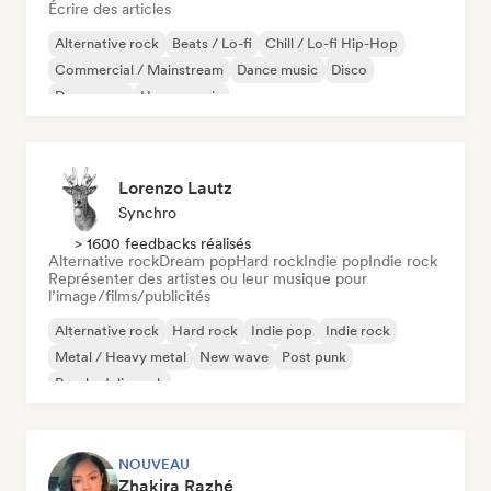
Écrire des articles
Alternative rock
Beats / Lo-fi
Chill / Lo-fi Hip-Hop
Commercial / Mainstream
Dance music
Disco
Dream pop
House music
Lorenzo Lautz
Synchro
> 1600 feedbacks réalisés
Alternative rock
Dream pop
Hard rock
Indie pop
Indie rock
Représenter des artistes ou leur musique pour
l’image/films/publicités
Alternative rock
Hard rock
Indie pop
Indie rock
Metal / Heavy metal
New wave
Post punk
Psychedelic rock
NOUVEAU
Zhakira Razhé