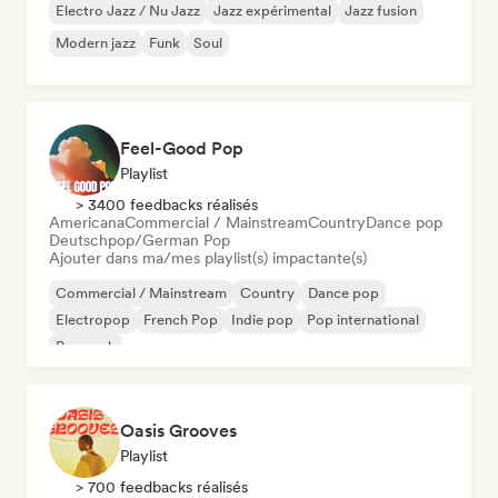
Electro Jazz / Nu Jazz
Jazz expérimental
Jazz fusion
Modern jazz
Funk
Soul
Feel-Good Pop
Playlist
> 3400 feedbacks réalisés
Americana
Commercial / Mainstream
Country
Dance pop
Deutschpop/German Pop
Ajouter dans ma/mes playlist(s) impactante(s)
Commercial / Mainstream
Country
Dance pop
Electropop
French Pop
Indie pop
Pop international
Pop rock
Oasis Grooves
Playlist
> 700 feedbacks réalisés