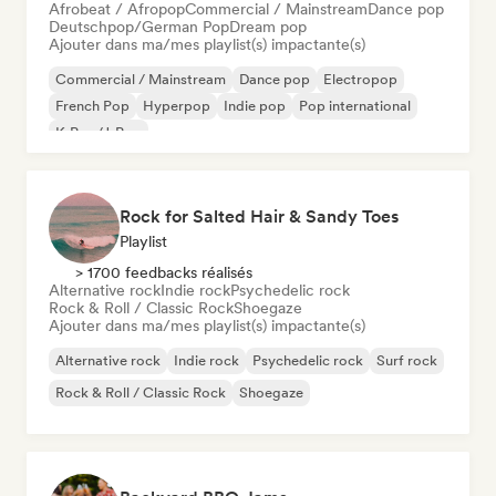
Afrobeat / Afropop
Commercial / Mainstream
Dance pop
Deutschpop/German Pop
Dream pop
Ajouter dans ma/mes playlist(s) impactante(s)
Commercial / Mainstream
Dance pop
Electropop
French Pop
Hyperpop
Indie pop
Pop international
K-Pop/J-Pop
Rock for Salted Hair & Sandy Toes
Playlist
> 1700 feedbacks réalisés
Alternative rock
Indie rock
Psychedelic rock
Rock & Roll / Classic Rock
Shoegaze
Ajouter dans ma/mes playlist(s) impactante(s)
Alternative rock
Indie rock
Psychedelic rock
Surf rock
Rock & Roll / Classic Rock
Shoegaze