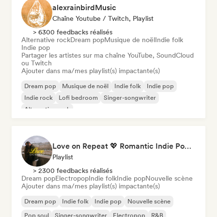
alexrainbirdMusic
Chaîne Youtube / Twitch, Playlist
> 6300 feedbacks réalisés
Alternative rock
Dream pop
Musique de noël
Indie folk
Indie pop
Partager les artistes sur ma chaîne YouTube, SoundCloud
ou Twitch
Ajouter dans ma/mes playlist(s) impactante(s)
Dream pop
Musique de noël
Indie folk
Indie pop
Indie rock
Lofi bedroom
Singer-songwriter
Alternative rock
Love on Repeat 💖 Romantic Indie Pop, Neo Soul & Singer-Songwriter
Playlist
> 2300 feedbacks réalisés
Dream pop
Electropop
Indie folk
Indie pop
Nouvelle scène
Ajouter dans ma/mes playlist(s) impactante(s)
Dream pop
Indie folk
Indie pop
Nouvelle scène
Pop soul
Singer-songwriter
Electropop
R&B