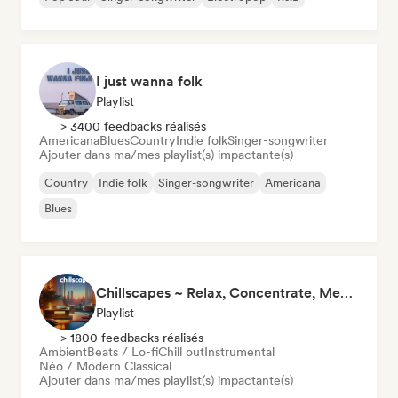
I just wanna folk
Playlist
> 3400 feedbacks réalisés
Americana
Blues
Country
Indie folk
Singer-songwriter
Ajouter dans ma/mes playlist(s) impactante(s)
Country
Indie folk
Singer-songwriter
Americana
Blues
Chillscapes ~ Relax, Concentrate, Meditate, Sleep, Dream
Playlist
> 1800 feedbacks réalisés
Ambient
Beats / Lo-fi
Chill out
Instrumental
Néo / Modern Classical
Ajouter dans ma/mes playlist(s) impactante(s)