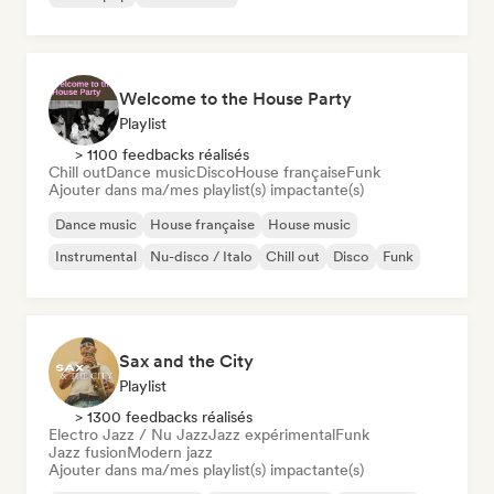
Welcome to the House Party
Playlist
> 1100 feedbacks réalisés
Chill out
Dance music
Disco
House française
Funk
Ajouter dans ma/mes playlist(s) impactante(s)
Dance music
House française
House music
Instrumental
Nu-disco / Italo
Chill out
Disco
Funk
Sax and the City
Playlist
> 1300 feedbacks réalisés
Electro Jazz / Nu Jazz
Jazz expérimental
Funk
Jazz fusion
Modern jazz
Ajouter dans ma/mes playlist(s) impactante(s)