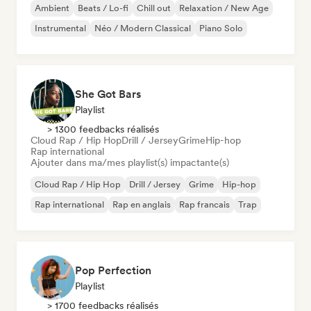
Ambient
Beats / Lo-fi
Chill out
Relaxation / New Age
Instrumental
Néo / Modern Classical
Piano Solo
She Got Bars
Playlist
> 1300 feedbacks réalisés
Cloud Rap / Hip Hop
Drill / Jersey
Grime
Hip-hop
Rap international
Ajouter dans ma/mes playlist(s) impactante(s)
Cloud Rap / Hip Hop
Drill / Jersey
Grime
Hip-hop
Rap international
Rap en anglais
Rap francais
Trap
Pop Perfection
Playlist
> 1700 feedbacks réalisés