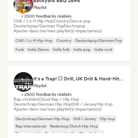
Backyard BBQ Jams
Playlist
> 2500 feedbacks réalisés
Chill / Lo-fi Hip-Hop
Country
Dance pop
Deutschpop/German Pop
Electropop
Ajouter dans ma/mes playlist(s) impactante(s)
Chill / Lo-fi Hip-Hop
Country
Deutschpop/German Pop
Funk
Indie Dance
Indie folk
Indie pop
Indie rock
It's a Trap! 💥 Drill, UK Drill & Hard-Hitting Trap
Playlist
> 2600 feedbacks réalisés
Rap chrétien
Cloud Rap / Hip Hop
Deutschrap/German Hip-Hop
Drill / Jersey
Hip-hop
Ajouter dans ma/mes playlist(s) impactante(s)
Deutschrap/German Hip-Hop
Drill / Jersey
Hip-hop
Rap international
Nederhop/Dutch Hip-Hop
Rap en anglais
Rap francais
Rap/Trap Italiano