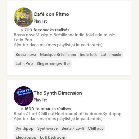
Café con Ritmo
Playlist
> 700 feedbacks réalisés
Bossa nova
Musique Brésilienne
Indie folk
Latin music
Latin Pop
Ajouter dans ma/mes playlist(s) impactante(s)
Bossa nova
Musique Brésilienne
Indie folk
Latin music
Latin Pop
Singer-songwriter
The Synth Dimension
Playlist
> 1500 feedbacks réalisés
Beats / Lo-fi
Chill out
Electropop
Lofi bedroom
Synthpop
Ajouter dans ma/mes playlist(s) impactante(s)
Synthpop
Synthwave
Beats / Lo-fi
Chill out
Electropop
Lofi bedroom