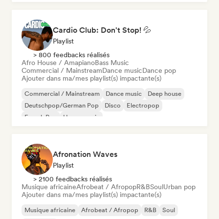
Cardio Club: Don't Stop! 💦
Playlist
> 800 feedbacks réalisés
Afro House / Amapiano
Bass Music
Commercial / Mainstream
Dance music
Dance pop
Ajouter dans ma/mes playlist(s) impactante(s)
Commercial / Mainstream
Dance music
Deep house
Deutschpop/German Pop
Disco
Electropop
French Pop
House music
Afronation Waves
Playlist
> 2100 feedbacks réalisés
Musique africaine
Afrobeat / Afropop
R&B
Soul
Urban pop
Ajouter dans ma/mes playlist(s) impactante(s)
Musique africaine
Afrobeat / Afropop
R&B
Soul