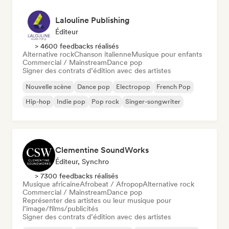
Lalouline Publishing
Éditeur
> 4600 feedbacks réalisés
Alternative rock
Chanson italienne
Musique pour enfants
Commercial / Mainstream
Dance pop
Signer des contrats d’édition avec des artistes
Nouvelle scène
Dance pop
Electropop
French Pop
Hip-hop
Indie pop
Pop rock
Singer-songwriter
Clementine SoundWorks
Éditeur, Synchro
> 7300 feedbacks réalisés
Musique africaine
Afrobeat / Afropop
Alternative rock
Commercial / Mainstream
Dance pop
Représenter des artistes ou leur musique pour
l’image/films/publicités
Signer des contrats d’édition avec des artistes