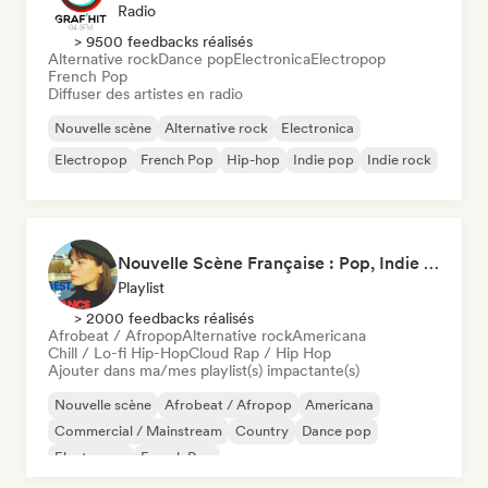
Radio
> 9500 feedbacks réalisés
Alternative rock
Dance pop
Electronica
Electropop
French Pop
Diffuser des artistes en radio
Nouvelle scène
Alternative rock
Electronica
Electropop
French Pop
Hip-hop
Indie pop
Indie rock
Nouvelle Scène Française : Pop, Indie & Chanson Émergente
Playlist
> 2000 feedbacks réalisés
Afrobeat / Afropop
Alternative rock
Americana
Chill / Lo-fi Hip-Hop
Cloud Rap / Hip Hop
Ajouter dans ma/mes playlist(s) impactante(s)
Nouvelle scène
Afrobeat / Afropop
Americana
Commercial / Mainstream
Country
Dance pop
Electropop
French Pop