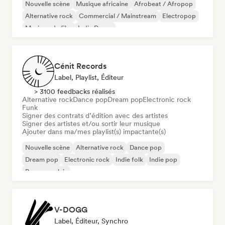
Nouvelle scène
Musique africaine
Afrobeat / Afropop
Alternative rock
Commercial / Mainstream
Electropop
Musique de film
Indie Dance
Cénit Records
Label, Playlist, Éditeur
> 3100 feedbacks réalisés
Alternative rock
Dance pop
Dream pop
Electronic rock
Funk
Signer des contrats d’édition avec des artistes
Signer des artistes et/ou sortir leur musique
Ajouter dans ma/mes playlist(s) impactante(s)
Nouvelle scène
Alternative rock
Dance pop
Dream pop
Electronic rock
Indie folk
Indie pop
Rap en anglais
V-DOGG
Label, Éditeur, Synchro