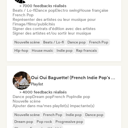
> 7000 feedbacks réalisés
Beats / Lo-fi
Dance pop
Electro swing
House française
French Pop
Représenter des artistes ou leur musique pour
l’image/films/publicités
Signer des contrats d’édition avec des artistes
Signer des artistes et/ou sortir leur musique
Nouvelle scène
Beats / Lo-fi
Dance pop
French Pop
Hip-hop
House music
Indie pop
Rap francais
Oui Oui Baguette! (French Indie Pop's Finest)
Playlist
> 4000 feedbacks réalisés
Dance pop
Dream pop
French Pop
Indie pop
Nouvelle scène
Ajouter dans ma/mes playlist(s) impactante(s)
Nouvelle scène
French Pop
Indie pop
Dance pop
Dream pop
Pop rock
Progressive pop