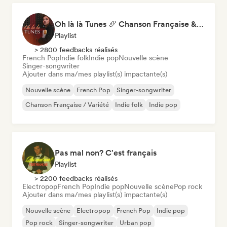
Oh là là Tunes 🥖 Chanson Française & Nouvelle Scène Française
Playlist
> 2800 feedbacks réalisés
French Pop
Indie folk
Indie pop
Nouvelle scène
Singer-songwriter
Ajouter dans ma/mes playlist(s) impactante(s)
Nouvelle scène
French Pop
Singer-songwriter
Chanson Française / Variété
Indie folk
Indie pop
Pas mal non? C'est français
Playlist
> 2200 feedbacks réalisés
Electropop
French Pop
Indie pop
Nouvelle scène
Pop rock
Ajouter dans ma/mes playlist(s) impactante(s)
Nouvelle scène
Electropop
French Pop
Indie pop
Pop rock
Singer-songwriter
Urban pop