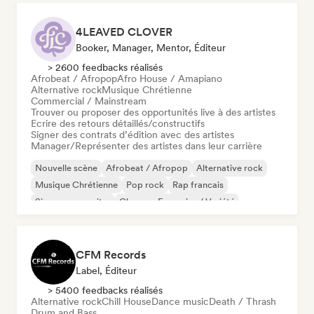
4LEAVED CLOVER
Booker, Manager, Mentor, Éditeur
> 2600 feedbacks réalisés
Afrobeat / Afropop
Afro House / Amapiano
Alternative rock
Musique Chrétienne
Commercial / Mainstream
Trouver ou proposer des opportunités live à des artistes
Ecrire des retours détaillés/constructifs
Signer des contrats d’édition avec des artistes
Manager/Représenter des artistes dans leur carrière
Nouvelle scène
Afrobeat / Afropop
Alternative rock
Musique Chrétienne
Pop rock
Rap francais
Singer-songwriter
Chanson Française / Variété
CFM Records
Label, Éditeur
> 5400 feedbacks réalisés
Alternative rock
Chill House
Dance music
Death / Thrash
Drum and Bass