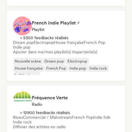
Chanson Française / Variété
French Indie Playlist ⚡
Playlist
> 5300 feedbacks réalisés
Dream pop
Electropop
House française
French Pop
Indie pop
Ajouter dans ma/mes playlist(s) impactante(s)
Nouvelle scène
Dream pop
Electropop
House française
French Pop
Indie pop
Indie rock
Lofi bedroom
Fréquence Verte
Radio
> 12900 feedbacks réalisés
Blues
Commercial / Mainstream
French Pop
Indie folk
Indie rock
Diffuser des artistes en radio