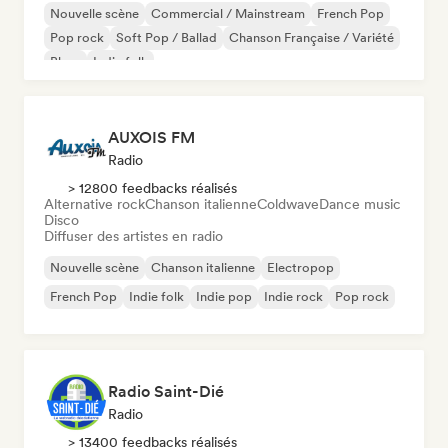
Nouvelle scène
Commercial / Mainstream
French Pop
Pop rock
Soft Pop / Ballad
Chanson Française / Variété
Blues
Indie folk
AUXOIS FM
Radio
> 12800 feedbacks réalisés
Alternative rock
Chanson italienne
Coldwave
Dance music
Disco
Diffuser des artistes en radio
Nouvelle scène
Chanson italienne
Electropop
French Pop
Indie folk
Indie pop
Indie rock
Pop rock
Radio Saint-Dié
Radio
> 13400 feedbacks réalisés