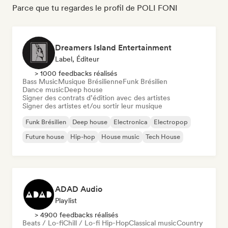
Parce que tu regardes le profil de POLI FONI
Dreamers Island Entertainment
Label, Éditeur
> 1000 feedbacks réalisés
Bass Music
Musique Brésilienne
Funk Brésilien
Dance music
Deep house
Signer des contrats d’édition avec des artistes
Signer des artistes et/ou sortir leur musique
Funk Brésilien
Deep house
Electronica
Electropop
Future house
Hip-hop
House music
Tech House
ADAD Audio
Playlist
> 4900 feedbacks réalisés
Beats / Lo-fi
Chill / Lo-fi Hip-Hop
Classical music
Country