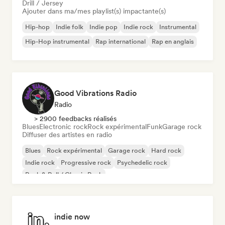
Drill / Jersey
Ajouter dans ma/mes playlist(s) impactante(s)
Hip-hop
Indie folk
Indie pop
Indie rock
Instrumental
Hip-Hop instrumental
Rap international
Rap en anglais
Good Vibrations Radio
Radio
> 2900 feedbacks réalisés
Blues
Electronic rock
Rock expérimental
Funk
Garage rock
Diffuser des artistes en radio
Blues
Rock expérimental
Garage rock
Hard rock
Indie rock
Progressive rock
Psychedelic rock
Rock & Roll / Classic Rock
indie now