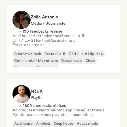
Zoila Antonio
Média / Journaliste
> 100 feedbacks réalisés
Acid house
Alternative rock
Beats / Lo-fi
Chill / Lo-fi Hip-Hop
Classical music
Écrire des articles
Alternative rock
Beats / Lo-fi
Chill / Lo-fi Hip-Hop
Commercial / Mainstream
Dance music
Disco
Dream pop
House music
N3UX
Playlist
> 2800 feedbacks réalisés
Acid house
Ambient
Chill out
Deep house
Electronica
Ajouter dans ma/mes playlist(s) impactante(s)
Acid house
Ambient
Deep house
House music