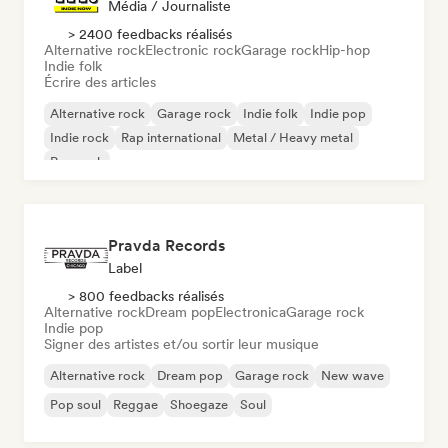
Média / Journaliste
> 2400 feedbacks réalisés
Alternative rock
Electronic rock
Garage rock
Hip-hop
Indie folk
Écrire des articles
Alternative rock
Garage rock
Indie folk
Indie pop
Indie rock
Rap international
Metal / Heavy metal
Pop rock
Pravda Records
Label
> 800 feedbacks réalisés
Alternative rock
Dream pop
Electronica
Garage rock
Indie pop
Signer des artistes et/ou sortir leur musique
Alternative rock
Dream pop
Garage rock
New wave
Pop soul
Reggae
Shoegaze
Soul