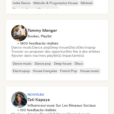
Indie Dance
Melodic & Progressive House
Minimal
Organic House / Downtempo
Tommy Menger
Booker, Playlist
> 1800 feedbacks réalisés
Dance music
Dance pop
Deep house
Disco
Electropop
Trouver ou proposer des opportunités live à des artistes
Ajouter dans ma/mes playlist(s) impactante(s)
Dance music
Dance pop
Deep house
Disco
Electropop
House française
French Pop
House music
NOUVEAU
Tati Kapaya
Influenceur·euse Sur Les Réseaux Sociaux
< 100 feedbacks réalisés