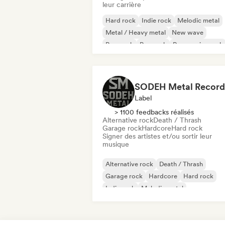
leur carrière
Hard rock
Indie rock
Melodic metal
Metal / Heavy metal
New wave
Pop punk
Pop rock
Progressive rock
SODEH Metal Record
Label
> 1100 feedbacks réalisés
Alternative rock
Death / Thrash
Garage rock
Hardcore
Hard rock
Signer des artistes et/ou sortir leur
musique
Alternative rock
Death / Thrash
Garage rock
Hardcore
Hard rock
Indie rock
Melodic metal
Metal / Heavy metal