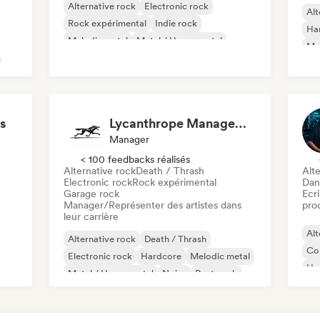
Alternative rock
Electronic rock
Alt
Rock expérimental
Indie rock
Ha
Melodic metal
Metal / Heavy metal
Me
Post rock
Progressive rock
s
Lycanthrope Management
Manager
< 100 feedbacks réalisés
Alternative rock
Death / Thrash
Alte
Electronic rock
Rock expérimental
Dan
Garage rock
Ecri
Manager/Représenter des artistes dans
pro
leur carrière
Alt
Alternative rock
Death / Thrash
Co
Electronic rock
Hardcore
Melodic metal
Ha
Metal / Heavy metal
Noise
Post punk
Met