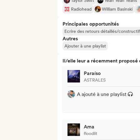
Taylor Swift
Yeah Yeah Yeahs
Radiohead
William Basinski
Principales opportunités
Ecrire des retours détaillés/constructif
Autres
Ajouter à une playlist
Il/elle leur a récemment proposé
Paraíso
ASTRALES
A ajouté à une playlist
Ama
floodlit