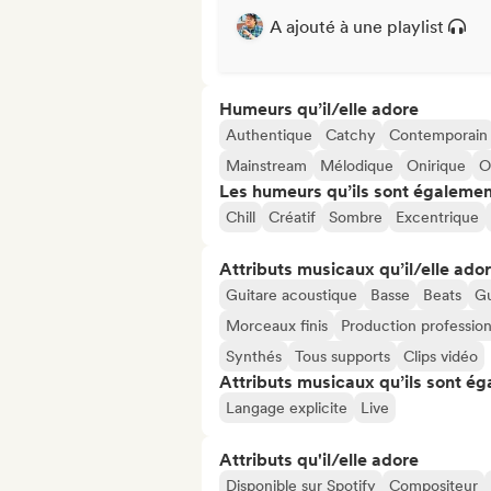
A ajouté à une playlist
Humeurs qu’il/elle adore
Authentique
Catchy
Contemporain
Mainstream
Mélodique
Onirique
O
Les humeurs qu’ils sont égalemen
Chill
Créatif
Sombre
Excentrique
Attributs musicaux qu’il/elle ado
Guitare acoustique
Basse
Beats
Gu
Morceaux finis
Production profession
Synthés
Tous supports
Clips vidéo
Attributs musicaux qu’ils sont ég
Langage explicite
Live
Attributs qu'il/elle adore
Disponible sur Spotify
Compositeur