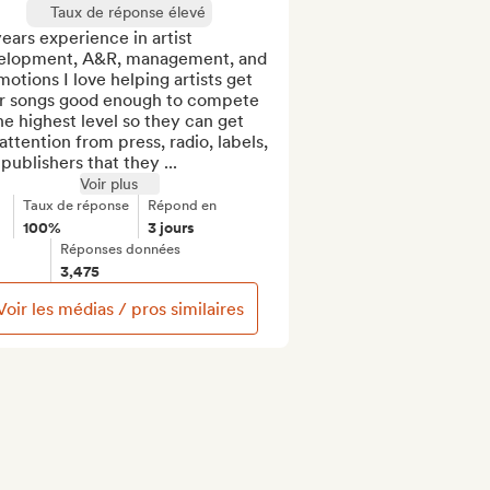
Taux de réponse élevé
ears experience in artist 
elopment, A&R, management, and 
otions I love helping artists get 
ir songs good enough to compete 
he highest level so they can get 
attention from press, radio, labels, 
publishers that they ...
Voir plus
Taux de réponse
Répond en
100%
3 jours
Réponses données
3,475
Voir les médias / pros similaires