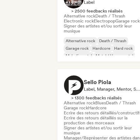
Label
> 2500 feedbacks réalisés
Alternative rock
Death / Thrash
Electronic rock
Electropop
Garage rock
Signer des artistes et/ou sortir leur
musique
Alternative rock
Death / Thrash
Garage rock
Hardcore
Hard rock
Melodic metal
Metal / Heavy metal
Noise
Sello Piola
Label, Manager, Mentor, Spécialiste Son
> 1300 feedbacks réalisés
Alternative rock
Blues
Death / Thrash
Garage rock
Hardcore
Ecrire des retours détaillés/constructif
Ecrire des retours détaillés sur la
production des morceaux
Signer des artistes et/ou sortir leur
musique
Manager/Représenter des artistes dan