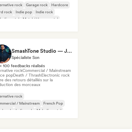
ernative rock
Garage rock
Hardcore
rd rock
Indie pop
Indie rock
lodic metal
Metal / Heavy metal
SmashTone Studio — Julien Meirone
Spécialiste Son
< 100 feedbacks réalisés
rnative rock
Commercial / Mainstream
ce pop
Death / Thrash
Electronic rock
re des retours détaillés sur la
duction des morceaux
ernative rock
mmercial / Mainstream
French Pop
rd rock
Indie rock
Melodic metal
al / Heavy metal
Pop rock