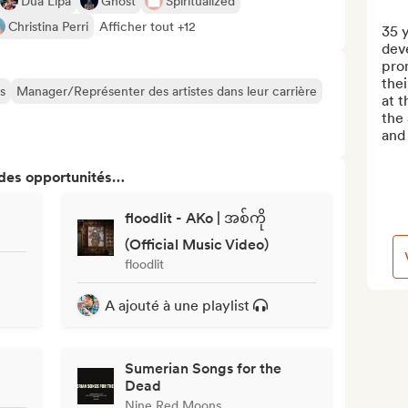
Dua Lipa
Ghost
Spiritualized
Christina Perri
Afficher tout +12
35 y
dev
prom
the
s
Manager/Représenter des artistes dans leur carrière
at t
the 
and 
 des opportunités…
floodlit - AKo | အစ်ကို
(Official Music Video)
floodlit
A ajouté à une playlist
Sumerian Songs for the
Dead
Nine Red Moons