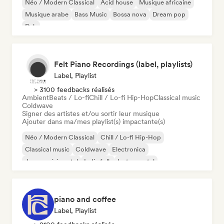
Néo / Modern Classical
Acid house
Musique africaine
Musique arabe
Bass Music
Bossa nova
Dream pop
Dub
Felt Piano Recordings (label, playlists)
Label, Playlist
> 3100 feedbacks réalisés
Ambient
Beats / Lo-fi
Chill / Lo-fi Hip-Hop
Classical music
Coldwave
Signer des artistes et/ou sortir leur musique
Ajouter dans ma/mes playlist(s) impactante(s)
Néo / Modern Classical
Chill / Lo-fi Hip-Hop
Classical music
Coldwave
Electronica
Jazz expérimental
Indie folk
Instrumental
piano and coffee
Label, Playlist