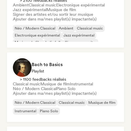
> 2100 feedbacks réalisés
Ambient
Classical music
Electronique expérimental
Jazz expérimental
Musique de film
Signer des artistes et/ou sortir leur musique
Ajouter dans ma/mes playlist(s) impactante(s)
Néo / Modern Classical
Ambient
Classical music
Electronique expérimental
Jazz expérimental
Musique de film
Indie folk
Singer-songwriter
Bach to Basics
Playlist
> 1100 feedbacks réalisés
Classical music
Musique de film
Instrumental
Néo / Modern Classical
Piano Solo
Ajouter dans ma/mes playlist(s) impactante(s)
Néo / Modern Classical
Classical music
Musique de film
Instrumental
Piano Solo