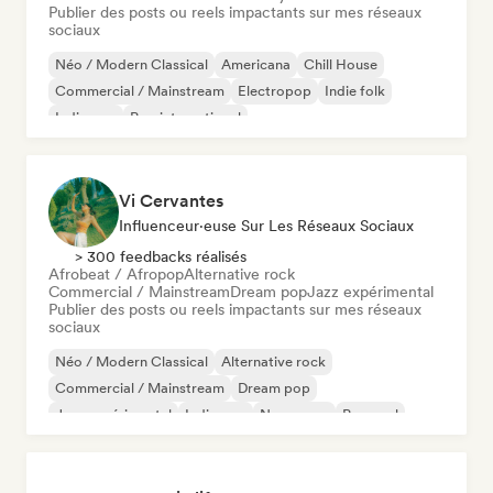
Publier des posts ou reels impactants sur mes réseaux
sociaux
Néo / Modern Classical
Americana
Chill House
Commercial / Mainstream
Electropop
Indie folk
Indie pop
Pop international
Vi Cervantes
Influenceur·euse Sur Les Réseaux Sociaux
> 300 feedbacks réalisés
Afrobeat / Afropop
Alternative rock
Commercial / Mainstream
Dream pop
Jazz expérimental
Publier des posts ou reels impactants sur mes réseaux
sociaux
Néo / Modern Classical
Alternative rock
Commercial / Mainstream
Dream pop
Jazz expérimental
Indie pop
New wave
Pop soul