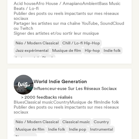
Acid house
Afro House / Amapiano
Ambient
Bass Music
Beats / Lo-fi
Publier des posts ou reels impactants sur mes réseaux
sociaux
Partager les artistes sur ma chaîne YouTube, SoundCloud
ou Twitch
Signer des artistes et/ou sortir leur musique
Néo / Modern Classical
Chill / Lo-fi Hip-Hop
Jazz expérimental
Musique de film
Hip-hop
Indie folk
Instrumental
Phonk
World Indie Generation
Influenceur·euse Sur Les Réseaux Sociaux
> 2000 feedbacks réalisés
Blues
Classical music
Country
Musique de film
Indie folk
Publier des posts ou reels impactants sur mes réseaux
sociaux
Néo / Modern Classical
Classical music
Country
Musique de film
Indie folk
Indie pop
Instrumental
New wave