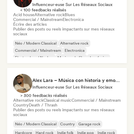
Influenceur·euse Sur Les Réseaux Sociaux
< 100 feedbacks réalisés
Acid house
Alternative rock
Blues
Commercial / Mainstream
Electronica
Écrire des articles
Publier des posts ou reels impactants sur mes réseaux
sociaux
Néo / Modern Classical
Alternative rock
Commercial / Mainstream
Electronica
Electro Jazz / Nu Jazz
Musique de film
Jazz fusion
Indie folk
Alex Lara – Música con historia y emociones
Influenceur·euse Sur Les Réseaux Sociaux
> 300 feedbacks réalisés
Alternative rock
Classical music
Commercial / Mainstream
Country
Death / Thrash
Publier des posts ou reels impactants sur mes réseaux
sociaux
Néo / Modern Classical
Country
Garage rock
Hardcore
Hard rock
Indie folk
Indie pop
Indie rock