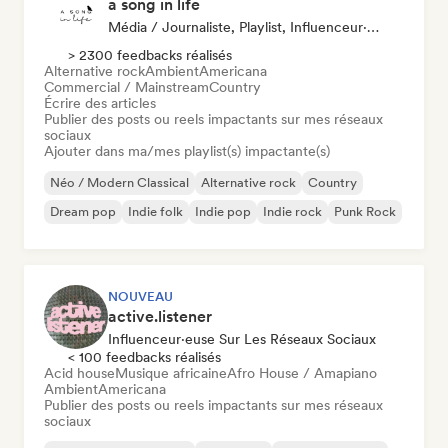
a song in life
Média / Journaliste, Playlist, Influenceur·euse Sur Les Réseaux Sociaux
> 2300 feedbacks réalisés
Alternative rock
Ambient
Americana
Commercial / Mainstream
Country
Écrire des articles
Publier des posts ou reels impactants sur mes réseaux
sociaux
Ajouter dans ma/mes playlist(s) impactante(s)
Néo / Modern Classical
Alternative rock
Country
Dream pop
Indie folk
Indie pop
Indie rock
Punk Rock
NOUVEAU
active.listener
Influenceur·euse Sur Les Réseaux Sociaux
< 100 feedbacks réalisés
Acid house
Musique africaine
Afro House / Amapiano
Ambient
Americana
Publier des posts ou reels impactants sur mes réseaux
sociaux