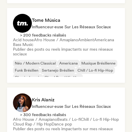
Tome Música
Influenceur·euse Sur Les Réseaux Sociaux
> 200 feedbacks réalisés
Acid house
Afro House / Amapiano
Ambient
Americana
Bass Music
Publier des posts ou reels impactants sur mes réseaux
sociaux
Néo / Modern Classical
Americana
Musique Brésilienne
Funk Brésilien
Sertanejo Brésilien
Chill / Lo-fi Hip-Hop
Classical music
Cloud Rap / Hip Hop
Kris Alaniz
Influenceur·euse Sur Les Réseaux Sociaux
> 300 feedbacks réalisés
Afro House / Amapiano
Beats / Lo-fi
Chill / Lo-fi Hip-Hop
Cloud Rap / Hip Hop
Dance pop
Publier des posts ou reels impactants sur mes réseaux