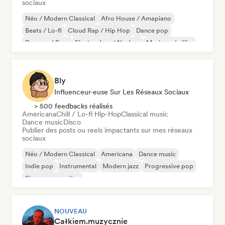
sociaux
Néo / Modern Classical
Afro House / Amapiano
Beats / Lo-fi
Cloud Rap / Hip Hop
Dance pop
Drum and Bass
Electro Jazz / Nu Jazz
Musique de film
Bly
Influenceur·euse Sur Les Réseaux Sociaux
> 500 feedbacks réalisés
Americana
Chill / Lo-fi Hip-Hop
Classical music
Dance music
Disco
Publier des posts ou reels impactants sur mes réseaux
sociaux
Néo / Modern Classical
Americana
Dance music
Indie pop
Instrumental
Modern jazz
Progressive pop
Singer-songwriter
NOUVEAU
Całkiem.muzycznie