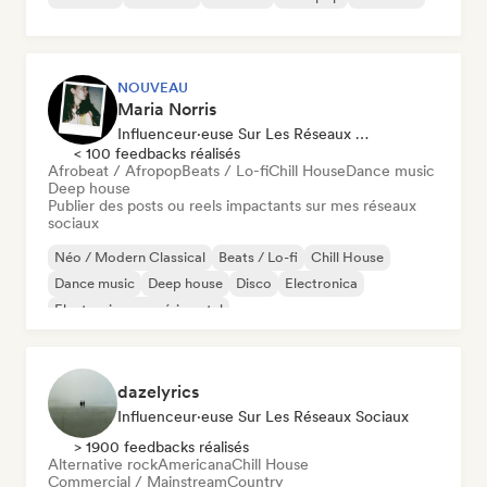
NOUVEAU
Maria Norris
Influenceur·euse Sur Les Réseaux Sociaux
< 100 feedbacks réalisés
Afrobeat / Afropop
Beats / Lo-fi
Chill House
Dance music
Deep house
Publier des posts ou reels impactants sur mes réseaux
sociaux
Néo / Modern Classical
Beats / Lo-fi
Chill House
Dance music
Deep house
Disco
Electronica
Electronique expérimental
dazelyrics
Influenceur·euse Sur Les Réseaux Sociaux
> 1900 feedbacks réalisés
Alternative rock
Americana
Chill House
Commercial / Mainstream
Country