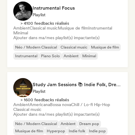
Instrumental Focus
Playlist
> 4100 feedbacks réalisés
Ambient
Classical music
Musique de film
Instrumental
Minimal
Ajouter dans ma/mes playlist(s) impactante(s)
Néo / Modern Classical
Classical music
Musique de film
Instrumental
Piano Solo
Ambient
Minimal
Study Jam Sessions 📚 Indie Folk, Dream Pop & Singer-Songwriter
Playlist
> 1600 feedbacks réalisés
Ambient
Americana
Bossa nova
Chill / Lo-fi Hip-Hop
Classical music
Ajouter dans ma/mes playlist(s) impactante(s)
Néo / Modern Classical
Ambient
Dream pop
Musique de film
Hyperpop
Indie folk
Indie pop