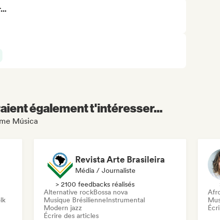
..
aient également t'intéresser...
Tome Música
Revista Arte Brasileira
Média / Journaliste
> 2100 feedbacks réalisés
Alternative rock
Bossa nova
Afr
lk
Musique Brésilienne
Instrumental
Mus
Modern jazz
Écri
Écrire des articles