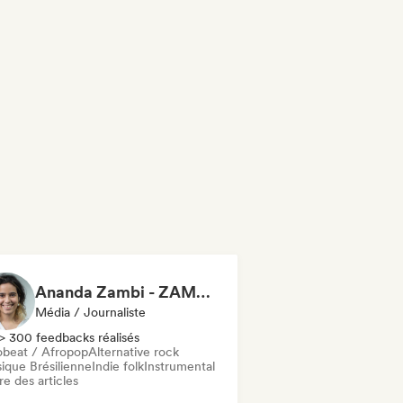
Ananda Zambi - ZAMBIDO BOM
Média / Journaliste
> 300 feedbacks réalisés
obeat / Afropop
Alternative rock
ique Brésilienne
Indie folk
Instrumental
re des articles