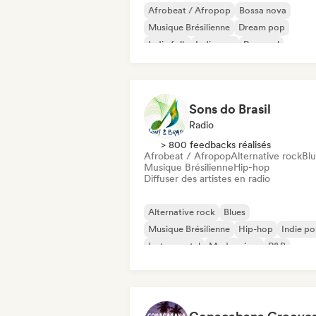
Afrobeat / Afropop
Bossa nova
Musique Brésilienne
Dream pop
Indie folk
Indie pop
Pop soul
Singer-songwriter
Sons do Brasil
Radio
> 800 feedbacks réalisés
Afrobeat / Afropop
Alternative rock
Bl
Musique Brésilienne
Hip-hop
Diffuser des artistes en radio
Alternative rock
Blues
Musique Brésilienne
Hip-hop
Indie p
Instrumental
Modern jazz
R&B