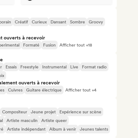
orain
Créatif
Curieux
Dansant
Sombre
Groovy
t ouverts à recevoir
perimental
Formaté
Fusion
Afficher tout +18
re
r
Essais
Freestyle
Instrumental
Live
Format radio
oix
alement ouverts à recevoir
ses
Cuivres
Guitare électrique
Afficher tout +4
Compositeur
Jeune projet
Expérience sur scène
al
Artiste masculin
Artiste queer
ré
Artiste indépendant
Album à venir
Jeunes talents