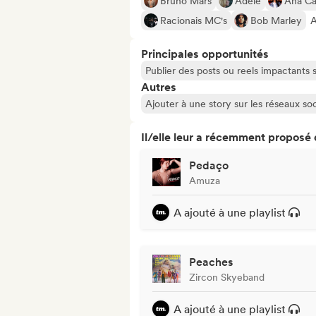
Bruno Mars
Adele
Ana Ca
Racionais MC's
Bob Marley
A
Principales opportunités
Publier des posts ou reels impactants
Autres
Ajouter à une story sur les réseaux so
Il/elle leur a récemment proposé
Pedaço
Amuza
A ajouté à une playlist
Peaches
Zircon Skyeband
A ajouté à une playlist