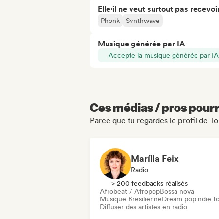
Elle·il ne veut surtout pas recevoir.
Phonk
Synthwave
Musique générée par IA
Accepte la musique générée par IA
Ces médias / pros pourr
Parce que tu regardes le profil de 
Marília Feix
Radio
> 200 feedbacks réalisés
Afrobeat / Afropop
Bossa nova
Musique Brésilienne
Dream pop
Indie fo
Diffuser des artistes en radio