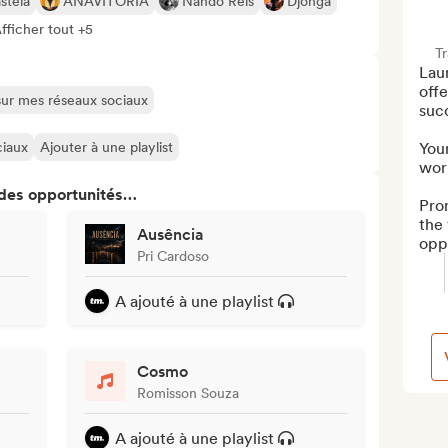
stela
ANAVITÓRIA
Nando Reis
Djonga
fficher tout +5
T
Lau
offe
 sur mes réseaux sociaux
succ
ciaux
Ajouter à une playlist
Your
wor
 des opportunités…
Prom
the 
Ausência
oppo
Pri Cardoso
A ajouté à une playlist
Cosmo
Romisson Souza
A ajouté à une playlist