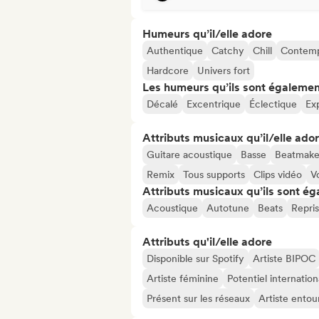
Humeurs qu’il/elle adore
Authentique
Catchy
Chill
Contemp
Hardcore
Univers fort
Les humeurs qu’ils sont égalemen
Décalé
Excentrique
Éclectique
Ex
Attributs musicaux qu’il/elle ado
Guitare acoustique
Basse
Beatmake
Remix
Tous supports
Clips vidéo
V
Attributs musicaux qu’ils sont ég
Acoustique
Autotune
Beats
Repri
Attributs qu'il/elle adore
Disponible sur Spotify
Artiste BIPOC
Artiste féminine
Potentiel internation
Présent sur les réseaux
Artiste entou