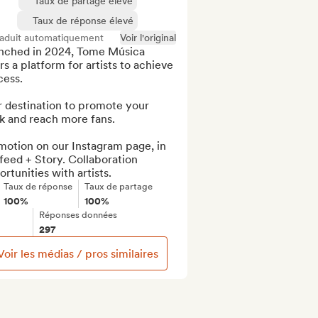
Taux de partage élevé
Taux de réponse élevé
raduit automatiquement
Voir l'original
nched in 2024, Tome Música 
rs a platform for artists to achieve 
ess.

 destination to promote your 
k and reach more fans.

otion on our Instagram page, in 
feed + Story. Collaboration 
rtunities with artists.
Taux de réponse
Taux de partage
100%
100%
Réponses données
297
Voir les médias / pros similaires