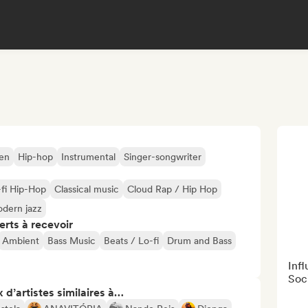
ien
Hip-hop
Instrumental
Singer-songwriter
-fi Hip-Hop
Classical music
Cloud Rap / Hip Hop
dern jazz
erts à recevoir
Ambient
Bass Music
Beats / Lo-fi
Drum and Bass
Inf
Soc
 d’artistes similaires à…