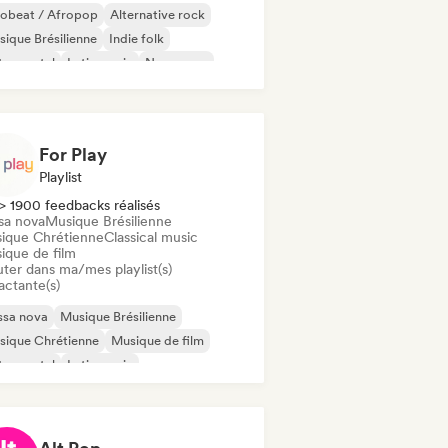
robeat / Afropop
Alternative rock
ique Brésilienne
Indie folk
trumental
Latin music
New wave
p rock
For Play
Playlist
> 1900 feedbacks réalisés
sa nova
Musique Brésilienne
ique Chrétienne
Classical music
ique de film
uter dans ma/mes playlist(s)
actante(s)
ssa nova
Musique Brésilienne
sique Chrétienne
Musique de film
trumental
Latin music
ger-songwriter
Piano Solo