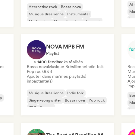
Af
Alternative rock
Bossa nova
Mus
Musique Brésilienne
Instrumental
Ins
Modern jazz
Nouvelle scène
Pop rock
Po
Rap en anglais
NOVA MPB FM
Playlist
> 1400 feedbacks réalisés
ues
Bossa nova
Musique Brésilienne
Indie folk
Bos
Pop rock
R&B
Mus
Ajouter dans ma/mes playlist(s)
Mus
impactante(s)
Ajo
imp
Musique Brésilienne
Indie folk
Bo
op
Singer-songwriter
Bossa nova
Pop rock
Mu
R&B
Reggae
Ins
Sin