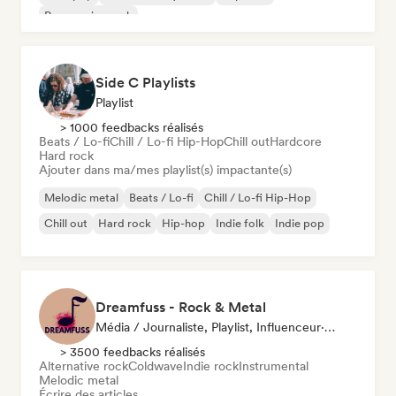
Progressive rock
Side C Playlists
Playlist
> 1000 feedbacks réalisés
Beats / Lo-fi
Chill / Lo-fi Hip-Hop
Chill out
Hardcore
Hard rock
Ajouter dans ma/mes playlist(s) impactante(s)
Melodic metal
Beats / Lo-fi
Chill / Lo-fi Hip-Hop
Chill out
Hard rock
Hip-hop
Indie folk
Indie pop
Dreamfuss - Rock & Metal
Média / Journaliste, Playlist, Influenceur·euse Sur Les Réseaux Sociaux
> 3500 feedbacks réalisés
Alternative rock
Coldwave
Indie rock
Instrumental
Melodic metal
Écrire des articles