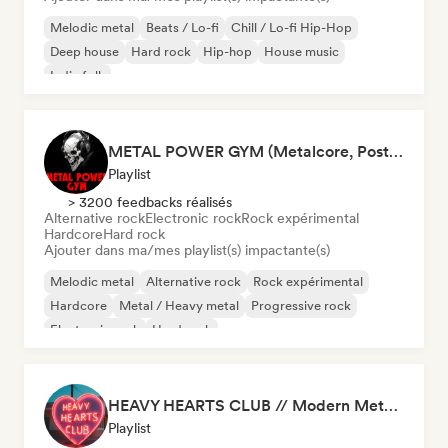
Melodic metal
Beats / Lo-fi
Chill / Lo-fi Hip-Hop
Deep house
Hard rock
Hip-hop
House music
Indie folk
METAL POWER GYM (Metalcore, Post-Hardcore, Alt. Metal)
Playlist
> 3200 feedbacks réalisés
Alternative rock
Electronic rock
Rock expérimental
Hardcore
Hard rock
Ajouter dans ma/mes playlist(s) impactante(s)
Melodic metal
Alternative rock
Rock expérimental
Hardcore
Metal / Heavy metal
Progressive rock
Electronic rock
Hard rock
HEAVY HEARTS CLUB // Modern Metal Essentials
Playlist