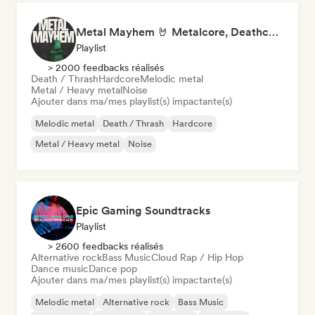
Metal Mayhem 🤘 Metalcore, Deathcore & Progressive Metal
Playlist
> 2000 feedbacks réalisés
Death / Thrash
Hardcore
Melodic metal
Metal / Heavy metal
Noise
Ajouter dans ma/mes playlist(s) impactante(s)
Melodic metal
Death / Thrash
Hardcore
Metal / Heavy metal
Noise
Epic Gaming Soundtracks
Playlist
> 2600 feedbacks réalisés
Alternative rock
Bass Music
Cloud Rap / Hip Hop
Dance music
Dance pop
Ajouter dans ma/mes playlist(s) impactante(s)
Melodic metal
Alternative rock
Bass Music