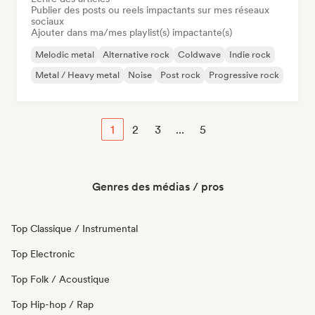
Publier des posts ou reels impactants sur mes réseaux
sociaux
Ajouter dans ma/mes playlist(s) impactante(s)
Melodic metal
Alternative rock
Coldwave
Indie rock
Metal / Heavy metal
Noise
Post rock
Progressive rock
1
2
3
...
5
Genres des médias / pros
Top Classique / Instrumental
Top Electronic
Top Folk / Acoustique
Top Hip-hop / Rap