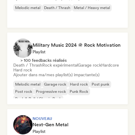
Melodic metal
Death / Thrash
Metal / Heavy metal
Military Music 2024 🪖 Rock Motivation
Playlist
> 100 feedbacks réalisés
Death / Thrash
Rock expérimental
Garage rock
Hardcore
Hard rock
Ajouter dans ma/mes playlist(s) impactante(s)
Melodic metal
Garage rock
Hard rock
Post punk
Post rock
Progressive rock
Punk Rock
Rock & Roll / Classic Rock
NOUVEAU
Next-Gen Metal
Playlist