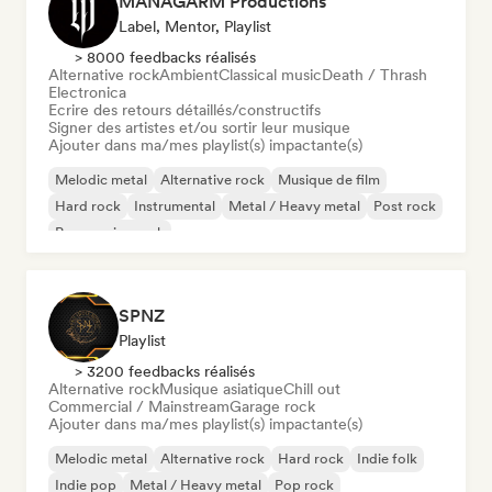
MANAGARM Productions
Label, Mentor, Playlist
> 8000 feedbacks réalisés
Alternative rock
Ambient
Classical music
Death / Thrash
Electronica
Ecrire des retours détaillés/constructifs
Signer des artistes et/ou sortir leur musique
Ajouter dans ma/mes playlist(s) impactante(s)
Melodic metal
Alternative rock
Musique de film
Hard rock
Instrumental
Metal / Heavy metal
Post rock
Progressive rock
SPNZ
Playlist
> 3200 feedbacks réalisés
Alternative rock
Musique asiatique
Chill out
Commercial / Mainstream
Garage rock
Ajouter dans ma/mes playlist(s) impactante(s)
Melodic metal
Alternative rock
Hard rock
Indie folk
Indie pop
Metal / Heavy metal
Pop rock