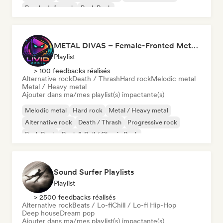
Psychedelic rock
Punk Rock
METAL DIVAS – Female-Fronted Metal & Hard Rock (by Livid Media)
Playlist
> 100 feedbacks réalisés
Alternative rock
Death / Thrash
Hard rock
Melodic metal
Metal / Heavy metal
Ajouter dans ma/mes playlist(s) impactante(s)
Melodic metal
Hard rock
Metal / Heavy metal
Alternative rock
Death / Thrash
Progressive rock
Punk Rock
Rock & Roll / Classic Rock
Sound Surfer Playlists
Playlist
> 2500 feedbacks réalisés
Alternative rock
Beats / Lo-fi
Chill / Lo-fi Hip-Hop
Deep house
Dream pop
Ajouter dans ma/mes playlist(s) impactante(s)