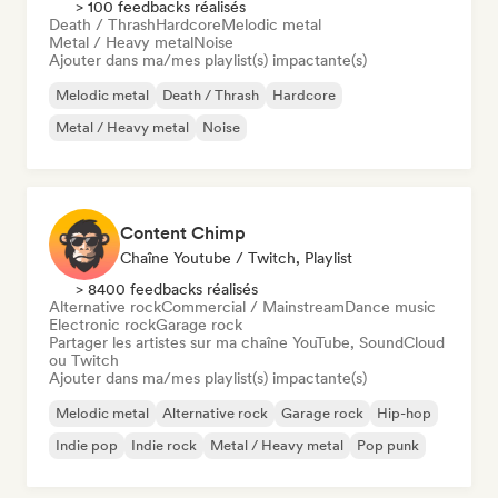
> 100 feedbacks réalisés
Death / Thrash
Hardcore
Melodic metal
Metal / Heavy metal
Noise
Ajouter dans ma/mes playlist(s) impactante(s)
Melodic metal
Death / Thrash
Hardcore
Metal / Heavy metal
Noise
Content Chimp
Chaîne Youtube / Twitch, Playlist
> 8400 feedbacks réalisés
Alternative rock
Commercial / Mainstream
Dance music
Electronic rock
Garage rock
Partager les artistes sur ma chaîne YouTube, SoundCloud
ou Twitch
Ajouter dans ma/mes playlist(s) impactante(s)
Melodic metal
Alternative rock
Garage rock
Hip-hop
Indie pop
Indie rock
Metal / Heavy metal
Pop punk