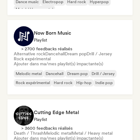
Dance music
Electropop
Hard rock
Hyperpop
Metal / Heavy metal
Now Born Music
Playlist
> 2700 feedbacks réalisés
Alternative rock
Dancehall
Dream pop
Drill / Jersey
Rock expérimental
Ajouter dans ma/mes playlist(s) impactante(s)
Melodic metal
Dancehall
Dream pop
Drill / Jersey
Rock expérimental
Hard rock
Hip-hop
Indie pop
Cutting Edge Metal
Playlist
> 3600 feedbacks réalisés
Death / Thrash
Melodic metal
Metal / Heavy metal
Ajouter dans ma/mes playlist(s) impactante(s)