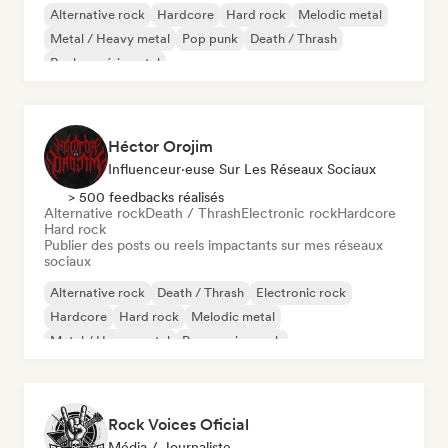
Alternative rock
Hardcore
Hard rock
Melodic metal
Metal / Heavy metal
Pop punk
Death / Thrash
Rock expérimental
Héctor Orojim
Influenceur·euse Sur Les Réseaux Sociaux
> 500 feedbacks réalisés
Alternative rock
Death / Thrash
Electronic rock
Hardcore
Hard rock
Publier des posts ou reels impactants sur mes réseaux
sociaux
Alternative rock
Death / Thrash
Electronic rock
Hardcore
Hard rock
Melodic metal
Metal / Heavy metal
Progressive rock
Rock Voices Oficial
Média / Journaliste