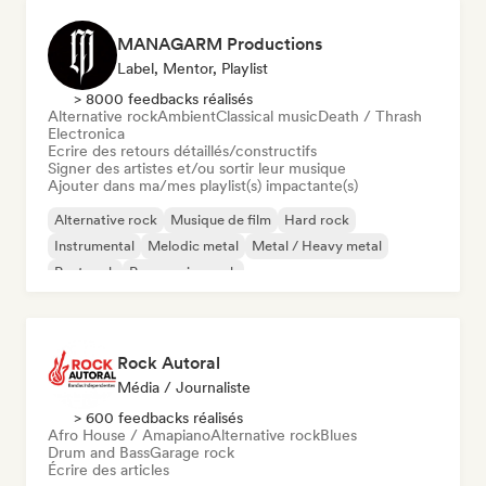
MANAGARM Productions
Label, Mentor, Playlist
> 8000 feedbacks réalisés
Alternative rock
Ambient
Classical music
Death / Thrash
Electronica
Ecrire des retours détaillés/constructifs
Signer des artistes et/ou sortir leur musique
Ajouter dans ma/mes playlist(s) impactante(s)
Alternative rock
Musique de film
Hard rock
Instrumental
Melodic metal
Metal / Heavy metal
Post rock
Progressive rock
Rock Autoral
Média / Journaliste
> 600 feedbacks réalisés
Afro House / Amapiano
Alternative rock
Blues
Drum and Bass
Garage rock
Écrire des articles