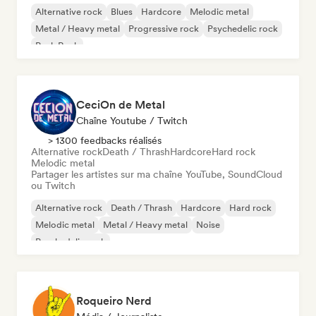
Alternative rock
Blues
Hardcore
Melodic metal
Metal / Heavy metal
Progressive rock
Psychedelic rock
Punk Rock
CeciOn de Metal
Chaîne Youtube / Twitch
> 1300 feedbacks réalisés
Alternative rock
Death / Thrash
Hardcore
Hard rock
Melodic metal
Partager les artistes sur ma chaîne YouTube, SoundCloud
ou Twitch
Alternative rock
Death / Thrash
Hardcore
Hard rock
Melodic metal
Metal / Heavy metal
Noise
Psychedelic rock
Roqueiro Nerd