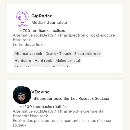
GigRadar
Média / Journaliste
> 700 feedbacks réalisés
Alternative rock
Death / Thrash
Electronic rock
Hardcore
Hard rock
Écrire des articles
Alternative rock
Death / Thrash
Electronic rock
Hardcore
Hard rock
Melodic metal
Metal / Heavy metal
Pop punk
VDevine
Influenceur·euse Sur Les Réseaux Sociaux
> 1200 feedbacks réalisés
Alternative rock
Death / Thrash
Rock expérimental
Hardcore
Hard rock
Publier des posts ou reels impactants sur mes réseaux
sociaux