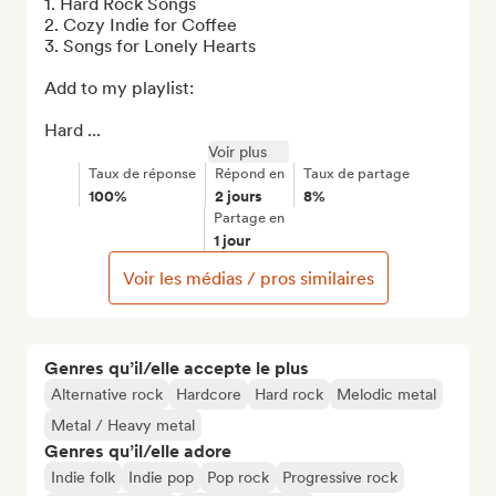
1. Hard Rock Songs

2. Cozy Indie for Coffee

3. Songs for Lonely Hearts

Add to my playlist:

Hard ...
Voir plus
Taux de réponse
Répond en
Taux de partage
100%
2 jours
8%
Partage en
1 jour
Voir les médias / pros similaires
Genres qu’il/elle accepte le plus
Alternative rock
Hardcore
Hard rock
Melodic metal
Metal / Heavy metal
Genres qu’il/elle adore
Indie folk
Indie pop
Pop rock
Progressive rock