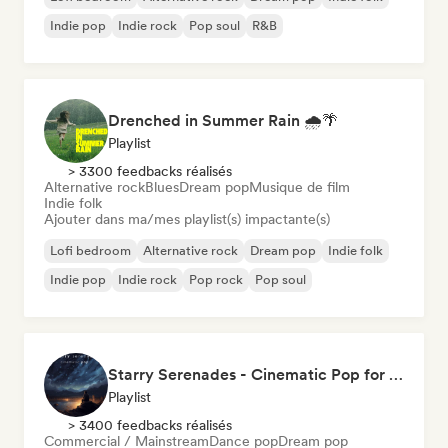
Indie pop
Indie rock
Pop soul
R&B
Drenched in Summer Rain 🌧️🌴
Playlist
> 3300 feedbacks réalisés
Alternative rock
Blues
Dream pop
Musique de film
Indie folk
Ajouter dans ma/mes playlist(s) impactante(s)
Lofi bedroom
Alternative rock
Dream pop
Indie folk
Indie pop
Indie rock
Pop rock
Pop soul
Starry Serenades - Cinematic Pop for the Night Sky (by Indiemusicflix)
Playlist
> 3400 feedbacks réalisés
Commercial / Mainstream
Dance pop
Dream pop