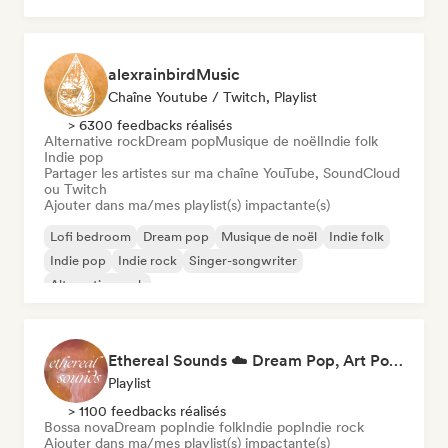
alexrainbirdMusic
Chaîne Youtube / Twitch, Playlist
> 6300 feedbacks réalisés
Alternative rock
Dream pop
Musique de noël
Indie folk
Indie pop
Partager les artistes sur ma chaîne YouTube, SoundCloud
ou Twitch
Ajouter dans ma/mes playlist(s) impactante(s)
Lofi bedroom
Dream pop
Musique de noël
Indie folk
Indie pop
Indie rock
Singer-songwriter
Alternative rock
Ethereal Sounds ☁️ Dream Pop, Art Pop & Atmospheric Indie
Playlist
> 1100 feedbacks réalisés
Bossa nova
Dream pop
Indie folk
Indie pop
Indie rock
Ajouter dans ma/mes playlist(s) impactante(s)