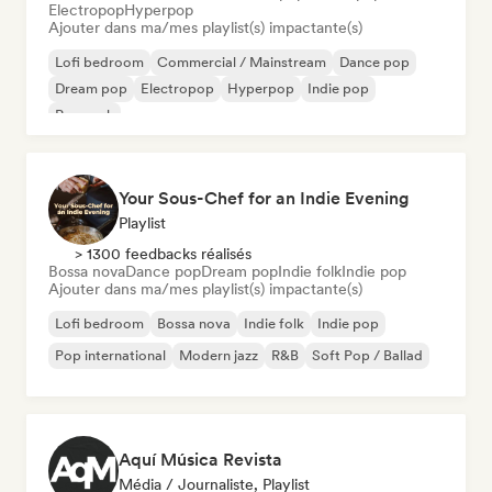
Electropop
Hyperpop
Ajouter dans ma/mes playlist(s) impactante(s)
Lofi bedroom
Commercial / Mainstream
Dance pop
Dream pop
Electropop
Hyperpop
Indie pop
Pop rock
Your Sous-Chef for an Indie Evening
Playlist
> 1300 feedbacks réalisés
Bossa nova
Dance pop
Dream pop
Indie folk
Indie pop
Ajouter dans ma/mes playlist(s) impactante(s)
Lofi bedroom
Bossa nova
Indie folk
Indie pop
Pop international
Modern jazz
R&B
Soft Pop / Ballad
Aquí Música Revista
Média / Journaliste, Playlist