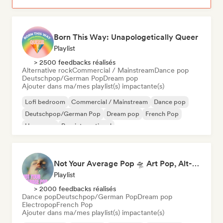
Born This Way: Unapologetically Queer
Playlist
> 2500 feedbacks réalisés
Alternative rock
Commercial / Mainstream
Dance pop
Deutschpop/German Pop
Dream pop
Ajouter dans ma/mes playlist(s) impactante(s)
Lofi bedroom
Commercial / Mainstream
Dance pop
Deutschpop/German Pop
Dream pop
French Pop
Hyperpop
Pop international
Not Your Average Pop 🛸 Art Pop, Alt-Pop & Indie Pop
Playlist
> 2000 feedbacks réalisés
Dance pop
Deutschpop/German Pop
Dream pop
Electropop
French Pop
Ajouter dans ma/mes playlist(s) impactante(s)