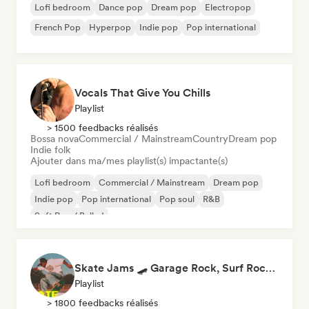
Lofi bedroom
Dance pop
Dream pop
Electropop
French Pop
Hyperpop
Indie pop
Pop international
Vocals That Give You Chills
Playlist
> 1500 feedbacks réalisés
Bossa nova
Commercial / Mainstream
Country
Dream pop
Indie folk
Ajouter dans ma/mes playlist(s) impactante(s)
Lofi bedroom
Commercial / Mainstream
Dream pop
Indie pop
Pop international
Pop soul
R&B
Soft Pop / Ballad
Skate Jams 🛹 Garage Rock, Surf Rock & Neo-Psych
Playlist
> 1800 feedbacks réalisés