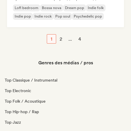
Lofi bedroom
Bossa nova
Dream pop
Indie folk
Indie pop
Indie rock
Pop soul
Psychedelic pop
1
2
...
4
Genres des médias / pros
Top Classique / Instrumental
Top Electronic
Top Folk / Acoustique
Top Hip-hop / Rap
Top Jazz