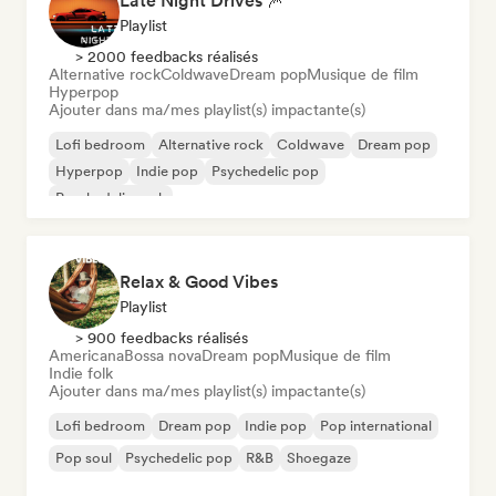
Late Night Drives 🎆
Playlist
> 2000 feedbacks réalisés
Alternative rock
Coldwave
Dream pop
Musique de film
Hyperpop
Ajouter dans ma/mes playlist(s) impactante(s)
Lofi bedroom
Alternative rock
Coldwave
Dream pop
Hyperpop
Indie pop
Psychedelic pop
Psychedelic rock
Relax & Good Vibes
Playlist
> 900 feedbacks réalisés
Americana
Bossa nova
Dream pop
Musique de film
Indie folk
Ajouter dans ma/mes playlist(s) impactante(s)
Lofi bedroom
Dream pop
Indie pop
Pop international
Pop soul
Psychedelic pop
R&B
Shoegaze