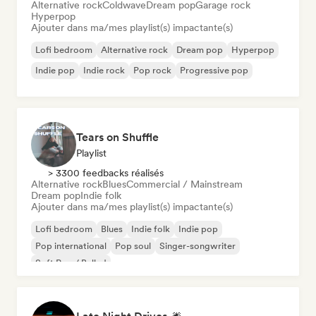
Alternative rock
Coldwave
Dream pop
Garage rock
Hyperpop
Ajouter dans ma/mes playlist(s) impactante(s)
Lofi bedroom
Alternative rock
Dream pop
Hyperpop
Indie pop
Indie rock
Pop rock
Progressive pop
Tears on Shuffle
Playlist
> 3300 feedbacks réalisés
Alternative rock
Blues
Commercial / Mainstream
Dream pop
Indie folk
Ajouter dans ma/mes playlist(s) impactante(s)
Lofi bedroom
Blues
Indie folk
Indie pop
Pop international
Pop soul
Singer-songwriter
Soft Pop / Ballad