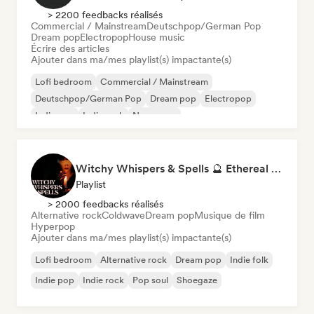
> 2200 feedbacks réalisés
Commercial / Mainstream
Deutschpop/German Pop
Dream pop
Electropop
House music
Écrire des articles
Ajouter dans ma/mes playlist(s) impactante(s)
Lofi bedroom
Commercial / Mainstream
Deutschpop/German Pop
Dream pop
Electropop
Indie pop
Indie rock
New wave
Witchy Whispers & Spells 🔮 Ethereal Art Pop & Dream Pop
Playlist
> 2000 feedbacks réalisés
Alternative rock
Coldwave
Dream pop
Musique de film
Hyperpop
Ajouter dans ma/mes playlist(s) impactante(s)
Lofi bedroom
Alternative rock
Dream pop
Indie folk
Indie pop
Indie rock
Pop soul
Shoegaze