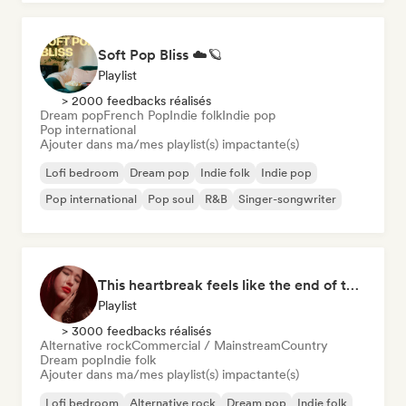
Soft Pop Bliss ☁️🪐
Playlist
> 2000 feedbacks réalisés
Dream pop
French Pop
Indie folk
Indie pop
Pop international
Ajouter dans ma/mes playlist(s) impactante(s)
Lofi bedroom
Dream pop
Indie folk
Indie pop
Pop international
Pop soul
R&B
Singer-songwriter
This heartbreak feels like the end of the world
Playlist
> 3000 feedbacks réalisés
Alternative rock
Commercial / Mainstream
Country
Dream pop
Indie folk
Ajouter dans ma/mes playlist(s) impactante(s)
Lofi bedroom
Alternative rock
Dream pop
Indie folk