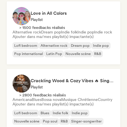
Love in All Colors
Playlist
> 1500 feedbacks réalisés
Alternative rock
Dream pop
Indie folk
Indie pop
Indie rock
Ajouter dans ma/mes playlist(s) impactante(s)
Lofi bedroom
Alternative rock
Dream pop
Indie pop
Pop international
Latin Pop
Nouvelle scène
R&B
Crackling Wood & Cozy Vibes 🔥 Singer-Songwriter, Dream Pop & Bedroom Pop
Playlist
> 2800 feedbacks réalisés
Americana
Blues
Bossa nova
Musique Chrétienne
Country
Ajouter dans ma/mes playlist(s) impactante(s)
Lofi bedroom
Blues
Indie folk
Indie pop
Nouvelle scène
Pop soul
R&B
Singer-songwriter