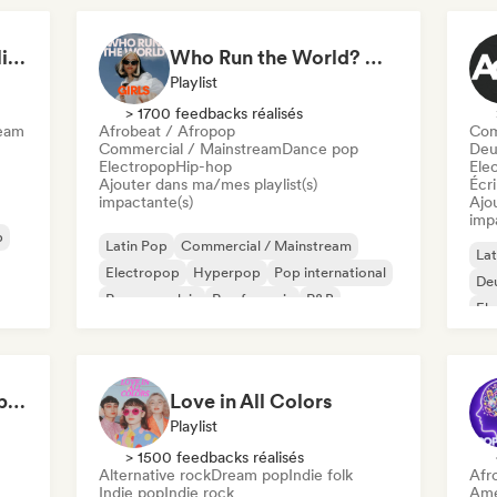
This heartbreak feels like the end of the world
Who Run the World? Girls! 🔥 Female Empowerment Pop & Girl-Power Anthems
Playlist
> 1700 feedbacks réalisés
ream
Afrobeat / Afropop
Com
Commercial / Mainstream
Dance pop
Deu
Electropop
Hip-hop
Ele
Ajouter dans ma/mes playlist(s)
Écri
impactante(s)
Ajo
imp
p
Latin Pop
Commercial / Mainstream
Lat
Electropop
Hyperpop
Pop international
De
Rap en anglais
Rap francais
R&B
El
Ne
Can't Stop Won't Stop 🪩 Electropop, Dance-Pop & Nu Disco
Love in All Colors
Playlist
> 1500 feedbacks réalisés
Alternative rock
Dream pop
Indie folk
Afr
Indie pop
Indie rock
Ame