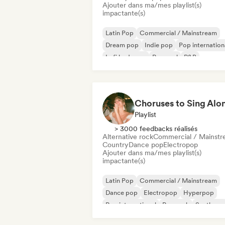
Ajouter dans ma/mes playlist(s)
impactante(s)
Latin Pop
Commercial / Mainstream
Dream pop
Indie pop
Pop internation
Lofi bedroom
Pop soul
R&B
Playlist
> 3000 feedbacks réalisés
Alternative rock
Commercial / Mainst
Country
Dance pop
Electropop
Ajouter dans ma/mes playlist(s)
impactante(s)
Latin Pop
Commercial / Mainstream
Dance pop
Electropop
Hyperpop
Pop international
Pop rock
Synthpop