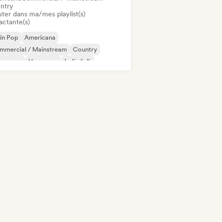
ntry
uter dans ma/mes playlist(s)
actante(s)
in Pop
Americana
mmercial / Mainstream
Country
nce pop
Hyperpop
Indie folk
ie pop