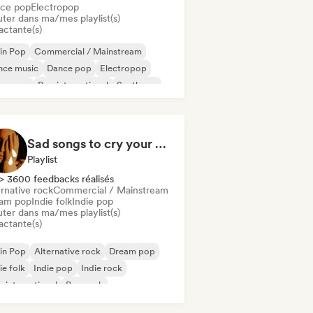
ce pop
Electropop
uter dans ma/mes playlist(s)
actante(s)
in Pop
Commercial / Mainstream
nce music
Dance pop
Electropop
perpop
Pop international
Synthpop
Sad songs to cry your eyes out
Playlist
> 3600 feedbacks réalisés
rnative rock
Commercial / Mainstream
am pop
Indie folk
Indie pop
uter dans ma/mes playlist(s)
actante(s)
in Pop
Alternative rock
Dream pop
ie folk
Indie pop
Indie rock
 international
Pop rock