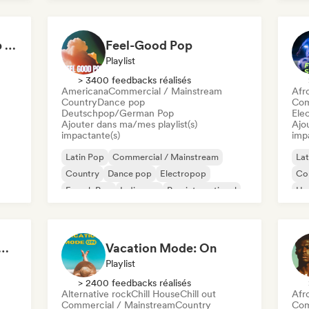
Pop international
Not Your Average Pop 🛸 Art Pop, Alt-Pop & Indie Pop
Feel-Good Pop
Playlist
> 3400 feedbacks réalisés
Americana
Commercial / Mainstream
Afr
Country
Dance pop
Com
Deutschpop/German Pop
Ele
Ajouter dans ma/mes playlist(s)
Ajo
impactante(s)
imp
Latin Pop
Commercial / Mainstream
Lat
Country
Dance pop
Electropop
Co
French Pop
Indie pop
Pop international
Hy
Po
s That Give You Chills
Vacation Mode: On
Playlist
> 2400 feedbacks réalisés
Alternative rock
Chill House
Chill out
Afr
Commercial / Mainstream
Country
Com