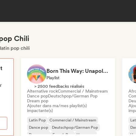
pop Chili
atin pop chili
t
Born This Way: Unapologetically Queer
Playlist
r
> 2500 feedbacks réalisés
Alternative rock
Commercial / Mainstream
Afr
Dance pop
Deutschpop/German Pop
Com
Dream pop
Deu
Ajouter dans ma/mes playlist(s)
Ajo
impactante(s)
imp
Latin Pop
Commercial / Mainstream
Lat
Dance pop
Deutschpop/German Pop
Da
Dream pop
French Pop
Hyperpop
Hy