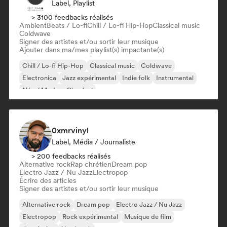
Label, Playlist
> 3100 feedbacks réalisés
Ambient
Beats / Lo-fi
Chill / Lo-fi Hip-Hop
Classical music
Coldwave
Signer des artistes et/ou sortir leur musique
Ajouter dans ma/mes playlist(s) impactante(s)
Chill / Lo-fi Hip-Hop
Classical music
Coldwave
Electronica
Jazz expérimental
Indie folk
Instrumental
Néo / Modern Classical
0xmrvinyl
Label, Média / Journaliste
> 200 feedbacks réalisés
Alternative rock
Rap chrétien
Dream pop
Electro Jazz / Nu Jazz
Electropop
Écrire des articles
Signer des artistes et/ou sortir leur musique
Alternative rock
Dream pop
Electro Jazz / Nu Jazz
Electropop
Rock expérimental
Musique de film