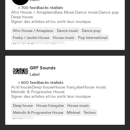
> 700 feedbacks réalisés
Afro House / Amapiano
Bass Music
Dance music
Dance pop
Deep house
Signer des artistes et/ou sortir leur musique
Afro House / Amapiano
Dance music
Dance pop
Funky / Jackin House
House music
Pop international
Melodic & Progressive House
Organic House / Downtempo
GRF Sounds
Label
> 600 feedbacks réalisés
Acid house
Deep house
House française
House music
Melodic & Progressive House
Signer des artistes et/ou sortir leur musique
Deep house
House française
House music
Melodic & Progressive House
Minimal
Techno
Acid house