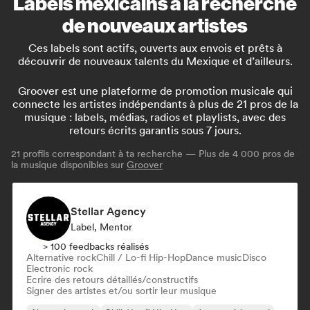
Labels mexicains à la recherche
de nouveaux artistes
Ces labels sont actifs, ouverts aux envois et prêts à
découvrir de nouveaux talents du Mexique et d’ailleurs.
Groover est une plateforme de promotion musicale qui
connecte les artistes indépendants à plus de 21 pros de la
musique : labels, médias, radios et playlists, avec des
retours écrits garantis sous 7 jours.
21
profils correspondant à ta recherche — Plus de 4 000 pros de
la musique disponibles sur
Groover
Stellar Agency
Label, Mentor
> 100 feedbacks réalisés
Alternative rock
Chill / Lo-fi Hip-Hop
Dance music
Disco
Electronic rock
Ecrire des retours détaillés/constructifs
Signer des artistes et/ou sortir leur musique