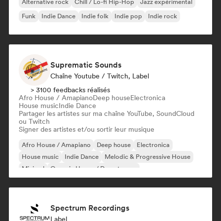
Alternative rock
Chill / Lo-fi Hip-Hop
Jazz expérimental
Funk
Indie Dance
Indie folk
Indie pop
Indie rock
Suprematic Sounds
Chaîne Youtube / Twitch, Label
> 3100 feedbacks réalisés
Afro House / Amapiano
Deep house
Electronica
House music
Indie Dance
Partager les artistes sur ma chaîne YouTube, SoundCloud
ou Twitch
Signer des artistes et/ou sortir leur musique
Afro House / Amapiano
Deep house
Electronica
House music
Indie Dance
Melodic & Progressive House
Minimal
Organic House / Downtempo
Spectrum Recordings
Label