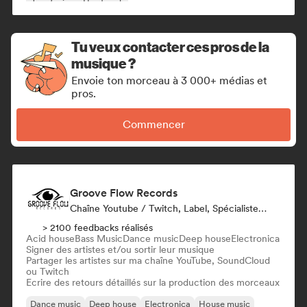
Jazz fusion
Hard rock
Tu veux contacter ces pros de la
musique ?
Envoie ton morceau à 3 000+ médias et
pros.
Commencer
Groove Flow Records
Chaîne Youtube / Twitch, Label, Spécialiste Son
> 2100 feedbacks réalisés
Acid house
Bass Music
Dance music
Deep house
Electronica
Signer des artistes et/ou sortir leur musique
Partager les artistes sur ma chaîne YouTube, SoundCloud
ou Twitch
Ecrire des retours détaillés sur la production des morceaux
Dance music
Deep house
Electronica
House music