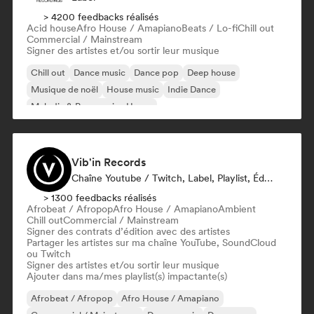
> 4200 feedbacks réalisés
Acid house
Afro House / Amapiano
Beats / Lo-fi
Chill out
Commercial / Mainstream
Signer des artistes et/ou sortir leur musique
Chill out
Dance music
Dance pop
Deep house
Musique de noël
House music
Indie Dance
Melodic & Progressive House
Vib'in Records
Chaîne Youtube / Twitch, Label, Playlist, Éditeur
> 1300 feedbacks réalisés
Afrobeat / Afropop
Afro House / Amapiano
Ambient
Chill out
Commercial / Mainstream
Signer des contrats d’édition avec des artistes
Partager les artistes sur ma chaîne YouTube, SoundCloud
ou Twitch
Signer des artistes et/ou sortir leur musique
Ajouter dans ma/mes playlist(s) impactante(s)
Afrobeat / Afropop
Afro House / Amapiano