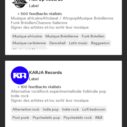
Label
> 500 feedbacks réalisés
Musique africaine
Afrobeat / Afropop
Musique Brésilienne
Funk Brésilien
Chanson italienne
Signer des artistes et/ou sortir leur musique
Musique africaine
Musique Brésilienne
Funk Brésilien
Musique caribéenne
Dancehall
Latin music
Reggaeton
Afrobeat / Afropop
KARJA Records
Label
> 100 feedbacks réalisés
Alternative rock
Rock expérimental
Indie folk
Indie pop
Indie rock
Signer des artistes et/ou sortir leur musique
Alternative rock
Indie pop
Indie rock
Lofi bedroom
Post punk
Psychedelic pop
Psychedelic rock
R&B