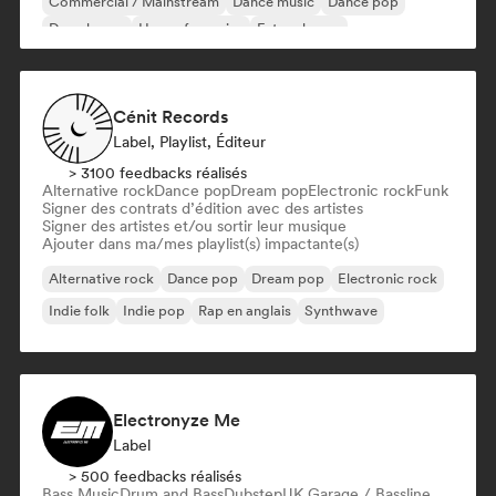
Commercial / Mainstream
Dance music
Dance pop
Deep house
House française
Future house
Cénit Records
Label, Playlist, Éditeur
> 3100 feedbacks réalisés
Alternative rock
Dance pop
Dream pop
Electronic rock
Funk
Signer des contrats d’édition avec des artistes
Signer des artistes et/ou sortir leur musique
Ajouter dans ma/mes playlist(s) impactante(s)
Alternative rock
Dance pop
Dream pop
Electronic rock
Indie folk
Indie pop
Rap en anglais
Synthwave
Electronyze Me
Label
> 500 feedbacks réalisés
Bass Music
Drum and Bass
Dubstep
UK Garage / Bassline