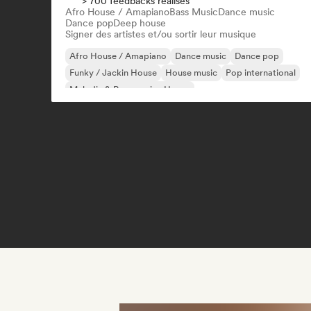
> 700 feedbacks réalisés
Afro House / Amapiano
Bass Music
Dance music
Dance pop
Deep house
Signer des artistes et/ou sortir leur musique
Afro House / Amapiano
Dance music
Dance pop
Funky / Jackin House
House music
Pop international
Melodic & Progressive House
Organic House / Downtempo