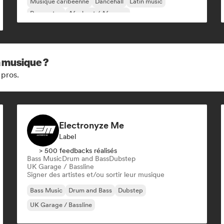
Musique caribéenne
Dancehall
Latin music
Reggaeton
Afrobeat / Afropop
a musique ?
 pros.
Electronyze Me
Label
> 500 feedbacks réalisés
Bass Music
Drum and Bass
Dubstep
UK Garage / Bassline
Signer des artistes et/ou sortir leur musique
Bass Music
Drum and Bass
Dubstep
UK Garage / Bassline