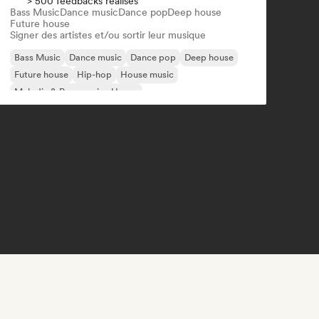
> 500 feedbacks réalisés
Bass Music
Dance music
Dance pop
Deep house
Future house
Signer des artistes et/ou sortir leur musique
Bass Music
Dance music
Dance pop
Deep house
Future house
Hip-hop
House music
Melodic & Progressive House