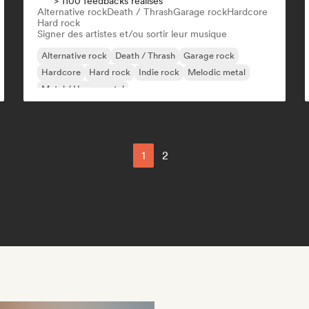
> 1100 feedbacks réalisés
Alternative rock
Death / Thrash
Garage rock
Hardcore
Hard rock
Signer des artistes et/ou sortir leur musique
Alternative rock
Death / Thrash
Garage rock
Hardcore
Hard rock
Indie rock
Melodic metal
Metal / Heavy metal
1
2