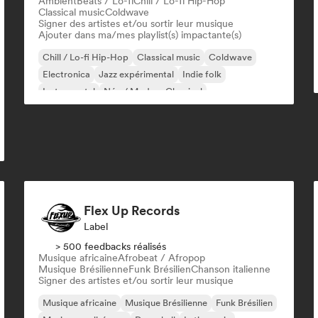
Ambient
Beats / Lo-fi
Chill / Lo-fi Hip-Hop
Classical music
Coldwave
Signer des artistes et/ou sortir leur musique
Ajouter dans ma/mes playlist(s) impactante(s)
Chill / Lo-fi Hip-Hop
Classical music
Coldwave
Electronica
Jazz expérimental
Indie folk
Instrumental
Néo / Modern Classical
Flex Up Records
Label
> 500 feedbacks réalisés
Musique africaine
Afrobeat / Afropop
Musique Brésilienne
Funk Brésilien
Chanson italienne
Signer des artistes et/ou sortir leur musique
Musique africaine
Musique Brésilienne
Funk Brésilien