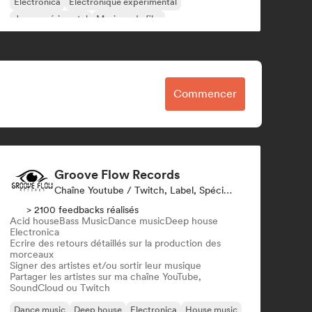
Electronica
Electronique expérimental
Jazz expérimental
Musique de film
Commencer
Groove Flow Records
Chaîne Youtube / Twitch, Label, Spécialiste Son
> 2100 feedbacks réalisés
Acid house
Bass Music
Dance music
Deep house
Electronica
Ecrire des retours détaillés sur la production des
morceaux
Signer des artistes et/ou sortir leur musique
Partager les artistes sur ma chaîne YouTube,
SoundCloud ou Twitch
Dance music
Deep house
Electronica
House music