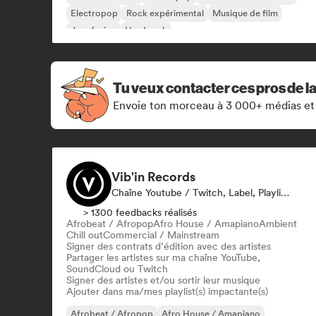
Electropop
Rock expérimental
Musique de film
Jazz fusion
Hard rock
Tu veux contacter ces pros de l
Envoie ton morceau à 3 000+ médias et
Vib'in Records
Chaîne Youtube / Twitch, Label, Playlist, Éditeur
> 1300 feedbacks réalisés
Afrobeat / Afropop
Afro House / Amapiano
Ambient
Chill out
Commercial / Mainstream
Signer des contrats d’édition avec des artistes
Partager les artistes sur ma chaîne YouTube,
SoundCloud ou Twitch
Signer des artistes et/ou sortir leur musique
Ajouter dans ma/mes playlist(s) impactante(s)
Afrobeat / Afropop
Afro House / Amapiano