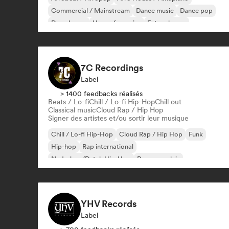
Commercial / Mainstream
Dance music
Dance pop
Deep house
House française
Future house
7C Recordings
Label
> 1400 feedbacks réalisés
Beats / Lo-fi
Chill / Lo-fi Hip-Hop
Chill out
Classical music
Cloud Rap / Hip Hop
Signer des artistes et/ou sortir leur musique
Chill / Lo-fi Hip-Hop
Cloud Rap / Hip Hop
Funk
Hip-hop
Rap international
Nederhop/Dutch Hip-Hop
Rap en anglais
Rap francais
YHV Records
Label