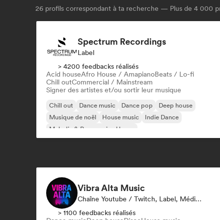
26
profils correspondant à ta recherche — Plus de 4 000 pr
Spectrum Recordings
Label
> 4200 feedbacks réalisés
Acid house
Afro House / Amapiano
Beats / Lo-fi
Chill out
Commercial / Mainstream
Signer des artistes et/ou sortir leur musique
Chill out
Dance music
Dance pop
Deep house
Musique de noël
House music
Indie Dance
Melodic & Progressive House
Vibra Alta Music
Chaîne Youtube / Twitch, Label, Média / Journaliste, Éditeur, Spécialiste Son
> 1100 feedbacks réalisés