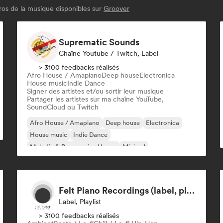
os de la musique disponibles sur
Groover
Suprematic Sounds
Chaîne Youtube / Twitch, Label
> 3100 feedbacks réalisés
Afro House / Amapiano
Deep house
Electronica
House music
Indie Dance
Signer des artistes et/ou sortir leur musique
Partager les artistes sur ma chaîne YouTube,
SoundCloud ou Twitch
Afro House / Amapiano
Deep house
Electronica
House music
Indie Dance
Melodic & Progressive House
Minimal
Organic House / Downtempo
Felt Piano Recordings (label, playlists)
Label, Playlist
> 3100 feedbacks réalisés