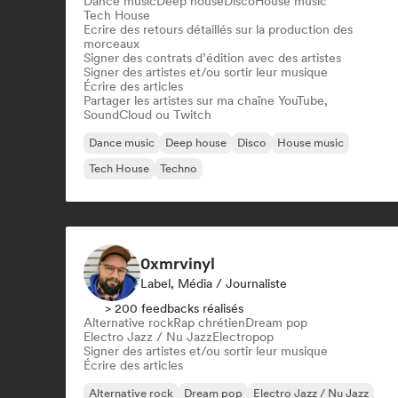
Dance music
Deep house
Disco
House music
Tech House
Ecrire des retours détaillés sur la production des
morceaux
Signer des contrats d’édition avec des artistes
Signer des artistes et/ou sortir leur musique
Écrire des articles
Partager les artistes sur ma chaîne YouTube,
SoundCloud ou Twitch
Dance music
Deep house
Disco
House music
Tech House
Techno
0xmrvinyl
Label, Média / Journaliste
> 200 feedbacks réalisés
Alternative rock
Rap chrétien
Dream pop
Electro Jazz / Nu Jazz
Electropop
Signer des artistes et/ou sortir leur musique
Écrire des articles
Alternative rock
Dream pop
Electro Jazz / Nu Jazz