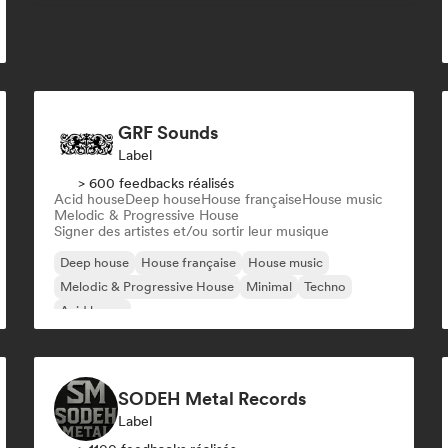
GRF Sounds
Label
> 600 feedbacks réalisés
Acid house
Deep house
House française
House music
Melodic & Progressive House
Signer des artistes et/ou sortir leur musique
Deep house
House française
House music
Melodic & Progressive House
Minimal
Techno
Acid house
SODEH Metal Records
Label