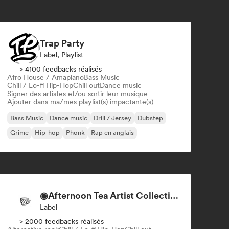
Trap Party
Label, Playlist
> 4100 feedbacks réalisés
Afro House / Amapiano
Bass Music
Chill / Lo-fi Hip-Hop
Chill out
Dance music
Signer des artistes et/ou sortir leur musique
Ajouter dans ma/mes playlist(s) impactante(s)
Bass Music
Dance music
Drill / Jersey
Dubstep
Grime
Hip-hop
Phonk
Rap en anglais
◉Afternoon Tea Artist Collective + Record Label◉
Label
> 2000 feedbacks réalisés