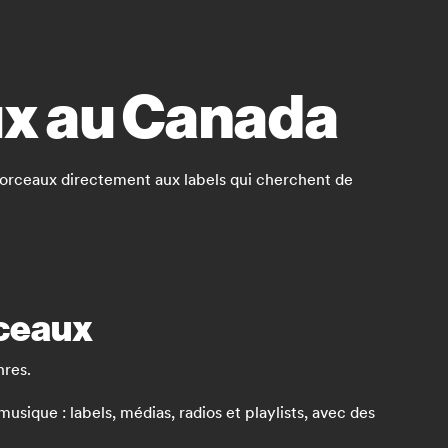
ux au Canada
s morceaux directement aux labels qui cherchent de
rceaux
nres.
sique : labels, médias, radios et playlists, avec des