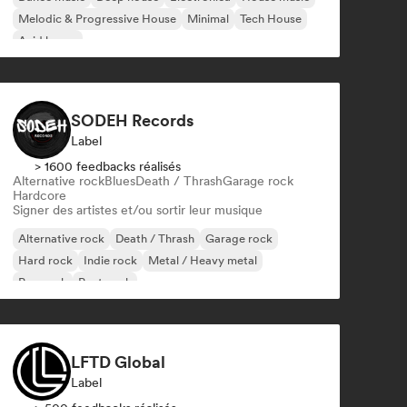
Melodic & Progressive House
Minimal
Tech House
Acid house
SODEH Records
Label
> 1600 feedbacks réalisés
Alternative rock
Blues
Death / Thrash
Garage rock
Hardcore
Signer des artistes et/ou sortir leur musique
Alternative rock
Death / Thrash
Garage rock
Hard rock
Indie rock
Metal / Heavy metal
Pop rock
Post punk
LFTD Global
Label