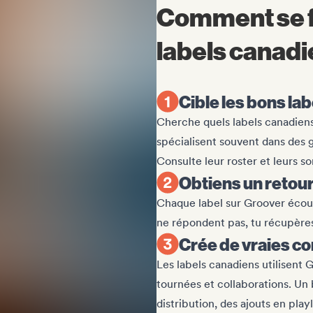
Comment se fa
labels canad
Cible les bons lab
Cherche quels labels canadiens
spécialisent souvent dans des g
Consulte leur roster et leurs s
Obtiens un retour
Chaque label sur Groover écoute
ne répondent pas, tu récupères 
Crée de vraies c
Les labels canadiens utilisent 
tournées et collaborations. Un
distribution, des ajouts en play