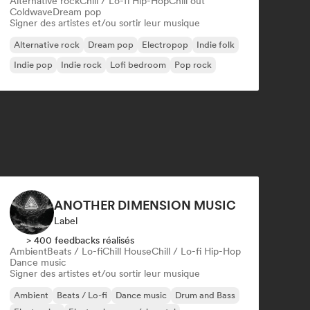
Alternative rock
Chill / Lo-fi Hip-Hop
Chill out
Coldwave
Dream pop
Signer des artistes et/ou sortir leur musique
Alternative rock
Dream pop
Electropop
Indie folk
Indie pop
Indie rock
Lofi bedroom
Pop rock
ANOTHER DIMENSION MUSIC
Label
> 400 feedbacks réalisés
Ambient
Beats / Lo-fi
Chill House
Chill / Lo-fi Hip-Hop
Dance music
Signer des artistes et/ou sortir leur musique
Ambient
Beats / Lo-fi
Dance music
Drum and Bass