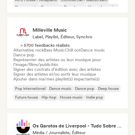
Dance music
Dance pop
Deep house
House française
Milleville Music
Label, Playlist, Éditeur, Synchro
> 5700 feedbacks réalisés
Alternative rock
Bass Music
Chill out
Dance music
Dance pop
Représenter des artistes ou leur musique pour
l’image/films/publicités
Signer des contrats d’édition avec des artistes
Signer des artistes et/ou sortir leur musique
Ajouter dans ma/mes playlist(s) impactante(s)
Pop international
Dance music
Dance pop
Deep house
Future house
Hip-hop
House music
Indie pop
Os Garotos de Liverpool - Tudo Sobre Música
Média / Journaliste, Éditeur