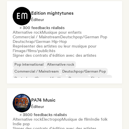
Edition mightytunes
Éditeur
> 300 feedbacks réalisés
Alternative rock
Musique pour enfants
Commercial / Mainstream
Deutschpop/German Pop
Deutschrap/German Hip-Hop
Représenter des artistes ou leur musique pour
l’image/films/publicités
Signer des contrats d’édition avec des artistes
Pop international
Alternative rock
Commercial / Mainstream
Deutschpop/German Pop
Deutschrap/German Hip-Hop
Dream pop
Electropop
Indie folk
PA74 Music
Éditeur
> 3500 feedbacks réalisés
Alternative rock
Electropop
Musique de film
Indie folk
Indie pop
Signer des contrats d’édition avec des artistes