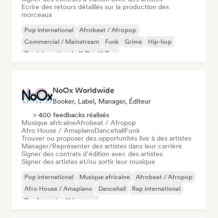
Ecrire des retours détaillés sur la production des
morceaux
Pop international
Afrobeat / Afropop
Commercial / Mainstream
Funk
Grime
Hip-hop
Rap international
K-Pop/J-Pop
NoOx Worldwide
Booker, Label, Manager, Éditeur
> 400 feedbacks réalisés
Musique africaine
Afrobeat / Afropop
Afro House / Amapiano
Dancehall
Funk
Trouver ou proposer des opportunités live à des artistes
Manager/Représenter des artistes dans leur carrière
Signer des contrats d’édition avec des artistes
Signer des artistes et/ou sortir leur musique
Pop international
Musique africaine
Afrobeat / Afropop
Afro House / Amapiano
Dancehall
Rap international
Rap francais
Urban pop