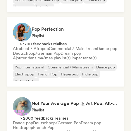
Hyperpop
Latin Pop
Pop Perfection
Playlist
> 1700 feedbacks réalisés
Afrobeat / Afropop
Commercial / Mainstream
Dance pop
Deutschpop/German Pop
Dream pop
Ajouter dans ma/mes playlist(s) impactante(s)
Pop international
Commercial / Mainstream
Dance pop
Electropop
French Pop
Hyperpop
Indie pop
K-Pop/J-Pop
Not Your Average Pop 🛸 Art Pop, Alt-Pop & Indie Pop
Playlist
> 2000 feedbacks réalisés
Dance pop
Deutschpop/German Pop
Dream pop
Electropop
French Pop