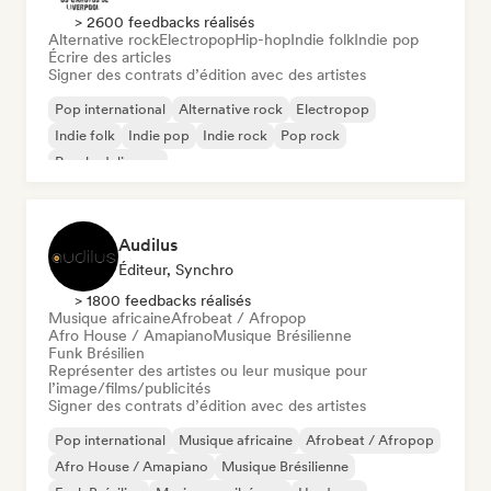
> 2600 feedbacks réalisés
Alternative rock
Electropop
Hip-hop
Indie folk
Indie pop
Écrire des articles
Signer des contrats d’édition avec des artistes
Pop international
Alternative rock
Electropop
Indie folk
Indie pop
Indie rock
Pop rock
Psychedelic pop
Audilus
Éditeur, Synchro
> 1800 feedbacks réalisés
Musique africaine
Afrobeat / Afropop
Afro House / Amapiano
Musique Brésilienne
Funk Brésilien
Représenter des artistes ou leur musique pour
l’image/films/publicités
Signer des contrats d’édition avec des artistes
Pop international
Musique africaine
Afrobeat / Afropop
Afro House / Amapiano
Musique Brésilienne