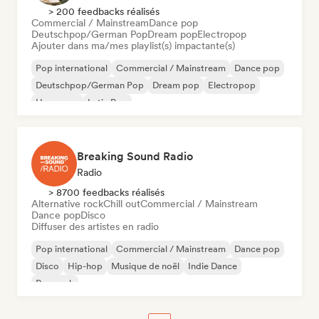
> 200 feedbacks réalisés
Commercial / Mainstream
Dance pop
Deutschpop/German Pop
Dream pop
Electropop
Ajouter dans ma/mes playlist(s) impactante(s)
Pop international
Commercial / Mainstream
Dance pop
Deutschpop/German Pop
Dream pop
Electropop
Hyperpop
Latin Pop
Breaking Sound Radio
Radio
> 8700 feedbacks réalisés
Alternative rock
Chill out
Commercial / Mainstream
Dance pop
Disco
Diffuser des artistes en radio
Pop international
Commercial / Mainstream
Dance pop
Disco
Hip-hop
Musique de noël
Indie Dance
Pop rock