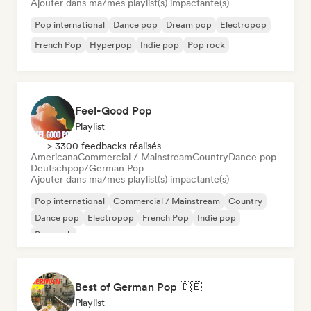
Ajouter dans ma/mes playlist(s) impactante(s)
Pop international
Dance pop
Dream pop
Electropop
French Pop
Hyperpop
Indie pop
Pop rock
Feel-Good Pop
Playlist
> 3300 feedbacks réalisés
Americana
Commercial / Mainstream
Country
Dance pop
Deutschpop/German Pop
Ajouter dans ma/mes playlist(s) impactante(s)
Pop international
Commercial / Mainstream
Country
Dance pop
Electropop
French Pop
Indie pop
Pop rock
Best of German Pop 🇩🇪
Playlist