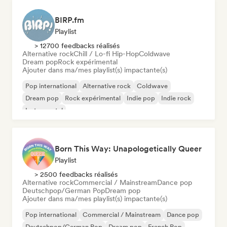
BIRP.fm
Playlist
> 12700 feedbacks réalisés
Alternative rock
Chill / Lo-fi Hip-Hop
Coldwave
Dream pop
Rock expérimental
Ajouter dans ma/mes playlist(s) impactante(s)
Pop international
Alternative rock
Coldwave
Dream pop
Rock expérimental
Indie pop
Indie rock
Instrumental
Born This Way: Unapologetically Queer
Playlist
> 2500 feedbacks réalisés
Alternative rock
Commercial / Mainstream
Dance pop
Deutschpop/German Pop
Dream pop
Ajouter dans ma/mes playlist(s) impactante(s)
Pop international
Commercial / Mainstream
Dance pop
Deutschpop/German Pop
Dream pop
French Pop