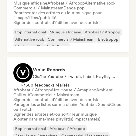
Musique africaine
Afrobeat / Afropop
Alternative rock
Commercial / Mainstream
Dance pop
Représenter des artistes ou leur musique pour
l’image/films/publicités
Signer des contrats d’édition avec des artistes
Pop international
Musique africaine
Afrobeat / Afropop
Alternative rock
Commercial / Mainstream
Electropop
Musique de film
Indie Dance
Vib'in Records
Chaîne Youtube / Twitch, Label, Playlist, Éditeur
> 1300 feedbacks réalisés
Afrobeat / Afropop
Afro House / Amapiano
Ambient
Chill out
Commercial / Mainstream
Signer des contrats d’édition avec des artistes
Partager les artistes sur ma chaîne YouTube, SoundCloud
ou Twitch
Signer des artistes et/ou sortir leur musique
Ajouter dans ma/mes playlist(s) impactante(s)
Pop international
Afrobeat / Afropop
Afro House / Amapiano
Commercial / Mainstream