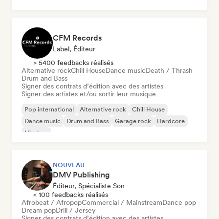
Funk Brésilien
Musique caribéenne
Hardcore
CFM Records
Label, Éditeur
> 5400 feedbacks réalisés
Alternative rock
Chill House
Dance music
Death / Thrash
Drum and Bass
Signer des contrats d’édition avec des artistes
Signer des artistes et/ou sortir leur musique
Pop international
Alternative rock
Chill House
Dance music
Drum and Bass
Garage rock
Hardcore
Hip-hop
NOUVEAU
DMV Publishing
Éditeur, Spécialiste Son
< 100 feedbacks réalisés
Afrobeat / Afropop
Commercial / Mainstream
Dance pop
Dream pop
Drill / Jersey
Signer des contrats d’édition avec des artistes