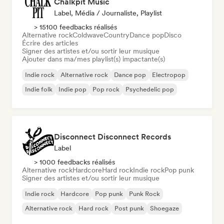
Chalkpit Music
Label, Média / Journaliste, Playlist
> 15100 feedbacks réalisés
Alternative rock
Coldwave
Country
Dance pop
Disco
Écrire des articles
Signer des artistes et/ou sortir leur musique
Ajouter dans ma/mes playlist(s) impactante(s)
Indie rock
Alternative rock
Dance pop
Electropop
Indie folk
Indie pop
Pop rock
Psychedelic pop
Disconnect Disconnect Records
Label
> 1000 feedbacks réalisés
Alternative rock
Hardcore
Hard rock
Indie rock
Pop punk
Signer des artistes et/ou sortir leur musique
Indie rock
Hardcore
Pop punk
Punk Rock
Alternative rock
Hard rock
Post punk
Shoegaze