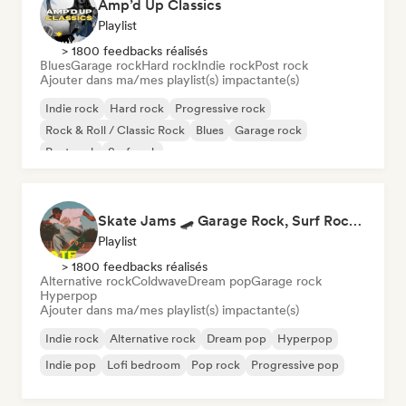
Amp’d Up Classics
Playlist
> 1800 feedbacks réalisés
Blues
Garage rock
Hard rock
Indie rock
Post rock
Ajouter dans ma/mes playlist(s) impactante(s)
Indie rock
Hard rock
Progressive rock
Rock & Roll / Classic Rock
Blues
Garage rock
Post rock
Surf rock
Skate Jams 🛹 Garage Rock, Surf Rock & Neo-Psych
Playlist
> 1800 feedbacks réalisés
Alternative rock
Coldwave
Dream pop
Garage rock
Hyperpop
Ajouter dans ma/mes playlist(s) impactante(s)
Indie rock
Alternative rock
Dream pop
Hyperpop
Indie pop
Lofi bedroom
Pop rock
Progressive pop