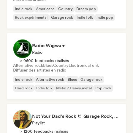
Indie rock
Americana
Country
Dream pop
Rock expérimental
Garage rock
Indie folk
Indie pop
Radio Wigwam
Radio
> 9600 feedbacks réalisés
Alternative rock
Blues
Country
Electronica
Funk
Diffuser des artistes en radio
Indie rock
Alternative rock
Blues
Garage rock
Hard rock
Indie folk
Metal / Heavy metal
Pop rock
Not Your Dad’s Rock 🤘 Garage Rock, Alt-Rock & Indie Anthems
Playlist
> 1200 feedbacks réalisés