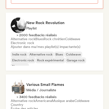
New Rock Revolution
Playlist
> 2000 feedbacks réalisés
Alternative rock
Blues
Rock chrétien
Coldwave
Electronic rock
Ajouter dans ma/mes playlist(s) impactante(s)
Indie rock
Alternative rock
Blues
Coldwave
Electronic rock
Rock expérimental
Garage rock
New wave
Various Small Flames
Média / Journaliste
> 3400 feedbacks réalisés
Alternative rock
Americana
Musique arabe
Coldwave
Country
Écrire des articles