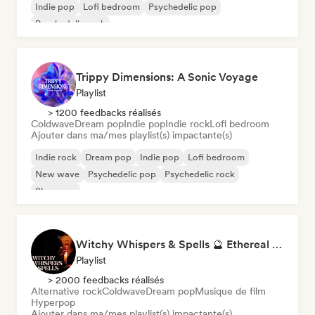
Indie pop
Lofi bedroom
Psychedelic pop
Psychedelic rock
Trippy Dimensions: A Sonic Voyage
Playlist
> 1200 feedbacks réalisés
Coldwave
Dream pop
Indie pop
Indie rock
Lofi bedroom
Ajouter dans ma/mes playlist(s) impactante(s)
Indie rock
Dream pop
Indie pop
Lofi bedroom
New wave
Psychedelic pop
Psychedelic rock
Shoegaze
Witchy Whispers & Spells 🔮 Ethereal Art Pop & Dream Pop
Playlist
> 2000 feedbacks réalisés
Alternative rock
Coldwave
Dream pop
Musique de film
Hyperpop
Ajouter dans ma/mes playlist(s) impactante(s)