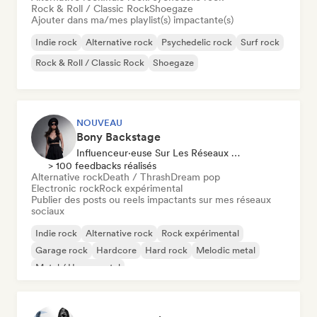
Rock & Roll / Classic Rock
Shoegaze
Ajouter dans ma/mes playlist(s) impactante(s)
Indie rock
Alternative rock
Psychedelic rock
Surf rock
Rock & Roll / Classic Rock
Shoegaze
NOUVEAU
Bony Backstage
Influenceur·euse Sur Les Réseaux Sociaux
> 100 feedbacks réalisés
Alternative rock
Death / Thrash
Dream pop
Electronic rock
Rock expérimental
Publier des posts ou reels impactants sur mes réseaux
sociaux
Indie rock
Alternative rock
Rock expérimental
Garage rock
Hardcore
Hard rock
Melodic metal
Metal / Heavy metal