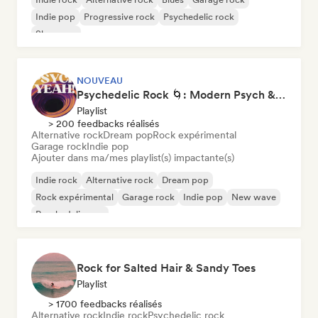
Indie pop
Progressive rock
Psychedelic rock
Shoegaze
NOUVEAU
Psychedelic Rock 🌀: Modern Psych & Turkish Vibes
Playlist
> 200 feedbacks réalisés
Alternative rock
Dream pop
Rock expérimental
Garage rock
Indie pop
Ajouter dans ma/mes playlist(s) impactante(s)
Indie rock
Alternative rock
Dream pop
Rock expérimental
Garage rock
Indie pop
New wave
Psychedelic pop
Rock for Salted Hair & Sandy Toes
Playlist
> 1700 feedbacks réalisés
Alternative rock
Indie rock
Psychedelic rock