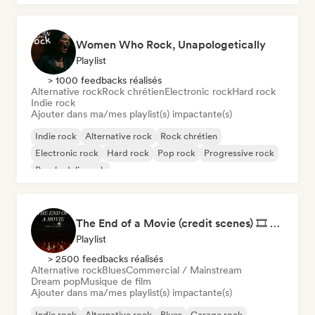
Women Who Rock, Unapologetically
Playlist
> 1000 feedbacks réalisés
Alternative rock
Rock chrétien
Electronic rock
Hard rock
Indie rock
Ajouter dans ma/mes playlist(s) impactante(s)
Indie rock
Alternative rock
Rock chrétien
Electronic rock
Hard rock
Pop rock
Progressive rock
Psychedelic rock
The End of a Movie (credit scenes) 🎞️ Cinematic Dream Pop & Bedroom Indie
Playlist
> 2500 feedbacks réalisés
Alternative rock
Blues
Commercial / Mainstream
Dream pop
Musique de film
Ajouter dans ma/mes playlist(s) impactante(s)
Indie rock
Alternative rock
Blues
Garage rock