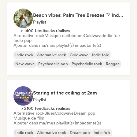
Beach vibes: Palm Tree Breezes 🌴 Indie Folk, Acoustic & Singer-Songwriter
Playlist
> 1400 feedbacks réalisés
Alternative rock
Musique caribéenne
Coldwave
Indie folk
Indie pop
Ajouter dans ma/mes playlist(s) impactante(s)
Indie rock
Alternative rock
Coldwave
Indie folk
New wave
Psychedelic pop
Psychedelic rock
Reggae
Staring at the ceiling at 2am
Playlist
> 2100 feedbacks réalisés
Alternative rock
Blues
Coldwave
Dream pop
Musique de film
Ajouter dans ma/mes playlist(s) impactante(s)
Indie rock
Alternative rock
Dream pop
Indie folk