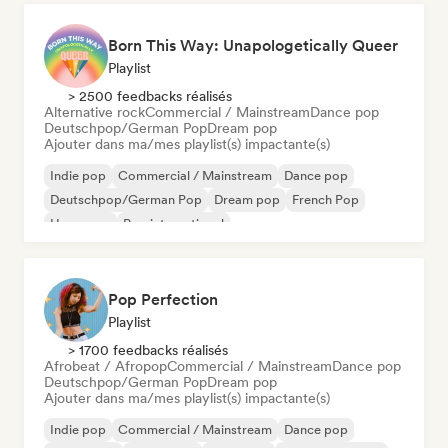
Born This Way: Unapologetically Queer
Playlist
> 2500 feedbacks réalisés
Alternative rock
Commercial / Mainstream
Dance pop
Deutschpop/German Pop
Dream pop
Ajouter dans ma/mes playlist(s) impactante(s)
Indie pop
Commercial / Mainstream
Dance pop
Deutschpop/German Pop
Dream pop
French Pop
Hyperpop
Pop international
Pop Perfection
Playlist
> 1700 feedbacks réalisés
Afrobeat / Afropop
Commercial / Mainstream
Dance pop
Deutschpop/German Pop
Dream pop
Ajouter dans ma/mes playlist(s) impactante(s)
Indie pop
Commercial / Mainstream
Dance pop