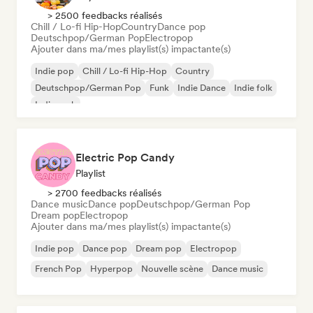
> 2500 feedbacks réalisés
Chill / Lo-fi Hip-Hop
Country
Dance pop
Deutschpop/German Pop
Electropop
Ajouter dans ma/mes playlist(s) impactante(s)
Indie pop
Chill / Lo-fi Hip-Hop
Country
Deutschpop/German Pop
Funk
Indie Dance
Indie folk
Indie rock
Electric Pop Candy
Playlist
> 2700 feedbacks réalisés
Dance music
Dance pop
Deutschpop/German Pop
Dream pop
Electropop
Ajouter dans ma/mes playlist(s) impactante(s)
Indie pop
Dance pop
Dream pop
Electropop
French Pop
Hyperpop
Nouvelle scène
Dance music