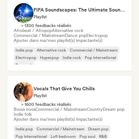
FIFA Soundscapes: The Ultimate Soundtrack ⚽️ Festival Indie, Electropop & Dance Anthems
Playlist
> 1300 feedbacks réalisés
Afrobeat / Afropop
Alternative rock
Commercial / Mainstream
Dance pop
Electropop
Ajouter dans ma/mes playlist(s) impactante(s)
Indie pop
Alternative rock
Commercial / Mainstream
Electropop
Hyperpop
Indie rock
Pop international
Pop rock
Vocals That Give You Chills
Playlist
> 1600 feedbacks réalisés
Bossa nova
Commercial / Mainstream
Country
Dream pop
Indie folk
Ajouter dans ma/mes playlist(s) impactante(s)
Indie pop
Commercial / Mainstream
Dream pop
Pop international
Lofi bedroom
Pop soul
R&B