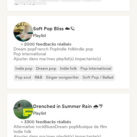
Psychedelic pop
Soft Pop Bliss ☁️🪐
Playlist
> 2000 feedbacks réalisés
Dream pop
French Pop
Indie folk
Indie pop
Pop international
Ajouter dans ma/mes playlist(s) impactante(s)
Indie pop
Dream pop
Indie folk
Pop international
Pop soul
R&B
Singer-songwriter
Soft Pop / Ballad
Drenched in Summer Rain 🌧️🌴
Playlist
> 3300 feedbacks réalisés
Alternative rock
Blues
Dream pop
Musique de film
Indie folk
Ajouter dans ma/mes playlist(s) impactante(s)