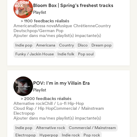
Bloom Box | Spring’s freshest tracks
Playlist
> 1100 feedbacks réalisés
Americana
Bossa nova
Musique Chrétienne
Country
Deutschpop/German Pop
Ajouter dans ma/mes playlist(s) impactante(s)
Indie pop
Americana
Country
Disco
Dream pop
Funky / Jackin House
Indie folk
Pop soul
POV: I'm in my Villain Era
Playlist
> 2000 feedbacks réalisés
Alternative rock
Chill / Lo-fi Hip-Hop
Cloud Rap / Hip Hop
Commercial / Mainstream
Electropop
Ajouter dans ma/mes playlist(s) impactante(s)
Indie pop
Alternative rock
Commercial / Mainstream
Electropop
Hyperpop
Indie rock
Pop rock