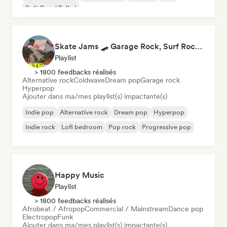
Soft Pop / Ballad
Skate Jams 🛹 Garage Rock, Surf Rock & Neo-Psych
Playlist
> 1800 feedbacks réalisés
Alternative rock
Coldwave
Dream pop
Garage rock
Hyperpop
Ajouter dans ma/mes playlist(s) impactante(s)
Indie pop
Alternative rock
Dream pop
Hyperpop
Indie rock
Lofi bedroom
Pop rock
Progressive pop
Happy Music
Playlist
> 1800 feedbacks réalisés
Afrobeat / Afropop
Commercial / Mainstream
Dance pop
Electropop
Funk
Ajouter dans ma/mes playlist(s) impactante(s)