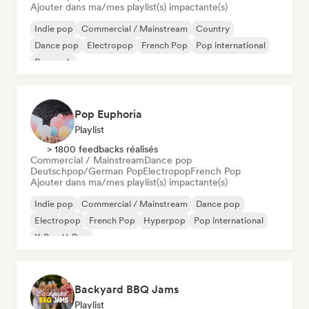
Ajouter dans ma/mes playlist(s) impactante(s)
Indie pop
Commercial / Mainstream
Country
Dance pop
Electropop
French Pop
Pop international
Pop rock
Pop Euphoria
Playlist
> 1800 feedbacks réalisés
Commercial / Mainstream
Dance pop
Deutschpop/German Pop
Electropop
French Pop
Ajouter dans ma/mes playlist(s) impactante(s)
Indie pop
Commercial / Mainstream
Dance pop
Electropop
French Pop
Hyperpop
Pop international
K-Pop/J-Pop
Backyard BBQ Jams
Playlist