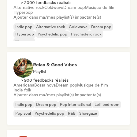
> 2000 feedbacks réalisés
Alternative rock
Coldwave
Dream pop
Musique de film
Hyperpop
Ajouter dans ma/mes playlist(s) impactante(s)
Indie pop
Alternative rock
Coldwave
Dream pop
Hyperpop
Psychedelic pop
Psychedelic rock
Shoegaze
Relax & Good Vibes
Playlist
> 900 feedbacks réalisés
Americana
Bossa nova
Dream pop
Musique de film
Indie folk
Ajouter dans ma/mes playlist(s) impactante(s)
Indie pop
Dream pop
Pop international
Lofi bedroom
Pop soul
Psychedelic pop
R&B
Shoegaze