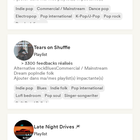
Indie pop
Commercial / Mainstream
Dance pop
Electropop
Pop international
K-Pop/J-Pop
Pop rock
Psychedelic pop
Tears on Shuffle
Playlist
> 3300 feedbacks réalisés
Alternative rock
Blues
Commercial / Mainstream
Dream pop
Indie folk
Ajouter dans ma/mes playlist(s) impactante(s)
Indie pop
Blues
Indie folk
Pop international
Lofi bedroom
Pop soul
Singer-songwriter
Soft Pop / Ballad
Late Night Drives 🎆
Playlist