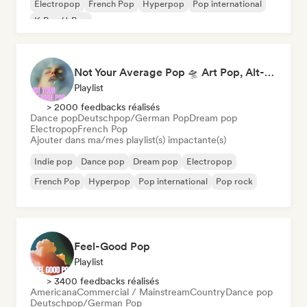
Electropop
French Pop
Hyperpop
Pop international
K-Pop/J-Pop
Not Your Average Pop 🛸 Art Pop, Alt-Pop & Indie Pop
Playlist
> 2000 feedbacks réalisés
Dance pop
Deutschpop/German Pop
Dream pop
Electropop
French Pop
Ajouter dans ma/mes playlist(s) impactante(s)
Indie pop
Dance pop
Dream pop
Electropop
French Pop
Hyperpop
Pop international
Pop rock
Feel-Good Pop
Playlist
> 3400 feedbacks réalisés
Americana
Commercial / Mainstream
Country
Dance pop
Deutschpop/German Pop