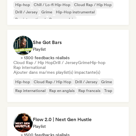
Hip-hop
Chill / Lo-fi Hip-Hop
Cloud Rap / Hip Hop
Drill / Jersey
Grime
Hip-Hop instrumental
Rap international
Rap en anglais
She Got Bars
Playlist
> 1300 feedbacks réalisés
Cloud Rap / Hip Hop
Drill / Jersey
Grime
Hip-hop
Rap international
Ajouter dans ma/mes playlist(s) impactante(s)
Hip-hop
Cloud Rap / Hip Hop
Drill / Jersey
Grime
Rap international
Rap en anglais
Rap francais
Trap
Flow 2.0 | Next Gen Hustle
Playlist
> 1500 feedbacks réalisés