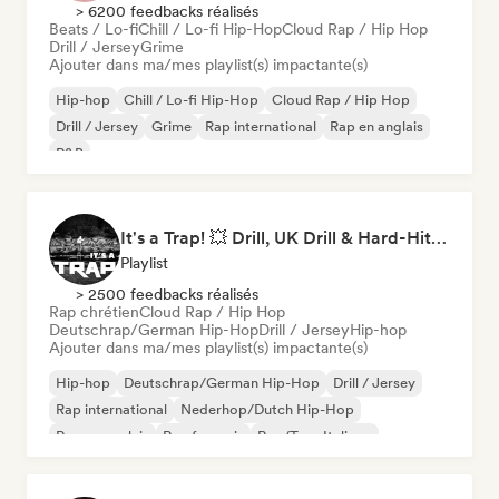
> 6200 feedbacks réalisés
Beats / Lo-fi
Chill / Lo-fi Hip-Hop
Cloud Rap / Hip Hop
Drill / Jersey
Grime
Ajouter dans ma/mes playlist(s) impactante(s)
Hip-hop
Chill / Lo-fi Hip-Hop
Cloud Rap / Hip Hop
Drill / Jersey
Grime
Rap international
Rap en anglais
R&B
It's a Trap! 💥 Drill, UK Drill & Hard-Hitting Trap
Playlist
> 2500 feedbacks réalisés
Rap chrétien
Cloud Rap / Hip Hop
Deutschrap/German Hip-Hop
Drill / Jersey
Hip-hop
Ajouter dans ma/mes playlist(s) impactante(s)
Hip-hop
Deutschrap/German Hip-Hop
Drill / Jersey
Rap international
Nederhop/Dutch Hip-Hop
Rap en anglais
Rap francais
Rap/Trap Italiano