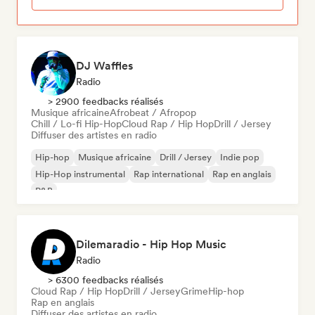
DJ Waffles
Radio
> 2900 feedbacks réalisés
Musique africaine
Afrobeat / Afropop
Chill / Lo-fi Hip-Hop
Cloud Rap / Hip Hop
Drill / Jersey
Diffuser des artistes en radio
Hip-hop
Musique africaine
Drill / Jersey
Indie pop
Hip-Hop instrumental
Rap international
Rap en anglais
R&B
Dilemaradio - Hip Hop Music
Radio
> 6300 feedbacks réalisés
Cloud Rap / Hip Hop
Drill / Jersey
Grime
Hip-hop
Rap en anglais
Diffuser des artistes en radio