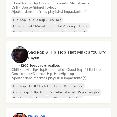
Cloud Rap / Hip Hop
Commercial / Mainstream
Drill / Jersey
Grime
Hip-hop
Ajouter dans ma/mes playlist(s) impactante(s)
Hip-hop
Cloud Rap / Hip Hop
Commercial / Mainstream
Drill / Jersey
Grime
Rap international
Rap en anglais
Rap francais
Sad Rap & Hip-Hop That Makes You Cry
Playlist
> 1200 feedbacks réalisés
Chill / Lo-fi Hip-Hop
Rap chrétien
Cloud Rap / Hip Hop
Deutschrap/German Hip-Hop
Hip-hop
Ajouter dans ma/mes playlist(s) impactante(s)
Hip-hop
Chill / Lo-fi Hip-Hop
Rap chrétien
Cloud Rap / Hip Hop
Rap international
Rap en anglais
Rap francais
Deutschrap/German Hip-Hop
NOUVEAU