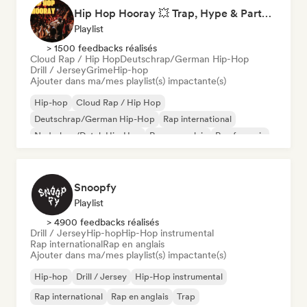
Hip Hop Hooray 💥 Trap, Hype & Party Rap Bangers
Playlist
> 1500 feedbacks réalisés
Cloud Rap / Hip Hop
Deutschrap/German Hip-Hop
Drill / Jersey
Grime
Hip-hop
Ajouter dans ma/mes playlist(s) impactante(s)
Hip-hop
Cloud Rap / Hip Hop
Deutschrap/German Hip-Hop
Rap international
Nederhop/Dutch Hip-Hop
Rap en anglais
Rap francais
Rap/Trap Italiano
Snoopfy
Playlist
> 4900 feedbacks réalisés
Drill / Jersey
Hip-hop
Hip-Hop instrumental
Rap international
Rap en anglais
Ajouter dans ma/mes playlist(s) impactante(s)
Hip-hop
Drill / Jersey
Hip-Hop instrumental
Rap international
Rap en anglais
Trap