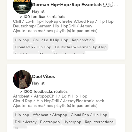
German Hip-Hop/Rap Essentials 🇩🇪 Deutschrap, Cloud Rap & Trap
Playlist
> 100 feedbacks réalisés
Chill / Lo-fi Hip-Hop
Rap chrétien
Cloud Rap / Hip Hop
Deutschrap/German Hip-Hop
Drill / Jersey
Ajouter dans ma/mes playlist(s) impactante(s)
Hip-hop
Chill / Lo-fi Hip-Hop
Rap chrétien
Cloud Rap / Hip Hop
Deutschrap/German Hip-Hop
Drill / Jersey
Grime
Rap international
Cool Vibes
Playlist
> 1200 feedbacks réalisés
Afrobeat / Afropop
Chill / Lo-fi Hip-Hop
Cloud Rap / Hip Hop
Drill / Jersey
Electronic rock
Ajouter dans ma/mes playlist(s) impactante(s)
Hip-hop
Afrobeat / Afropop
Cloud Rap / Hip Hop
Drill / Jersey
Electropop
Hyperpop
Rap international
Phonk