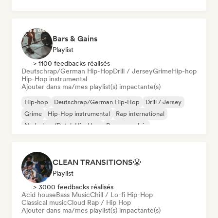
Bars & Gains
Playlist
> 1100 feedbacks réalisés
Deutschrap/German Hip-Hop
Drill / Jersey
Grime
Hip-hop
Hip-Hop instrumental
Ajouter dans ma/mes playlist(s) impactante(s)
Hip-hop
Deutschrap/German Hip-Hop
Drill / Jersey
Grime
Hip-Hop instrumental
Rap international
Nederhop/Dutch Hip-Hop
Rap en anglais
CLEAN TRANSITIONS😤
Playlist
> 3000 feedbacks réalisés
Acid house
Bass Music
Chill / Lo-fi Hip-Hop
Classical music
Cloud Rap / Hip Hop
Ajouter dans ma/mes playlist(s) impactante(s)