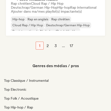
Rap chrétien
Cloud Rap / Hip Hop
Deutschrap/German Hip-Hop
Hip-hop
Rap international
Ajouter dans ma/mes playlist(s) impactante(s)
Hip-hop
Rap en anglais
Rap chrétien
Cloud Rap / Hip Hop
Deutschrap/German Hip-Hop
Rap international
Nederhop/Dutch Hip-Hop
Rap francais
1
2
3
...
17
Genres des médias / pros
Top Classique / Instrumental
Top Electronic
Top Folk / Acoustique
Top Hip-hop / Rap