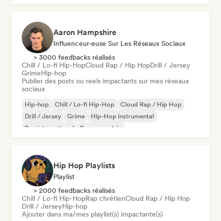
Aaron Hampshire
Influenceur·euse Sur Les Réseaux Sociaux
> 3000 feedbacks réalisés
Chill / Lo-fi Hip-Hop
Cloud Rap / Hip Hop
Drill / Jersey
Grime
Hip-hop
Publier des posts ou reels impactants sur mes réseaux
sociaux
Hip-hop
Chill / Lo-fi Hip-Hop
Cloud Rap / Hip Hop
Drill / Jersey
Grime
Hip-Hop instrumental
Rap international
Rap en anglais
Hip Hop Playlists
Playlist
> 2000 feedbacks réalisés
Chill / Lo-fi Hip-Hop
Rap chrétien
Cloud Rap / Hip Hop
Drill / Jersey
Hip-hop
Ajouter dans ma/mes playlist(s) impactante(s)