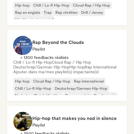
Hip-hop
Chill / Lo-fi Hip-Hop
Cloud Rap / Hip Hop
Rap en anglais
Trap
Rap chrétien
Drill / Jersey
Hip-Hop instrumental
Rap Beyond the Clouds
Playlist
> 1300 feedbacks réalisés
Chill / Lo-fi Hip-Hop
Cloud Rap / Hip Hop
Deutschrap/German Hip-Hop
Hip-hop
Rap international
Ajouter dans ma/mes playlist(s) impactante(s)
Hip-hop
Cloud Rap / Hip Hop
Rap international
Chill / Lo-fi Hip-Hop
Deutschrap/German Hip-Hop
Nederhop/Dutch Hip-Hop
Rap en anglais
Rap francais
Hip-hop that makes you nod in silence
Playlist
> 3500 feedbacks réalisés