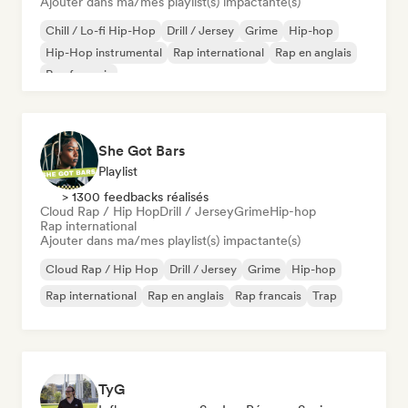
Ajouter dans ma/mes playlist(s) impactante(s)
Chill / Lo-fi Hip-Hop
Drill / Jersey
Grime
Hip-hop
Hip-Hop instrumental
Rap international
Rap en anglais
Rap francais
She Got Bars
Playlist
> 1300 feedbacks réalisés
Cloud Rap / Hip Hop
Drill / Jersey
Grime
Hip-hop
Rap international
Ajouter dans ma/mes playlist(s) impactante(s)
Cloud Rap / Hip Hop
Drill / Jersey
Grime
Hip-hop
Rap international
Rap en anglais
Rap francais
Trap
TyG