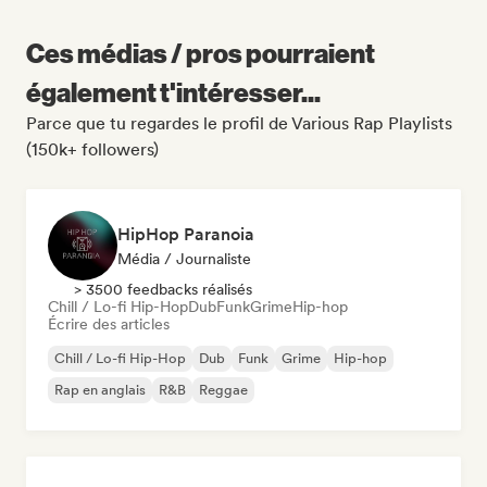
Ces médias / pros pourraient
également t'intéresser...
Parce que tu regardes le profil de Various Rap Playlists
(150k+ followers)
HipHop Paranoia
Média / Journaliste
> 3500 feedbacks réalisés
Chill / Lo-fi Hip-Hop
Dub
Funk
Grime
Hip-hop
Écrire des articles
Chill / Lo-fi Hip-Hop
Dub
Funk
Grime
Hip-hop
Rap en anglais
R&B
Reggae