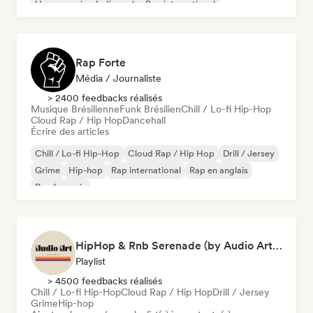
House music
Indie rock
Rap international
Rap Forte
Média / Journaliste
> 2400 feedbacks réalisés
Musique Brésilienne
Funk Brésilien
Chill / Lo-fi Hip-Hop
Cloud Rap / Hip Hop
Dancehall
Écrire des articles
Chill / Lo-fi Hip-Hop
Cloud Rap / Hip Hop
Drill / Jersey
Grime
Hip-hop
Rap international
Rap en anglais
Rap francais
HipHop & Rnb Serenade (by Audio Art Central)
Playlist
> 4500 feedbacks réalisés
Chill / Lo-fi Hip-Hop
Cloud Rap / Hip Hop
Drill / Jersey
Grime
Hip-hop