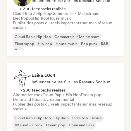
Influenceur·euse Sur Les Réseaux Sociaux
> 300 feedbacks réalisés
Cloud Rap / Hip Hop
Commercial / Mainstream
Electropop
Hip-hop
House music
Publier des posts ou reels impactants sur mes réseaux
sociaux
Cloud Rap / Hip Hop
Commercial / Mainstream
Electropop
Hip-hop
House music
Pop punk
R&B
Trap
Laika.c0c4
Influenceur·euse Sur Les Réseaux Sociaux
> 200 feedbacks réalisés
Alternative rock
Cloud Rap / Hip Hop
Dream pop
Drum and Bass
Jazz expérimental
Publier des posts ou reels impactants sur mes réseaux
sociaux
Cloud Rap / Hip Hop
Hip-hop
Indie folk
Noise
Alternative rock
Dream pop
Drum and Bass