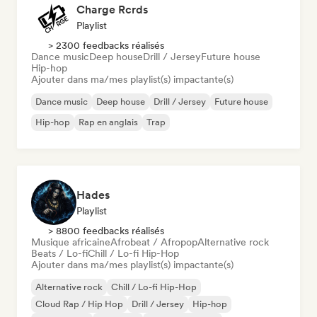
Charge Rcrds
Playlist
> 2300 feedbacks réalisés
Dance music
Deep house
Drill / Jersey
Future house
Hip-hop
Ajouter dans ma/mes playlist(s) impactante(s)
Dance music
Deep house
Drill / Jersey
Future house
Hip-hop
Rap en anglais
Trap
Hades
Playlist
> 8800 feedbacks réalisés
Musique africaine
Afrobeat / Afropop
Alternative rock
Beats / Lo-fi
Chill / Lo-fi Hip-Hop
Ajouter dans ma/mes playlist(s) impactante(s)
Alternative rock
Chill / Lo-fi Hip-Hop
Cloud Rap / Hip Hop
Drill / Jersey
Hip-hop