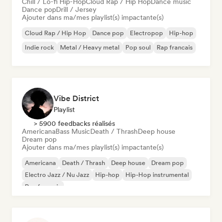
Chill / Lo-fi Hip-Hop
Cloud Rap / Hip Hop
Dance music
Dance pop
Drill / Jersey
Ajouter dans ma/mes playlist(s) impactante(s)
Cloud Rap / Hip Hop
Dance pop
Electropop
Hip-hop
Indie rock
Metal / Heavy metal
Pop soul
Rap francais
Vibe District
Playlist
> 5900 feedbacks réalisés
Americana
Bass Music
Death / Thrash
Deep house
Dream pop
Ajouter dans ma/mes playlist(s) impactante(s)
Americana
Death / Thrash
Deep house
Dream pop
Electro Jazz / Nu Jazz
Hip-hop
Hip-Hop instrumental
Rap francais