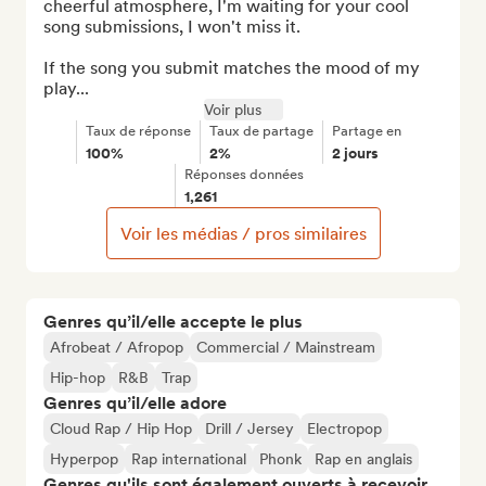
cheerful atmosphere, I'm waiting for your cool 
song submissions, I won't miss it.

If the song you submit matches the mood of my 
play...
Voir plus
Taux de réponse
Taux de partage
Partage en
100%
2%
2 jours
Réponses données
1,261
Voir les médias / pros similaires
Genres qu’il/elle accepte le plus
Afrobeat / Afropop
Commercial / Mainstream
Hip-hop
R&B
Trap
Genres qu’il/elle adore
Cloud Rap / Hip Hop
Drill / Jersey
Electropop
Hyperpop
Rap international
Phonk
Rap en anglais
Genres qu'ils sont également ouverts à recevoir