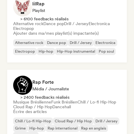
lilRap
Playlist
> 6100 feedbacks réalisés
Alternative rock
Dance pop
Drill / Jersey
Electronica
Electropop
Ajouter dans ma/mes playlist(s) impactante(s)
Alternative rock
Dance pop
Drill / Jersey
Electronica
Electropop
Hip-hop
Hip-Hop instrumental
Pop soul
Rap Forte
Média / Journaliste
> 2400 feedbacks réalisés
Musique Brésilienne
Funk Brésilien
Chill / Lo-fi Hip-Hop
Cloud Rap / Hip Hop
Dancehall
Écrire des articles
Chill / Lo-fi Hip-Hop
Cloud Rap / Hip Hop
Drill / Jersey
Grime
Hip-hop
Rap international
Rap en anglais