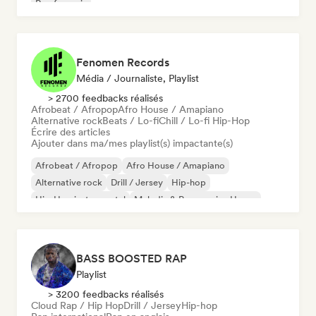
Rap francais
Fenomen Records
Média / Journaliste, Playlist
> 2700 feedbacks réalisés
Afrobeat / Afropop
Afro House / Amapiano
Alternative rock
Beats / Lo-fi
Chill / Lo-fi Hip-Hop
Écrire des articles
Ajouter dans ma/mes playlist(s) impactante(s)
Afrobeat / Afropop
Afro House / Amapiano
Alternative rock
Drill / Jersey
Hip-hop
Hip-Hop instrumental
Melodic & Progressive House
Reggaeton
BASS BOOSTED RAP
Playlist
> 3200 feedbacks réalisés
Cloud Rap / Hip Hop
Drill / Jersey
Hip-hop