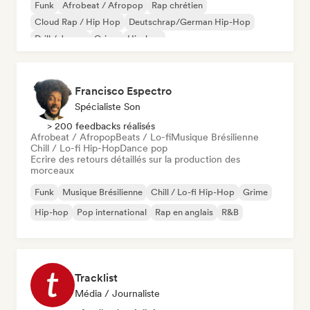
Funk
Afrobeat / Afropop
Rap chrétien
Cloud Rap / Hip Hop
Deutschrap/German Hip-Hop
Drill / Jersey
Grime
Hip-hop
Francisco Espectro
Spécialiste Son
> 200 feedbacks réalisés
Afrobeat / Afropop
Beats / Lo-fi
Musique Brésilienne
Chill / Lo-fi Hip-Hop
Dance pop
Ecrire des retours détaillés sur la production des
morceaux
Funk
Musique Brésilienne
Chill / Lo-fi Hip-Hop
Grime
Hip-hop
Pop international
Rap en anglais
R&B
Tracklist
Média / Journaliste