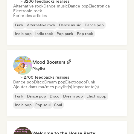
> 3200 feedbacks réalisés
Alternative rock
Dance music
Dance pop
Electronica
Electronic rock
Écrire des articles
Funk
Alternative rock
Dance music
Dance pop
Indie pop
Indie rock
Pop punk
Pop rock
Mood Boosters 🌈
Playlist
> 2700 feedbacks réalisés
Dance pop
Disco
Dream pop
Electropop
Funk
Ajouter dans ma/mes playlist(s) impactante(s)
Funk
Dance pop
Disco
Dream pop
Electropop
Indie pop
Pop soul
Soul
Welcome to the House Party