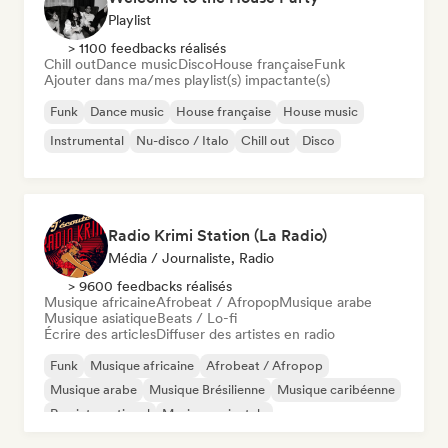
Playlist
> 1100 feedbacks réalisés
Chill out
Dance music
Disco
House française
Funk
Ajouter dans ma/mes playlist(s) impactante(s)
Funk
Dance music
House française
House music
Instrumental
Nu-disco / Italo
Chill out
Disco
Radio Krimi Station (La Radio)
Média / Journaliste, Radio
> 9600 feedbacks réalisés
Musique africaine
Afrobeat / Afropop
Musique arabe
Musique asiatique
Beats / Lo-fi
Écrire des articles
Diffuser des artistes en radio
Funk
Musique africaine
Afrobeat / Afropop
Musique arabe
Musique Brésilienne
Musique caribéenne
Rap international
Musique orientale