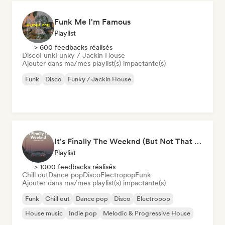
Funk Me I'm Famous
Playlist
> 600 feedbacks réalisés
Disco
Funk
Funky / Jackin House
Ajouter dans ma/mes playlist(s) impactante(s)
Funk
Disco
Funky / Jackin House
It's Finally The Weeknd (But Not That One)
Playlist
> 1000 feedbacks réalisés
Chill out
Dance pop
Disco
Electropop
Funk
Ajouter dans ma/mes playlist(s) impactante(s)
Funk
Chill out
Dance pop
Disco
Electropop
House music
Indie pop
Melodic & Progressive House