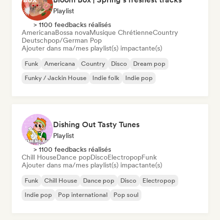
Playlist
> 1100 feedbacks réalisés
Americana
Bossa nova
Musique Chrétienne
Country
Deutschpop/German Pop
Ajouter dans ma/mes playlist(s) impactante(s)
Funk
Americana
Country
Disco
Dream pop
Funky / Jackin House
Indie folk
Indie pop
Dishing Out Tasty Tunes
Playlist
> 1100 feedbacks réalisés
Chill House
Dance pop
Disco
Electropop
Funk
Ajouter dans ma/mes playlist(s) impactante(s)
Funk
Chill House
Dance pop
Disco
Electropop
Indie pop
Pop international
Pop soul