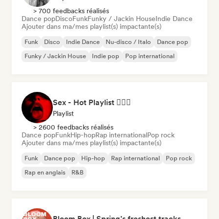
> 700 feedbacks réalisés
Dance pop
Disco
Funk
Funky / Jackin House
Indie Dance
Ajouter dans ma/mes playlist(s) impactante(s)
Funk
Disco
Indie Dance
Nu-disco / Italo
Dance pop
Funky / Jackin House
Indie pop
Pop international
Sex - Hot Playlist ❤️‍🔥🔞
Playlist
> 2600 feedbacks réalisés
Dance pop
Funk
Hip-hop
Rap international
Pop rock
Ajouter dans ma/mes playlist(s) impactante(s)
Funk
Dance pop
Hip-hop
Rap international
Pop rock
Rap en anglais
R&B
Bloom Box | Spring’s freshest tracks