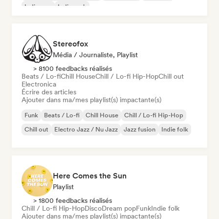
Indie pop
Indie rock
Stereofox
Média / Journaliste, Playlist
> 8100 feedbacks réalisés
Beats / Lo-fi
Chill House
Chill / Lo-fi Hip-Hop
Chill out
Electronica
Écrire des articles
Ajouter dans ma/mes playlist(s) impactante(s)
Funk
Beats / Lo-fi
Chill House
Chill / Lo-fi Hip-Hop
Chill out
Electro Jazz / Nu Jazz
Jazz fusion
Indie folk
Here Comes the Sun
Playlist
> 1800 feedbacks réalisés
Chill / Lo-fi Hip-Hop
Disco
Dream pop
Funk
Indie folk
Ajouter dans ma/mes playlist(s) impactante(s)