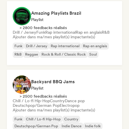
Amazing Playlists Brazil
Playlist
> 2800 feedbacks réalisés
Drill / Jersey
Funk
Rap international
Rap en anglais
R&B
Ajouter dans ma/mes playlist(s) impactante(s)
Funk
Drill / Jersey
Rap international
Rap en anglais
R&B
Reggae
Rock & Roll / Classic Rock
Soul
Backyard BBQ Jams
Playlist
> 2500 feedbacks réalisés
Chill / Lo-fi Hip-Hop
Country
Dance pop
Deutschpop/German Pop
Electropop
Ajouter dans ma/mes playlist(s) impactante(s)
Funk
Chill / Lo-fi Hip-Hop
Country
Deutschpop/German Pop
Indie Dance
Indie folk