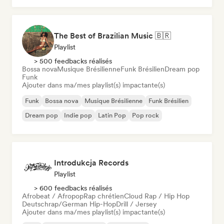
The Best of Brazilian Music 🇧🇷
Playlist
> 500 feedbacks réalisés
Bossa nova
Musique Brésilienne
Funk Brésilien
Dream pop
Funk
Ajouter dans ma/mes playlist(s) impactante(s)
Funk
Bossa nova
Musique Brésilienne
Funk Brésilien
Dream pop
Indie pop
Latin Pop
Pop rock
Introdukcja Records
Playlist
> 600 feedbacks réalisés
Afrobeat / Afropop
Rap chrétien
Cloud Rap / Hip Hop
Deutschrap/German Hip-Hop
Drill / Jersey
Ajouter dans ma/mes playlist(s) impactante(s)