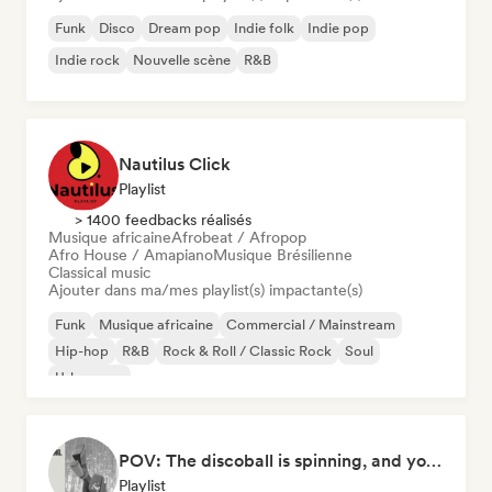
Funk
Disco
Dream pop
Indie folk
Indie pop
Indie rock
Nouvelle scène
R&B
Nautilus Click
Playlist
> 1400 feedbacks réalisés
Musique africaine
Afrobeat / Afropop
Afro House / Amapiano
Musique Brésilienne
Classical music
Ajouter dans ma/mes playlist(s) impactante(s)
Funk
Musique africaine
Commercial / Mainstream
Hip-hop
R&B
Rock & Roll / Classic Rock
Soul
Urban pop
POV: The discoball is spinning, and you’re the star
Playlist