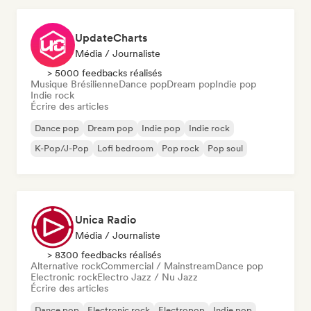
UpdateCharts
Média / Journaliste
> 5000 feedbacks réalisés
Musique Brésilienne
Dance pop
Dream pop
Indie pop
Indie rock
Écrire des articles
Dance pop
Dream pop
Indie pop
Indie rock
K-Pop/J-Pop
Lofi bedroom
Pop rock
Pop soul
Unica Radio
Média / Journaliste
> 8300 feedbacks réalisés
Alternative rock
Commercial / Mainstream
Dance pop
Electronic rock
Electro Jazz / Nu Jazz
Écrire des articles
Dance pop
Electronic rock
Electropop
Indie pop