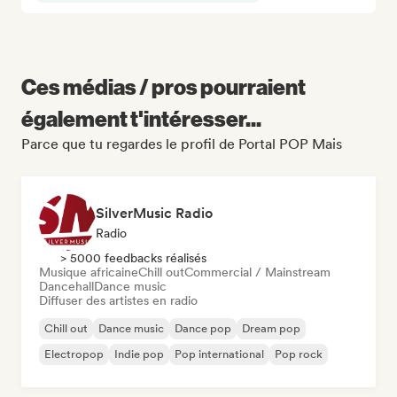
Ces médias / pros pourraient
également t'intéresser...
Parce que tu regardes le profil de Portal POP Mais
SilverMusic Radio
Radio
> 5000 feedbacks réalisés
Musique africaine
Chill out
Commercial / Mainstream
Dancehall
Dance music
Diffuser des artistes en radio
Chill out
Dance music
Dance pop
Dream pop
Electropop
Indie pop
Pop international
Pop rock