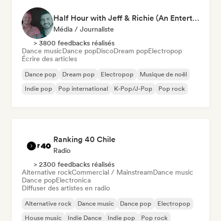
Half Hour with Jeff & Richie (An Entertainment Podcast)
Média / Journaliste
> 3800 feedbacks réalisés
Dance music
Dance pop
Disco
Dream pop
Electropop
Écrire des articles
Dance pop
Dream pop
Electropop
Musique de noël
Indie pop
Pop international
K-Pop/J-Pop
Pop rock
Ranking 40 Chile
Radio
> 2300 feedbacks réalisés
Alternative rock
Commercial / Mainstream
Dance music
Dance pop
Electronica
Diffuser des artistes en radio
Alternative rock
Dance music
Dance pop
Electropop
House music
Indie Dance
Indie pop
Pop rock