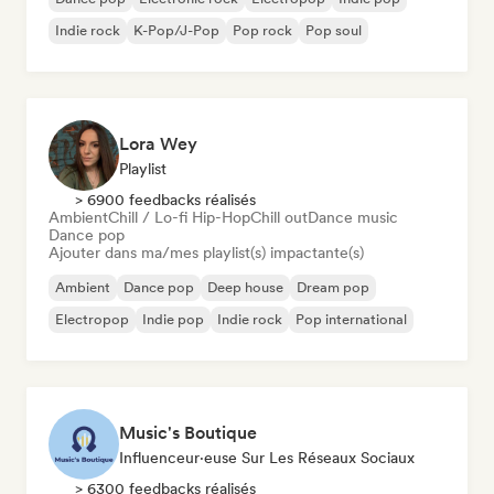
Indie rock
K-Pop/J-Pop
Pop rock
Pop soul
Lora Wey
Playlist
> 6900 feedbacks réalisés
Ambient
Chill / Lo-fi Hip-Hop
Chill out
Dance music
Dance pop
Ajouter dans ma/mes playlist(s) impactante(s)
Ambient
Dance pop
Deep house
Dream pop
Electropop
Indie pop
Indie rock
Pop international
Music's Boutique
Influenceur·euse Sur Les Réseaux Sociaux
> 6300 feedbacks réalisés