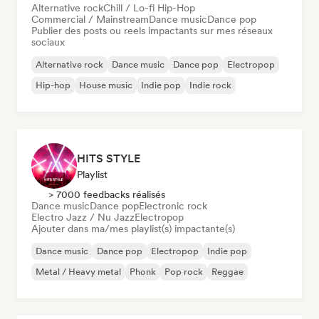
Alternative rock
Chill / Lo-fi Hip-Hop
Commercial / Mainstream
Dance music
Dance pop
Publier des posts ou reels impactants sur mes réseaux
sociaux
Alternative rock
Dance music
Dance pop
Electropop
Hip-hop
House music
Indie pop
Indie rock
HITS STYLE
Playlist
> 7000 feedbacks réalisés
Dance music
Dance pop
Electronic rock
Electro Jazz / Nu Jazz
Electropop
Ajouter dans ma/mes playlist(s) impactante(s)
Dance music
Dance pop
Electropop
Indie pop
Metal / Heavy metal
Phonk
Pop rock
Reggae