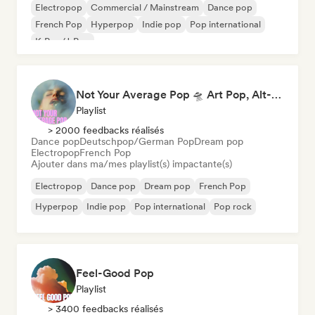
Electropop
Commercial / Mainstream
Dance pop
French Pop
Hyperpop
Indie pop
Pop international
K-Pop/J-Pop
Not Your Average Pop 🛸 Art Pop, Alt-Pop & Indie Pop
Playlist
> 2000 feedbacks réalisés
Dance pop
Deutschpop/German Pop
Dream pop
Electropop
French Pop
Ajouter dans ma/mes playlist(s) impactante(s)
Electropop
Dance pop
Dream pop
French Pop
Hyperpop
Indie pop
Pop international
Pop rock
Feel-Good Pop
Playlist
> 3400 feedbacks réalisés