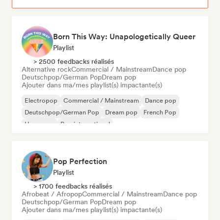
Born This Way: Unapologetically Queer
Playlist
> 2500 feedbacks réalisés
Alternative rock
Commercial / Mainstream
Dance pop
Deutschpop/German Pop
Dream pop
Ajouter dans ma/mes playlist(s) impactante(s)
Electropop
Commercial / Mainstream
Dance pop
Deutschpop/German Pop
Dream pop
French Pop
Hyperpop
Pop international
Pop Perfection
Playlist
> 1700 feedbacks réalisés
Afrobeat / Afropop
Commercial / Mainstream
Dance pop
Deutschpop/German Pop
Dream pop
Ajouter dans ma/mes playlist(s) impactante(s)