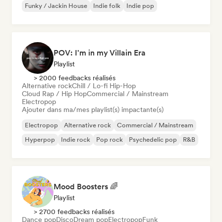
Funky / Jackin House
Indie folk
Indie pop
POV: I'm in my Villain Era
Playlist
> 2000 feedbacks réalisés
Alternative rock
Chill / Lo-fi Hip-Hop
Cloud Rap / Hip Hop
Commercial / Mainstream
Electropop
Ajouter dans ma/mes playlist(s) impactante(s)
Electropop
Alternative rock
Commercial / Mainstream
Hyperpop
Indie rock
Pop rock
Psychedelic pop
R&B
Mood Boosters 🌈
Playlist
> 2700 feedbacks réalisés
Dance pop
Disco
Dream pop
Electropop
Funk