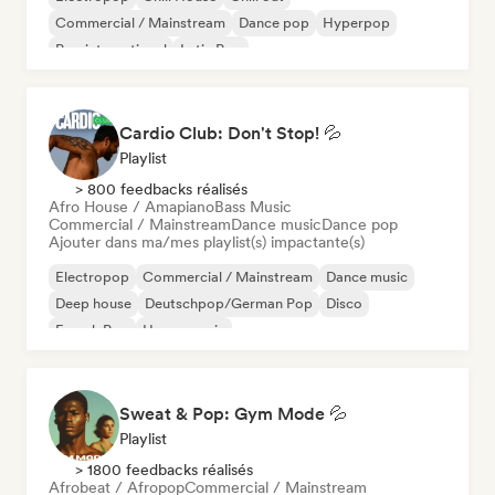
Commercial / Mainstream
Dance pop
Hyperpop
Pop international
Latin Pop
Cardio Club: Don't Stop! 💦
Playlist
> 800 feedbacks réalisés
Afro House / Amapiano
Bass Music
Commercial / Mainstream
Dance music
Dance pop
Ajouter dans ma/mes playlist(s) impactante(s)
Electropop
Commercial / Mainstream
Dance music
Deep house
Deutschpop/German Pop
Disco
French Pop
House music
Sweat & Pop: Gym Mode 💦
Playlist
> 1800 feedbacks réalisés
Afrobeat / Afropop
Commercial / Mainstream