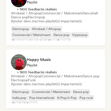
Playlist
> 1900 feedbacks réalisés
Afrobeat / Afropop
Commercial / Mainstream
Dancehall
Dance pop
Electropop
Ajouter dans ma/mes playlist(s) impactante(s)
Electropop
Afrobeat / Afropop
Commercial / Mainstream
Dance pop
Hyperpop
Pop international
Latin Pop
Pop soul
Happy Music
Playlist
> 1800 feedbacks réalisés
Afrobeat / Afropop
Commercial / Mainstream
Dance pop
Electropop
Funk
Ajouter dans ma/mes playlist(s) impactante(s)
Electropop
Commercial / Mainstream
Dance pop
Indie pop
Pop international
K-Pop/J-Pop
Pop rock
Psychedelic pop