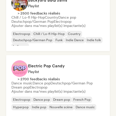
Backyard BBQ Jams
Playlist
> 2500 feedbacks réalisés
Chill / Lo-fi Hip-Hop
Country
Dance pop
Deutschpop/German Pop
Electropop
Ajouter dans ma/mes playlist(s) impactante(s)
Electropop
Chill / Lo-fi Hip-Hop
Country
Deutschpop/German Pop
Funk
Indie Dance
Indie folk
Indie pop
Electric Pop Candy
Playlist
> 2700 feedbacks réalisés
Dance music
Dance pop
Deutschpop/German Pop
Dream pop
Electropop
Ajouter dans ma/mes playlist(s) impactante(s)
Electropop
Dance pop
Dream pop
French Pop
Hyperpop
Indie pop
Nouvelle scène
Dance music