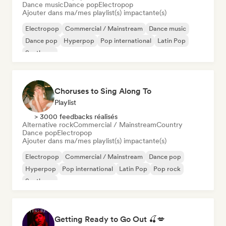
Dance music
Dance pop
Electropop
Ajouter dans ma/mes playlist(s) impactante(s)
Electropop
Commercial / Mainstream
Dance music
Dance pop
Hyperpop
Pop international
Latin Pop
Synthpop
Choruses to Sing Along To
Playlist
> 3000 feedbacks réalisés
Alternative rock
Commercial / Mainstream
Country
Dance pop
Electropop
Ajouter dans ma/mes playlist(s) impactante(s)
Electropop
Commercial / Mainstream
Dance pop
Hyperpop
Pop international
Latin Pop
Pop rock
Synthpop
Getting Ready to Go Out 🍒💋