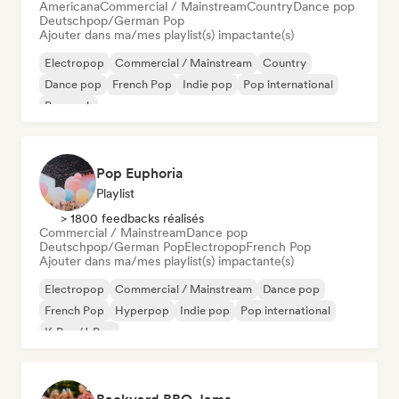
Americana
Commercial / Mainstream
Country
Dance pop
Deutschpop/German Pop
Ajouter dans ma/mes playlist(s) impactante(s)
Electropop
Commercial / Mainstream
Country
Dance pop
French Pop
Indie pop
Pop international
Pop rock
Pop Euphoria
Playlist
> 1800 feedbacks réalisés
Commercial / Mainstream
Dance pop
Deutschpop/German Pop
Electropop
French Pop
Ajouter dans ma/mes playlist(s) impactante(s)
Electropop
Commercial / Mainstream
Dance pop
French Pop
Hyperpop
Indie pop
Pop international
K-Pop/J-Pop