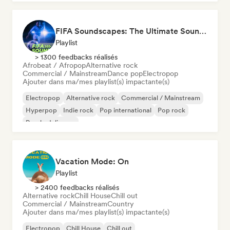
FIFA Soundscapes: The Ultimate Soundtrack ⚽️ Festival Indie, Electropop & Dance Anthems
Playlist
> 1300 feedbacks réalisés
Afrobeat / Afropop
Alternative rock
Commercial / Mainstream
Dance pop
Electropop
Ajouter dans ma/mes playlist(s) impactante(s)
Electropop
Alternative rock
Commercial / Mainstream
Hyperpop
Indie rock
Pop international
Pop rock
Psychedelic pop
Vacation Mode: On
Playlist
> 2400 feedbacks réalisés
Alternative rock
Chill House
Chill out
Commercial / Mainstream
Country
Ajouter dans ma/mes playlist(s) impactante(s)
Electropop
Chill House
Chill out