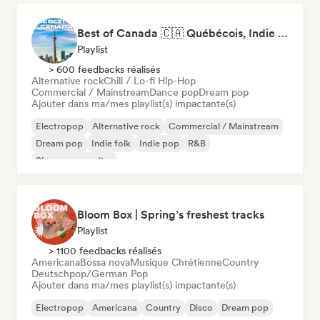
Best of Canada 🇨🇦 Québécois, Indie Pop & Homegrown Anthems
Playlist
> 600 feedbacks réalisés
Alternative rock
Chill / Lo-fi Hip-Hop
Commercial / Mainstream
Dance pop
Dream pop
Ajouter dans ma/mes playlist(s) impactante(s)
Electropop
Alternative rock
Commercial / Mainstream
Dream pop
Indie folk
Indie pop
R&B
Singer-songwriter
Bloom Box | Spring’s freshest tracks
Playlist
> 1100 feedbacks réalisés
Americana
Bossa nova
Musique Chrétienne
Country
Deutschpop/German Pop
Ajouter dans ma/mes playlist(s) impactante(s)
Electropop
Americana
Country
Disco
Dream pop