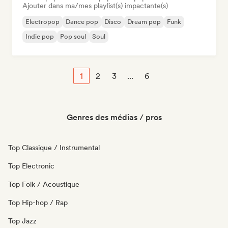
Ajouter dans ma/mes playlist(s) impactante(s)
Electropop
Dance pop
Disco
Dream pop
Funk
Indie pop
Pop soul
Soul
1
2
3
...
6
Genres des médias / pros
Top Classique / Instrumental
Top Electronic
Top Folk / Acoustique
Top Hip-hop / Rap
Top Jazz