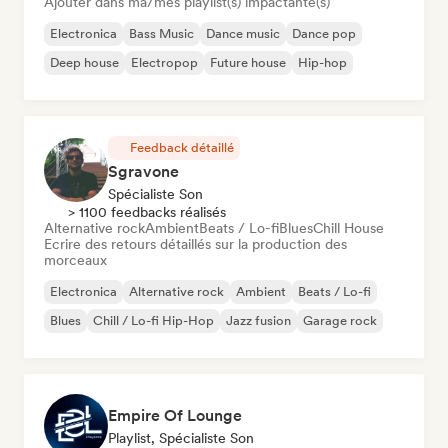
Ajouter dans ma/mes playlist(s) impactante(s)
Electronica
Bass Music
Dance music
Dance pop
Deep house
Electropop
Future house
Hip-hop
Feedback détaillé
Sgravone
Spécialiste Son
> 1100 feedbacks réalisés
Alternative rock
Ambient
Beats / Lo-fi
Blues
Chill House
Ecrire des retours détaillés sur la production des
morceaux
Electronica
Alternative rock
Ambient
Beats / Lo-fi
Blues
Chill / Lo-fi Hip-Hop
Jazz fusion
Garage rock
Empire Of Lounge
Playlist, Spécialiste Son