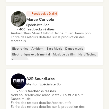
Feedback détaillé
Marco Caricola
Spécialiste Son
> 400 feedbacks réalisés
Ambient
Bass Music
Chill out
Dance music
Dream pop
Ecrire des retours détaillés sur la production des
morceaux
Electronica
Ambient
Bass Music
Dance music
Electronique expérimental
Musique de film
Hard Techno
Hyperpop
A2R SoundLabs
Mentor, Spécialiste Son
> 1800 feedbacks réalisés
Acid house
Musique arabe
Beats / Lo-fi
Chill out
Dance music
Ecrire des retours détaillés/constructifs
Ecrire des retours détaillés sur la production des