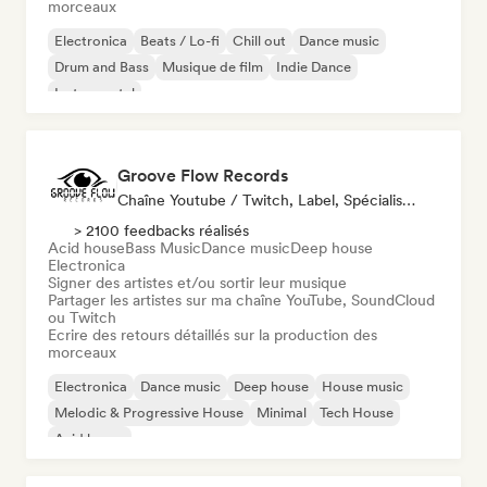
morceaux
Electronica
Beats / Lo-fi
Chill out
Dance music
Drum and Bass
Musique de film
Indie Dance
Instrumental
Groove Flow Records
Chaîne Youtube / Twitch, Label, Spécialiste Son
> 2100 feedbacks réalisés
Acid house
Bass Music
Dance music
Deep house
Electronica
Signer des artistes et/ou sortir leur musique
Partager les artistes sur ma chaîne YouTube, SoundCloud
ou Twitch
Ecrire des retours détaillés sur la production des
morceaux
Electronica
Dance music
Deep house
House music
Melodic & Progressive House
Minimal
Tech House
Acid house