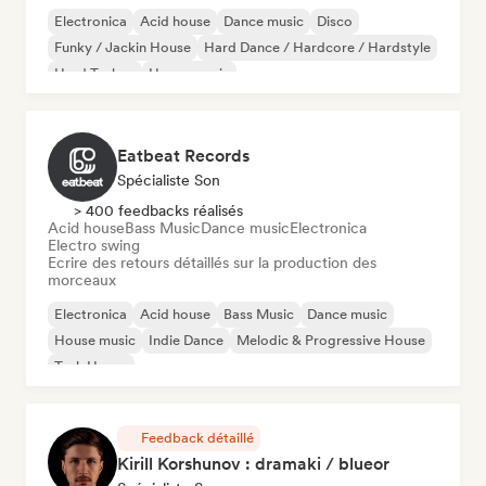
Electronica
Acid house
Dance music
Disco
Funky / Jackin House
Hard Dance / Hardcore / Hardstyle
Hard Techno
House music
Eatbeat Records
Spécialiste Son
> 400 feedbacks réalisés
Acid house
Bass Music
Dance music
Electronica
Electro swing
Ecrire des retours détaillés sur la production des
morceaux
Electronica
Acid house
Bass Music
Dance music
House music
Indie Dance
Melodic & Progressive House
Tech House
Feedback détaillé
Kirill Korshunov : dramaki / blueor