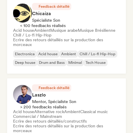
Feedback détaillé
Chicaiza
Spécialiste Son
< 100 feedbacks réalisés
Acid house
Ambient
Musique arabe
Musique Brésilienne
Chill / Lo-fi Hip-Hop
Ecrire des retours détaillés sur la production des
morceaux
Electronica
Acid house
Ambient
Chill / Lo-fi Hip-Hop
Deep house
Drum and Bass
Minimal
Tech House
Feedback détaillé
Laszlo
Mentor, Spécialiste Son
> 200 feedbacks réalisés
Acid house
Alternative rock
Ambient
Classical music
Commercial / Mainstream
Ecrire des retours détaillés/constructifs
Ecrire des retours détaillés sur la production des
morceaux