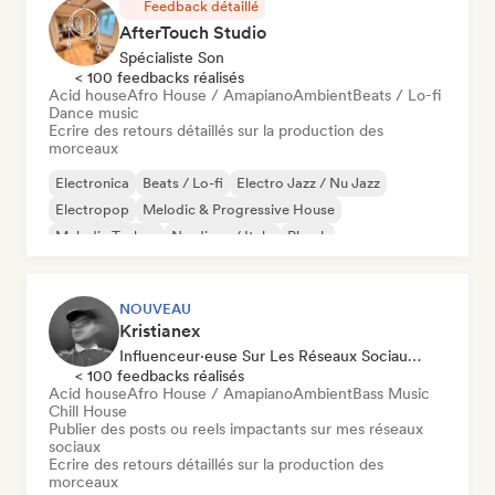
Feedback détaillé
AfterTouch Studio
Spécialiste Son
< 100 feedbacks réalisés
Acid house
Afro House / Amapiano
Ambient
Beats / Lo-fi
Dance music
Ecrire des retours détaillés sur la production des
morceaux
Electronica
Beats / Lo-fi
Electro Jazz / Nu Jazz
Electropop
Melodic & Progressive House
Melodic Techno
Nu-disco / Italo
Phonk
NOUVEAU
Kristianex
Influenceur·euse Sur Les Réseaux Sociaux, Spécialiste Son
< 100 feedbacks réalisés
Acid house
Afro House / Amapiano
Ambient
Bass Music
Chill House
Publier des posts ou reels impactants sur mes réseaux
sociaux
Ecrire des retours détaillés sur la production des
morceaux