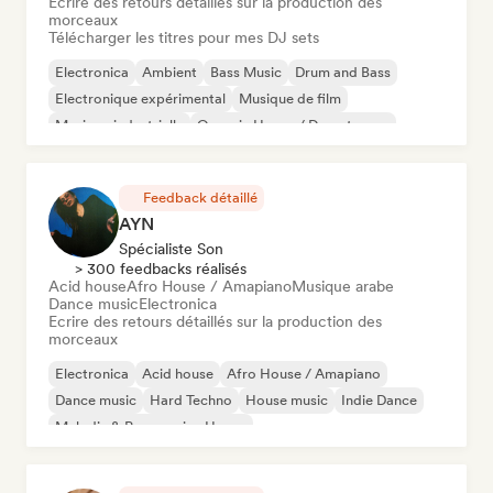
Ecrire des retours détaillés sur la production des
morceaux
Télécharger les titres pour mes DJ sets
Electronica
Ambient
Bass Music
Drum and Bass
Electronique expérimental
Musique de film
Musique industrielle
Organic House / Downtempo
Feedback détaillé
AYN
Spécialiste Son
> 300 feedbacks réalisés
Acid house
Afro House / Amapiano
Musique arabe
Dance music
Electronica
Ecrire des retours détaillés sur la production des
morceaux
Electronica
Acid house
Afro House / Amapiano
Dance music
Hard Techno
House music
Indie Dance
Melodic & Progressive House