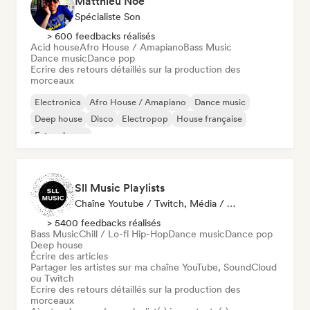
Matthieu Noé
Spécialiste Son
> 600 feedbacks réalisés
Acid house
Afro House / Amapiano
Bass Music
Dance music
Dance pop
Ecrire des retours détaillés sur la production des
morceaux
Electronica
Afro House / Amapiano
Dance music
Deep house
Disco
Electropop
House française
Future house
Sll Music Playlists
Chaîne Youtube / Twitch, Média / Journaliste, Playlist, Spécialiste Son
> 5400 feedbacks réalisés
Bass Music
Chill / Lo-fi Hip-Hop
Dance music
Dance pop
Deep house
Écrire des articles
Partager les artistes sur ma chaîne YouTube, SoundCloud
ou Twitch
Ecrire des retours détaillés sur la production des
morceaux