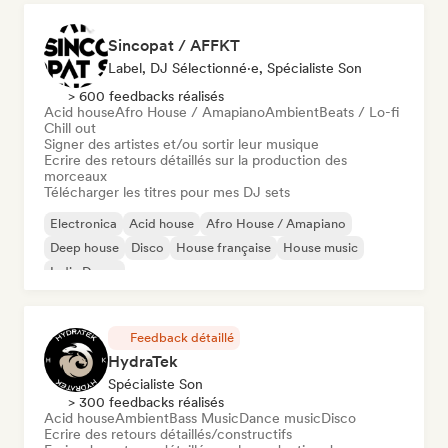
Sincopat / AFFKT
Label, DJ Sélectionné·e, Spécialiste Son
> 600 feedbacks réalisés
Acid house
Afro House / Amapiano
Ambient
Beats / Lo-fi
Chill out
Signer des artistes et/ou sortir leur musique
Ecrire des retours détaillés sur la production des
morceaux
Télécharger les titres pour mes DJ sets
Electronica
Acid house
Afro House / Amapiano
Deep house
Disco
House française
House music
Indie Dance
Feedback détaillé
HydraTek
Spécialiste Son
> 300 feedbacks réalisés
Acid house
Ambient
Bass Music
Dance music
Disco
Ecrire des retours détaillés/constructifs