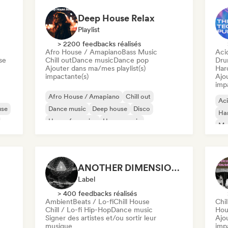
Deep House Relax
Playlist
> 2200 feedbacks réalisés
Afro House / Amapiano
Bass Music
Aci
se
Chill out
Dance music
Dance pop
Dru
Ajouter dans ma/mes playlist(s)
Har
impactante(s)
Ajo
imp
Afro House / Amapiano
Chill out
Ac
use
Dance music
Deep house
Disco
Ha
House française
House music
Mel
Melodic & Progressive House
Dr
Har
ANOTHER DIMENSION MUSIC
Label
> 400 feedbacks réalisés
Ambient
Beats / Lo-fi
Chill House
Chil
Chill / Lo-fi Hip-Hop
Dance music
Hou
Signer des artistes et/ou sortir leur
Ajo
musique
imp