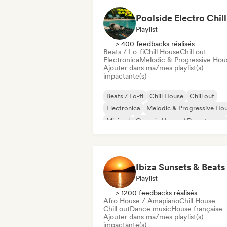
Afro House / Amapiano
Poolside Electro Chill
Playlist
> 400 feedbacks réalisés
Beats / Lo-fi
Chill House
Chill out
Electronica
Melodic & Progressive Hou
Ajouter dans ma/mes playlist(s)
impactante(s)
Beats / Lo-fi
Chill House
Chill out
Electronica
Melodic & Progressive Ho
Minimal
Organic House / Downtempo
Trip hop
Ibiza Sunsets & Beats
Playlist
> 1200 feedbacks réalisés
Afro House / Amapiano
Chill House
Chill out
Dance music
House française
Ajouter dans ma/mes playlist(s)
impactante(s)