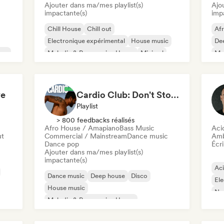
Ajouter dans ma/mes playlist(s)
Ajo
impactante(s)
imp
Chill House
Chill out
Af
Electronique expérimental
House music
De
use
Melodic & Progressive House
Minimal
Mel
Organic House / Downtempo
Me
Afro House / Amapiano
ve
Cardio Club: Don't Stop! 💦
Playlist
> 800 feedbacks réalisés
Afro House / Amapiano
Bass Music
Aci
ut
Commercial / Mainstream
Dance music
Amb
Dance pop
Écri
Ajouter dans ma/mes playlist(s)
impactante(s)
Ac
Dance music
Deep house
Disco
Ele
House music
Nu-
Melodic & Progressive House
Afro House / Amapiano
Bass Music
Electronica