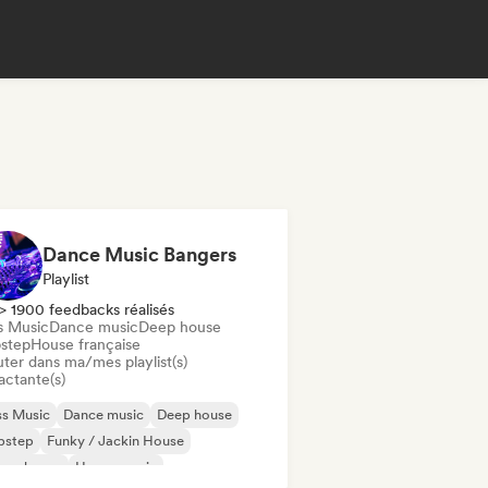
Dance Music Bangers
Playlist
> 1900 feedbacks réalisés
s Music
Dance music
Deep house
step
House française
uter dans ma/mes playlist(s)
actante(s)
ss Music
Dance music
Deep house
bstep
Funky / Jackin House
ure house
House music