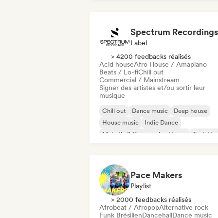
Spectrum Recordings
Label
> 4200 feedbacks réalisés
Acid house
Afro House / Amapiano
Beats / Lo-fi
Chill out
Commercial / Mainstream
Signer des artistes et/ou sortir leur
musique
Chill out
Dance music
Deep house
House music
Indie Dance
Melodic & Progressive House
Tech Ho
Techno
Pace Makers
Playlist
> 2000 feedbacks réalisés
Afrobeat / Afropop
Alternative rock
Funk Brésilien
Dancehall
Dance music