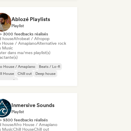
odic & Progressive House
Ablozé Playlists
Playlist
> 3000 feedbacks réalisés
d house
Afrobeat / Afropop
o House / Amapiano
Alternative rock
s Music
uter dans ma/mes playlist(s)
actante(s)
ro House / Amapiano
Beats / Lo-fi
ll House
Chill out
Deep house
use music
odic & Progressive House
lodic Techno
Inmersive Sounds
Playlist
> 9300 feedbacks réalisés
d house
Afro House / Amapiano
s Music
Chill House
Chill out