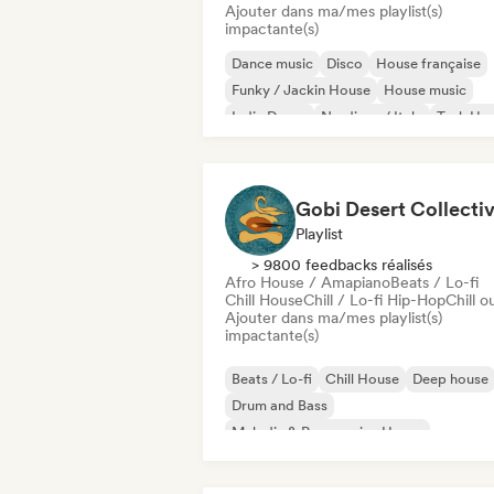
Ajouter dans ma/mes playlist(s)
impactante(s)
Dance music
Disco
House française
Funky / Jackin House
House music
Indie Dance
Nu-disco / Italo
Tech Ho
Gobi Desert Collecti
Playlist
> 9800 feedbacks réalisés
Afro House / Amapiano
Beats / Lo-fi
Chill House
Chill / Lo-fi Hip-Hop
Chill o
Ajouter dans ma/mes playlist(s)
impactante(s)
Beats / Lo-fi
Chill House
Deep house
Drum and Bass
Melodic & Progressive House
Melodic Techno
Organic House / Downtempo