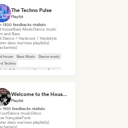
The Techno Pulse
Playlist
> 1300 feedbacks réalisés
d house
Bass Music
Dance music
m and Bass
d Dance / Hardcore / Hardstyle
uter dans ma/mes playlist(s)
actante(s)
id house
Bass Music
Dance music
rd Techno
odic & Progressive House
Techno
um and Bass
d Dance / Hardcore / Hardstyle
Welcome to the House Party
Playlist
> 1100 feedbacks réalisés
l out
Dance music
Disco
se française
Funk
uter dans ma/mes playlist(s)
actante(s)