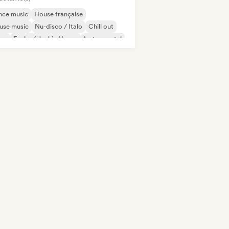
nce music
House française
use music
Nu-disco / Italo
Chill out
sco
Funky / Jackin House
Instrumental