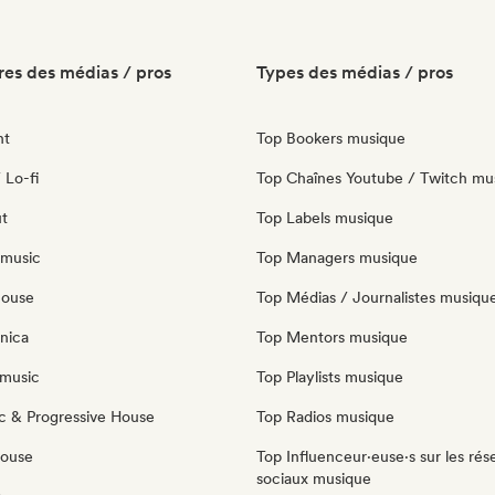
es des médias / pros
Types des médias / pros
nt
Top Bookers musique
 Lo-fi
Top Chaînes Youtube / Twitch mu
ut
Top Labels musique
 music
Top Managers musique
house
Top Médias / Journalistes musiqu
nica
Top Mentors musique
music
Top Playlists musique
c & Progressive House
Top Radios musique
House
Top Influenceur·euse·s sur les rés
sociaux musique