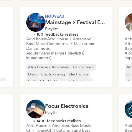
House française
Future house
Mel
House music
NOUVEAU
Mainstage ⚡ Festival EDM, Big Room & House Anthems
Playlist
> 100 feedbacks réalisés
Acid house
Afro House / Amapiano
Aci
Bass Music
Commercial / Mainstream
Afr
Dance music
Bas
Ajouter dans ma/mes playlist(s)
Ajo
impactante(s)
imp
Afro House / Amapiano
Dance music
Af
Disco
Electro swing
Electronica
Chi
use
Funky / Jackin House
Future house
Ho
House music
Mel
Me
Focus Electronica
Playlist
> 1400 feedbacks réalisés
Afro House / Amapiano
Bass Music
Aci
Chill House
Chill out
Drum and Bass
Bas