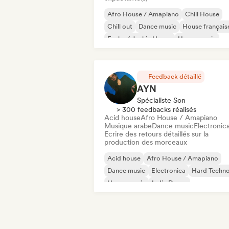
Afro House / Amapiano
Chill House
Chill out
Dance music
House français
Funky / Jackin House
House music
Indie Dance
Feedback détaillé
AYN
Spécialiste Son
> 300 feedbacks réalisés
Acid house
Afro House / Amapiano
Musique arabe
Dance music
Electronic
Ecrire des retours détaillés sur la
production des morceaux
Acid house
Afro House / Amapiano
Dance music
Electronica
Hard Techn
House music
Indie Dance
Melodic & Progressive House