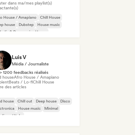
uter dans ma/mes playlist(s)
actante(s)
ro House / Amapiano
Chill House
ep house
Dubstep
House music
odic & Progressive House
lodic Techno
Tech House
Luis V
Média / Journaliste
> 1200 feedbacks réalisés
d house
Afro House / Amapiano
ient
Beats / Lo-fi
Chill House
re des articles
id house
Chill out
Deep house
Disco
ctronica
House music
Minimal
disco / Italo