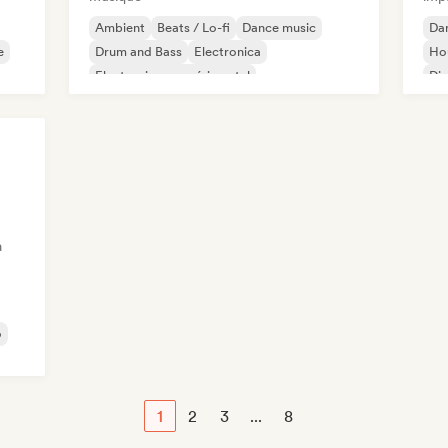
Ambient
Beats / Lo-fi
Dance music
Da
e
Drum and Bass
Electronica
Ho
Electronique expérimental
Di
Musique industrielle
Melodic & Progressive House
a
o
1
2
3
...
8