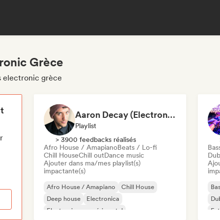
tronic Grèce
s electronic grèce
t
Aaron Decay (Electronic Dream & Chill Electronic Dream playlists)
Playlist
r
> 3900 feedbacks réalisés
Afro House / Amapiano
Beats / Lo-fi
Bas
Chill House
Chill out
Dance music
Dub
Ajouter dans ma/mes playlist(s)
Ajo
impactante(s)
imp
Afro House / Amapiano
Chill House
Ba
Deep house
Electronica
Du
Electronique expérimental
Fut