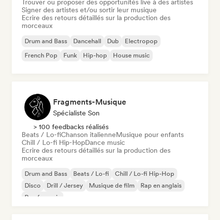
Trouver ou proposer des opportunités live à des artistes
Signer des artistes et/ou sortir leur musique
Ecrire des retours détaillés sur la production des
morceaux
Drum and Bass
Dancehall
Dub
Electropop
French Pop
Funk
Hip-hop
House music
Fragments-Musique
Spécialiste Son
> 100 feedbacks réalisés
Beats / Lo-fi
Chanson italienne
Musique pour enfants
Chill / Lo-fi Hip-Hop
Dance music
Ecrire des retours détaillés sur la production des
morceaux
Drum and Bass
Beats / Lo-fi
Chill / Lo-fi Hip-Hop
Disco
Drill / Jersey
Musique de film
Rap en anglais
Rap francais