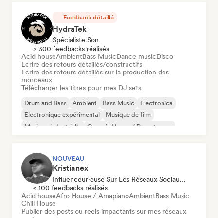
Feedback détaillé
HydraTek
Spécialiste Son
> 300 feedbacks réalisés
Acid house
Ambient
Bass Music
Dance music
Disco
Ecrire des retours détaillés/constructifs
Ecrire des retours détaillés sur la production des
morceaux
Télécharger les titres pour mes DJ sets
Drum and Bass
Ambient
Bass Music
Electronica
Electronique expérimental
Musique de film
Musique industrielle
Organic House / Downtempo
NOUVEAU
Kristianex
Influenceur·euse Sur Les Réseaux Sociaux, Spécialiste Son
< 100 feedbacks réalisés
Acid house
Afro House / Amapiano
Ambient
Bass Music
Chill House
Publier des posts ou reels impactants sur mes réseaux