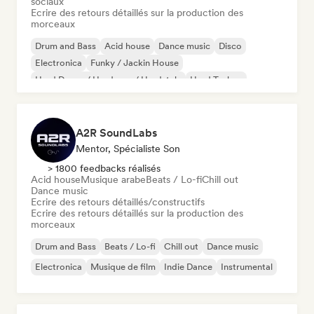
sociaux
Ecrire des retours détaillés sur la production des
morceaux
Drum and Bass
Acid house
Dance music
Disco
Electronica
Funky / Jackin House
Hard Dance / Hardcore / Hardstyle
Hard Techno
A2R SoundLabs
Mentor, Spécialiste Son
> 1800 feedbacks réalisés
Acid house
Musique arabe
Beats / Lo-fi
Chill out
Dance music
Ecrire des retours détaillés/constructifs
Ecrire des retours détaillés sur la production des
morceaux
Drum and Bass
Beats / Lo-fi
Chill out
Dance music
Electronica
Musique de film
Indie Dance
Instrumental