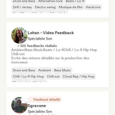
Drum and Bass
Alternative rock
Beats / Lo-fi
Drill / Jersey
Electro swing
Musique de film
Hardcore
Hard Dance / Hardcore / Hardstyle
Lohan - Video Feedback
Spécialiste Son
> 100 feedbacks réalisés
Ambient
Bass Music
Beats / Lo-fi
Chill / Lo-fi Hip-Hop
Chill out
Ecrire des retours détaillés sur la production des
morceaux
Drum and Bass
Ambient
Bass Music
Chill / Lo-fi Hip-Hop
Chill out
Cloud Rap / Hip Hop
Electronica
Hip-hop
Feedback détaillé
Sgravone
Spécialiste Son