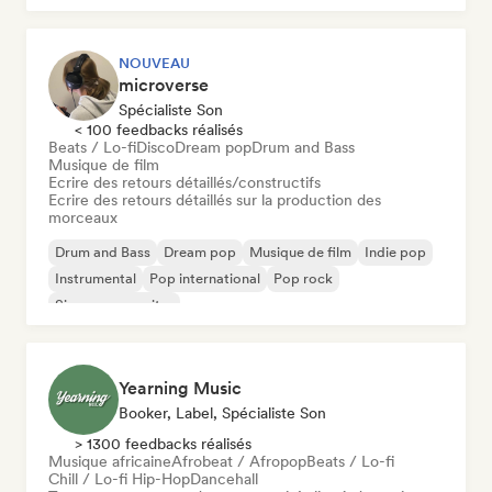
NOUVEAU
microverse
Spécialiste Son
< 100 feedbacks réalisés
Beats / Lo-fi
Disco
Dream pop
Drum and Bass
Musique de film
Ecrire des retours détaillés/constructifs
Ecrire des retours détaillés sur la production des
morceaux
Drum and Bass
Dream pop
Musique de film
Indie pop
Instrumental
Pop international
Pop rock
Singer-songwriter
Yearning Music
Booker, Label, Spécialiste Son
> 1300 feedbacks réalisés
Musique africaine
Afrobeat / Afropop
Beats / Lo-fi
Chill / Lo-fi Hip-Hop
Dancehall