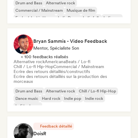
Drum and Bass
Alternative rock
Commercial / Mainstream
Musique de film
Funky / Jackin House
Indie Dance
Indie folk
Indie pop
Bryan Sammis - Video Feedback
Mentor, Spécialiste Son
< 100 feedbacks réalisés
Alternative rock
Americana
Beats / Lo-fi
Chill / Lo-fi Hip-Hop
Commercial / Mainstream
Ecrire des retours détaillés/constructifs
Ecrire des retours détaillés sur la production des
morceaux
Drum and Bass
Alternative rock
Chill / Lo-fi Hip-Hop
Dance music
Hard rock
Indie pop
Indie rock
Lofi bedroom
Feedback détaillé
DoisR