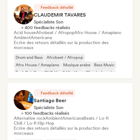
Feedback détaillé
CLAUDEMIR TAVARES
Spécialiste Son
> 400 feedbacks réalisés
Acid house
Afrobeat / Afropop
Afro House / Amapiano
Ambient
Americana
Ecrire des retours détaillés sur la production des
morceaux
Drum and Bass
Afrobeat / Afropop
Afro House / Amapiano
Musique arabe
Bass Music
Funk Brésilien
Chill / Lo-fi Hip-Hop
Classical music
Feedback détaillé
Santiago Beer
Spécialiste Son
> 100 feedbacks réalisés
Alternative rock
Ambient
Americana
Beats / Lo-fi
Chill / Lo-fi Hip-Hop
Ecrire des retours détaillés sur la production des
morceaux