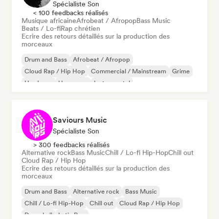
Spécialiste Son
< 100 feedbacks réalisés
Musique africaine
Afrobeat / Afropop
Bass Music
Beats / Lo-fi
Rap chrétien
Ecrire des retours détaillés sur la production des
morceaux
Drum and Bass
Afrobeat / Afropop
Cloud Rap / Hip Hop
Commercial / Mainstream
Grime
Hardcore
Hyperpop
Instrumental
Saviours Music
Spécialiste Son
> 300 feedbacks réalisés
Alternative rock
Bass Music
Chill / Lo-fi Hip-Hop
Chill out
Cloud Rap / Hip Hop
Ecrire des retours détaillés sur la production des
morceaux
Drum and Bass
Alternative rock
Bass Music
Chill / Lo-fi Hip-Hop
Chill out
Cloud Rap / Hip Hop
Dancehall
Latin Pop