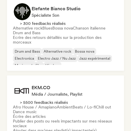
Elefante Bianco Studio
Spécialiste Son
> 300 feedbacks réalisés
Alternative rock
Blues
Bossa nova
Chanson italienne
Drum and Bass
Ecrire des retours détaillés sur la production des
morceaux
Drum and Bass
Alternative rock
Bossa nova
Electronica
Electro Jazz / Nu Jazz
Jazz expérimental
Musique de film
Hip-hop
EKM.CO
Média / Journaliste, Playlist
> 5500 feedbacks réalisés
Afro House / Amapiano
Ambient
Beats / Lo-fi
Chill out
Dance music
Écrire des articles
Publier des posts ou reels impactants sur mes réseaux
sociaux
Ajouter dans ma/mes playlist(s) impactante(s)