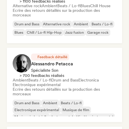
> 1100 feedbacks réalisés
Alternative rock
Ambient
Beats / Lo-fi
Blues
Chill House
Ecrire des retours détaillés sur la production des
morceaux
Drum and Bass
Alternative rock
Ambient
Beats / Lo-fi
Blues
Chill / Lo-fi Hip-Hop
Jazz fusion
Garage rock
Feedback détaillé
Alessandro Petacca
Spécialiste Son
> 700 feedbacks réalisés
Ambient
Beats / Lo-fi
Drum and Bass
Electronica
Electronique expérimental
Ecrire des retours détaillés sur la production des
morceaux
Drum and Bass
Ambient
Beats / Lo-fi
Electronique expérimental
Musique de film
Musique industrielle
Instrumental
Hip-Hop instrumental