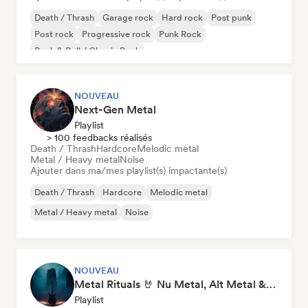
Death / Thrash
Garage rock
Hard rock
Post punk
Post rock
Progressive rock
Punk Rock
Rock & Roll / Classic Rock
NOUVEAU
Next-Gen Metal
Playlist
> 100 feedbacks réalisés
Death / Thrash
Hardcore
Melodic metal
Metal / Heavy metal
Noise
Ajouter dans ma/mes playlist(s) impactante(s)
Death / Thrash
Hardcore
Melodic metal
Metal / Heavy metal
Noise
NOUVEAU
Metal Rituals 🤘 Nu Metal, Alt Metal & Progressive Metal
Playlist