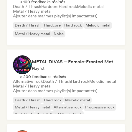
< 100 feedbacks réalisés
Death / Thrash
Hardcore
Hard rock
Melodic metal
Metal / Heavy metal
Ajouter dans ma/mes playlist(s) impactante(s)
Death / Thrash
Hardcore
Hard rock
Melodic metal
Metal / Heavy metal
Noise
METAL DIVAS – Female-Fronted Metal & Hard Rock (by Livid Media)
Playlist
> 200 feedbacks réalisés
Alternative rock
Death / Thrash
Hard rock
Melodic metal
Metal / Heavy metal
Ajouter dans ma/mes playlist(s) impactante(s)
Death / Thrash
Hard rock
Melodic metal
Metal / Heavy metal
Alternative rock
Progressive rock
Punk Rock
Rock & Roll / Classic Rock