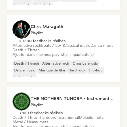
Pop punk
Punk Rock
Chris Maragoth
Playlist
> 7500 feedbacks réalisés
Alternative rock
Beats / Lo-fi
Classical music
Dance music
Death / Thrash
Ajouter dans ma/mes playlist(s) impactante(s)
Death / Thrash
Alternative rock
Classical music
Dance music
Musique de film
Hard rock
Hip-hop
Instrumental
THE NOTHERN TUNDRA - Instrumental Metal Playlists
Playlist
< 100 feedbacks réalisés
Death / Thrash
Hardcore
Instrumental
Melodic metal
Metal / Heavy metal
Ajouter dans ma/mes playlist(s) impactante(s)