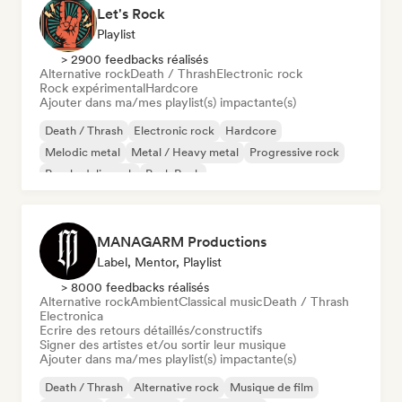
Let's Rock
Playlist
> 2900 feedbacks réalisés
Alternative rock
Death / Thrash
Electronic rock
Rock expérimental
Hardcore
Ajouter dans ma/mes playlist(s) impactante(s)
Death / Thrash
Electronic rock
Hardcore
Melodic metal
Metal / Heavy metal
Progressive rock
Psychedelic rock
Punk Rock
MANAGARM Productions
Label, Mentor, Playlist
> 8000 feedbacks réalisés
Alternative rock
Ambient
Classical music
Death / Thrash
Electronica
Ecrire des retours détaillés/constructifs
Signer des artistes et/ou sortir leur musique
Ajouter dans ma/mes playlist(s) impactante(s)
Death / Thrash
Alternative rock
Musique de film