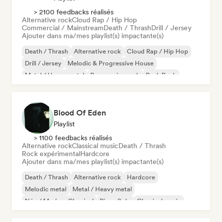
> 2100 feedbacks réalisés
Alternative rock
Cloud Rap / Hip Hop
Commercial / Mainstream
Death / Thrash
Drill / Jersey
Ajouter dans ma/mes playlist(s) impactante(s)
Death / Thrash
Alternative rock
Cloud Rap / Hip Hop
Drill / Jersey
Melodic & Progressive House
Metal / Heavy metal
Progressive rock
Punk Rock
Blood Of Eden
Playlist
> 1100 feedbacks réalisés
Alternative rock
Classical music
Death / Thrash
Rock expérimental
Hardcore
Ajouter dans ma/mes playlist(s) impactante(s)
Death / Thrash
Alternative rock
Hardcore
Melodic metal
Metal / Heavy metal
Néo / Modern Classical
Piano Solo
Classical music