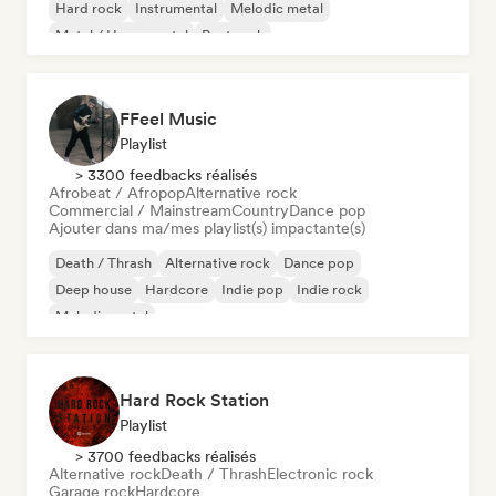
Hard rock
Instrumental
Melodic metal
Metal / Heavy metal
Post rock
FFeel Music
Playlist
> 3300 feedbacks réalisés
Afrobeat / Afropop
Alternative rock
Commercial / Mainstream
Country
Dance pop
Ajouter dans ma/mes playlist(s) impactante(s)
Death / Thrash
Alternative rock
Dance pop
Deep house
Hardcore
Indie pop
Indie rock
Melodic metal
Hard Rock Station
Playlist
> 3700 feedbacks réalisés
Alternative rock
Death / Thrash
Electronic rock
Garage rock
Hardcore