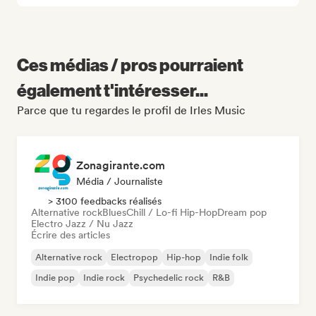
Ces médias / pros pourraient
également t'intéresser...
Parce que tu regardes le profil de Irles Music
Zonagirante.com
Média / Journaliste
> 3100 feedbacks réalisés
Alternative rock
Blues
Chill / Lo-fi Hip-Hop
Dream pop
Electro Jazz / Nu Jazz
Écrire des articles
Alternative rock
Electropop
Hip-hop
Indie folk
Indie pop
Indie rock
Psychedelic rock
R&B