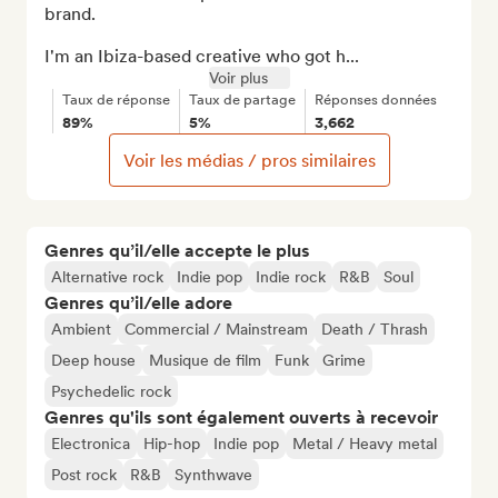
brand.

I'm an Ibiza-based creative who got h...
Voir plus
Taux de réponse
Taux de partage
Réponses données
89%
5%
3,662
Voir les médias / pros similaires
Genres qu’il/elle accepte le plus
Alternative rock
Indie pop
Indie rock
R&B
Soul
Genres qu’il/elle adore
Ambient
Commercial / Mainstream
Death / Thrash
Deep house
Musique de film
Funk
Grime
Psychedelic rock
Genres qu'ils sont également ouverts à recevoir
Electronica
Hip-hop
Indie pop
Metal / Heavy metal
Post rock
R&B
Synthwave