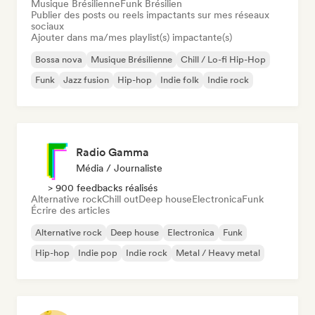
Musique Brésilienne
Funk Brésilien
Publier des posts ou reels impactants sur mes réseaux
sociaux
Ajouter dans ma/mes playlist(s) impactante(s)
Bossa nova
Musique Brésilienne
Chill / Lo-fi Hip-Hop
Funk
Jazz fusion
Hip-hop
Indie folk
Indie rock
Radio Gamma
Média / Journaliste
> 900 feedbacks réalisés
Alternative rock
Chill out
Deep house
Electronica
Funk
Écrire des articles
Alternative rock
Deep house
Electronica
Funk
Hip-hop
Indie pop
Indie rock
Metal / Heavy metal