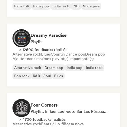
Indie folk
Indie pop
Indie rock
R&B
Shoegaze
Dreamy Paradise
Playlist
> 12500 feedbacks réalisés
Alternative rock
Blues
Country
Dance pop
Dream pop
Ajouter dans ma/mes playlist(s) impactante(s)
Alternative rock
Dream pop
Indie pop
Indie rock
Pop rock
R&B
Soul
Blues
Four Corners
Playlist, Influenceur·euse Sur Les Réseaux Sociaux
> 4700 feedbacks réalisés
Alternative rock
Beats / Lo-fi
Bossa nova