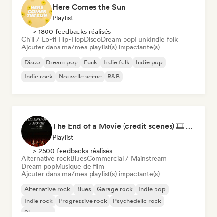
Here Comes the Sun
Playlist
> 1800 feedbacks réalisés
Chill / Lo-fi Hip-Hop
Disco
Dream pop
Funk
Indie folk
Ajouter dans ma/mes playlist(s) impactante(s)
Disco
Dream pop
Funk
Indie folk
Indie pop
Indie rock
Nouvelle scène
R&B
The End of a Movie (credit scenes) 🎞️ Cinematic Dream Pop & Bedroom Indie
Playlist
> 2500 feedbacks réalisés
Alternative rock
Blues
Commercial / Mainstream
Dream pop
Musique de film
Ajouter dans ma/mes playlist(s) impactante(s)
Alternative rock
Blues
Garage rock
Indie pop
Indie rock
Progressive rock
Psychedelic rock
Shoegaze