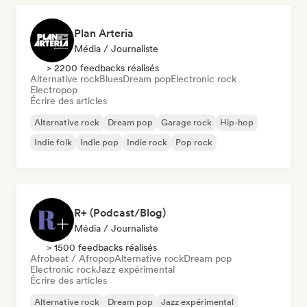
Plan Arteria
Média / Journaliste
> 2200 feedbacks réalisés
Alternative rock
Blues
Dream pop
Electronic rock
Electropop
Écrire des articles
Alternative rock
Dream pop
Garage rock
Hip-hop
Indie folk
Indie pop
Indie rock
Pop rock
R+ (Podcast/Blog)
Média / Journaliste
> 1500 feedbacks réalisés
Afrobeat / Afropop
Alternative rock
Dream pop
Electronic rock
Jazz expérimental
Écrire des articles
Alternative rock
Dream pop
Jazz expérimental