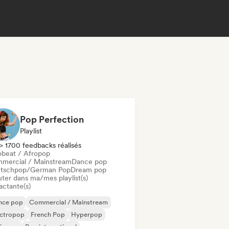
Pop Perfection
Playlist
> 1700 feedbacks réalisés
obeat / Afropop
mercial / Mainstream
Dance pop
tschpop/German Pop
Dream pop
uter dans ma/mes playlist(s)
actante(s)
nce pop
Commercial / Mainstream
ectropop
French Pop
Hyperpop
ie pop
Pop international