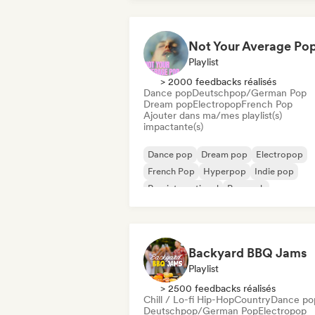
Playlist
> 2000 feedbacks réalisés
Dance pop
Deutschpop/German Pop
Dream pop
Electropop
French Pop
Ajouter dans ma/mes playlist(s)
impactante(s)
Dance pop
Dream pop
Electropop
French Pop
Hyperpop
Indie pop
Pop international
Pop rock
Backyard BBQ Jams
Playlist
> 2500 feedbacks réalisés
Chill / Lo-fi Hip-Hop
Country
Dance po
Deutschpop/German Pop
Electropop