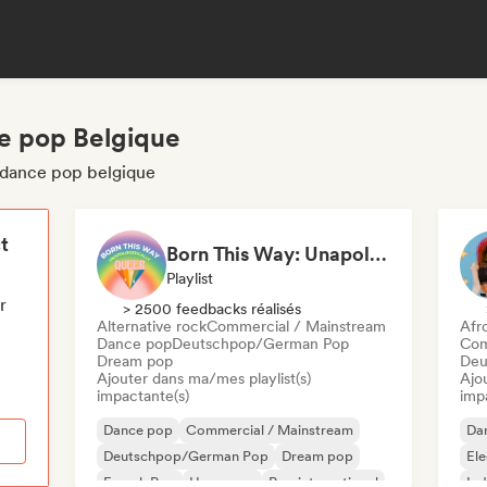
e pop Belgique
 dance pop belgique
t
Born This Way: Unapologetically Queer
Playlist
r
> 2500 feedbacks réalisés
Alternative rock
Commercial / Mainstream
Afr
Dance pop
Deutschpop/German Pop
Com
Dream pop
Deu
Ajouter dans ma/mes playlist(s)
Ajo
impactante(s)
imp
Dance pop
Commercial / Mainstream
Da
Deutschpop/German Pop
Dream pop
El
French Pop
Hyperpop
Pop international
Ind