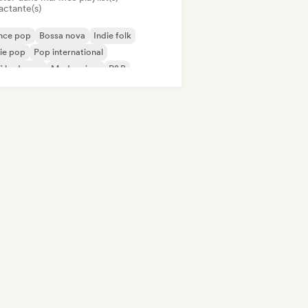
actante(s)
nce pop
Bossa nova
Indie folk
ie pop
Pop international
fi bedroom
Modern jazz
R&B