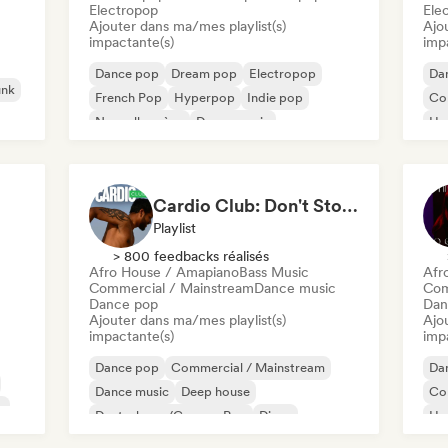
Electropop
Ele
Ajouter dans ma/mes playlist(s)
Ajo
impactante(s)
imp
Dance pop
Dream pop
Electropop
Da
unk
French Pop
Hyperpop
Indie pop
Co
Nouvelle scène
Dance music
Hy
Po
Cardio Club: Don't Stop! 💦
Playlist
> 800 feedbacks réalisés
Afro House / Amapiano
Bass Music
Afr
Commercial / Mainstream
Dance music
Com
Dance pop
Dan
Ajouter dans ma/mes playlist(s)
Ajo
impactante(s)
imp
Dance pop
Commercial / Mainstream
Da
Dance music
Deep house
Co
p
Deutschpop/German Pop
Disco
Hy
Electropop
French Pop
Pop