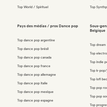
Top World / Spirituel
Top Synth
Pays des médias / pros Dance pop
Sous-genr
Belgique
Top dance pop argentine
Top dream 
Top dance pop brésil
Top electr
Top dance pop canada
Top indie p
Top dance pop france
Top k-pop/
Top dance pop allemagne
Top lofi b
Top dance pop italie
Top pop ro
Top dance pop mexique
Top pop so
Top dance pop espagne
Top progre