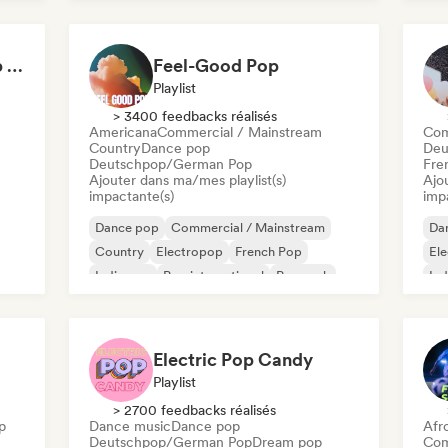
Latin Pop
K-
Not Your Average Pop 🛸 Art Pop, Alt-Pop & Indie Pop
Feel-Good Pop
Playlist
> 3400 feedbacks réalisés
Americana
Commercial / Mainstream
Com
Country
Dance pop
Deu
Deutschpop/German Pop
Fre
Ajouter dans ma/mes playlist(s)
Ajo
impactante(s)
imp
Dance pop
Commercial / Mainstream
Da
Country
Electropop
French Pop
El
Indie pop
Pop international
Pop rock
Ind
K-
Electric Pop Candy
Playlist
> 2700 feedbacks réalisés
p
Dance music
Dance pop
Afr
Deutschpop/German Pop
Dream pop
Com