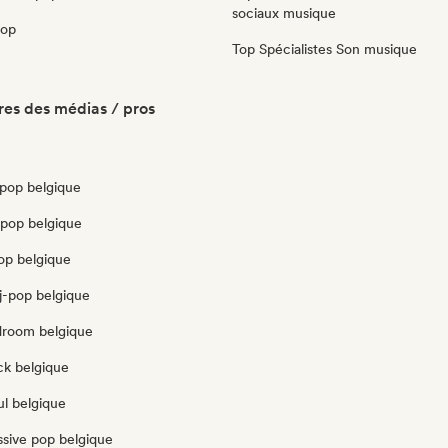
sociaux musique
pop
Top Spécialistes Son musique
es des médias / pros
pop belgique
opop belgique
op belgique
j-pop belgique
edroom belgique
ck belgique
ul belgique
ssive pop belgique