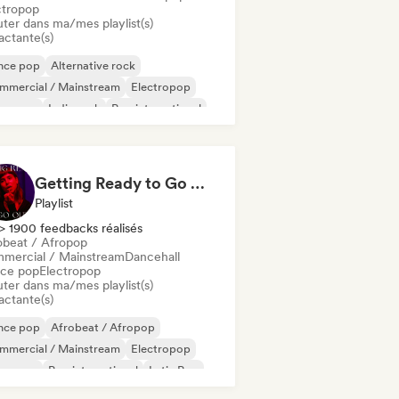
ctropop
uter dans ma/mes playlist(s)
actante(s)
nce pop
Alternative rock
mmercial / Mainstream
Electropop
perpop
Indie rock
Pop international
p rock
Getting Ready to Go Out 🍒💋
Playlist
> 1900 feedbacks réalisés
obeat / Afropop
mercial / Mainstream
Dancehall
ce pop
Electropop
uter dans ma/mes playlist(s)
actante(s)
nce pop
Afrobeat / Afropop
mmercial / Mainstream
Electropop
perpop
Pop international
Latin Pop
 soul