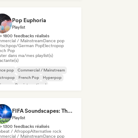
Pop/J-Pop
Pop Euphoria
Playlist
> 1800 feedbacks réalisés
mercial / Mainstream
Dance pop
tschpop/German Pop
Electropop
nch Pop
uter dans ma/mes playlist(s)
actante(s)
nce pop
Commercial / Mainstream
ectropop
French Pop
Hyperpop
ie pop
Pop international
Pop/J-Pop
FIFA Soundscapes: The Ultimate Soundtrack ⚽️ Festival Indie, Electropop & Dance Anthems
Playlist
> 1300 feedbacks réalisés
obeat / Afropop
Alternative rock
mercial / Mainstream
Dance pop