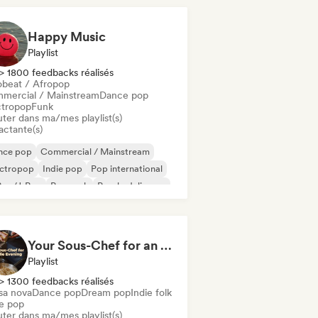
Happy Music
Playlist
> 1800 feedbacks réalisés
obeat / Afropop
mercial / Mainstream
Dance pop
ctropop
Funk
uter dans ma/mes playlist(s)
actante(s)
nce pop
Commercial / Mainstream
ectropop
Indie pop
Pop international
Pop/J-Pop
Pop rock
Psychedelic pop
Your Sous-Chef for an Indie Evening
Playlist
> 1300 feedbacks réalisés
sa nova
Dance pop
Dream pop
Indie folk
ie pop
uter dans ma/mes playlist(s)