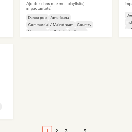
Ajouter dans ma/mes playlist(s)
imp
impactante(s)
Da
Dance pop
Americana
Ind
Commercial / Mainstream
Country
Lo
Hyperpop
Indie folk
Indie pop
Pop international
1
2
3
...
5