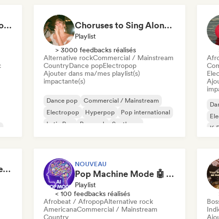
Sweat & Pop: Gym Mode 💦
Choruses to Sing Along To
Playlist
> 3000 feedbacks réalisés
Alternative rock
Commercial / Mainstream
Afr
c
Country
Dance pop
Electropop
Com
Ajouter dans ma/mes playlist(s)
Ele
impactante(s)
Ajo
imp
Dance pop
Commercial / Mainstream
Da
Electropop
Hyperpop
Pop international
El
Latin Pop
Pop rock
Synthpop
p
K-
NOUVEAU
Oui Oui Baguette! (French Indie Pop's Finest)
Pop Machine Mode 🤖 AI Music, Indie Pop & Dream Pop
Playlist
< 100 feedbacks réalisés
Afrobeat / Afropop
Alternative rock
Bos
Americana
Commercial / Mainstream
Ind
Country
Ajo