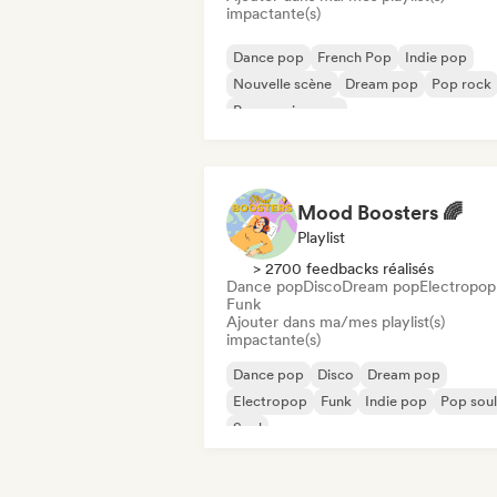
impactante(s)
Dance pop
French Pop
Indie pop
Nouvelle scène
Dream pop
Pop rock
Progressive pop
Chanson Française / Variété
Mood Boosters 🌈
Playlist
> 2700 feedbacks réalisés
Dance pop
Disco
Dream pop
Electropop
Funk
Ajouter dans ma/mes playlist(s)
impactante(s)
Dance pop
Disco
Dream pop
Electropop
Funk
Indie pop
Pop soul
Soul