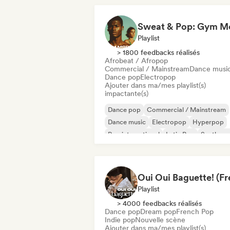
Playlist
> 1800 feedbacks réalisés
Afrobeat / Afropop
Commercial / Mainstream
Dance musi
Dance pop
Electropop
Ajouter dans ma/mes playlist(s)
impactante(s)
Dance pop
Commercial / Mainstream
Dance music
Electropop
Hyperpop
Pop international
Latin Pop
Synthpo
Playlist
> 4000 feedbacks réalisés
Dance pop
Dream pop
French Pop
Indie pop
Nouvelle scène
Ajouter dans ma/mes playlist(s)