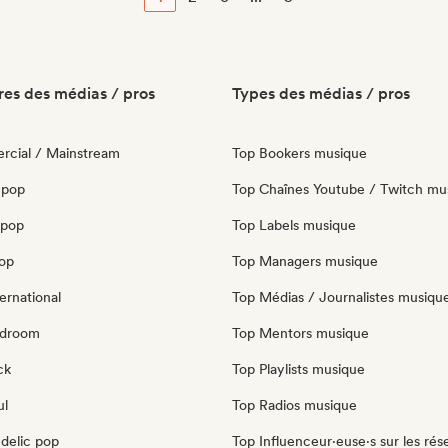
es des médias / pros
Types des médias / pros
cial / Mainstream
Top Bookers musique
 pop
Top Chaînes Youtube / Twitch mu
opop
Top Labels musique
pop
Top Managers musique
ernational
Top Médias / Journalistes musiqu
edroom
Top Mentors musique
ck
Top Playlists musique
ul
Top Radios musique
delic pop
Top Influenceur·euse·s sur les rés