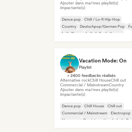
Ajouter dans ma/mes playlist(s)
impactante(s)
Dance pop
Chill / Lo-fi Hip-Hop
Country
Deutschpop/German Pop
F
Indie Dance
Indie folk
Indie pop
Vacation Mode: On
Playlist
> 2400 feedbacks réalisés
Alternative rock
Chill House
Chill out
Commercial / Mainstream
Country
Ajouter dans ma/mes playlist(s)
impactante(s)
Dance pop
Chill House
Chill out
Commercial / Mainstream
Electropop
Hyperpop
Pop international
Latin Po