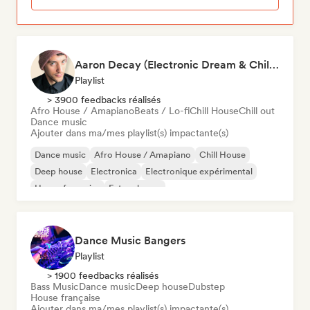
Aaron Decay (Electronic Dream & Chill Electronic Dream playlists)
Playlist
> 3900 feedbacks réalisés
Afro House / Amapiano
Beats / Lo-fi
Chill House
Chill out
Dance music
Ajouter dans ma/mes playlist(s) impactante(s)
Dance music
Afro House / Amapiano
Chill House
Deep house
Electronica
Electronique expérimental
House française
Future house
Dance Music Bangers
Playlist
> 1900 feedbacks réalisés
Bass Music
Dance music
Deep house
Dubstep
House française
Ajouter dans ma/mes playlist(s) impactante(s)