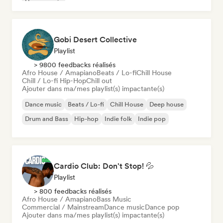
House music
Gobi Desert Collective
Playlist
> 9800 feedbacks réalisés
Afro House / Amapiano
Beats / Lo-fi
Chill House
Chill / Lo-fi Hip-Hop
Chill out
Ajouter dans ma/mes playlist(s) impactante(s)
Dance music
Beats / Lo-fi
Chill House
Deep house
Drum and Bass
Hip-hop
Indie folk
Indie pop
Cardio Club: Don't Stop! 💦
Playlist
> 800 feedbacks réalisés
Afro House / Amapiano
Bass Music
Commercial / Mainstream
Dance music
Dance pop
Ajouter dans ma/mes playlist(s) impactante(s)