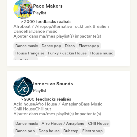
Pace Makers
Playlist
> 2000 feedbacks réalisés
Afrobeat / Afropop
Alternative rock
Funk Brésilien
Dancehall
Dance music
Ajouter dans ma/mes playlist(s) impactante(s)
Dance music
Dance pop
Disco
Electropop
House française
Funky / Jackin House
House music
Indie Dance
Inmersive Sounds
Playlist
> 9300 feedbacks réalisés
Acid house
Afro House / Amapiano
Bass Music
Chill House
Chill out
Ajouter dans ma/mes playlist(s) impactante(s)
Dance music
Afro House / Amapiano
Chill House
Dance pop
Deep house
Dubstep
Electropop