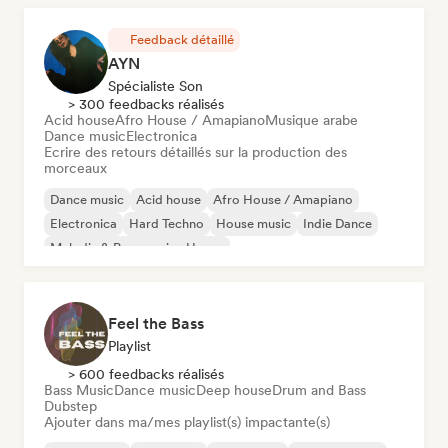
Feedback détaillé
AYN
Spécialiste Son
> 300 feedbacks réalisés
Acid house
Afro House / Amapiano
Musique arabe
Dance music
Electronica
Ecrire des retours détaillés sur la production des
morceaux
Dance music
Acid house
Afro House / Amapiano
Electronica
Hard Techno
House music
Indie Dance
Melodic & Progressive House
Feel the Bass
Playlist
> 600 feedbacks réalisés
Bass Music
Dance music
Deep house
Drum and Bass
Dubstep
Ajouter dans ma/mes playlist(s) impactante(s)