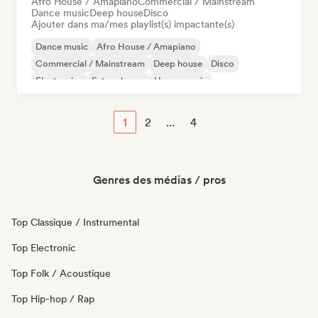
Afro House / Amapiano
Commercial / Mainstream
Dance music
Deep house
Disco
Ajouter dans ma/mes playlist(s) impactante(s)
Dance music
Afro House / Amapiano
Commercial / Mainstream
Deep house
Disco
Electronica
Future house
House music
1
2
...
4
Genres des médias / pros
Top Classique / Instrumental
Top Electronic
Top Folk / Acoustique
Top Hip-hop / Rap