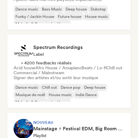
Dance music
Bass Music
Deep house
Dubstep
Funky / Jackin House
Future house
House music
Melodic & Progressive House
Spectrum Recordings
Label
> 4200 feedbacks réalisés
Acid house
Afro House / Amapiano
Beats / Lo-fi
Chill out
Commercial / Mainstream
Signer des artistes et/ou sortir leur musique
Dance music
Chill out
Dance pop
Deep house
Musique de noël
House music
Indie Dance
Melodic & Progressive House
NOUVEAU
Mainstage ⚡ Festival EDM, Big Room & House Anthems
Playlist