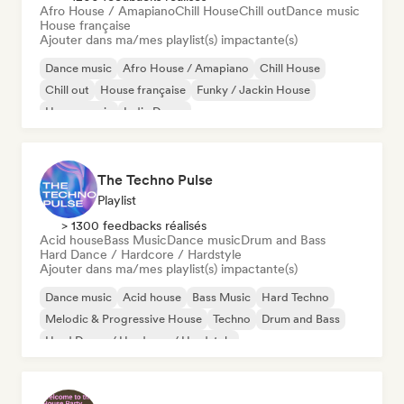
Afro House / Amapiano
Chill House
Chill out
Dance music
House française
Ajouter dans ma/mes playlist(s) impactante(s)
Dance music
Afro House / Amapiano
Chill House
Chill out
House française
Funky / Jackin House
House music
Indie Dance
The Techno Pulse
Playlist
> 1300 feedbacks réalisés
Acid house
Bass Music
Dance music
Drum and Bass
Hard Dance / Hardcore / Hardstyle
Ajouter dans ma/mes playlist(s) impactante(s)
Dance music
Acid house
Bass Music
Hard Techno
Melodic & Progressive House
Techno
Drum and Bass
Hard Dance / Hardcore / Hardstyle