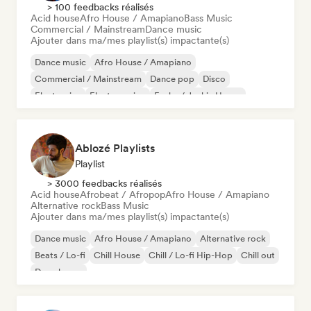
> 100 feedbacks réalisés
Acid house
Afro House / Amapiano
Bass Music
Commercial / Mainstream
Dance music
Ajouter dans ma/mes playlist(s) impactante(s)
Dance music
Afro House / Amapiano
Commercial / Mainstream
Dance pop
Disco
Electronica
Electro swing
Funky / Jackin House
Ablozé Playlists
Playlist
> 3000 feedbacks réalisés
Acid house
Afrobeat / Afropop
Afro House / Amapiano
Alternative rock
Bass Music
Ajouter dans ma/mes playlist(s) impactante(s)
Dance music
Afro House / Amapiano
Alternative rock
Beats / Lo-fi
Chill House
Chill / Lo-fi Hip-Hop
Chill out
Deep house