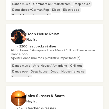
Dance music
Commercial / Mainstream
Deep house
Deutschpop/German Pop
Disco
Electropop
French Pop
House music
Deep House Relax
Playlist
> 2200 feedbacks réalisés
Afro House / Amapiano
Bass Music
Chill out
Dance music
Dance pop
Ajouter dans ma/mes playlist(s) impactante(s)
Dance music
Afro House / Amapiano
Chill out
Dance pop
Deep house
Disco
House française
House music
Ibiza Sunsets & Beats
Playlist
> 1200 feedbacks réalisés