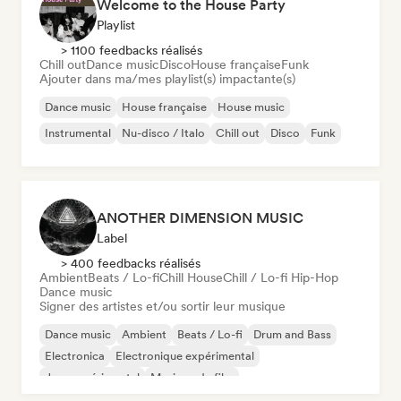
Welcome to the House Party
Playlist
> 1100 feedbacks réalisés
Chill out
Dance music
Disco
House française
Funk
Ajouter dans ma/mes playlist(s) impactante(s)
Dance music
House française
House music
Instrumental
Nu-disco / Italo
Chill out
Disco
Funk
ANOTHER DIMENSION MUSIC
Label
> 400 feedbacks réalisés
Ambient
Beats / Lo-fi
Chill House
Chill / Lo-fi Hip-Hop
Dance music
Signer des artistes et/ou sortir leur musique
Dance music
Ambient
Beats / Lo-fi
Drum and Bass
Electronica
Electronique expérimental
Jazz expérimental
Musique de film