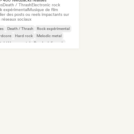
> 400 feedbacks réalisés
es
Death / Thrash
Electronic rock
k expérimental
Musique de film
ier des posts ou reels impactants sur
 réseaux sociaux
es
Death / Thrash
Rock expérimental
rdcore
Hard rock
Melodic metal
al / Heavy metal
Psychedelic rock