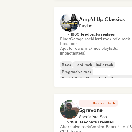
Amp’d Up Classics
Playlist
> 1800 feedbacks réalisés
Blues
Garage rock
Hard rock
Indie rock
Post rock
Ajouter dans ma/mes playlist(s)
impactante(s)
Blues
Hard rock
Indie rock
Progressive rock
Rock & Roll / Classic Rock
Garage roc
Post rock
Surf rock
Feedback détaillé
Sgravone
Spécialiste Son
> 1100 feedbacks réalisés
Alternative rock
Ambient
Beats / Lo-fi
B
Chill House