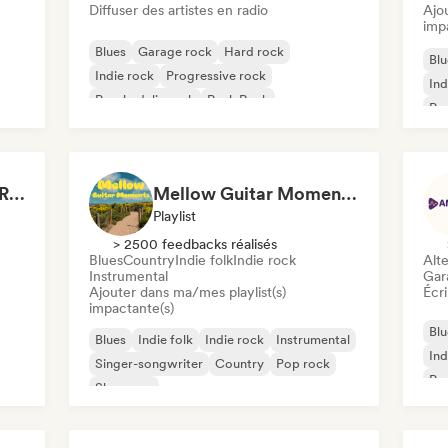
Diffuser des artistes en radio
Ajo
imp
Blues
Garage rock
Hard rock
Blu
Indie rock
Progressive rock
Ind
Psychedelic rock
Punk Rock
Pop
Rock & Roll / Classic Rock
Drenched in Summer Rain 🌧️🌴
Mellow Guitar Moments 🎸 Acoustic Indie Folk & Singer-Songwriter
Playlist
> 2500 feedbacks réalisés
Blues
Country
Indie folk
Indie rock
Alte
Instrumental
Gar
Ajouter dans ma/mes playlist(s)
Écri
impactante(s)
Blu
Blues
Indie folk
Indie rock
Instrumental
Ind
Singer-songwriter
Country
Pop rock
Po
Shoegaze