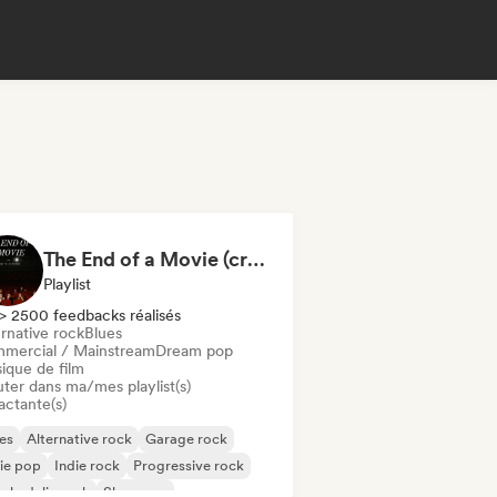
The End of a Movie (credit scenes) 🎞️ Cinematic Dream Pop & Bedroom Indie
Playlist
> 2500 feedbacks réalisés
rnative rock
Blues
mercial / Mainstream
Dream pop
ique de film
uter dans ma/mes playlist(s)
actante(s)
es
Alternative rock
Garage rock
ie pop
Indie rock
Progressive rock
chedelic rock
Shoegaze