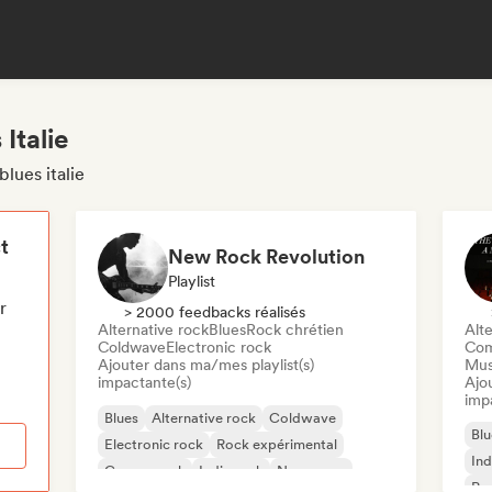
Italie
lues italie
t
New Rock Revolution
Playlist
r
> 2000 feedbacks réalisés
Alternative rock
Blues
Rock chrétien
Alte
Coldwave
Electronic rock
Com
Ajouter dans ma/mes playlist(s)
Mus
impactante(s)
Ajo
imp
Blues
Alternative rock
Coldwave
Blu
Electronic rock
Rock expérimental
Ind
Garage rock
Indie rock
New wave
Psy