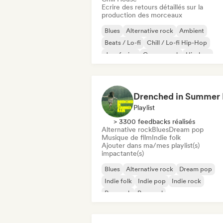
Ecrire des retours détaillés sur la
production des morceaux
Blues
Alternative rock
Ambient
Beats / Lo-fi
Chill / Lo-fi Hip-Hop
Jazz fusion
Garage rock
Hip-hop
Playlist
> 3300 feedbacks réalisés
Alternative rock
Blues
Dream pop
Musique de film
Indie folk
Ajouter dans ma/mes playlist(s)
impactante(s)
Blues
Alternative rock
Dream pop
Indie folk
Indie pop
Indie rock
Pop rock
Pop soul