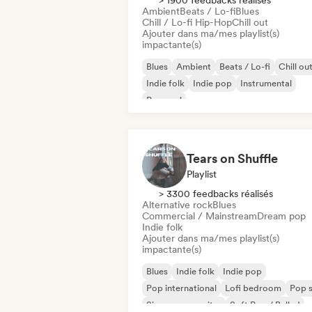
> 1900 feedbacks réalisés
Ambient
Beats / Lo-fi
Blues
Chill / Lo-fi Hip-Hop
Chill out
Ajouter dans ma/mes playlist(s)
impactante(s)
Blues
Ambient
Beats / Lo-fi
Chill ou
Indie folk
Indie pop
Instrumental
Pop soul
Tears on Shuffle
Playlist
> 3300 feedbacks réalisés
Alternative rock
Blues
Commercial / Mainstream
Dream pop
Indie folk
Ajouter dans ma/mes playlist(s)
impactante(s)
Blues
Indie folk
Indie pop
Pop international
Lofi bedroom
Pop s
Singer-songwriter
Soft Pop / Ballad