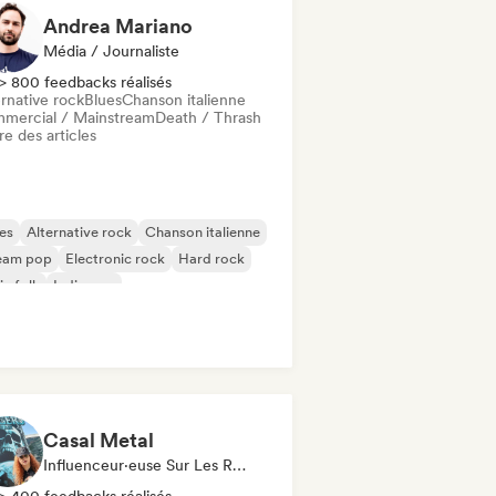
Andrea Mariano
Média / Journaliste
> 800 feedbacks réalisés
rnative rock
Blues
Chanson italienne
mercial / Mainstream
Death / Thrash
re des articles
es
Alternative rock
Chanson italienne
eam pop
Electronic rock
Hard rock
ie folk
Indie pop
Casal Metal
Influenceur·euse Sur Les Réseaux Sociaux