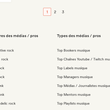
1
2
3
es des médias / pros
Types des médias / pros
tive rock
Top Bookers musique
 rock
Top Chaînes Youtube / Twitch mu
ock
Top Labels musique
ock
Top Managers musique
nk
Top Médias / Journalistes musiqu
unk
Top Mentors musique
delic rock
Top Playlists musique