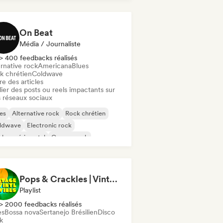
On Beat
Média / Journaliste
> 400 feedbacks réalisés
rnative rock
Americana
Blues
k chrétien
Coldwave
re des articles
ier des posts ou reels impactants sur
 réseaux sociaux
es
Alternative rock
Rock chrétien
ldwave
Electronic rock
ck expérimental
Garage rock
rd rock
Pops & Crackles | Vintage Vinyl Vibes
Playlist
> 2000 feedbacks réalisés
es
Bossa nova
Sertanejo Brésilien
Disco
k