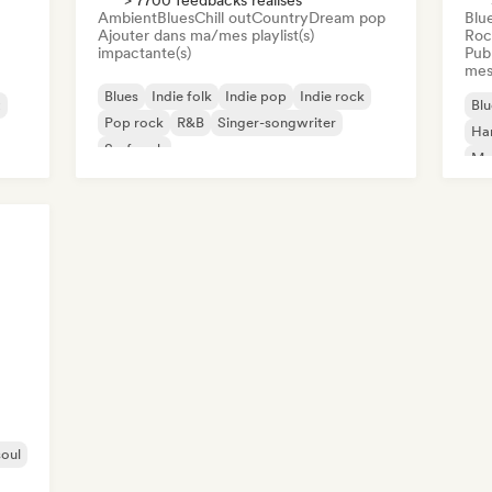
> 7700 feedbacks réalisés
Ambient
Blues
Chill out
Country
Dream pop
Blu
Ajouter dans ma/mes playlist(s)
Roc
impactante(s)
Publ
mes
Blues
Indie folk
Indie pop
Indie rock
t
Blu
Pop rock
R&B
Singer-songwriter
Ha
Surf rock
Met
oul