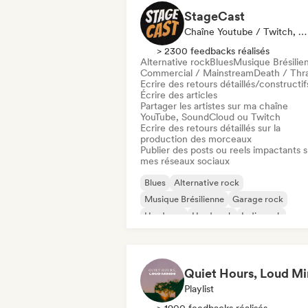
StageCast
Chaîne Youtube / Twitch, Média / Journaliste, Mentor, Influenceur·euse Sur Les Réseaux Sociaux, Spécialiste Son
> 2300 feedbacks réalisés
Alternative rock
Blues
Musique Brésilie
Commercial / Mainstream
Death / Thr
Ecrire des retours détaillés/constructif
Écrire des articles
Partager les artistes sur ma chaîne
YouTube, SoundCloud ou Twitch
Ecrire des retours détaillés sur la
production des morceaux
Publier des posts ou reels impactants s
mes réseaux sociaux
Blues
Alternative rock
Musique Brésilienne
Garage rock
Hardcore
Hard rock
Indie rock
Pop punk
Playlist