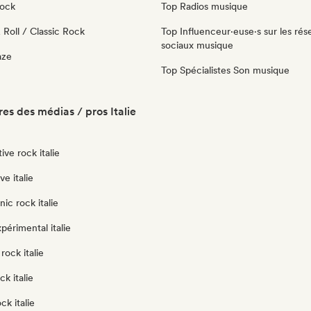
Rock
Top Radios musique
Roll / Classic Rock
Top Influenceur·euse·s sur les rés
sociaux musique
aze
Top Spécialistes Son musique
es des médias / pros Italie
ive rock italie
e italie
ic rock italie
périmental italie
rock italie
k italie
ck italie