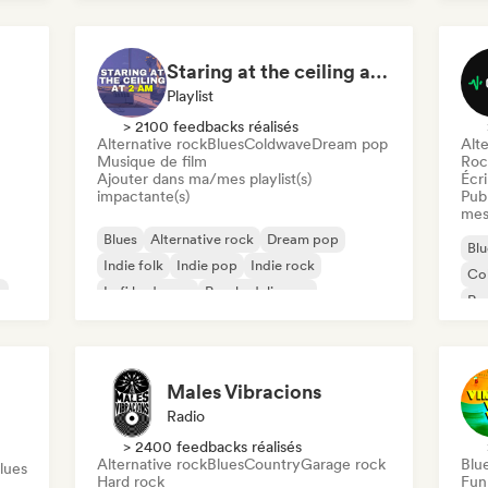
Staring at the ceiling at 2am
Playlist
> 2100 feedbacks réalisés
Alternative rock
Blues
Coldwave
Dream pop
Alte
Musique de film
Roc
Ajouter dans ma/mes playlist(s)
Écri
impactante(s)
Publ
mes
Blues
Alternative rock
Dream pop
Blu
Indie folk
Indie pop
Indie rock
Co
k
Lofi bedroom
Psychedelic pop
Ro
Ha
Males Vibracions
Radio
> 2400 feedbacks réalisés
Alternative rock
Blues
Country
Garage rock
Blu
lues
Hard rock
Fun