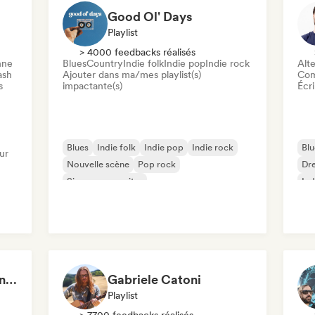
Good Ol' Days
Playlist
> 4000 feedbacks réalisés
nne
Blues
Country
Indie folk
Indie pop
Indie rock
Alte
ash
Ajouter dans ma/mes playlist(s)
Com
s
impactante(s)
Écri
Blues
Indie folk
Indie pop
Indie rock
Blu
ur
Nouvelle scène
Pop rock
Dr
Singer-songwriter
Ind
Chanson Française / Variété
Quiet Hours, Loud Minds 🔮 Singer-Songwriter, Bedroom Pop & Dream Pop
Gabriele Catoni
Playlist