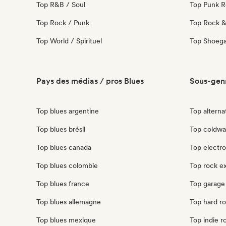
Top R&B / Soul
Top Punk 
Top Rock / Punk
Top Rock & 
Top World / Spirituel
Top Shoeg
Pays des médias / pros Blues
Sous-genr
Top blues argentine
Top alternat
Top blues brésil
Top coldwav
Top blues canada
Top electron
Top blues colombie
Top rock ex
Top blues france
Top garage 
Top blues allemagne
Top hard roc
Top blues mexique
Top indie ro