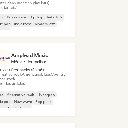
uter dans ma/mes playlist(s)
actante(s)
es
Bossa nova
Hip-hop
Indie folk
ie pop
Indie rock
Modern jazz
 soul
Amplead Music
Média / Journaliste
> 700 feedbacks réalisés
rnative rock
Americana
Blues
Country
age rock
re des articles
es
Alternative rock
Hyperpop
ie pop
New wave
Pop punk
p rock
Post punk