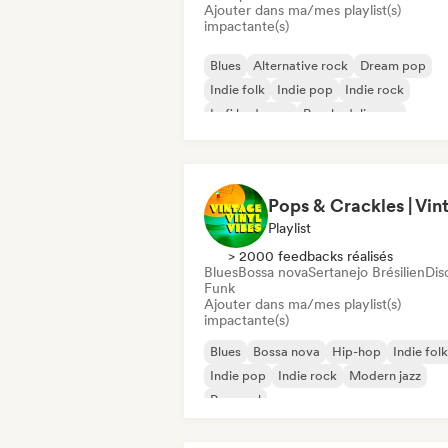
Ajouter dans ma/mes playlist(s)
impactante(s)
Blues
Alternative rock
Dream pop
Indie folk
Indie pop
Indie rock
Lofi bedroom
Psychedelic pop
Playlist
> 2000 feedbacks réalisés
Blues
Bossa nova
Sertanejo Brésilien
Dis
Funk
Ajouter dans ma/mes playlist(s)
impactante(s)
Blues
Bossa nova
Hip-hop
Indie folk
Indie pop
Indie rock
Modern jazz
Pop soul