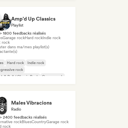
Amp’d Up Classics
Playlist
> 1800 feedbacks réalisés
es
Garage rock
Hard rock
Indie rock
t rock
uter dans ma/mes playlist(s)
actante(s)
es
Hard rock
Indie rock
gressive rock
k & Roll / Classic Rock
Garage rock
t rock
Surf rock
Males Vibracions
Radio
> 2400 feedbacks réalisés
rnative rock
Blues
Country
Garage rock
d rock