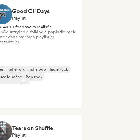
Good Ol' Days
Playlist
> 4000 feedbacks réalisés
es
Country
Indie folk
Indie pop
Indie rock
uter dans ma/mes playlist(s)
actante(s)
es
Indie folk
Indie pop
Indie rock
velle scène
Pop rock
ger-songwriter
nson Française / Variété
Tears on Shuffle
Playlist