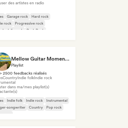
user des artistes en radio
es
Garage rock
Hard rock
ie rock
Progressive rock
chedelic rock
Punk Rock
k & Roll / Classic Rock
Mellow Guitar Moments 🎸 Acoustic Indie Folk & Singer-Songwriter
Playlist
> 2500 feedbacks réalisés
es
Country
Indie folk
Indie rock
trumental
uter dans ma/mes playlist(s)
actante(s)
es
Indie folk
Indie rock
Instrumental
ger-songwriter
Country
Pop rock
oegaze