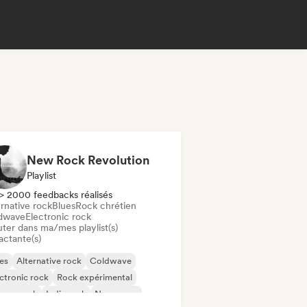
New Rock Revolution
Playlist
> 2000 feedbacks réalisés
rnative rock
Blues
Rock chrétien
dwave
Electronic rock
uter dans ma/mes playlist(s)
actante(s)
es
Alternative rock
Coldwave
ctronic rock
Rock expérimental
rage rock
Indie rock
New wave