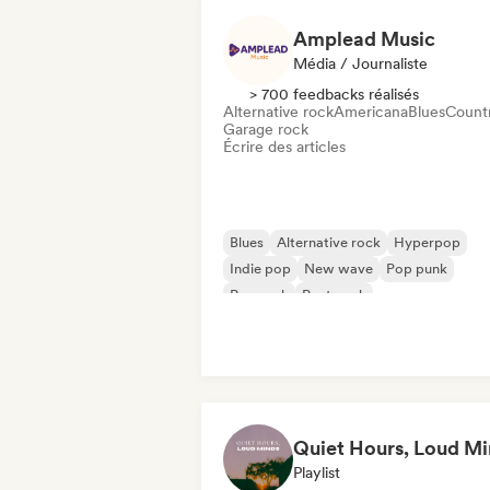
Amplead Music
Média / Journaliste
> 700 feedbacks réalisés
Alternative rock
Americana
Blues
Count
Garage rock
Écrire des articles
Blues
Alternative rock
Hyperpop
Indie pop
New wave
Pop punk
Pop rock
Post punk
Playlist