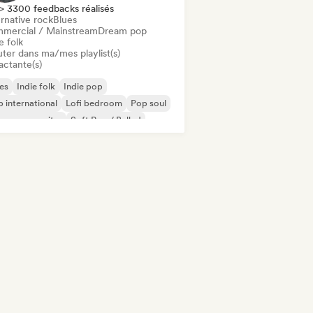
> 3300 feedbacks réalisés
rnative rock
Blues
mercial / Mainstream
Dream pop
e folk
uter dans ma/mes playlist(s)
actante(s)
es
Indie folk
Indie pop
 international
Lofi bedroom
Pop soul
ger-songwriter
Soft Pop / Ballad