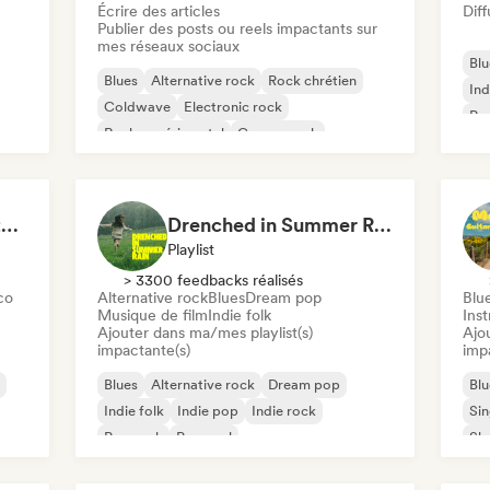
Écrire des articles
Diff
Publier des posts ou reels impactants sur
mes réseaux sociaux
Blu
Blues
Alternative rock
Rock chrétien
Ind
Coldwave
Electronic rock
Psy
Rock expérimental
Garage rock
Roc
Hard rock
Pops & Crackles | Vintage Vinyl Vibes
Drenched in Summer Rain 🌧️🌴
Playlist
> 3300 feedbacks réalisés
co
Alternative rock
Blues
Dream pop
Blu
Musique de film
Indie folk
Ins
Ajouter dans ma/mes playlist(s)
Ajo
impactante(s)
imp
Blues
Alternative rock
Dream pop
Blu
Indie folk
Indie pop
Indie rock
Sin
Pop rock
Pop soul
Sh