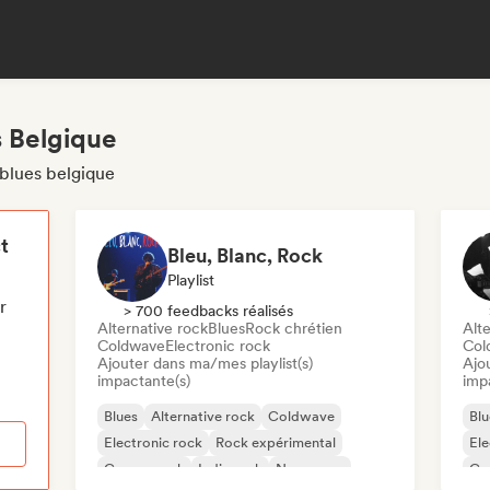
s Belgique
 blues belgique
t
Bleu, Blanc, Rock
Playlist
r
> 700 feedbacks réalisés
Alternative rock
Blues
Rock chrétien
Alte
Coldwave
Electronic rock
Col
Ajouter dans ma/mes playlist(s)
Ajo
impactante(s)
imp
Blues
Alternative rock
Coldwave
Blu
Electronic rock
Rock expérimental
Ele
Garage rock
Indie rock
New wave
Ga