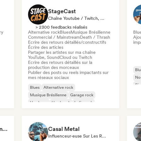
StageCast
Chaîne Youtube / Twitch, Média / Journaliste, Mentor, Influenceur·euse Sur Les Réseaux Sociaux, Spécialiste Son
> 2300 feedbacks réalisés
ry
Alternative rock
Blues
Musique Brésilienne
Blu
Commercial / Mainstream
Death / Thrash
Ajo
Ecrire des retours détaillés/constructifs
imp
Écrire des articles
Partager les artistes sur ma chaîne
YouTube, SoundCloud ou Twitch
Ecrire des retours détaillés sur la
production des morceaux
Blu
Publier des posts ou reels impactants sur
mes réseaux sociaux
Nou
Sin
Blues
Alternative rock
Cha
Musique Brésilienne
Garage rock
Hardcore
Hard rock
Indie rock
Pop punk
Quiet Hours, Loud Minds 🔮 Singer-Songwriter, Bedroom Pop & Dream Pop
Casal Metal
Influenceur·euse Sur Les Réseaux Sociaux