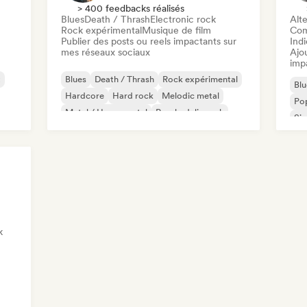
> 400 feedbacks réalisés
Blues
Death / Thrash
Electronic rock
Alte
Rock expérimental
Musique de film
Com
Publier des posts ou reels impactants sur
Indi
mes réseaux sociaux
Ajo
imp
t
Blues
Death / Thrash
Rock expérimental
Blu
Hardcore
Hard rock
Melodic metal
Pop
Metal / Heavy metal
Psychedelic rock
Sin
k