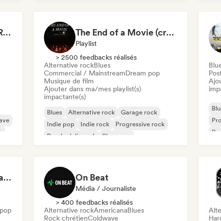
Rock Music - Classic Rock - Modern Rock
The End of a Movie (credit scenes) 🎞️ Cinematic Dream Pop & Bedroom Indie
Playlist
> 2500 feedbacks réalisés
Alternative rock
Blues
Blu
Commercial / Mainstream
Dream pop
Pos
Musique de film
Ajo
Ajouter dans ma/mes playlist(s)
imp
impactante(s)
Blu
Blues
Alternative rock
Garage rock
ave
Pro
Indie pop
Indie rock
Progressive rock
k
Roc
Psychedelic rock
Shoegaze
Pos
Staring at the ceiling at 2am
On Beat
Média / Journaliste
> 400 feedbacks réalisés
pop
Alternative rock
Americana
Blues
Alte
Rock chrétien
Coldwave
Har