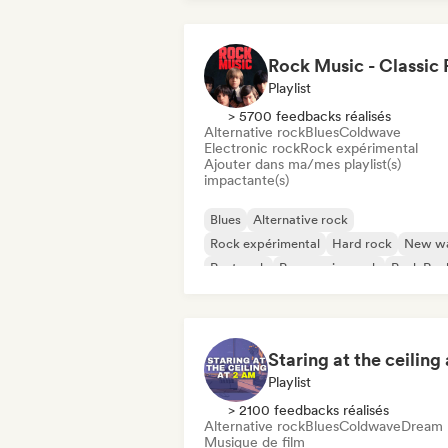
Playlist
> 5700 feedbacks réalisés
Alternative rock
Blues
Coldwave
Electronic rock
Rock expérimental
Ajouter dans ma/mes playlist(s)
impactante(s)
Blues
Alternative rock
Rock expérimental
Hard rock
New w
Post rock
Progressive rock
Punk Roc
Playlist
> 2100 feedbacks réalisés
Alternative rock
Blues
Coldwave
Dream 
Musique de film