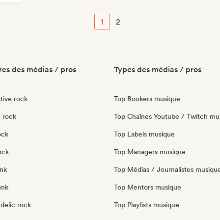
1
2
es des médias / pros
Types des médias / pros
tive rock
Top Bookers musique
 rock
Top Chaînes Youtube / Twitch mu
ock
Top Labels musique
ock
Top Managers musique
nk
Top Médias / Journalistes musiqu
unk
Top Mentors musique
delic rock
Top Playlists musique