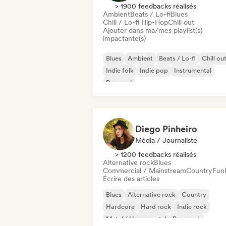
> 1900 feedbacks réalisés
Ambient
Beats / Lo-fi
Blues
Chill / Lo-fi Hip-Hop
Chill out
Ajouter dans ma/mes playlist(s)
impactante(s)
Blues
Ambient
Beats / Lo-fi
Chill ou
Indie folk
Indie pop
Instrumental
Pop soul
Diego Pinheiro
Média / Journaliste
> 1200 feedbacks réalisés
Alternative rock
Blues
Commercial / Mainstream
Country
Fun
Écrire des articles
Blues
Alternative rock
Country
Hardcore
Hard rock
Indie rock
Metal / Heavy metal
Pop punk