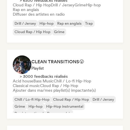
> 6300 feedbacks réalisés
Cloud Rap / Hip Hop
Drill / Jersey
Grime
Hip-hop
Rap en anglais
Diffuser des artistes en radio
Drill / Jersey
Hip-hop
Rap en anglais
Trap
Cloud Rap / Hip Hop
Grime
CLEAN TRANSITIONS😤
Playlist
> 3000 feedbacks réalisés
Acid house
Bass Music
Chill / Lo-fi Hip-Hop
Classical music
Cloud Rap / Hip Hop
Ajouter dans ma/mes playlist(s) impactante(s)
Chill / Lo-fi Hip-Hop
Cloud Rap / Hip Hop
Drill / Jersey
Grime
Hip-hop
Hip-Hop instrumental
Rap international
Rap en anglais