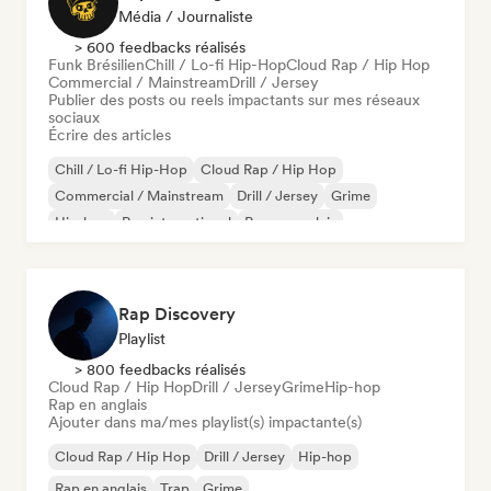
Média / Journaliste
> 600 feedbacks réalisés
Funk Brésilien
Chill / Lo-fi Hip-Hop
Cloud Rap / Hip Hop
Commercial / Mainstream
Drill / Jersey
Publier des posts ou reels impactants sur mes réseaux
sociaux
Écrire des articles
Chill / Lo-fi Hip-Hop
Cloud Rap / Hip Hop
Commercial / Mainstream
Drill / Jersey
Grime
Hip-hop
Rap international
Rap en anglais
Rap Discovery
Playlist
> 800 feedbacks réalisés
Cloud Rap / Hip Hop
Drill / Jersey
Grime
Hip-hop
Rap en anglais
Ajouter dans ma/mes playlist(s) impactante(s)
Cloud Rap / Hip Hop
Drill / Jersey
Hip-hop
Rap en anglais
Trap
Grime