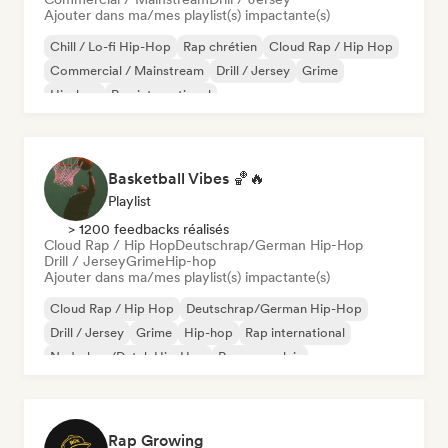
Ajouter dans ma/mes playlist(s) impactante(s)
Chill / Lo-fi Hip-Hop
Rap chrétien
Cloud Rap / Hip Hop
Commercial / Mainstream
Drill / Jersey
Grime
Hip-hop
Rap international
Basketball Vibes 🏀🔥
Playlist
> 1200 feedbacks réalisés
Cloud Rap / Hip Hop
Deutschrap/German Hip-Hop
Drill / Jersey
Grime
Hip-hop
Ajouter dans ma/mes playlist(s) impactante(s)
Cloud Rap / Hip Hop
Deutschrap/German Hip-Hop
Drill / Jersey
Grime
Hip-hop
Rap international
Nederhop/Dutch Hip-Hop
Rap en anglais
Rap Growing