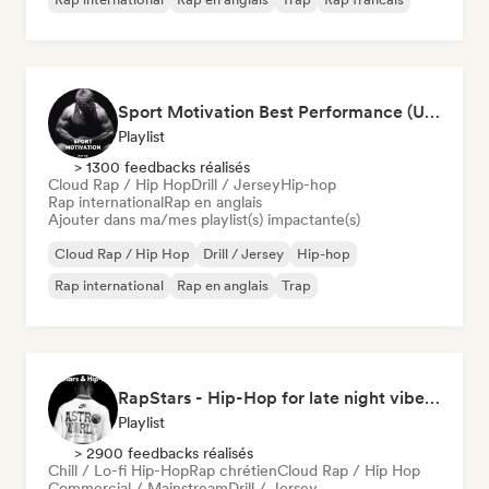
Sport Motivation Best Performance (Uniside Digital)
Playlist
> 1300 feedbacks réalisés
Cloud Rap / Hip Hop
Drill / Jersey
Hip-hop
Rap international
Rap en anglais
Ajouter dans ma/mes playlist(s) impactante(s)
Cloud Rap / Hip Hop
Drill / Jersey
Hip-hop
Rap international
Rap en anglais
Trap
RapStars - Hip-Hop for late night vibes (by Music Outsider)
Playlist
> 2900 feedbacks réalisés
Chill / Lo-fi Hip-Hop
Rap chrétien
Cloud Rap / Hip Hop
Commercial / Mainstream
Drill / Jersey