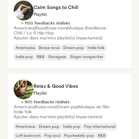
Calm Songs to Chill
Playlist
> 1100 feedbacks réalisés
Americana
Blues
Bossa nova
Musique Brésilienne
Chill / Lo-fi Hip-Hop
Ajouter dans ma/mes playlist(s) impactante(s)
Americana
Bossa nova
Dream pop
Indie folk
Indie pop
R&B
Shoegaze
Singer-songwriter
Relax & Good Vibes
Playlist
> 900 feedbacks réalisés
Americana
Bossa nova
Dream pop
Musique de film
Indie folk
Ajouter dans ma/mes playlist(s) impactante(s)
Americana
Dream pop
Indie pop
Pop international
Lofi bedroom
Pop soul
Psychedelic pop
R&B