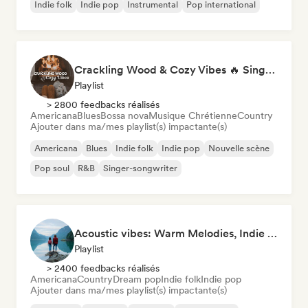
Indie folk
Indie pop
Instrumental
Pop international
Crackling Wood & Cozy Vibes 🔥 Singer-Songwriter, Dream Pop & Bedroom Pop
Playlist
> 2800 feedbacks réalisés
Americana
Blues
Bossa nova
Musique Chrétienne
Country
Ajouter dans ma/mes playlist(s) impactante(s)
Americana
Blues
Indie folk
Indie pop
Nouvelle scène
Pop soul
R&B
Singer-songwriter
Acoustic vibes: Warm Melodies, Indie Folk & Singer-Songwriter 🏞️
Playlist
> 2400 feedbacks réalisés
Americana
Country
Dream pop
Indie folk
Indie pop
Ajouter dans ma/mes playlist(s) impactante(s)