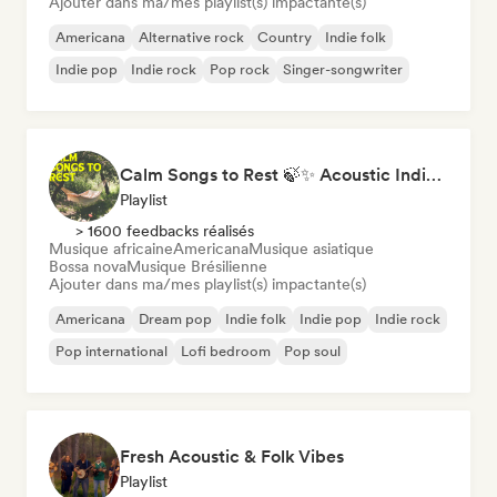
Ajouter dans ma/mes playlist(s) impactante(s)
Americana
Alternative rock
Country
Indie folk
Indie pop
Indie rock
Pop rock
Singer-songwriter
Calm Songs to Rest 🍃✨ Acoustic Indie Folk & Singer-Songwriter
Playlist
> 1600 feedbacks réalisés
Musique africaine
Americana
Musique asiatique
Bossa nova
Musique Brésilienne
Ajouter dans ma/mes playlist(s) impactante(s)
Americana
Dream pop
Indie folk
Indie pop
Indie rock
Pop international
Lofi bedroom
Pop soul
Fresh Acoustic & Folk Vibes
Playlist