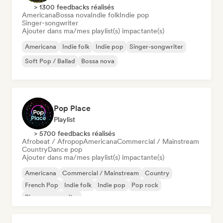
> 1300 feedbacks réalisés
Americana
Bossa nova
Indie folk
Indie pop
Singer-songwriter
Ajouter dans ma/mes playlist(s) impactante(s)
Americana
Indie folk
Indie pop
Singer-songwriter
Soft Pop / Ballad
Bossa nova
Pop Place
Playlist
> 5700 feedbacks réalisés
Afrobeat / Afropop
Americana
Commercial / Mainstream
Country
Dance pop
Ajouter dans ma/mes playlist(s) impactante(s)
Americana
Commercial / Mainstream
Country
French Pop
Indie folk
Indie pop
Pop rock
Singer-songwriter