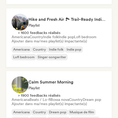
Hike and Fresh Air 🏞️ Trail-Ready Indie Folk & Acoustic
Playlist
> 1600 feedbacks réalisés
Americana
Country
Indie folk
Indie pop
Lofi bedroom
Ajouter dans ma/mes playlist(s) impactante(s)
Americana
Country
Indie folk
Indie pop
Lofi bedroom
Singer-songwriter
Calm Summer Morning
Playlist
> 1900 feedbacks réalisés
Americana
Beats / Lo-fi
Bossa nova
Country
Dream pop
Ajouter dans ma/mes playlist(s) impactante(s)
Americana
Country
Dream pop
Musique de film