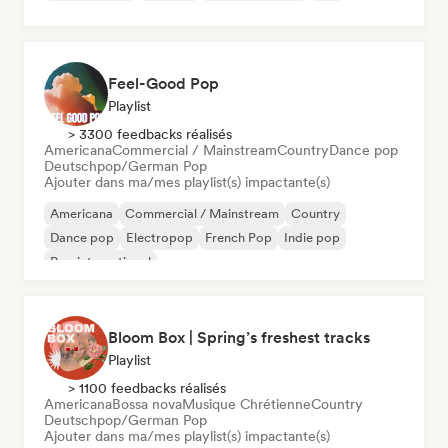
Feel-Good Pop
Playlist
> 3300 feedbacks réalisés
Americana
Commercial / Mainstream
Country
Dance pop
Deutschpop/German Pop
Ajouter dans ma/mes playlist(s) impactante(s)
Americana
Commercial / Mainstream
Country
Dance pop
Electropop
French Pop
Indie pop
Pop international
Bloom Box | Spring’s freshest tracks
Playlist
> 1100 feedbacks réalisés
Americana
Bossa nova
Musique Chrétienne
Country
Deutschpop/German Pop
Ajouter dans ma/mes playlist(s) impactante(s)