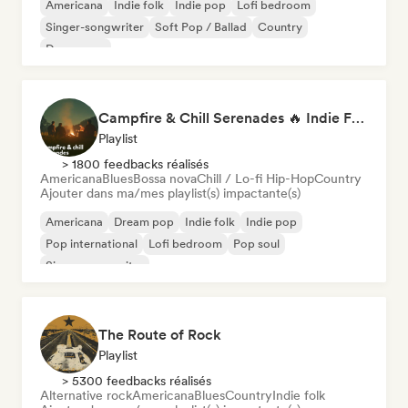
Americana
Indie folk
Indie pop
Lofi bedroom
Singer-songwriter
Soft Pop / Ballad
Country
Dream pop
Campfire & Chill Serenades 🔥 Indie Folk, Acoustic & Singer-Songwriter
Playlist
> 1800 feedbacks réalisés
Americana
Blues
Bossa nova
Chill / Lo-fi Hip-Hop
Country
Ajouter dans ma/mes playlist(s) impactante(s)
Americana
Dream pop
Indie folk
Indie pop
Pop international
Lofi bedroom
Pop soul
Singer-songwriter
The Route of Rock
Playlist
> 5300 feedbacks réalisés
Alternative rock
Americana
Blues
Country
Indie folk