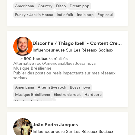
Americana
Country
Disco
Dream pop
Funky / Jackin House
Indie folk
Indie pop
Pop soul
Disconfie / Thiago Ibelli - Content Creator
Influenceur·euse Sur Les Réseaux Sociaux
> 500 feedbacks réalisés
Alternative rock
Americana
Blues
Bossa nova
Musique Brésilienne
Publier des posts ou reels impactants sur mes réseaux
sociaux
Americana
Alternative rock
Bossa nova
Musique Brésilienne
Electronic rock
Hardcore
Hard rock
Indie rock
João Pedro Jacques
Influenceur·euse Sur Les Réseaux Sociaux