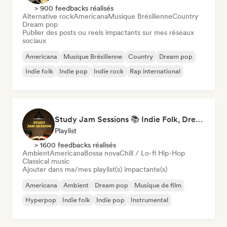
> 900 feedbacks réalisés
Alternative rock
Americana
Musique Brésilienne
Country
Dream pop
Publier des posts ou reels impactants sur mes réseaux
sociaux
Americana
Musique Brésilienne
Country
Dream pop
Indie folk
Indie pop
Indie rock
Rap international
Study Jam Sessions 📚 Indie Folk, Dream Pop & Singer-Songwriter
Playlist
> 1600 feedbacks réalisés
Ambient
Americana
Bossa nova
Chill / Lo-fi Hip-Hop
Classical music
Ajouter dans ma/mes playlist(s) impactante(s)
Americana
Ambient
Dream pop
Musique de film
Hyperpop
Indie folk
Indie pop
Instrumental