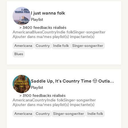
I just wanna folk
Playlist
> 3400 feedbacks réalisés
Americana
Blues
Country
Indie folk
Singer-songwriter
Ajouter dans ma/mes playlist(s) impactante(s)
Americana
Country
Indie folk
Singer-songwriter
Blues
Saddle Up, It's Country Time 🤠 Outlaw Country, Americana & Country Rock
Playlist
> 3100 feedbacks réalisés
Americana
Country
Indie folk
Singer-songwriter
Ajouter dans ma/mes playlist(s) impactante(s)
Americana
Country
Singer-songwriter
Indie folk