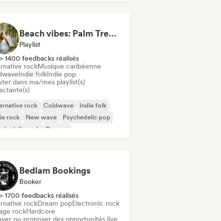
Beach vibes: Palm Tree Breezes 🌴 Indie Folk, Acoustic & Singer-Songwriter
Playlist
> 1400 feedbacks réalisés
rnative rock
Musique caribéenne
dwave
Indie folk
Indie pop
uter dans ma/mes playlist(s)
actante(s)
ernative rock
Coldwave
Indie folk
ie rock
New wave
Psychedelic pop
chedelic rock
Reggae
Bedlam Bookings
Booker
> 1700 feedbacks réalisés
rnative rock
Dream pop
Electronic rock
age rock
Hardcore
uver ou proposer des opportunités live