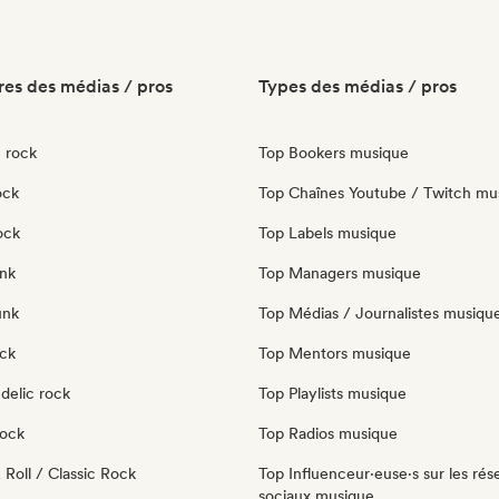
es des médias / pros
Types des médias / pros
 rock
Top Bookers musique
ock
Top Chaînes Youtube / Twitch mu
ock
Top Labels musique
nk
Top Managers musique
unk
Top Médias / Journalistes musiqu
ock
Top Mentors musique
delic rock
Top Playlists musique
Rock
Top Radios musique
Roll / Classic Rock
Top Influenceur·euse·s sur les rés
sociaux musique