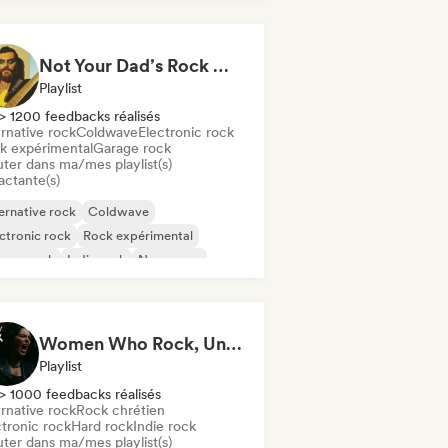
Not Your Dad’s Rock 🤘 Garage Rock, Alt-Rock & Indie Anthems
Playlist
> 1200 feedbacks réalisés
rnative rock
Coldwave
Electronic rock
k expérimental
Garage rock
uter dans ma/mes playlist(s)
actante(s)
ernative rock
Coldwave
ctronic rock
Rock expérimental
rage rock
Indie rock
New wave
p rock
Women Who Rock, Unapologetically
Playlist
> 1000 feedbacks réalisés
rnative rock
Rock chrétien
ctronic rock
Hard rock
Indie rock
uter dans ma/mes playlist(s)