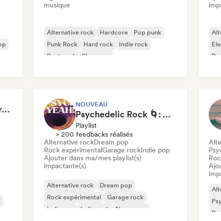
musique
imp
Alternative rock
Hardcore
Pop punk
Alt
op
Punk Rock
Hard rock
Indie rock
Ele
Post punk
Shoegaze
Po
Psy
NOUVEAU
The End of a Movie (credit scenes) 🎞️ Cinematic Dream Pop & Bedroom Indie
Psychedelic Rock 🌀: Modern Psych & Turkish Vibes
Playlist
> 200 feedbacks réalisés
Alternative rock
Dream pop
Alte
Rock expérimental
Garage rock
Indie pop
Psy
Ajouter dans ma/mes playlist(s)
Roc
impactante(s)
Ajo
imp
Alternative rock
Dream pop
Alt
Rock expérimental
Garage rock
k
Psy
Indie pop
Indie rock
New wave
Roc
Psychedelic pop