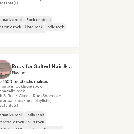
actante(s)
ernative rock
Rock chrétien
ctronic rock
Hard rock
Indie rock
p rock
Progressive rock
chedelic rock
Rock for Salted Hair & Sandy Toes
Playlist
> 1600 feedbacks réalisés
rnative rock
Indie rock
chedelic rock
k & Roll / Classic Rock
Shoegaze
uter dans ma/mes playlist(s)
actante(s)
ernative rock
Indie rock
chedelic rock
Surf rock
k & Roll / Classic Rock
Shoegaze