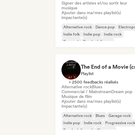
Signer des artistes et/ou sortir leur
musique
Ajouter dans ma/mes playlist(s)
impactante(s)
Alternative rock
Dance pop
Electrop
Indie folk
Indie pop
Indie rock
Pop rock
Psychedelic pop
Playlist
> 2500 feedbacks réalisés
Alternative rock
Blues
Commercial / Mainstream
Dream pop
Musique de film
Ajouter dans ma/mes playlist(s)
impactante(s)
Alternative rock
Blues
Garage rock
Indie pop
Indie rock
Progressive roc
Psychedelic rock
Shoegaze