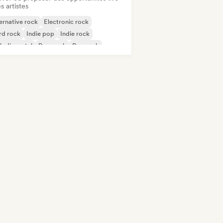
s artistes
ernative rock
Electronic rock
rd rock
Indie pop
Indie rock
lodic metal
Pop punk
Pop rock