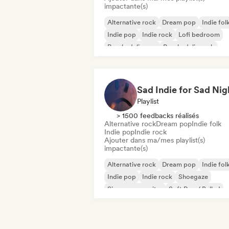
impactante(s)
Alternative rock
Dream pop
Indie fol
Indie pop
Indie rock
Lofi bedroom
Psychedelic pop
Psychedelic rock
Sad Indie for Sad Nig
Playlist
> 1500 feedbacks réalisés
Alternative rock
Dream pop
Indie folk
Indie pop
Indie rock
Ajouter dans ma/mes playlist(s)
impactante(s)
Alternative rock
Dream pop
Indie fol
Indie pop
Indie rock
Shoegaze
Singer-songwriter
Soft Pop / Ballad