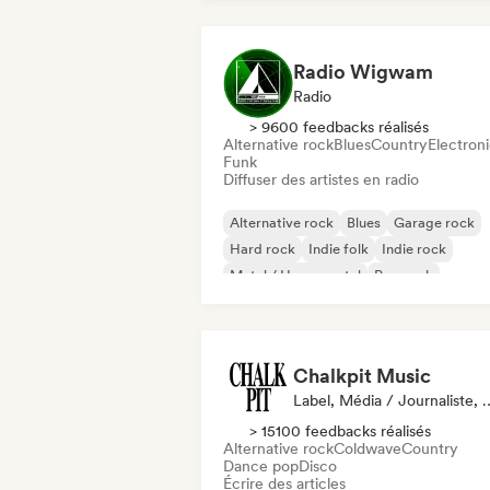
Radio Wigwam
Radio
> 9600 feedbacks réalisés
Alternative rock
Blues
Country
Electron
Funk
Diffuser des artistes en radio
Alternative rock
Blues
Garage rock
Hard rock
Indie folk
Indie rock
Metal / Heavy metal
Pop rock
Chalkpit Music
Label, Média / Journa
> 15100 feedbacks réalisés
Alternative rock
Coldwave
Country
Dance pop
Disco
Écrire des articles