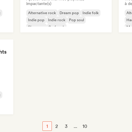
impactante(s)
à de
k
Alternative rock
Dream pop
Indie folk
Alt
Indie pop
Indie rock
Pop soul
Ha
Shoegaze
Surf rock
Me
hts
k
1
2
3
...
10