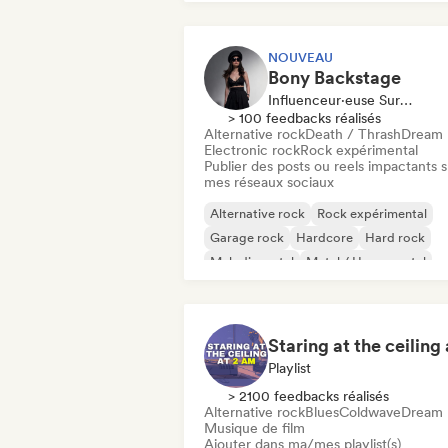
NOUVEAU
Bony Backstage
Influenceur·euse Sur Les Réseaux Sociaux
> 100 feedbacks réalisés
Alternative rock
Death / Thrash
Dream 
Electronic rock
Rock expérimental
Publier des posts ou reels impactants s
mes réseaux sociaux
Alternative rock
Rock expérimental
Garage rock
Hardcore
Hard rock
Melodic metal
Metal / Heavy metal
Noise
Playlist
> 2100 feedbacks réalisés
Alternative rock
Blues
Coldwave
Dream 
Musique de film
Ajouter dans ma/mes playlist(s)