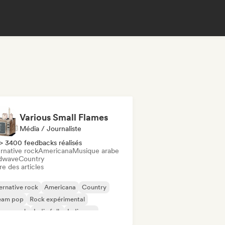
Various Small Flames
Média / Journaliste
> 3400 feedbacks réalisés
rnative rock
Americana
Musique arabe
dwave
Country
re des articles
ernative rock
Americana
Country
eam pop
Rock expérimental
rage rock
Indie folk
Indie pop