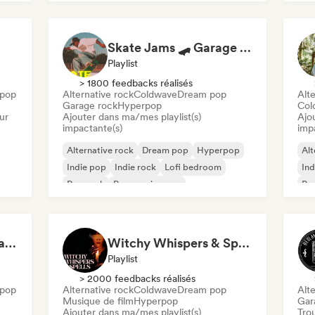
Skate Jams 🛹 Garage Rock, Surf Rock & Neo-Psych
Playlist
> 1800 feedbacks réalisés
pop
Alternative rock
Coldwave
Dream pop
Alte
Garage rock
Hyperpop
Col
ur
Ajouter dans ma/mes playlist(s)
Ajo
impactante(s)
imp
Alternative rock
Dream pop
Hyperpop
Alt
Indie pop
Indie rock
Lofi bedroom
Ind
Pop rock
Progressive pop
Psy
Staring at the ceiling at 2am
Witchy Whispers & Spells 🔮 Ethereal Art Pop & Dream Pop
Playlist
> 2000 feedbacks réalisés
pop
Alternative rock
Coldwave
Dream pop
Alte
Musique de film
Hyperpop
Gar
Ajouter dans ma/mes playlist(s)
Tro