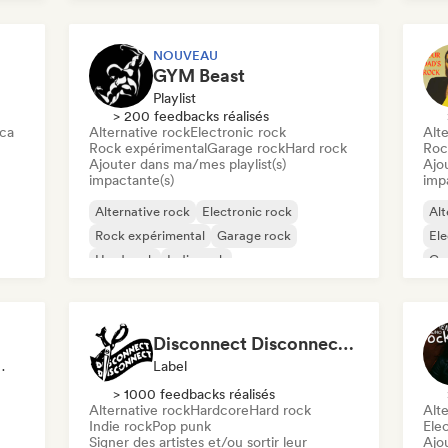
NOUVEAU
GYM Beast
Playlist
> 200 feedbacks réalisés
ica
Alternative rock
Electronic rock
Alte
Rock expérimental
Garage rock
Hard rock
Roc
Ajouter dans ma/mes playlist(s)
Ajo
impactante(s)
imp
Alternative rock
Electronic rock
Alt
Rock expérimental
Garage rock
Ele
Hard rock
Indie rock
Ga
Metal / Heavy metal
New wave
Po
Disconnect Disconnect Records
liste, Playlist
Label
> 1000 feedbacks réalisés
Alternative rock
Hardcore
Hard rock
Alte
Indie rock
Pop punk
Ele
Signer des artistes et/ou sortir leur
Ajo