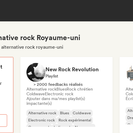
rnative rock Royaume-uni
s alternative rock royaume-uni
t
New Rock Revolution
Playlist
r
> 2000 feedbacks réalisés
Alternative rock
Blues
Rock chrétien
Alte
Coldwave
Electronic rock
Col
Ajouter dans ma/mes playlist(s)
Écri
impactante(s)
Alt
Alternative rock
Blues
Coldwave
Dr
Electronic rock
Rock expérimental
Ga
Garage rock
Indie rock
New wave