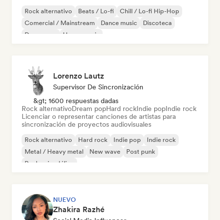
Rock alternativo
Beats / Lo-fi
Chill / Lo-fi Hip-Hop
Comercial / Mainstream
Dance music
Discoteca
Dream pop
House music
Lorenzo Lautz
Supervisor De Sincronización
&gt; 1600 respuestas dadas
Rock alternativo
Dream pop
Hard rock
Indie pop
Indie rock
Licenciar o representar canciones de artistas para
sincronización de proyectos audiovisuales
Rock alternativo
Hard rock
Indie pop
Indie rock
Metal / Heavy metal
New wave
Post punk
Rock psicodélico
NUEVO
Zhakira Razhé