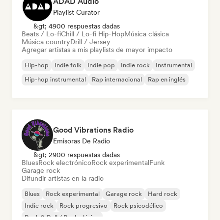
ADAD Audio
Playlist Curator
&gt; 4900 respuestas dadas
Beats / Lo-fi
Chill / Lo-fi Hip-Hop
Música clásica
Música country
Drill / Jersey
Agregar artistas a mis playlists de mayor impacto
Hip-hop
Indie folk
Indie pop
Indie rock
Instrumental
Hip-hop instrumental
Rap internacional
Rap en inglés
Good Vibrations Radio
Emisoras De Radio
&gt; 2900 respuestas dadas
Blues
Rock electrónico
Rock experimental
Funk
Garage rock
Difundir artistas en la radio
Blues
Rock experimental
Garage rock
Hard rock
Indie rock
Rock progresivo
Rock psicodélico
Rock & Roll / Rock clásico