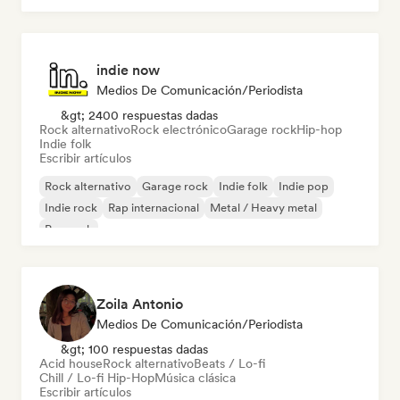
indie now
Medios De Comunicación/Periodista
&gt; 2400 respuestas dadas
Rock alternativo
Rock electrónico
Garage rock
Hip-hop
Indie folk
Escribir artículos
Rock alternativo
Garage rock
Indie folk
Indie pop
Indie rock
Rap internacional
Metal / Heavy metal
Pop rock
Zoila Antonio
Medios De Comunicación/Periodista
&gt; 100 respuestas dadas
Acid house
Rock alternativo
Beats / Lo-fi
Chill / Lo-fi Hip-Hop
Música clásica
Escribir artículos