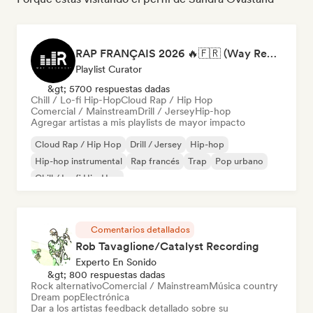
RAP FRANÇAIS 2026 🔥🇫🇷 (Way Records)
Playlist Curator
&gt; 5700 respuestas dadas
Chill / Lo-fi Hip-Hop
Cloud Rap / Hip Hop
Comercial / Mainstream
Drill / Jersey
Hip-hop
Agregar artistas a mis playlists de mayor impacto
Cloud Rap / Hip Hop
Drill / Jersey
Hip-hop
Hip-hop instrumental
Rap francés
Trap
Pop urbano
Chill / Lo-fi Hip-Hop
Comentarios detallados
Rob Tavaglione/Catalyst Recording
Experto En Sonido
&gt; 800 respuestas dadas
Rock alternativo
Comercial / Mainstream
Música country
Dream pop
Electrónica
Dar a los artistas feedback detallado sobre su